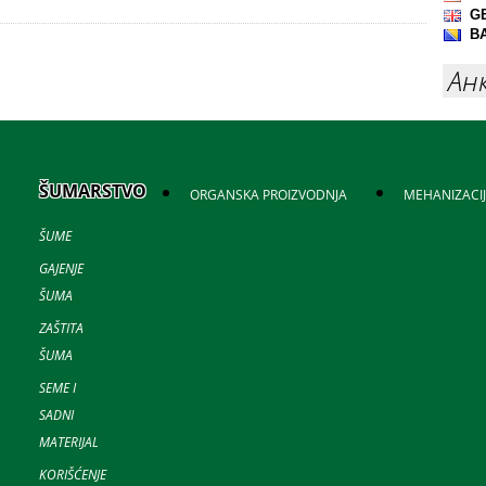
Ан
ŠUMARSTVO
ORGANSKA PROIZVODNJA
MEHANIZACI
ŠUME
GAJENJE
ŠUMA
ZAŠTITA
ŠUMA
SEME I
SADNI
MATERIJAL
KORIŠĆENJE