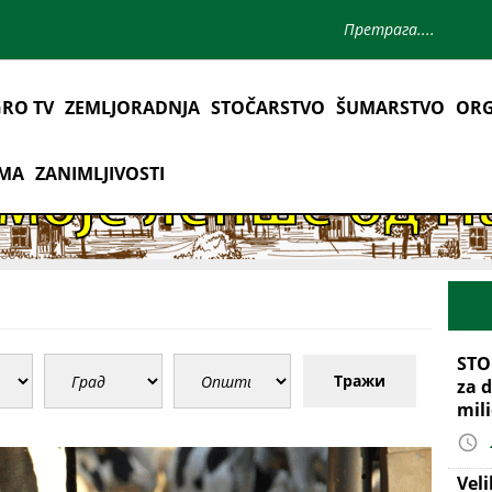
RO TV
ZEMLJORADNJA
STOČARSTVO
ŠUMARSTVO
ORG
AMA
ZANIMLJIVOSTI
STO
Тражи
za d
mil
Vel