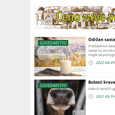
Održan sasta
GOVEDARSTVO
Predsednica vlade
sastali su se juč
mogle da pomognu s
2022-04-29
Bolesti krava
GOVEDARSTVO
Kako bi sprečili u
2021-08-19