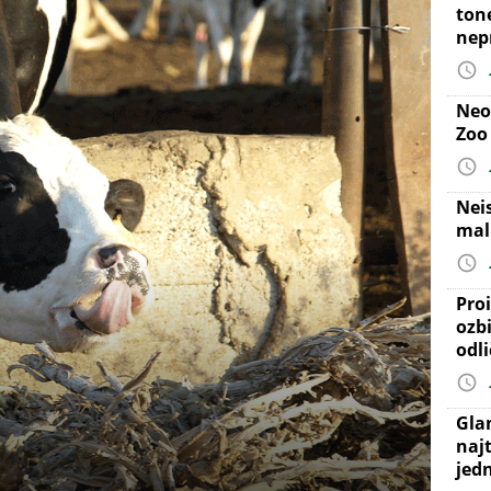
ton
nep
Neo
Zoo
Nei
mal
Proi
ozb
odl
Gla
najt
jed