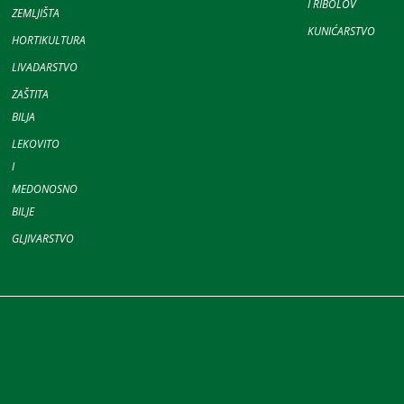
I RIBOLOV
ZEMLJIŠTA
KUNIĆARSTVO
HORTIKULTURA
LIVADARSTVO
ZAŠTITA
BILJA
LEKOVITO
I
MEDONOSNO
BILJE
GLJIVARSTVO