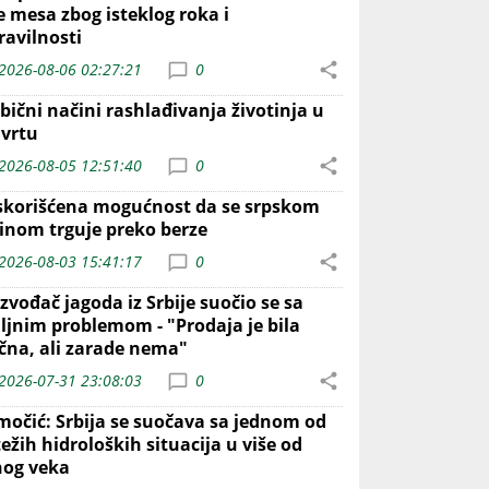
e mesa zbog isteklog roka i
ravilnosti
2026-08-06 02:27:21
0
bični načini rashlađivanja životinja u
 vrtu
2026-08-05 12:51:40
0
skorišćena mogućnost da se srpskom
inom trguje preko berze
2026-08-03 15:41:17
0
zvođač jagoda iz Srbije suočio se sa
iljnim problemom - "Prodaja je bila
ična, ali zarade nema"
2026-07-31 23:08:03
0
močić: Srbija se suočava sa jednom od
ežih hidroloških situacija u više od
nog veka