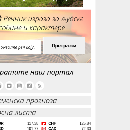
Речник израза за људске
собине и карактере
Претражи
ратите наш портал
еменска прогноза
рсна листа