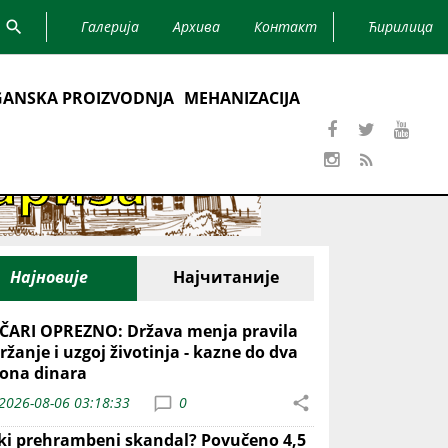
Галерија
Архива
Контакт
Ћирилица
ANSKA PROIZVODNJA
MEHANIZACIJA
Најновије
Најчитаније
ČARI OPREZNO: Država menja pravila
ržanje i uzgoj životinja - kazne do dva
iona dinara
2026-08-06 03:18:33
0
iki prehrambeni skandal? Povučeno 4,5