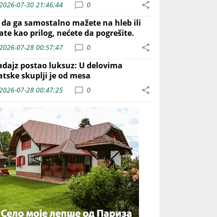
2026-07-30 21:46:44
0
o da ga samostalno mažete na hleb ili
ate kao prilog, nećete da pogrešite.
2026-07-28 00:57:47
0
adajz postao luksuz: U delovima
atske skuplji je od mesa
2026-07-28 00:47:25
0