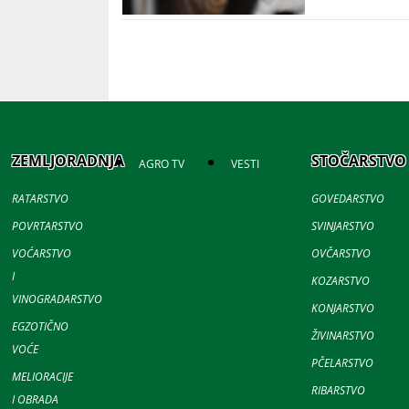
ZEMLJORADNJA
STOČARSTVO
AGRO TV
VESTI
RATARSTVO
GOVEDARSTVO
POVRTARSTVO
SVINJARSTVO
VOĆARSTVO
OVČARSTVO
I
KOZARSTVO
VINOGRADARSTVO
KONJARSTVO
EGZOTIČNO
ŽIVINARSTVO
VOĆE
PČELARSTVO
MELIORACIJE
RIBARSTVO
I OBRADA