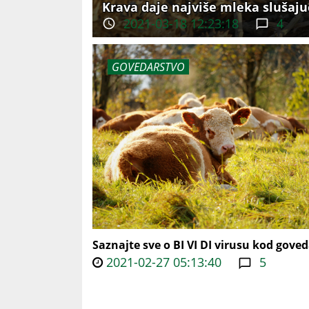
Krava daje najviše mleka slušaj
2021-03-18 12:23:18
4
GOVEDARSTVO
Saznajte sve o BI VI DI virusu kod goved
2021-02-27 05:13:40
5