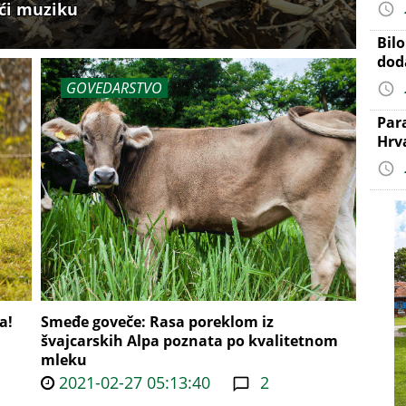
ući muziku
Bil
dod
GOVEDARSTVO
Par
Hrv
a!
Smeđe goveče: Rasa poreklom iz
švajcarskih Alpa poznata po kvalitetnom
mleku
2021-02-27 05:13:40
2