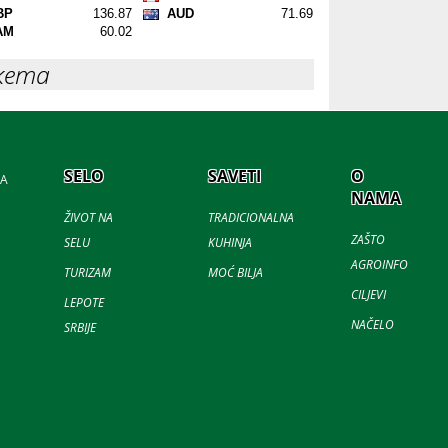
кета
SELO
SAVETI
O
JA
NAMA
ŽIVOT NA
TRADICIONALNA
ZAŠTO
SELU
KUHINJA
AGROINFO
TURIZAM
MOĆ BILJA
CILJEVI
LEPOTE
NAČELO
SRBIJE