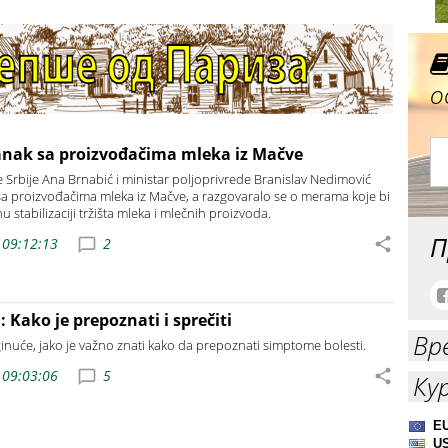
о
nak sa proizvođačima mleka iz Mačve
 Srbije Ana Brnabić i ministar poljoprivrede Branislav Nedimović
e sa proizvođačima mleka iz Mačve, a razgovaralo se o merama koje bi
tabilizaciji tržišta mleka i mlečnih proizvoda.
П
 09:12:13
2
: Kako je prepoznati i sprečiti
Вр
ginuće, jako je važno znati kako da prepoznati simptome bolesti.
 09:03:06
5
Ку