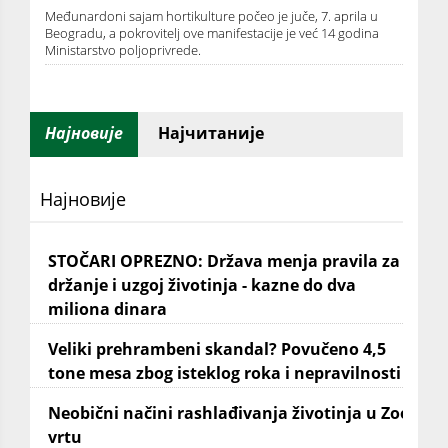
Međunardoni sajam hortikulture počeo je juče, 7. aprila u
Beogradu, a pokrovitelj ove manifestacije je već 14 godina
Ministarstvo poljoprivrede.
Најновије
Најчитаније
Најновије
STOČARI OPREZNO: Država menja pravila za
držanje i uzgoj životinja - kazne do dva
miliona dinara
Veliki prehrambeni skandal? Povučeno 4,5
tone mesa zbog isteklog roka i nepravilnosti
Neobični načini rashlađivanja životinja u Zoo
vrtu