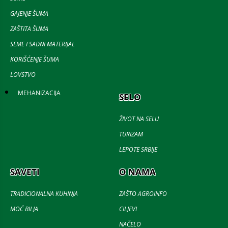
GAJENJE ŠUMA
ZAŠTITA ŠUMA
SEME I SADNI MATERIJAL
KORIŠĆENJE ŠUMA
LOVSTVO
MEHANIZACIJA
SELO
ŽIVOT NA SELU
TURIZAM
LEPOTE SRBIJE
SAVETI
O NAMA
TRADICIONALNA KUHINJA
ZAŠTO AGROINFO
MOĆ BILJA
CILJEVI
NAČELO