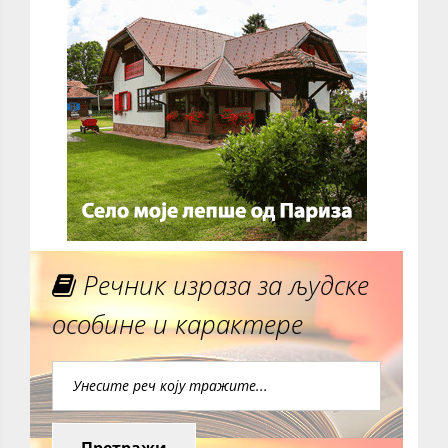
Речник израза за људске
особине и карактере
Претражи