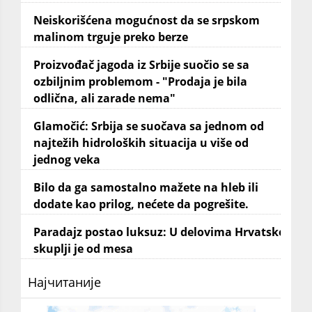
Neiskorišćena mogućnost da se srpskom
malinom trguje preko berze
Proizvođač jagoda iz Srbije suočio se sa
ozbiljnim problemom - "Prodaja je bila
odlična, ali zarade nema"
Glamočić: Srbija se suočava sa jednom od
najtežih hidroloških situacija u više od
jednog veka
Bilo da ga samostalno mažete na hleb ili
dodate kao prilog, nećete da pogrešite.
Paradajz postao luksuz: U delovima Hrvatske
skuplji je od mesa
Најчитаније