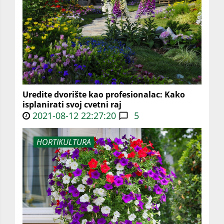
Uredite dvorište kao profesionalac: Kako
isplanirati svoj cvetni raj
2021-08-12 22:27:20
5
HORTIKULTURA