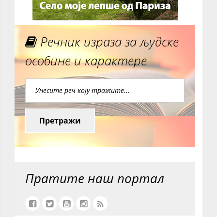
Речник израза за људске
особине и карактере
Претражи
Пратите наш портал