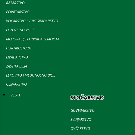
RATARSTVO
POVRTARSTVO
VOĆARSTVO I VINOGRADARSTVO
EGZOTIČNO VOĆE
MELIORACIJE I OBRADA ZEMLJIŠTA
HORTIKULTURA
LIVADARSTVO
ZAŠTITA BILJA
LEKOVITO I MEDONOSNO BILJE
GLJIVARSTVO
VESTI
STOČARSTVO
GOVEDARSTVO
SVINJARSTVO
OVČARSTVO