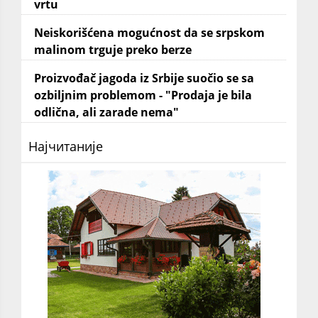
vrtu
Neiskorišćena mogućnost da se srpskom
malinom trguje preko berze
Proizvođač jagoda iz Srbije suočio se sa
ozbiljnim problemom - "Prodaja je bila
odlična, ali zarade nema"
Најчитаније