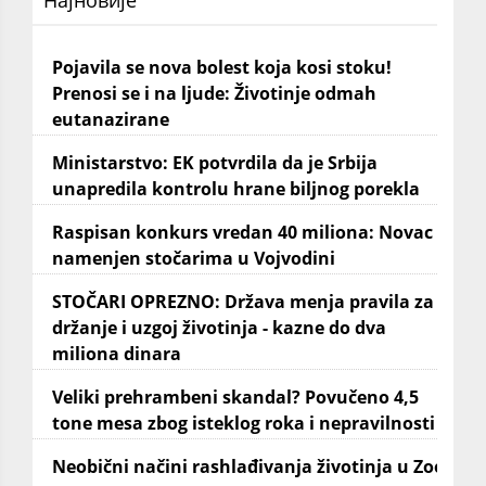
Pojavila se nova bolest koja kosi stoku!
Prenosi se i na ljude: Životinje odmah
eutanazirane
Ministarstvo: EK potvrdila da je Srbija
unapredila kontrolu hrane biljnog porekla
Raspisan konkurs vredan 40 miliona: Novac
namenjen stočarima u Vojvodini
STOČARI OPREZNO: Država menja pravila za
držanje i uzgoj životinja - kazne do dva
miliona dinara
Veliki prehrambeni skandal? Povučeno 4,5
tone mesa zbog isteklog roka i nepravilnosti
Neobični načini rashlađivanja životinja u Zoo