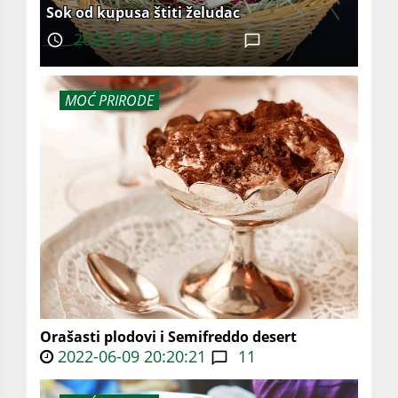
Sok od kupusa štiti želudac
2022-07-04 01:41:34
5
MOĆ PRIRODE
Orašasti plodovi i Semifreddo desert
2022-06-09 20:20:21
11