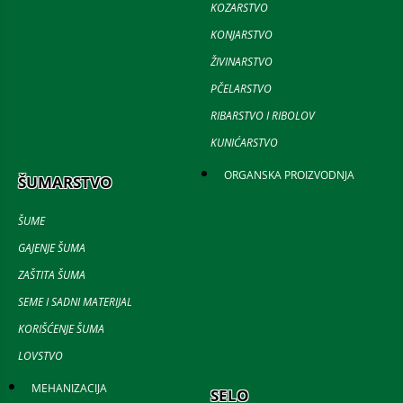
KOZARSTVO
KONJARSTVO
ŽIVINARSTVO
PČELARSTVO
RIBARSTVO I RIBOLOV
KUNIĆARSTVO
ORGANSKA PROIZVODNJA
ŠUMARSTVO
ŠUME
GAJENJE ŠUMA
ZAŠTITA ŠUMA
SEME I SADNI MATERIJAL
KORIŠĆENJE ŠUMA
LOVSTVO
MEHANIZACIJA
SELO