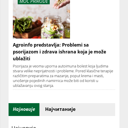
MOĆ PRIRODE
Agroinfo predstavlja: Problemi sa
psorijazom i zdrava ishrana koja je može
ublažiti
Psorijaza je veoma uporna autoimuna bolest koja ljudima
stvara velike neprijatnosti i probleme. Pored klasične terapije
različitim preparatima za mazanje, poput krema i masti,
unošenje pojedinih namirnica može biti od koristi u
ublažavanju ovog stanja.
Најновије
Најчитаније
Најновије