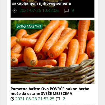
sakupljanjem njihovog semena
2021-07-26 10:42:06
9
POVRTARSTVO
Pametna bašta: Ovo POVRĆE nakon berbe
može da ostane SVEŽE MESECIMA
2021-06-28 21:53:25
2