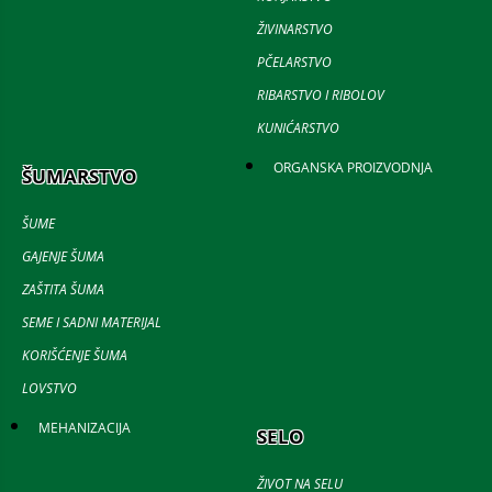
ŽIVINARSTVO
PČELARSTVO
RIBARSTVO I RIBOLOV
KUNIĆARSTVO
ORGANSKA PROIZVODNJA
ŠUMARSTVO
ŠUME
GAJENJE ŠUMA
ZAŠTITA ŠUMA
SEME I SADNI MATERIJAL
KORIŠĆENJE ŠUMA
LOVSTVO
MEHANIZACIJA
SELO
ŽIVOT NA SELU