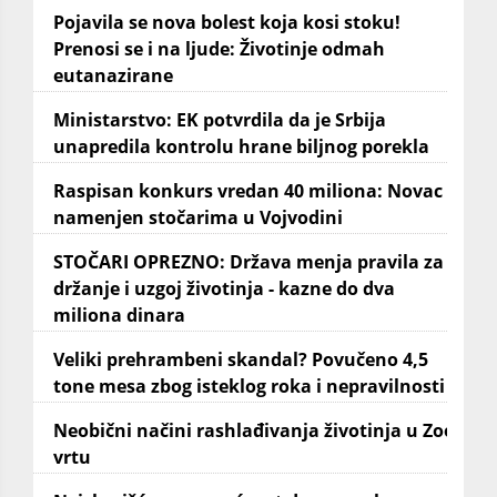
Pojavila se nova bolest koja kosi stoku!
Prenosi se i na ljude: Životinje odmah
eutanazirane
Ministarstvo: EK potvrdila da je Srbija
unapredila kontrolu hrane biljnog porekla
Raspisan konkurs vredan 40 miliona: Novac
namenjen stočarima u Vojvodini
STOČARI OPREZNO: Država menja pravila za
držanje i uzgoj životinja - kazne do dva
miliona dinara
Veliki prehrambeni skandal? Povučeno 4,5
tone mesa zbog isteklog roka i nepravilnosti
Neobični načini rashlađivanja životinja u Zoo
vrtu