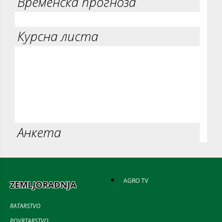
Временска прогноза
Курсна листа
Анкета
AGRO TV
ZEMLJORADNJA
RATARSTVO
POVRTARSTVO