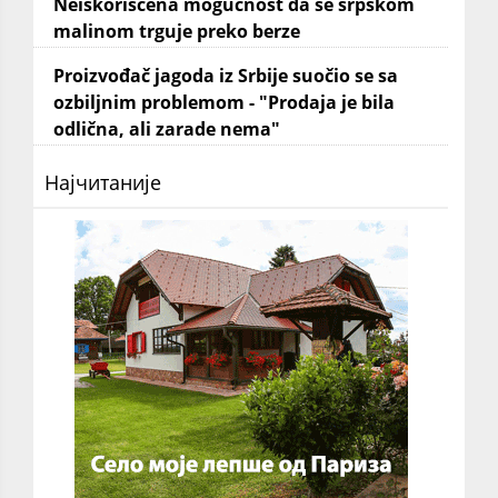
Neiskorišćena mogućnost da se srpskom
malinom trguje preko berze
Proizvođač jagoda iz Srbije suočio se sa
ozbiljnim problemom - "Prodaja je bila
odlična, ali zarade nema"
Најчитаније