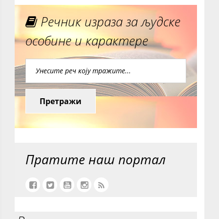
Речник израза за људске
особине и карактере
Претражи
Пратите наш портал