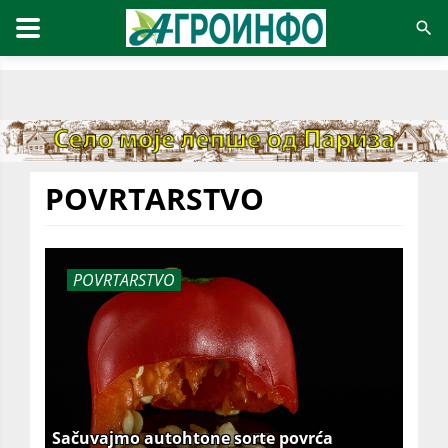
POVRTARSTVO
POVRTARSTVO
Sačuvajmo autohtone sorte povrća