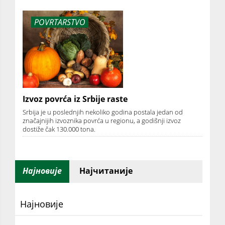
POVRTARSTVO
Izvoz povrća iz Srbije raste
Srbija je u poslednjih nekoliko godina postala jedan od
značajnijih izvoznika povrća u regionu, a godišnji izvoz
dostiže čak 130.000 tona.
Најновије
Најчитаније
Најновије