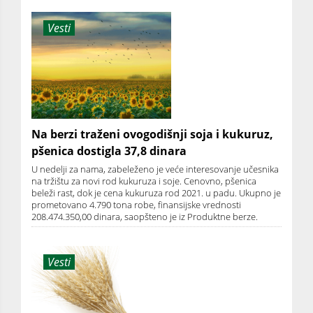
Vesti
Na berzi traženi ovogodišnji soja i kukuruz,
pšenica dostigla 37,8 dinara
U nedelji za nama, zabeleženo je veće interesovanje učesnika
na tržištu za novi rod kukuruza i soje. Cenovno, pšenica
beleži rast, dok je cena kukuruza rod 2021. u padu. Ukupno je
prometovano 4.790 tona robe, finansijske vrednosti
208.474.350,00 dinara, saopšteno je iz Produktne berze.
Vesti