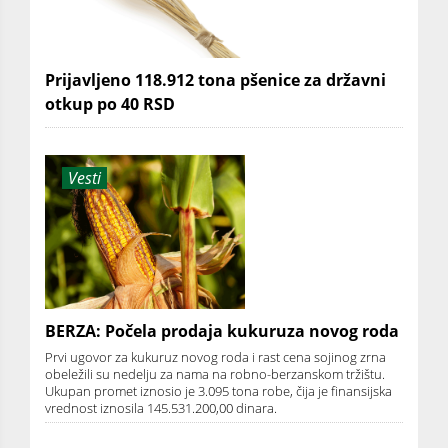
Prijavljeno 118.912 tona pšenice za državni
otkup po 40 RSD
Vesti
BERZA: Počela prodaja kukuruza novog roda
Prvi ugovor za kukuruz novog roda i rast cena sojinog zrna
obeležili su nedelju za nama na robno-berzanskom tržištu.
Ukupan promet iznosio je 3.095 tona robe, čija je finansijska
vrednost iznosila 145.531.200,00 dinara.