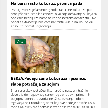
Na berzi raste kukuruz, pšenica pada
Prvi ugovori za ječam novog roda, rast cene kukuruza, pad
cene pšenice i stabilan cenovni nivo soje dešavanja su koja su
obeležila nedelju za nama na robno-berzanskom tržištu. Ove
nedelje aktivnost je bila veća na tržištu kukuruza, koji beleži
apsolutni primat u trgovanju.
Vesti
BERZA:Padaju cene kukuruza i pšenice,
slaba potražnja za sojom
Smanjena aktivnost učesnika, naročito na strani tražnje,
dovela je do negativnog cenovnog trenda svih primarnih
poljoprivrednih proizvoda. Beleži se i smanjen obim
trgovanja na Produktnoj berzi, koji ove nedelje dostiže 1.850
tona (-64,76%), čija finansijska vrednost iznosi 86.930.300,00