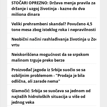
STOČARI OPREZNO: Država menja pravila za
držanje i uzgoj životinja - kazne do dva
miliona dinara
Veliki prehrambeni skandal? Povučeno 4,5
tone mesa zbog isteklog roka i nepravilnosti
Neobični načini rashlađivanja životinja u Zoo
vrtu
Neiskorišćena mogućnost da se srpskom
malinom trguje preko berze
Proizvođač jagoda iz Srbije suočio se sa
ozbiljnim problemom - "Prodaja je bila
odlična, ali zarade nema"
Glamočić: Srbija se suočava sa jednom od
najtežih hidroloških situacija u više od
jednog veka