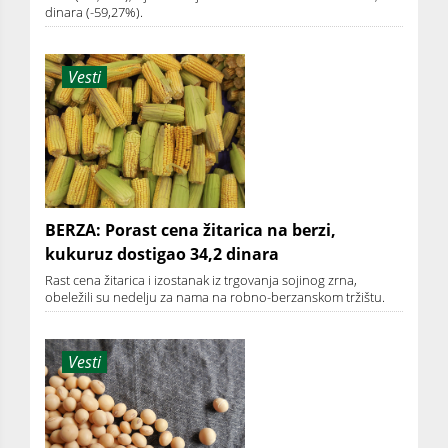
dinara (-59,27%).
Vesti
BERZA: Porast cena žitarica na berzi,
kukuruz dostigao 34,2 dinara
Rast cena žitarica i izostanak iz trgovanja sojinog zrna,
obeležili su nedelju za nama na robno-berzanskom tržištu.
Vesti