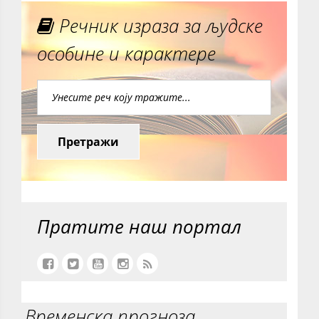
Речник израза за људске
особине и карактере
Претражи
Пратите наш портал
Временска прогноза