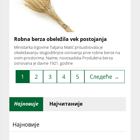
Robna berza obeležila vek postojanja
Ministarka trgovine Tatjana Matić prisustvovala je
obeležavanju stogodišnjice osnivanja prve robne berze na
ovim prostorima. Naime, novosadska Produktna berza
osnovana je davne 1921. godine
1
2
3
4
5
Следеће →
Најновије
Најчитаније
Најновије