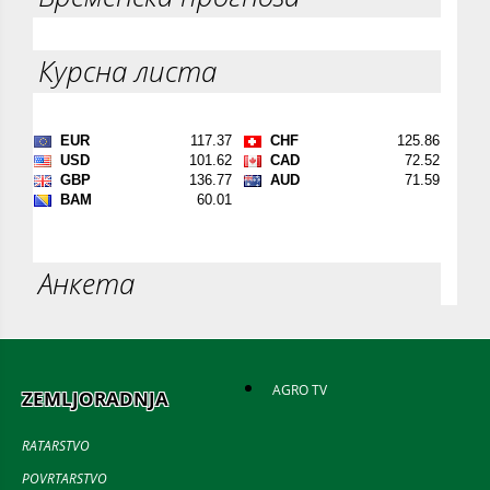
Курсна листа
Анкета
AGRO TV
ZEMLJORADNJA
RATARSTVO
POVRTARSTVO