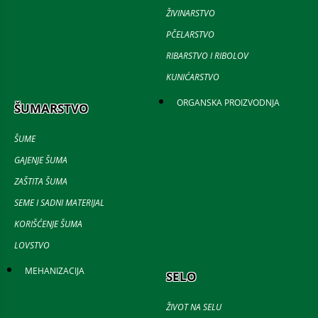
ŽIVINARSTVO
PČELARSTVO
RIBARSTVO I RIBOLOV
KUNIĆARSTVO
ORGANSKA PROIZVODNJA
ŠUMARSTVO
ŠUME
GAJENJE ŠUMA
ZAŠTITA ŠUMA
SEME I SADNI MATERIJAL
KORIŠĆENJE ŠUMA
LOVSTVO
MEHANIZACIJA
SELO
ŽIVOT NA SELU