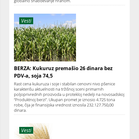
globalno snabdevanje hranom.
Vesti
BERZA: Kukuruz premašio 26 dinara bez
PDV-a, soja 74,5
Rast cena kukuruza i soje i stabilan cenovni nivo pšenice
karakterišu aktuelnosti na tržišnoj sceni primarnih
poljoprivrednih proizvoda u protekloj nedelji na novosadskoj
“Produktnoj berzi”. Ukupan promet je iznosio 4.725 tona
robe, čija je finansijska vrednost iznosila 232.127.750,00
dinara.
Vesti