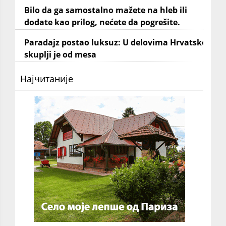
Bilo da ga samostalno mažete na hleb ili
dodate kao prilog, nećete da pogrešite.
Paradajz postao luksuz: U delovima Hrvatske
skuplji je od mesa
Најчитаније