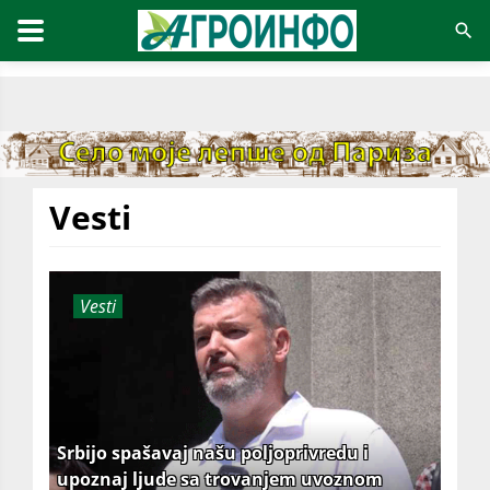
Vesti
Vesti
Srbijo spašavaj našu poljoprivredu i
upoznaj ljude sa trovanjem uvoznom