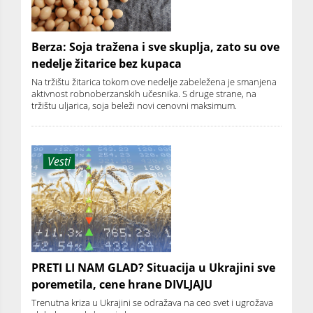
Berza: Soja tražena i sve skuplja, zato su ove
nedelje žitarice bez kupaca
Na tržištu žitarica tokom ove nedelje zabeležena je smanjena
aktivnost robnoberzanskih učesnika. S druge strane, na
tržištu uljarica, soja beleži novi cenovni maksimum.
Vesti
PRETI LI NAM GLAD? Situacija u Ukrajini sve
poremetila, cene hrane DIVLJAJU
Trenutna kriza u Ukrajini se odražava na ceo svet i ugrožava