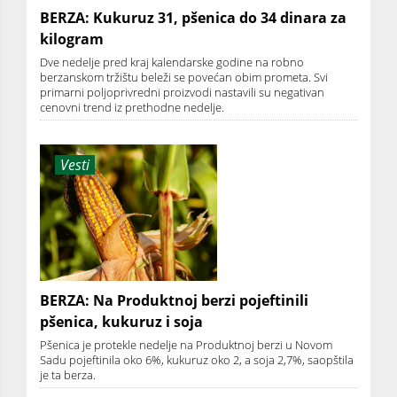
BERZA: Kukuruz 31, pšenica do 34 dinara za
kilogram
Dve nedelje pred kraj kalendarske godine na robno
berzanskom tržištu beleži se povećan obim prometa. Svi
primarni poljoprivredni proizvodi nastavili su negativan
cenovni trend iz prethodne nedelje.
Vesti
BERZA: Na Produktnoj berzi pojeftinili
pšenica, kukuruz i soja
Pšenica je protekle nedelje na Produktnoj berzi u Novom
Sadu pojeftinila oko 6%, kukuruz oko 2, a soja 2,7%, saopštila
je ta berza.