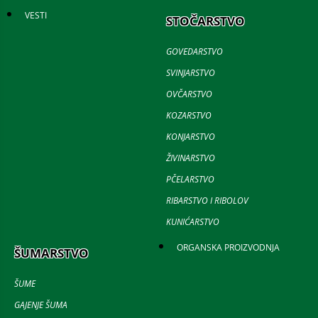
VESTI
STOČARSTVO
GOVEDARSTVO
SVINJARSTVO
OVČARSTVO
KOZARSTVO
KONJARSTVO
ŽIVINARSTVO
PČELARSTVO
RIBARSTVO I RIBOLOV
KUNIĆARSTVO
ORGANSKA PROIZVODNJA
ŠUMARSTVO
ŠUME
GAJENJE ŠUMA