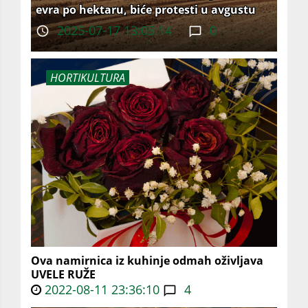
evra po hektaru, biće protesti u avgustu
2025-07-17 13:05:14
0
HORTIKULTURA
Ova namirnica iz kuhinje odmah oživljava
UVELE RUŽE
2022-08-11 23:36:10
4