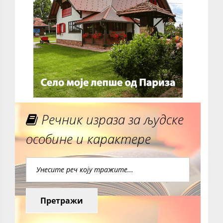
Речник израза за људске
особине и карактере
Претражи