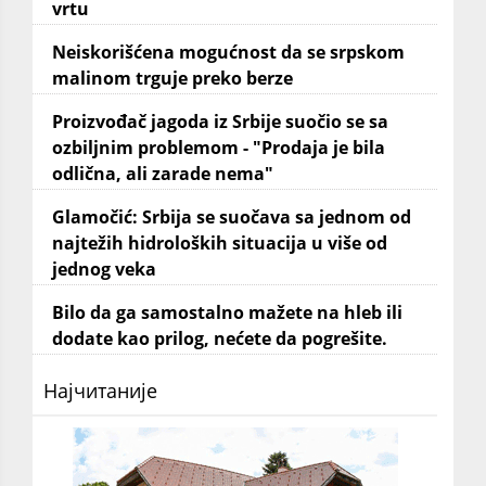
vrtu
Neiskorišćena mogućnost da se srpskom
malinom trguje preko berze
Proizvođač jagoda iz Srbije suočio se sa
ozbiljnim problemom - "Prodaja je bila
odlična, ali zarade nema"
Glamočić: Srbija se suočava sa jednom od
najtežih hidroloških situacija u više od
jednog veka
Bilo da ga samostalno mažete na hleb ili
dodate kao prilog, nećete da pogrešite.
Најчитаније