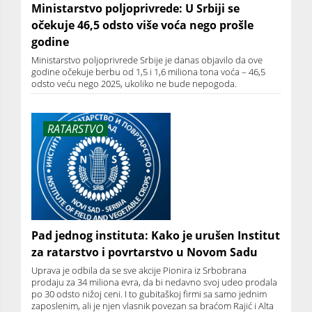
Ministarstvo poljoprivrede: U Srbiji se
očekuje 46,5 odsto više voća nego prošle
godine
Ministarstvo poljoprivrede Srbije je danas objavilo da ove
godine očekuje berbu od 1,5 i 1,6 miliona tona voća – 46,5
odsto veću nego 2025, ukoliko ne bude nepogoda.
RATARSTVO
Pad jednog instituta: Kako je urušen Institut
za ratarstvo i povrtarstvo u Novom Sadu
Uprava je odbila da se sve akcije Pionira iz Srbobrana
prodaju za 34 miliona evra, da bi nedavno svoj udeo prodala
po 30 odsto nižoj ceni. I to gubitaškoj firmi sa samo jednim
zaposlenim, ali je njen vlasnik povezan sa braćom Rajić i Alta