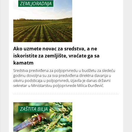
ZEMLJORADNJA
Ako uzmete novac za sredstva, a ne
iskoristite za zemljište, vraćate ga sa
kamatm
Sredstva predviđena za poljoprivredu u budžetu za sledeću
godinu dovoljna su za sva predviđena direktna davanja u
okviru podsticaja u poljoprivredi, izjavila je danas državni
sekretar u Ministarstvu poljoprivrede Milica Đurđević.
ZAŠTITA BILJA