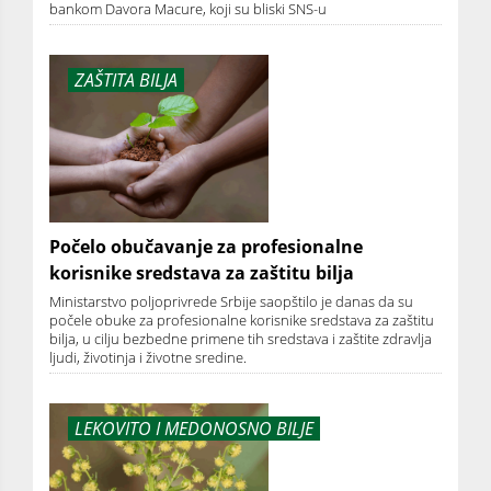
bankom Davora Macure, koji su bliski SNS-u
ZAŠTITA BILJA
Počelo obučavanje za profesionalne
korisnike sredstava za zaštitu bilja
Ministarstvo poljoprivrede Srbije saopštilo je danas da su
počele obuke za profesionalne korisnike sredstava za zaštitu
bilja, u cilju bezbedne primene tih sredstava i zaštite zdravlja
ljudi, životinja i životne sredine.
LEKOVITO I MEDONOSNO BILJE