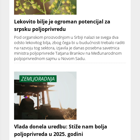
Lekovito bilje je ogroman potencijal za
srpsku poljoprivredu
Pod organskom proizvodnjom u Srbiji nalazi se svega dva
odsto lekovitog bilja, zbog čega bi u budućnosti trebalo raditi
na razvoju tog sektora, izjavila je danas posebna savetnica
ministra poljoprivrede Tatjana Brankov na Međunarodnom
poljoprivrednom sajmu u Novom Sadu.
ZEMLJORADNJA
Vlada donela uredbu: Stiže nam bolja
poljoprivreda u 2025. godini