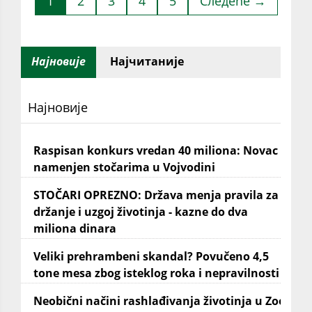
1
2
3
4
5
Следеће →
Најновије
Најчитаније
Најновије
Raspisan konkurs vredan 40 miliona: Novac
namenjen stočarima u Vojvodini
STOČARI OPREZNO: Država menja pravila za
držanje i uzgoj životinja - kazne do dva
miliona dinara
Veliki prehrambeni skandal? Povučeno 4,5
tone mesa zbog isteklog roka i nepravilnosti
Neobični načini rashlađivanja životinja u Zoo