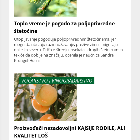
Toplo vreme je pogodo za poljoprivredne
štetočine
Otopljavanje pogoduje poljoprivrednim štetočinama, jer
mogu da ubrzaju razmnožavanje, prežive zimu i migriraju
dalje ka severu. Priča o širenju insekata i drugih štetnih vrsta
tek će da dobije na značaju, ocenila je naučnica Sandra
Krengel-Horni.
VOĆARSTVO I VINOGRADARSTVO
Proizvođači nezadovoljni KAJSIJE RODILE, ALI
KVALITET LOŠ