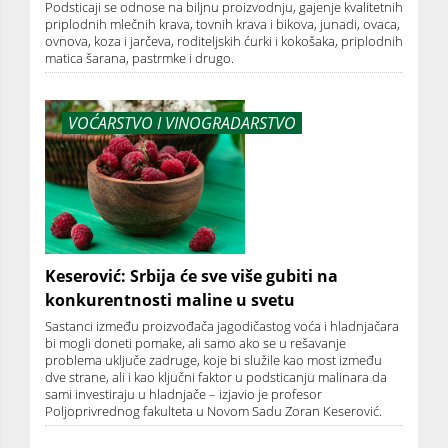
Podsticaji se odnose na biljnu proizvodnju, gajenje kvalitetnih
priplodnih mlečnih krava, tovnih krava i bikova, junadi, ovaca,
ovnova, koza i jarčeva, roditeljskih ćurki i kokošaka, priplodnih
matica šarana, pastrmke i drugo.
VOĆARSTVO I VINOGRADARSTVO
Keserović: Srbija će sve više gubiti na
konkurentnosti maline u svetu
Sastanci između proizvođača jagodičastog voća i hladnjačara
bi mogli doneti pomake, ali samo ako se u rešavanje
problema uključe zadruge, koje bi služile kao most između
dve strane, ali i kao ključni faktor u podsticanju malinara da
sami investiraju u hladnjače – izjavio je profesor
Poljoprivrednog fakulteta u Novom Sadu Zoran Keserović.