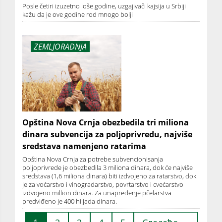
Posle četiri izuzetno loše godine, uzgajivači kajsija u Srbiji
kažu da je ove godine rod mnogo bolji
ZEMLJORADNJA
Opština Nova Crnja obezbedila tri miliona
dinara subvencija za poljoprivredu, najviše
sredstava namenjeno ratarima
Opština Nova Crnja za potrebe subvencionisanja
poljoprivrede je obezbedila 3 miliona dinara, dok će najviše
sredstava (1,6 miliona dinara) biti izdvojeno za ratarstvo, dok
je za voćarstvo i vinogradarstvo, povrtarstvo i cvećarstvo
izdvojeno million dinara. Za unapređenje pčelarstva
predviđeno je 400 hiljada dinara.