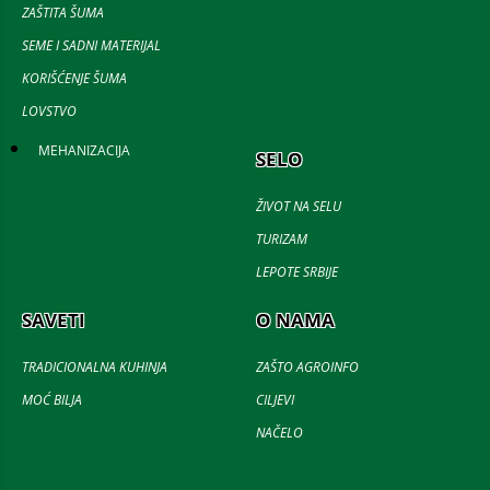
ZAŠTITA ŠUMA
SEME I SADNI MATERIJAL
KORIŠĆENJE ŠUMA
LOVSTVO
MEHANIZACIJA
SELO
ŽIVOT NA SELU
TURIZAM
LEPOTE SRBIJE
SAVETI
O NAMA
TRADICIONALNA KUHINJA
ZAŠTO AGROINFO
MOĆ BILJA
CILJEVI
NAČELO