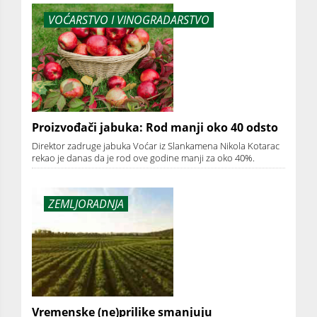
VOĆARSTVO I VINOGRADARSTVO
Proizvođači jabuka: Rod manji oko 40 odsto
Direktor zadruge jabuka Voćar iz Slankamena Nikola Kotarac
rekao je danas da je rod ove godine manji za oko 40%.
ZEMLJORADNJA
Vremenske (ne)prilike smanjuju