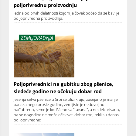
poljorivrednu proizvodnju
Jedna od prvih delatnosti kojom je čovek počeo da se bavi je
poljoprivredna proizvodnja.
ZEMLJORADNJA
Poljoprivrednici na gubitku zbog pšenice,
sledeće godine ne očekuju dobar rod
Jesenja setva pšenice u Srbi se bliži kraju, zasejano je manje
parcela nego prošle godine, zemljište je nedovoljno
nađubreno, seme je korišćeno sa "tavana", a ne deklarisano,
pa se dogodine ne može očekivati dobar rod, rekli su danas
poljoprivrednici