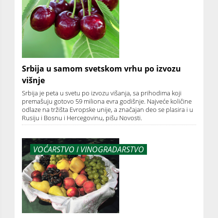
Srbija u samom svetskom vrhu po izvozu
višnje
Srbija je peta u svetu po izvozu višanja, sa prihodima koji
premašuju gotovo 59 miliona evra godišnje. Najveće količine
odlaze na tržišta Evropske unije, a značajan deo se plasira i u
Rusiju i Bosnu i Hercegovinu, pišu Novosti.
VOĆARSTVO I VINOGRADARSTVO