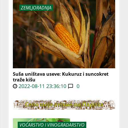
ZEMLJORADNJA
Suša uništava useve: Kukuruz i suncokret
traže kišu
2022-08-11 23:36:10
0
VOĆARSTVO I VINOGRADARSTVO