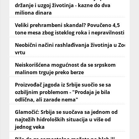
držanje i uzgoj životinja - kazne do dva
miliona dinara
Veliki prehrambeni skandal? Povučeno 4,5
tone mesa zbog isteklog roka i nepravilnosti
Neobični načini rashlađivanja životinja u Zoo
vrtu
Neiskorišćena mogućnost da se srpskom
malinom trguje preko berze
Proizvođač jagoda iz Srbije suočio se sa
ozbiljnim problemom - "Prodaja je bila
odlična, ali zarade nema"
Glamočić: Srbija se suočava sa jednom od
najtežih hidroloških situacija u više od
jednog veka