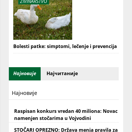
ŽIVINARSTVO
Bolesti patke: simptomi, lečenje i prevencija
Најновије
Најчитаније
Најновије
Raspisan konkurs vredan 40 miliona: Novac
namenjen stočarima u Vojvodini
STOČARI OPREZNO: Država menja pravila za