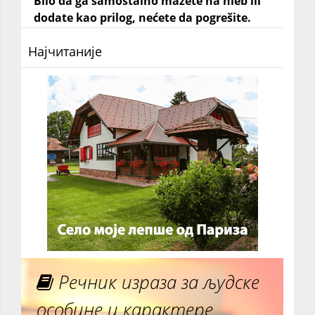
Bilo da ga samostalno mažete na hleb ili
dodate kao prilog, nećete da pogrešite.
Најчитаније
Речник израза за људске
особине и карактере