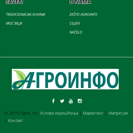
SAVETI
O NAMA
TRADICIONALNA KUHINJA
ZAŠTO AGROINFO
MOĆ BILJA
CILJEVI
NAČELO
© 2019 Fajter, Inc.
Услови коришћења
|
Маркетинг
|
Импресум
|
Контакт