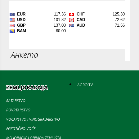
Анкета
AGRO TV
ZEMLJORADNJA
RATARSTVO
POVRTARSTVO
VOĆARSTVO I VINOGRADARSTVO
EGZOTIČNO VOĆE
MELIORACIJE I OBRADA ZEMLJIŠTA