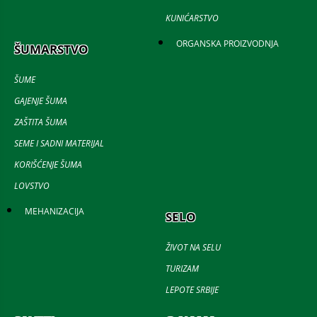
KUNIĆARSTVO
ORGANSKA PROIZVODNJA
ŠUMARSTVO
ŠUME
GAJENJE ŠUMA
ZAŠTITA ŠUMA
SEME I SADNI MATERIJAL
KORIŠĆENJE ŠUMA
LOVSTVO
MEHANIZACIJA
SELO
ŽIVOT NA SELU
TURIZAM
LEPOTE SRBIJE