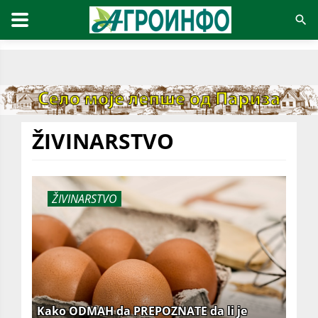
ŽIVINARSTVO
ŽIVINARSTVO
Kako ODMAH da PREPOZNATE da li je