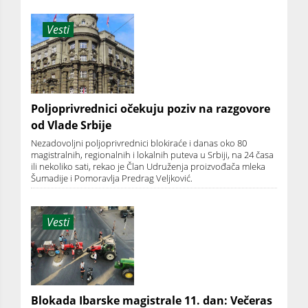
Vesti
Poljoprivrednici očekuju poziv na razgovore
od Vlade Srbije
Nezadovoljni poljoprivrednici blokiraće i danas oko 80
magistralnih, regionalnih i lokalnih puteva u Srbiji, na 24 časa
ili nekoliko sati, rekao je Član Udruženja proizvođača mleka
Šumadije i Pomoravlja Predrag Veljković.
Vesti
Blokada Ibarske magistrale 11. dan: Večeras