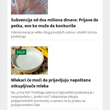
Subvencija od dva miliona dinara: Prijave do
petka, evo ko može da konkuriše
Interesovanje je veliko zbog povoljnih uslova i visokih iznosa
podsticaja
Vesti
Mlekari će moći da prijavljuju nepoštene
otkupljivače mleka
Na „crnoj listi“ Predloga zakona o trgovačkim praksama je i
neopravdano i „preko noći“ otkazivanje otkupa
poljoprivrednih proizvoda, a upravo na tu praksu se
poljoprivrednici žale