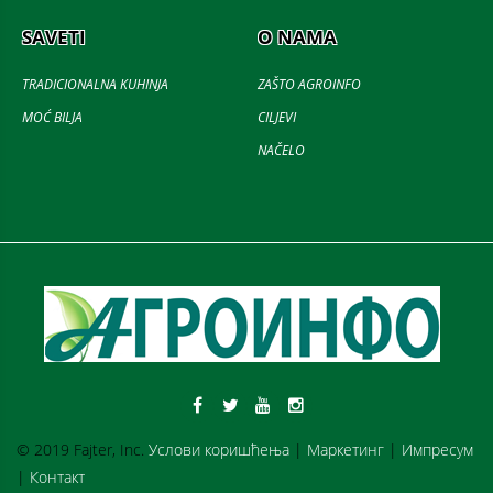
SAVETI
O NAMA
TRADICIONALNA KUHINJA
ZAŠTO AGROINFO
MOĆ BILJA
CILJEVI
NAČELO
© 2019 Fajter, Inc.
Услови коришћења
|
Маркетинг
|
Импресум
|
Контакт