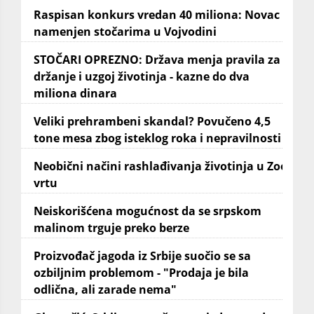
Raspisan konkurs vredan 40 miliona: Novac
namenjen stočarima u Vojvodini
STOČARI OPREZNO: Država menja pravila za
držanje i uzgoj životinja - kazne do dva
miliona dinara
Veliki prehrambeni skandal? Povučeno 4,5
tone mesa zbog isteklog roka i nepravilnosti
Neobični načini rashlađivanja životinja u Zoo
vrtu
Neiskorišćena mogućnost da se srpskom
malinom trguje preko berze
Proizvođač jagoda iz Srbije suočio se sa
ozbiljnim problemom - "Prodaja je bila
odlična, ali zarade nema"