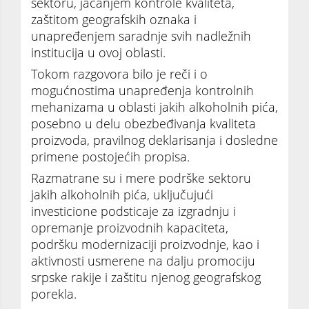
sektoru, jačanjem kontrole kvaliteta,
zaštitom geografskih oznaka i
unapređenjem saradnje svih nadležnih
institucija u ovoj oblasti.
Tokom razgovora bilo je reči i o
mogućnostima unapređenja kontrolnih
mehanizama u oblasti jakih alkoholnih pića,
posebno u delu obezbeđivanja kvaliteta
proizvoda, pravilnog deklarisanja i dosledne
primene postojećih propisa.
Razmatrane su i mere podrške sektoru
jakih alkoholnih pića, uključujući
investicione podsticaje za izgradnju i
opremanje proizvodnih kapaciteta,
podršku modernizaciji proizvodnje, kao i
aktivnosti usmerene na dalju promociju
srpske rakije i zaštitu njenog geografskog
porekla.