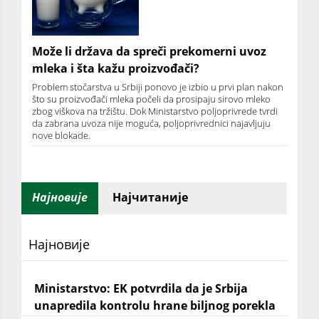
Može li država da spreči prekomerni uvoz
mleka i šta kažu proizvođači?
Problem stočarstva u Srbiji ponovo je izbio u prvi plan nakon
što su proizvođači mleka počeli da prosipaju sirovo mleko
zbog viškova na tržištu. Dok Ministarstvo poljoprivrede tvrdi
da zabrana uvoza nije moguća, poljoprivrednici najavljuju
nove blokade.
Најновије
Најчитаније
Најновије
Ministarstvo: EK potvrdila da je Srbija
unapredila kontrolu hrane biljnog porekla