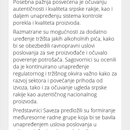
Posebna pažnja posvećena je očuvanju
autentičnosti i kvaliteta srpske rakije, kao i
daljem unapređenju sistema kontrole
porekla i kvaliteta proizvoda.
Razmatrane su mogućnosti za dodatno
uređenje tržišta jakih alkoholnih pića, kako
bi se obezbedili ravnopravni uslovi
poslovanja za sve proizvođače i očuvalo
poverenje potrošača. Sagovornici su ocenili
da je kontinuirano unapređenje
regulatornog i tržišnog okvira važno kako za
razvoj sektora i povećanje prihoda od
izvoza, tako i za očuvanje ugleda srpske
rakije kao autentičnog nacionalnog
proizvoda.
Predstavnici Saveza predložili su formiranje
međuresorne radne grupe koja bi se bavila
unapređenjem uslova poslovanja u