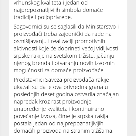
vrhunskog kvaliteta i jedan od
najprepoznatljivijih simbola domaće
tradicije i poljoprivrede.
Sagovornici su se saglasili da Ministarstvo i
proizvođači treba zajednički da rade na
osmišljavanju i realizaciji promotivnih
aktivnosti koje će doprineti većoj vidljivosti
srpske rakije na svetskom tržištu, jačanju
njenog brenda i otvaranju novih izvoznih
mogućnosti za domaće proizvođače.
Predstavnici Saveza proizvođača rakije
ukazali su da je ova privredna grana u
poslednjih deset godina ostvarila značajan
napredak kroz rast proizvodnje,
unapređenje kvaliteta i kontinuirano
povećanje izvoza, čime je srpska rakija
postala jedan od najprepoznatljivijih
domaćih proizvoda na stranim tržištima.