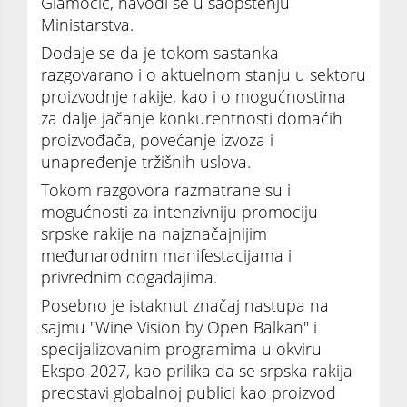
Glamočić, navodi se u saopštenju
Ministarstva.
Dodaje se da je tokom sastanka
razgovarano i o aktuelnom stanju u sektoru
proizvodnje rakije, kao i o mogućnostima
za dalje jačanje konkurentnosti domaćih
proizvođača, povećanje izvoza i
unapređenje tržišnih uslova.
Tokom razgovora razmatrane su i
mogućnosti za intenzivniju promociju
srpske rakije na najznačajnijim
međunarodnim manifestacijama i
privrednim događajima.
Posebno je istaknut značaj nastupa na
sajmu "Wine Vision by Open Balkan" i
specijalizovanim programima u okviru
Ekspo 2027, kao prilika da se srpska rakija
predstavi globalnoj publici kao proizvod