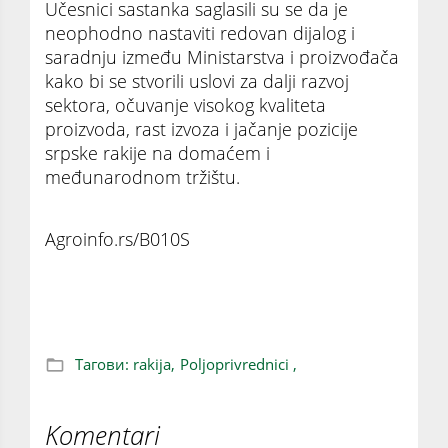
Učesnici sastanka saglasili su se da je
neophodno nastaviti redovan dijalog i
saradnju između Ministarstva i proizvođača
kako bi se stvorili uslovi za dalji razvoj
sektora, očuvanje visokog kvaliteta
proizvoda, rast izvoza i jačanje pozicije
srpske rakije na domaćem i
međunarodnom tržištu.
Agroinfo.rs/B010S
Srpska rakija sve traženija u svetu
Тагови:
rakija,
Poljoprivrednici ,
Komentari