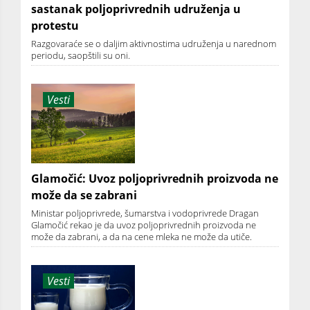
sastanak poljoprivrednih udruženja u
protestu
Razgovaraće se o daljim aktivnostima udruženja u narednom
periodu, saopštili su oni.
Vesti
Glamočić: Uvoz poljoprivrednih proizvoda ne
može da se zabrani
Ministar poljoprivrede, šumarstva i vodoprivrede Dragan
Glamočić rekao je da uvoz poljoprivrednih proizvoda ne
može da zabrani, a da na cene mleka ne može da utiče.
Vesti