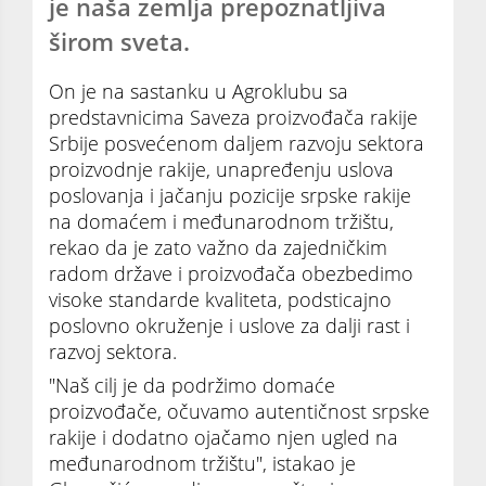
je naša zemlja prepoznatljiva
širom sveta.
On je na sastanku u Agroklubu sa
predstavnicima Saveza proizvođača rakije
Srbije posvećenom daljem razvoju sektora
proizvodnje rakije, unapređenju uslova
poslovanja i jačanju pozicije srpske rakije
na domaćem i međunarodnom tržištu,
rekao da je zato važno da zajedničkim
radom države i proizvođača obezbedimo
visoke standarde kvaliteta, podsticajno
poslovno okruženje i uslove za dalji rast i
razvoj sektora.
"Naš cilj je da podržimo domaće
proizvođače, očuvamo autentičnost srpske
rakije i dodatno ojačamo njen ugled na
međunarodnom tržištu", istakao je