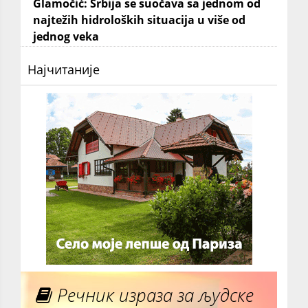
Glamočić: Srbija se suočava sa jednom od
najtežih hidroloških situacija u više od
jednog veka
Најчитаније
Речник израза за људске