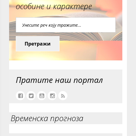
особине и карактере
Претражи
Пратите наш портал
Временска прогноза