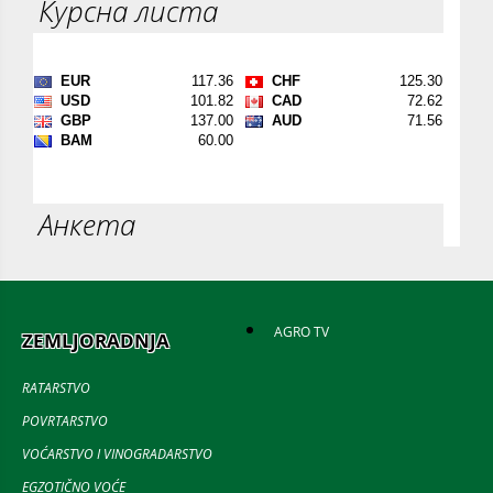
Курсна листа
Анкета
AGRO TV
ZEMLJORADNJA
RATARSTVO
POVRTARSTVO
VOĆARSTVO I VINOGRADARSTVO
EGZOTIČNO VOĆE