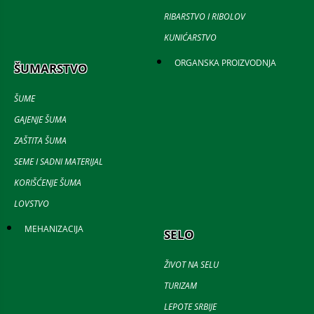
RIBARSTVO I RIBOLOV
KUNIĆARSTVO
ORGANSKA PROIZVODNJA
ŠUMARSTVO
ŠUME
GAJENJE ŠUMA
ZAŠTITA ŠUMA
SEME I SADNI MATERIJAL
KORIŠĆENJE ŠUMA
LOVSTVO
MEHANIZACIJA
SELO
ŽIVOT NA SELU
TURIZAM
LEPOTE SRBIJE