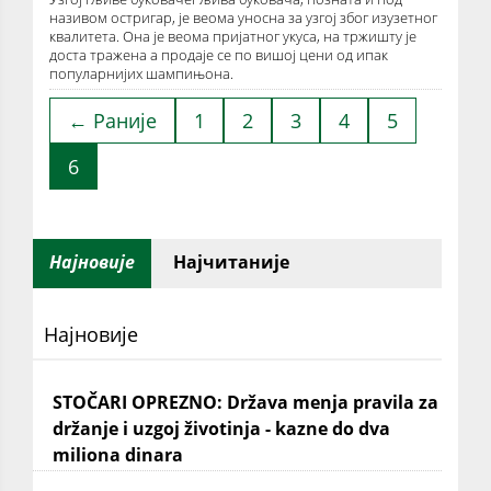
називом остригар, је веома уносна за узгој због изузетног
квалитета. Она је веома пријатног укуса, на тржишту је
доста тражена а продаје се по вишој цени од ипак
популарнијих шампињона.
← Раније
1
2
3
4
5
6
Најновије
Најчитаније
Најновије
STOČARI OPREZNO: Država menja pravila za
držanje i uzgoj životinja - kazne do dva
miliona dinara