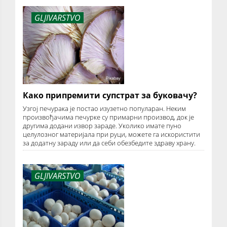
GLJIVARSTVO
Како припремити супстрат за буковачу?
Узгој печурака је постао изузетно популаран. Неким
произвођачима печурке су примарни производ, док је
другима додани извор зараде. Уколико имате пуно
целулозног материјала при руци, можете га искористити
за додатну зараду или да себи обезбедите здраву храну.
GLJIVARSTVO