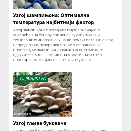
Узгој шампињона: Оптимална
температура најбитнији фактор
Узгој шампињона последњих година значајно је
унапређен на основу примене научних знања и
технолошких иновација. У нашој земљи потенцијала за
напредовање, осавремењивање и усавршавање
производње шампињона свакако има. Уколико се
одлучите за узгој шампињона морате знати све о
просторијама у којима се ове гљиве узгајају.
GLJIVARSTVO
Узгој гљиве буковаче
Узгој гљиве буковачеГљива буковача, позната и под