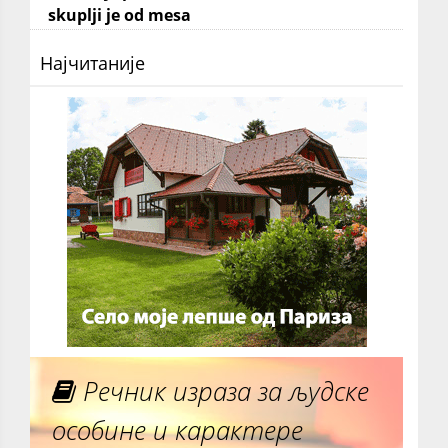
skuplji je od mesa
Најчитаније
Речник израза за људске
особине и карактере