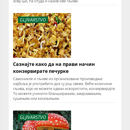
зову ши, па отуда и назив ове гљиве.
GLJIVARSTVO
Сазнајте како да на прави начин
конзервирате печурке
Самоникле и гљиве из организоване производње
најбоље је употребити док су још свеже. Веће количине
гљива, које не можете одмах искористити, конзервирајте.
То можете учинити бланширањем, замрзавањем,
сушењем или кисељењем.
GLJIVARSTVO