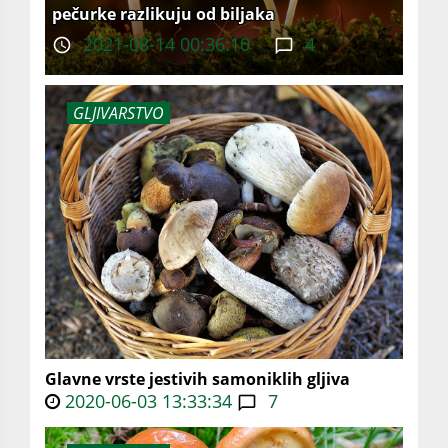
pečurke razlikuju od biljaka
2021-08-14 00:36:10
4
GLJIVARSTVO
Glavne vrste jestivih samoniklih gljiva
2020-06-03 13:33:34
7