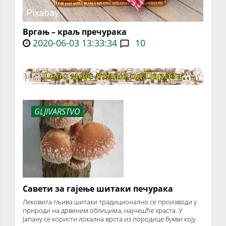
Вргањ – краљ пречурака
2020-06-03 13:33:34
10
GLJIVARSTVO
Савети за гајење шитаки печурака
Лековита гљива шитаки традиционално се производи у
природи на дрвеним облицима, најчешће храста. У
Јапану се користи локална врста из породице букви коју