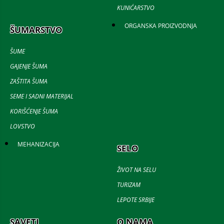
KUNIĆARSTVO
ORGANSKA PROIZVODNJA
ŠUMARSTVO
ŠUME
GAJENJE ŠUMA
ZAŠTITA ŠUMA
SEME I SADNI MATERIJAL
KORIŠĆENJE ŠUMA
LOVSTVO
MEHANIZACIJA
SELO
ŽIVOT NA SELU
TURIZAM
LEPOTE SRBIJE
SAVETI
O NAMA