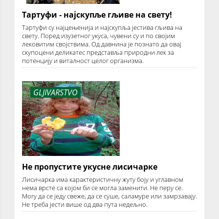
Тартуфи - најскупље гљиве на свету!
Тартуфи су најцењенија и најскупља јестива гљива на
свету. Поред изузетног укуса, чувени су и по својим
лековитим својствима. Од давнина је познато да овај
скупоцени деликатес представља природни лек за
потенцију и виталност целог организма.
GLJIVARSTVO
Не пропустите укусне лисичарке
Лисичарка има карактеристичну жуту боју и углавном
нема врсте са којом би се могла заменити. Не перу се.
Могу да се једу свеже, да се суше, саламуре или замрзавају.
Не треба јести више од два пута недељно.