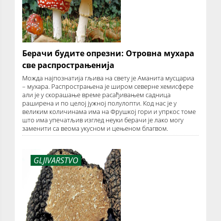
Берачи будите опрезни: Отровна мухара
све распрострањенија
Можда најпознатија гљива на свету је Аманита мусцариа
– мухара. Распрострањена је широм северне хемисфере
али је у скорашање време расађивањем садница
раширена и по целој јужној полулопти. Код нас је у
великим количинама има на Фрушкој гори и упркос томе
што има упечатљив изглед неуки берачи је лако могу
заменити са веома укусном и цењеном благвом.
GLJIVARSTVO