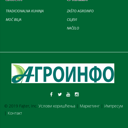
TRADICIONALNA KUHINJA
ZAŠTO AGROINFO
MOĆ BILJA
CILJEVI
NAČELO
© 2019 Fajter, Inc.
Услови коришћења
|
Маркетинг
|
Импресум
|
Контакт