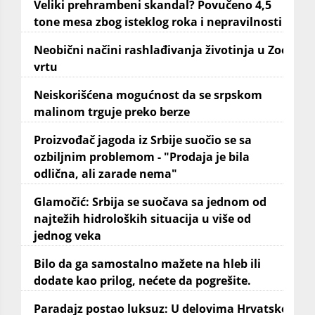
Veliki prehrambeni skandal? Povučeno 4,5
tone mesa zbog isteklog roka i nepravilnosti
Neobični načini rashlađivanja životinja u Zoo
vrtu
Neiskorišćena mogućnost da se srpskom
malinom trguje preko berze
Proizvođač jagoda iz Srbije suočio se sa
ozbiljnim problemom - "Prodaja je bila
odlična, ali zarade nema"
Glamočić: Srbija se suočava sa jednom od
najtežih hidroloških situacija u više od
jednog veka
Bilo da ga samostalno mažete na hleb ili
dodate kao prilog, nećete da pogrešite.
Paradajz postao luksuz: U delovima Hrvatske