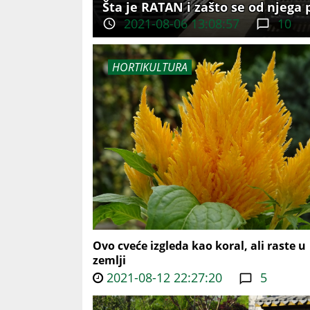
Šta je RATAN i zašto se od njega
2021-08-06 13:08:57
10
HORTIKULTURA
Ovo cveće izgleda kao koral, ali raste u
zemlji
2021-08-12 22:27:20
5