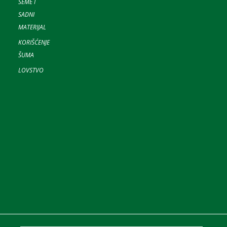
SEME I
SADNI
MATERIJAL
KORIŠĆENJE
ŠUMA
LOVSTVO