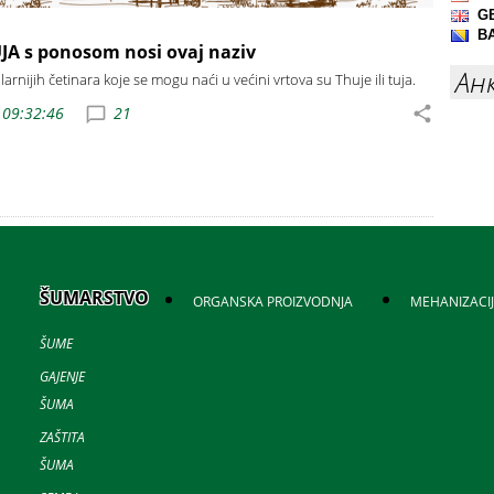
A s ponosom nosi ovaj naziv
Ан
rnijih četinara koje se mogu naći u većini vrtova su Thuje ili tuja.
 09:32:46
21
ŠUMARSTVO
ORGANSKA PROIZVODNJA
MEHANIZACI
ŠUME
GAJENJE
ŠUMA
ZAŠTITA
ŠUMA