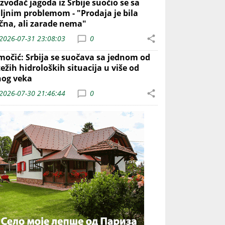
zvođač jagoda iz Srbije suočio se sa
iljnim problemom - "Prodaja je bila
ična, ali zarade nema"
2026-07-31 23:08:03
0
močić: Srbija se suočava sa jednom od
ežih hidroloških situacija u više od
nog veka
2026-07-30 21:46:44
0