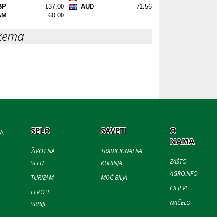
кета
SELO
SAVETI
O
JA
NAMA
ŽIVOT NA
TRADICIONALNA
ZAŠTO
SELU
KUHINJA
AGROINFO
TURIZAM
MOĆ BILJA
CILJEVI
LEPOTE
NAČELO
SRBIJE