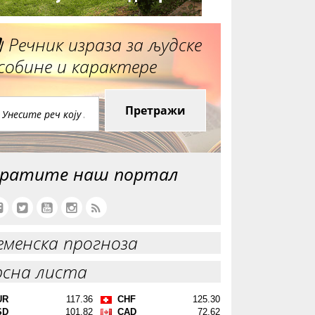
Речник израза за људске
собине и карактере
Претражи
ратите наш портал
еменска прогноза
рсна листа