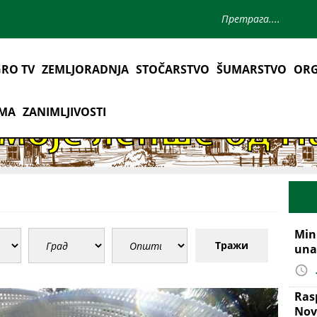
RO TV
ZEMLJORADNJA
STOČARSTVO
ŠUMARSTVO
ORG
AMA
ZANIMLJIVOSTI
Mini
Тражи
una
Ras
Nov