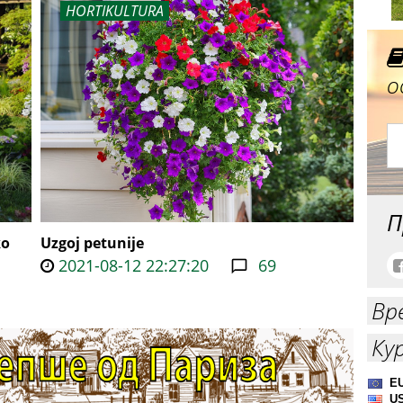
HORTIKULTURA
о
П
ko
Uzgoj petunije
2021-08-12 22:27:20
69
Вр
Ку