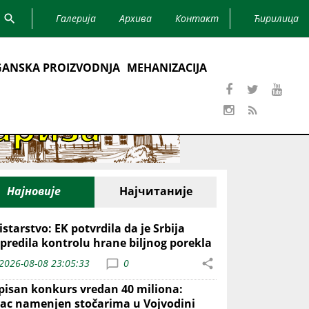
Галерија
Архива
Контакт
Ћирилица
ANSKA PROIZVODNJA
MEHANIZACIJA
Најновије
Најчитаније
starstvo: EK potvrdila da je Srbija
predila kontrolu hrane biljnog porekla
2026-08-08 23:05:33
0
pisan konkurs vredan 40 miliona:
ac namenjen stočarima u Vojvodini