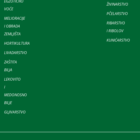
EGZOTIČNO
ŽIVINARSTVO
VOĆE
PČELARSTVO
MELIORACIJE
RIBARSTVO
I OBRADA
I RIBOLOV
ZEMLJIŠTA
KUNIĆARSTVO
HORTIKULTURA
LIVADARSTVO
ZAŠTITA
BILJA
LEKOVITO
I
MEDONOSNO
BILJE
GLJIVARSTVO