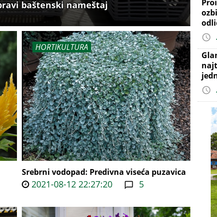
Proi
 pravi baštenski nameštaj
ozb
odl
HORTIKULTURA
Gla
najt
jed
Srebrni vodopad: Predivna viseća puzavica
2021-08-12 22:27:20
5