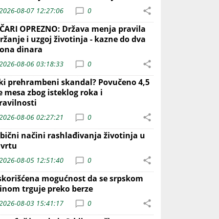
2026-08-07 12:27:06
0
ČARI OPREZNO: Država menja pravila
ržanje i uzgoj životinja - kazne do dva
iona dinara
2026-08-06 03:18:33
0
iki prehrambeni skandal? Povučeno 4,5
e mesa zbog isteklog roka i
ravilnosti
2026-08-06 02:27:21
0
bični načini rashlađivanja životinja u
 vrtu
2026-08-05 12:51:40
0
skorišćena mogućnost da se srpskom
inom trguje preko berze
2026-08-03 15:41:17
0