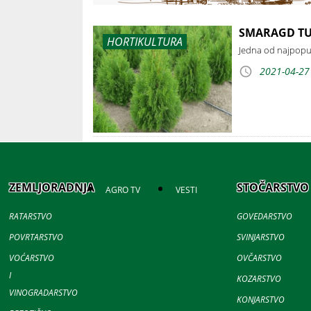
SMARAGD TUJ
HORTIKULTURA
Jedna od najpopula
2021-04-27
ZEMLJORADNJA
STOČARSTVO
AGRO TV
VESTI
RATARSTVO
GOVEDARSTVO
POVRTARSTVO
SVINJARSTVO
VOĆARSTVO
OVČARSTVO
I
KOZARSTVO
VINOGRADARSTVO
KONJARSTVO