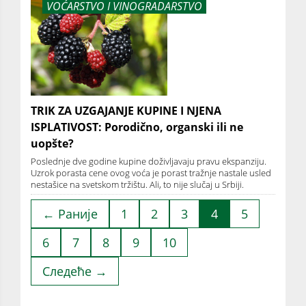
VOĆARSTVO I VINOGRADARSTVO
TRIK ZA UZGAJANJE KUPINE I NJENA
ISPLATIVOST: Porodično, organski ili ne
uopšte?
Poslednje dve godine kupine doživljavaju pravu ekspanziju.
Uzrok porasta cene ovog voća je porast tražnje nastale usled
nestašice na svetskom tržištu. Ali, to nije slučaj u Srbiji.
← Раније
1
2
3
4
5
6
7
8
9
10
Следеће →