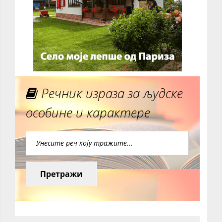
Речник израза за људске
особине и карактере
Претражи