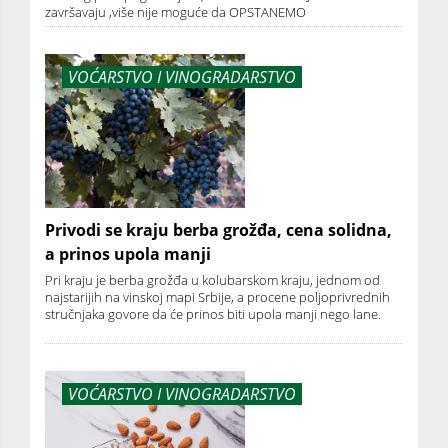
završavaju ,više nije moguće da OPSTANEMO
VOĆARSTVO I VINOGRADARSTVO
Privodi se kraju berba grožđa, cena solidna,
a prinos upola manji
Pri kraju je berba grožđa u kolubarskom kraju, jednom od
najstarijih na vinskoj mapi Srbije, a procene poljoprivrednih
stručnjaka govore da će prinos biti upola manji nego lane.
VOĆARSTVO I VINOGRADARSTVO