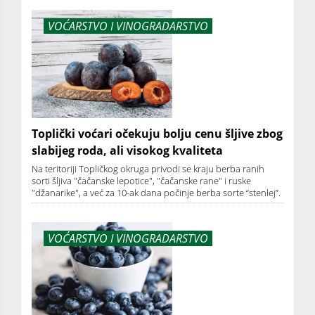
VOĆARSTVO I VINOGRADARSTVO
Toplički voćari očekuju bolju cenu šljive zbog
slabijeg roda, ali visokog kvaliteta
Na teritoriji Topličkog okruga privodi se kraju berba ranih
sorti šljiva "čačanske lepotice", "čačanske rane" i ruske
"džanarike", a već za 10-ak dana počinje berba sorte “stenlej”.
VOĆARSTVO I VINOGRADARSTVO