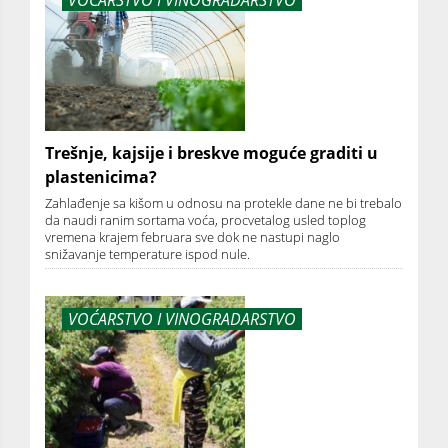
VOĆARSTVO I VINOGRADARSTVO
Trešnje, kajsije i breskve moguće graditi u
plastenicima?
Zahlađenje sa kišom u odnosu na protekle dane ne bi trebalo
da naudi ranim sortama voća, procvetalog usled toplog
vremena krajem februara sve dok ne nastupi naglo
snižavanje temperature ispod nule.
VOĆARSTVO I VINOGRADARSTVO