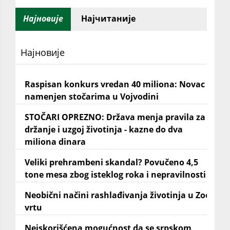
Најновије
Најчитаније
Најновије
Raspisan konkurs vredan 40 miliona: Novac
namenjen stočarima u Vojvodini
STOČARI OPREZNO: Država menja pravila za
držanje i uzgoj životinja - kazne do dva
miliona dinara
Veliki prehrambeni skandal? Povučeno 4,5
tone mesa zbog isteklog roka i nepravilnosti
Neobični načini rashlađivanja životinja u Zoo
vrtu
Neiskorišćena mogućnost da se srpskom