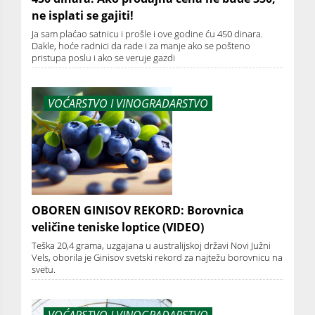
ne isplati se gajiti!
Ja sam plaćao satnicu i prošle i ove godine ću 450 dinara.
Dakle, hoće radnici da rade i za manje ako se pošteno
pristupa poslu i ako se veruje gazdi
VOĆARSTVO I VINOGRADARSTVO
OBOREN GINISOV REKORD: Borovnica
veličine teniske loptice (VIDEO)
Teška 20,4 grama, uzgajana u australijskoj državi Novi Južni
Vels, oborila je Ginisov svetski rekord za najtežu borovnicu na
svetu.