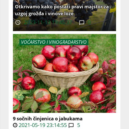
Otkrivamo kako postati pravi majstor za
uzgoj grožđa i vinove loze
2023-11-13 19:45:37
0
VOĆARSTVO I VINOGRADARSTVO
9 sočnih činjenica o jabukama
2021-05-19 23:14:55
5