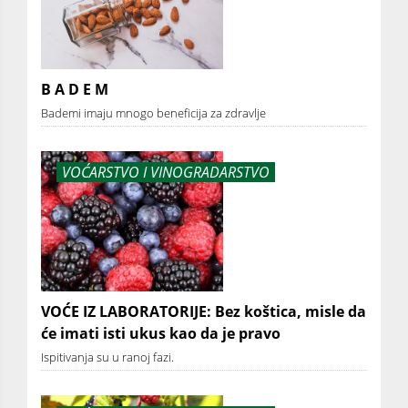
B A D E M
Bademi imaju mnogo beneficija za zdravlje
VOĆARSTVO I VINOGRADARSTVO
VOĆE IZ LABORATORIJE: Bez koštica, misle da
će imati isti ukus kao da je pravo
Ispitivanja su u ranoj fazi.