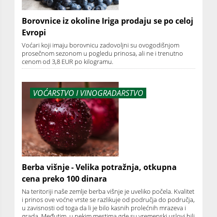
Borovnice iz okoline Iriga prodaju se po celoj
Evropi
Voćari koji imaju borovnicu zadovoljni su ovogodišnjom
prosečnom sezonom u pogledu prinosa, ali ne i trenutno
cenom od 3,8 EUR po kilogramu.
VOĆARSTVO I VINOGRADARSTVO
Berba višnje - Velika potražnja, otkupna
cena preko 100 dinara
Na teritoriji naše zemlje berba višnje je uveliko počela. Kvalitet
i prinos ove voćne vrste se razlikuje od područja do područja,
u zavisnosti od toga da li je bilo kasnih prolećnih mrazeva i
grada. Međutim, u nekim mestima gde su vremenski uslovi bili