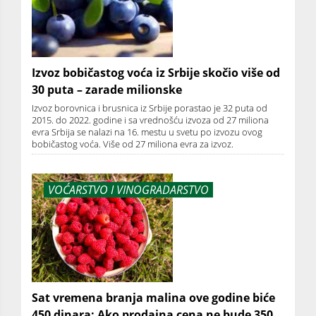
Izvoz bobičastog voća iz Srbije skočio više od
30 puta – zarade milionske
Izvoz borovnica i brusnica iz Srbije porastao je 32 puta od
2015. do 2022. godine i sa vrednošću izvoza od 27 miliona
evra Srbija se nalazi na 16. mestu u svetu po izvozu ovog
bobičastog voća. Više od 27 miliona evra za izvoz.
VOĆARSTVO I VINOGRADARSTVO
Sat vremena branja malina ove godine biće
450 dinara: Ako prodajna cena ne bude 350,