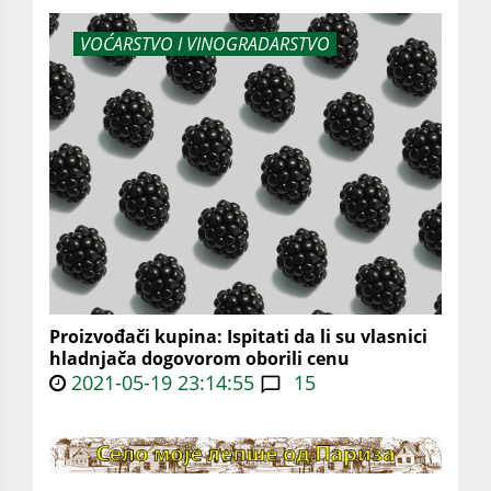
VOĆARSTVO I VINOGRADARSTVO
Proizvođači kupina: Ispitati da li su vlasnici
hladnjača dogovorom oborili cenu
2021-05-19 23:14:55
15