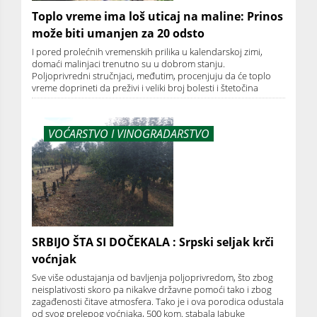
Toplo vreme ima loš uticaj na maline: Prinos
može biti umanjen za 20 odsto
I pored prolećnih vremenskih prilika u kalendarskoj zimi,
domaći malinjaci trenutno su u dobrom stanju.
Poljoprivredni stručnjaci, međutim, procenjuju da će toplo
vreme doprineti da preživi i veliki broj bolesti i štetočina
VOĆARSTVO I VINOGRADARSTVO
SRBIJO ŠTA SI DOČEKALA : Srpski seljak krči
voćnjak
Sve više odustajanja od bavljenja poljoprivredom, što zbog
neisplativosti skoro pa nikakve državne pomoći tako i zbog
zagađenosti čitave atmosfera. Tako je i ova porodica odustala
od svog prelepog voćnjaka, 500 kom. stabala Jabuke