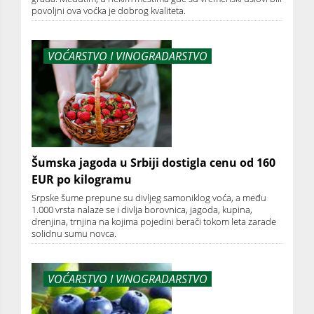
povoljni ova voćka je dobrog kvaliteta.
VOĆARSTVO I VINOGRADARSTVO
Šumska jagoda u Srbiji dostigla cenu od 160
EUR po kilogramu
Srpske šume prepune su divljeg samoniklog voća, a među
1.000 vrsta nalaze se i divlja borovnica, jagoda, kupina,
drenjina, trnjina na kojima pojedini berači tokom leta zarade
solidnu sumu novca.
VOĆARSTVO I VINOGRADARSTVO