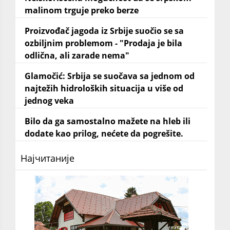
malinom trguje preko berze
Proizvođač jagoda iz Srbije suočio se sa
ozbiljnim problemom - "Prodaja je bila
odlična, ali zarade nema"
Glamočić: Srbija se suočava sa jednom od
najtežih hidroloških situacija u više od
jednog veka
Bilo da ga samostalno mažete na hleb ili
dodate kao prilog, nećete da pogrešite.
Најчитаније