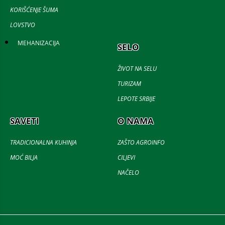
KORIŠĆENJE ŠUMA
LOVSTVO
MEHANIZACIJA
SELO
ŽIVOT NA SELU
TURIZAM
LEPOTE SRBIJE
SAVETI
O NAMA
TRADICIONALNA KUHINJA
ZAŠTO AGROINFO
MOĆ BILJA
CILJEVI
NAČELO