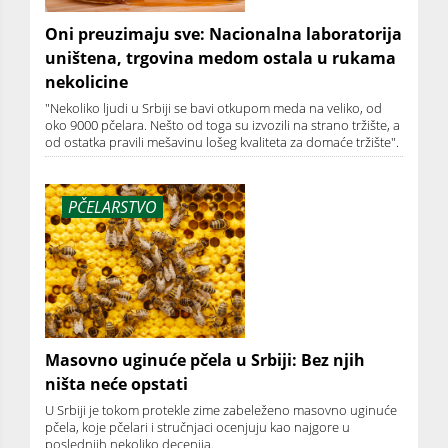
Oni preuzimaju sve: Nacionalna laboratorija
uništena, trgovina medom ostala u rukama
nekolicine
"Nekoliko ljudi u Srbiji se bavi otkupom meda na veliko, od
oko 9000 pčelara. Nešto od toga su izvozili na strano tržište, a
od ostatka pravili mešavinu lošeg kvaliteta za domaće tržište".
PČELARSTVO
Masovno uginuće pčela u Srbiji: Bez njih
ništa neće opstati
U Srbiji je tokom protekle zime zabeleženo masovno uginuće
pčela, koje pčelari i stručnjaci ocenjuju kao najgore u
poslednjih nekoliko decenija.