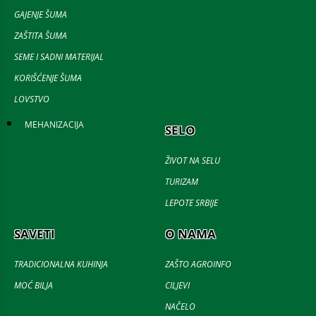
GAJENJE ŠUMA
ZAŠTITA ŠUMA
SEME I SADNI MATERIJAL
KORIŠĆENJE ŠUMA
LOVSTVO
MEHANIZACIJA
SELO
ŽIVOT NA SELU
TURIZAM
LEPOTE SRBIJE
SAVETI
O NAMA
TRADICIONALNA KUHINJA
ZAŠTO AGROINFO
MOĆ BILJA
CILJEVI
NAČELO