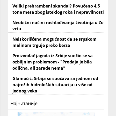
Veliki prehrambeni skandal? Povučeno 4,5
tone mesa zbog isteklog roka i nepravilnosti
Neobični načini rashlađivanja životinja u Zoo
vrtu
Neiskorišćena mogućnost da se srpskom
malinom trguje preko berze
Proizvođač jagoda iz Srbije suočio se sa
ozbiljnim problemom - "Prodaja je bila
odlična, ali zarade nema"
Glamočić: Srbija se suočava sa jednom od
najtežih hidroloških situacija u više od
jednog veka
Најчитаније