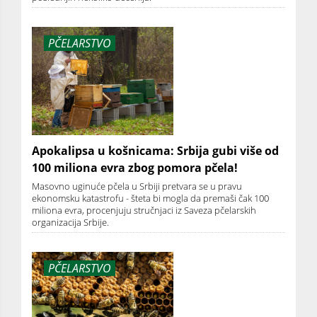
PČELARSTVO
Apokalipsa u košnicama: Srbija gubi više od
100 miliona evra zbog pomora pčela!
Masovno uginuće pčela u Srbiji pretvara se u pravu
ekonomsku katastrofu - šteta bi mogla da premaši čak 100
miliona evra, procenjuju stručnjaci iz Saveza pčelarskih
organizacija Srbije.
PČELARSTVO