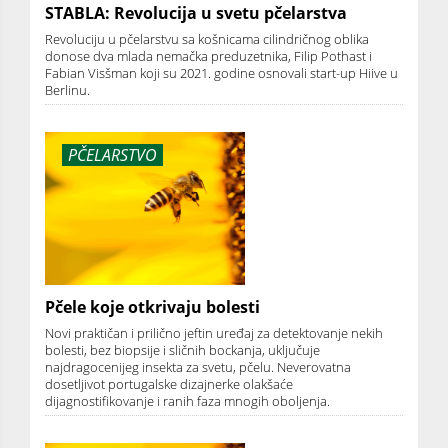
STABLA: Revolucija u svetu pčelarstva
Revoluciju u pčelarstvu sa košnicama cilindričnog oblika
donose dva mlada nemačka preduzetnika, Filip Pothast i
Fabian Visšman koji su 2021. godine osnovali start-up Hiive u
Berlinu.
PČELARSTVO
Pčele koje otkrivaju bolesti
Novi praktičan i prilično jeftin uređaj za detektovanje nekih
bolesti, bez biopsije i sličnih bockanja, uključuje
najdragocenijeg insekta za svetu, pčelu. Neverovatna
dosetljivot portugalske dizajnerke olakšaće
dijagnostifikovanje i ranih faza mnogih oboljenja.