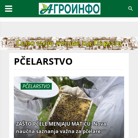
PČELARSTVO
PČELARSTVO
ZAŠTO PČELE MENJAJU MATICU: Nova
naučna saznanja važna za pčelare