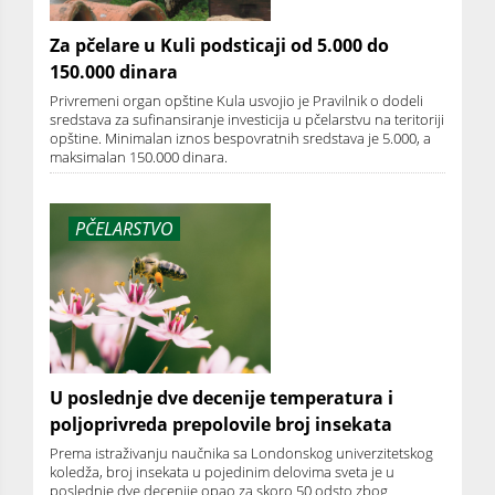
Za pčelare u Kuli podsticaji od 5.000 do
150.000 dinara
Privremeni organ opštine Kula usvojio je Pravilnik o dodeli
sredstava za sufinansiranje investicija u pčelarstvu na teritoriji
opštine. Minimalan iznos bespovratnih sredstava je 5.000, a
maksimalan 150.000 dinara.
PČELARSTVO
U poslednje dve decenije temperatura i
poljoprivreda prepolovile broj insekata
Prema istraživanju naučnika sa Londonskog univerzitetskog
koledža, broj insekata u pojedinim delovima sveta je u
poslednje dve decenije opao za skoro 50 odsto zbog