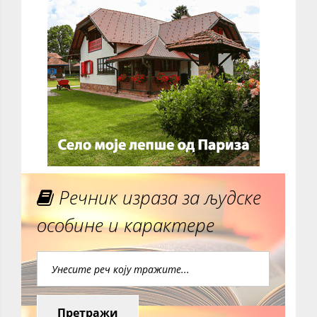
Речник израза за људске
особине и карактере
Претражи