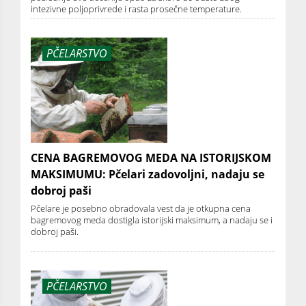
intezivne poljoprivrede i rasta prosečne temperature.
PČELARSTVO
CENA BAGREMOVOG MEDA NA ISTORIJSKOM
MAKSIMUMU: Pčelari zadovoljni, nadaju se
dobroj paši
Pčelare je posebno obradovala vest da je otkupna cena
bagremovog meda dostigla istorijski maksimum, a nadaju se i
dobroj paši.
PČELARSTVO