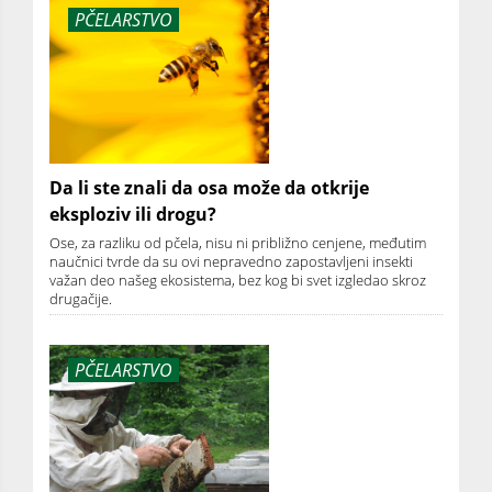
PČELARSTVO
Da li ste znali da osa može da otkrije
eksploziv ili drogu?
Ose, za razliku od pčela, nisu ni približno cenjene, međutim
naučnici tvrde da su ovi nepravedno zapostavljeni insekti
važan deo našeg ekosistema, bez kog bi svet izgledao skroz
drugačije.
PČELARSTVO