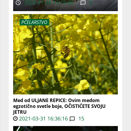
2025-11-28 13:19:28
0
PČELARSTVO
Med od ULJANE REPICE: Ovim medom
egzotično svetle boje, OČISTIĆETE SVOJU
JETRU
2021-03-31 16:36:16
15