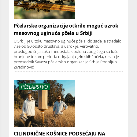
Pčelarske organizacije otkrile moguć uzrok
masovnog uginuća pčela u Srbiji
U Srbiji je u toku masovno uginuće pčela, do sada je stradalo
više od 50 odsto društava, a uzrok je, verovatno,
prošlogodišnja suša i nedostatak polena zbog čega su loše
hranjene tokom perioda odgajanja „zimskih“ pčela, rekao je
predsednik Saveza pčelarskih organizacija Srbije Rodoljub
Živadinović.
PČELARSTVO
CILINDRIČNE KOŠNICE PODSEĆAJU NA