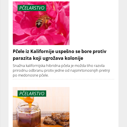
PČELARSTVO
Pčele iz Kalifornije uspešno se bore protiv
parazita koji ugrožava kolonije
Snažna kalifornijska hibridna pčela je možda tiho razvila
prirodnu odbranu protiv jedne od najsmrtonosnijih pretnji
po medonosne pčele.
PČELARSTVO