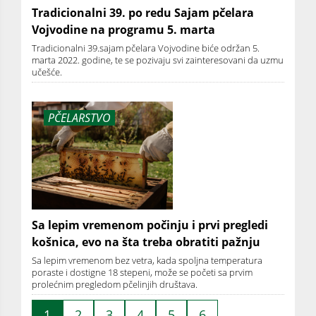
Tradicionalni 39. po redu Sajam pčelara
Vojvodine na programu 5. marta
Tradicionalni 39.sajam pčelara Vojvodine biće održan 5.
marta 2022. godine, te se pozivaju svi zainteresovani da uzmu
učešće.
PČELARSTVO
Sa lepim vremenom počinju i prvi pregledi
košnica, evo na šta treba obratiti pažnju
Sa lepim vremenom bez vetra, kada spoljna temperatura
poraste i dostigne 18 stepeni, može se početi sa prvim
prolećnim pregledom pčelinjih društava.
1
2
3
4
5
6