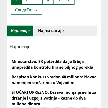
Следеће →
Најновије
Најчитаније
Најновије
Ministarstvo: EK potvrdila da je Srbija
unapredila kontrolu hrane biljnog porekla
Raspisan konkurs vredan 40 miliona: Novac
namenjen stočarima u Vojvodini
STOČARI OPREZNO: Država menja pravila za
držanje i uzgoj životinja - kazne do dva
miliona dinara