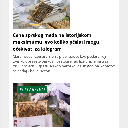
Cena sprskog meda na istorijskom
maksimumu, evo koliko pčelari mogu
očekivati za kilogram
Mart mesec rezervisan je za prve radove kod pčelara koji
uveliko obilaze svoje košnice i pčele radilice pripremaju za
prvu prolećnu ispašu. Nakon nekoliko lošijih godina, konačno
se nadaju boljoj sezoni.
PČELARSTVO