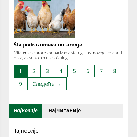
Šta podrazumeva mitarenje
Mitarenje je proces odbacivanja starog i rast novog perja kod
ptica, a evo koja mu je još uloga.
1
2
3
4
5
6
7
8
9
Следеће →
Најновије
Најчитаније
Најновије