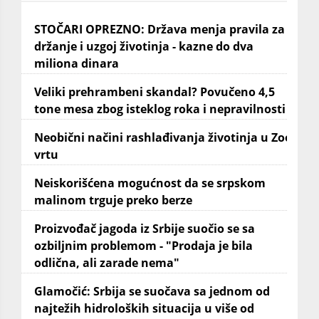
STOČARI OPREZNO: Država menja pravila za
držanje i uzgoj životinja - kazne do dva
miliona dinara
Veliki prehrambeni skandal? Povučeno 4,5
tone mesa zbog isteklog roka i nepravilnosti
Neobični načini rashlađivanja životinja u Zoo
vrtu
Neiskorišćena mogućnost da se srpskom
malinom trguje preko berze
Proizvođač jagoda iz Srbije suočio se sa
ozbiljnim problemom - "Prodaja je bila
odlična, ali zarade nema"
Glamočić: Srbija se suočava sa jednom od
najtežih hidroloških situacija u više od