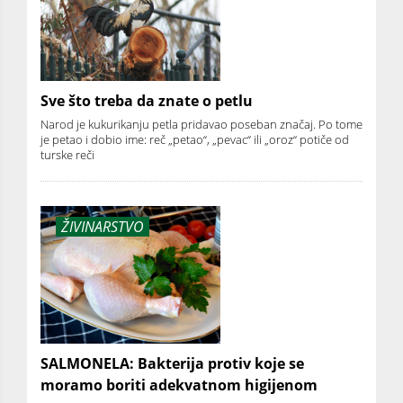
Sve što treba da znate o petlu
Narod je kukurikanju petla pridavao poseban značaj. Po tome
je petao i dobio ime: reč „petao“, „pevac“ ili „oroz“ potiče od
turske reči
ŽIVINARSTVO
SALMONELA: Bakterija protiv koje se
moramo boriti adekvatnom higijenom