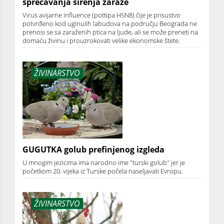
sprečavanja širenja zaraze
Virus avijarne influence (pottipa H5N8) čije je prisustvo
potvrđeno kod uginulih labudova na području Beograda ne
prenosi se sa zaraženih ptica na ljude, ali se može preneti na
domaću živinu i prouzrokovati velike ekonomske štete.
ŽIVINARSTVO
GUGUTKA golub prefinjenog izgleda
U mnogim jezicima ima narodno ime "turski golub" jer je
početkom 20. vijeka iz Turske počela naseljavati Evropu.
ŽIVINARSTVO