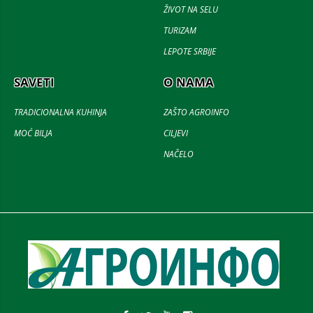
ŽIVOT NA SELU
TURIZAM
LEPOTE SRBIJE
SAVETI
O NAMA
TRADICIONALNA KUHINJA
ZAŠTO AGROINFO
MOĆ BILJA
CILJEVI
NAČELO