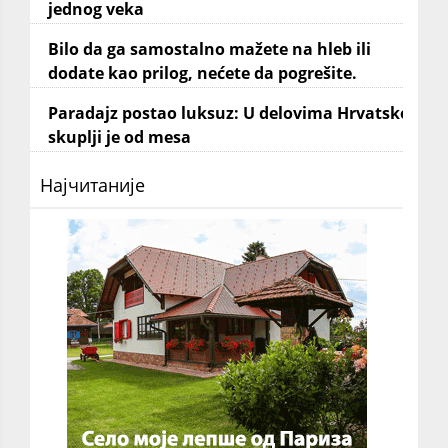
jednog veka
Bilo da ga samostalno mažete na hleb ili
dodate kao prilog, nećete da pogrešite.
Paradajz postao luksuz: U delovima Hrvatske
skuplji je od mesa
Најчитаније