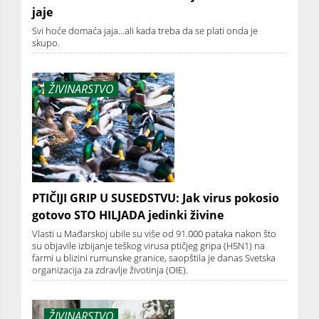
jaje
Svi hoće domaća jaja...ali kada treba da se plati onda je
skupo.
ŽIVINARSTVO
PTIČIJI GRIP U SUSEDSTVU: Jak virus pokosio
gotovo STO HILJADA jedinki živine
Vlasti u Mađarskoj ubile su više od 91.000 pataka nakon što
su objavile izbijanje teškog virusa ptičjeg gripa (H5N1) na
farmi u blizini rumunske granice, saopštila je danas Svetska
organizacija za zdravlje životinja (OIE).
ŽIVINARSTVO