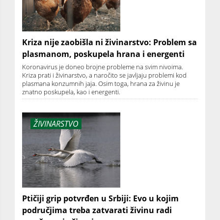
Kriza nije zaobišla ni živinarstvo: Problem sa
plasmanom, poskupela hrana i energenti
Koronavirus je doneo brojne probleme na svim nivoima.
Kriza prati i živinarstvo, a naročito se javljaju problemi kod
plasmana konzumnih jaja. Osim toga, hrana za živinu je
znatno poskupela, kao i energenti.
ŽIVINARSTVO
Ptičiji grip potvrđen u Srbiji: Evo u kojim
područjima treba zatvarati živinu radi