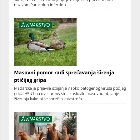
nazivom Paracolon infection.
ŽIVINARSTVO
Masovni pomor radi sprečavanja širenja
ptičijeg gripa
Mađarska je prijavila izbijanje visoko patogenog virusa ptičijeg
gripa H5N1 na dve farme, što je uslovilo masovno ubijanje
životinja kako bi se sprečila katastrofa.
ŽIVINARSTVO