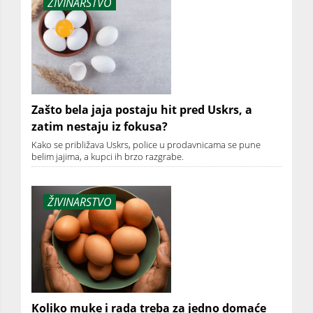
ŽIVINARSTVO
Zašto bela jaja postaju hit pred Uskrs, a
zatim nestaju iz fokusa?
Kako se približava Uskrs, police u prodavnicama se pune
belim jajima, a kupci ih brzo razgrabe.
ŽIVINARSTVO
Koliko muke i rada treba za jedno domaće