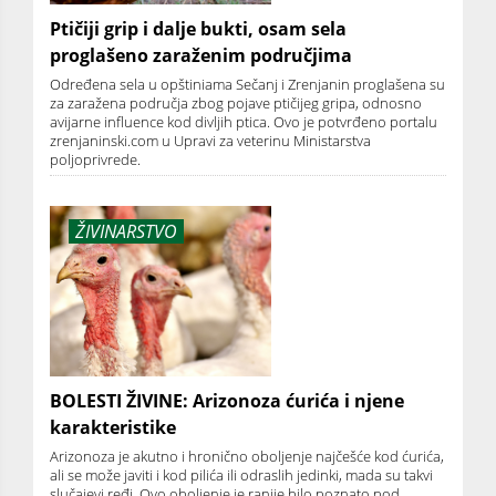
Ptičiji grip i dalje bukti, osam sela
proglašeno zaraženim područjima
Određena sela u opštiniama Sečanj i Zrenjanin proglašena su
za zaražena područja zbog pojave ptičijeg gripa, odnosno
avijarne influence kod divljih ptica. Ovo je potvrđeno portalu
zrenjaninski.com u Upravi za veterinu Ministarstva
poljoprivrede.
ŽIVINARSTVO
BOLESTI ŽIVINE: Arizonoza ćurića i njene
karakteristike
Arizonoza je akutno i hronično oboljenje najčešće kod ćurića,
ali se može javiti i kod pilića ili odraslih jedinki, mada su takvi
slučajevi ređi. Ovo oboljenje je ranije bilo poznato pod