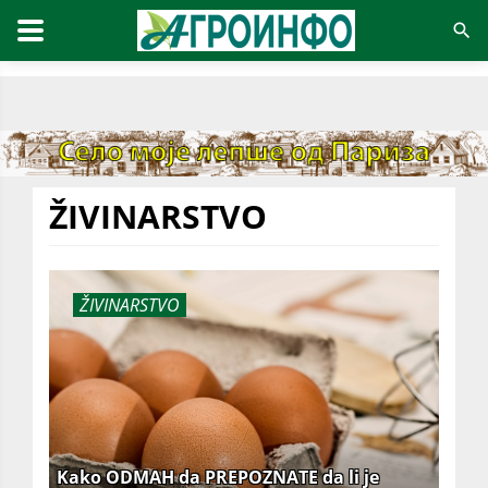
ŽIVINARSTVO
ŽIVINARSTVO
Kako ODMAH da PREPOZNATE da li je