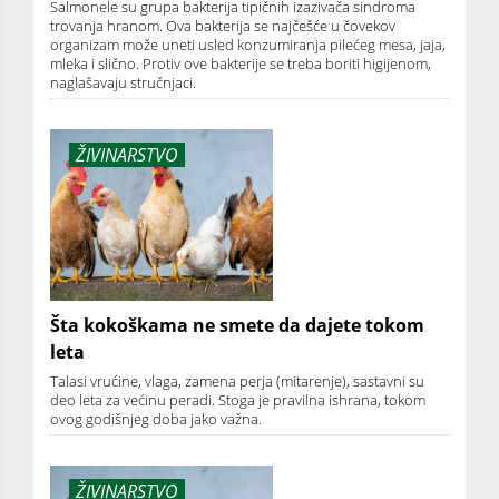
Salmonele su grupa bakterija tipičnih izazivača sindroma
trovanja hranom. Ova bakterija se najčešće u čovekov
organizam može uneti usled konzumiranja pilećeg mesa, jaja,
mleka i slično. Protiv ove bakterije se treba boriti higijenom,
naglašavaju stručnjaci.
ŽIVINARSTVO
Šta kokoškama ne smete da dajete tokom
leta
Talasi vrućine, vlaga, zamena perja (mitarenje), sastavni su
deo leta za većinu peradi. Stoga je pravilna ishrana, tokom
ovog godišnjeg doba jako važna.
ŽIVINARSTVO