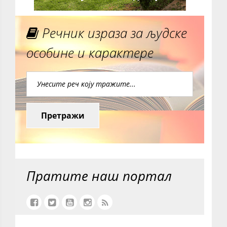
Речник израза за људске
особине и карактере
Претражи
Пратите наш портал