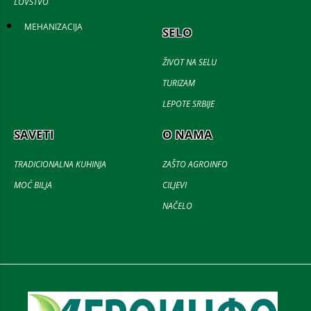
LOVSTVO
MEHANIZACIJA
SELO
ŽIVOT NA SELU
TURIZAM
LEPOTE SRBIJE
SAVETI
O NAMA
TRADICIONALNA KUHINJA
ZAŠTO AGROINFO
MOĆ BILJA
CILJEVI
NAČELO