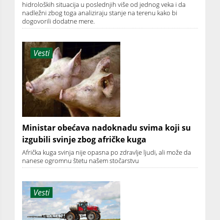
hidroloških situacija u poslednjih više od jednog veka i da
nadležni zbog toga analiziraju stanje na terenu kako bi
dogovorili dodatne mere.
Vesti
Ministar obećava nadoknadu svima koji su
izgubili svinje zbog afričke kuga
Afrička kuga svinja nije opasna po zdravlje ljudi, ali može da
nanese ogromnu štetu našem stočarstvu
Vesti