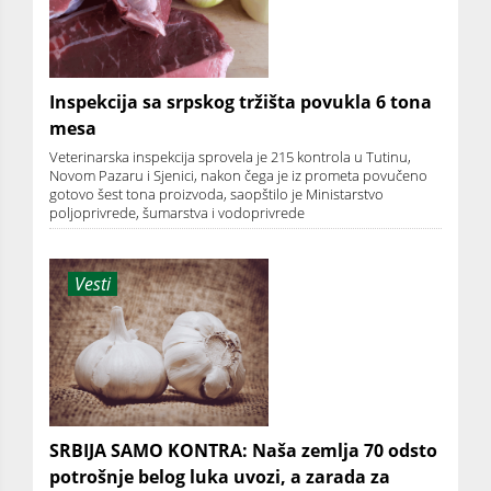
Inspekcija sa srpskog tržišta povukla 6 tona
mesa
Veterinarska inspekcija sprovela je 215 kontrola u Tutinu,
Novom Pazaru i Sjenici, nakon čega je iz prometa povučeno
gotovo šest tona proizvoda, saopštilo je Ministarstvo
poljoprivrede, šumarstva i vodoprivrede
Vesti
SRBIJA SAMO KONTRA: Naša zemlja 70 odsto
potrošnje belog luka uvozi, a zarada za