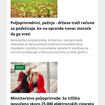
Poljoprivrednici, pažnja - država traži račune
za podsticaje, ko ne opravda novac moraće
da ga vrati
Ministarstvo poljoprivrede, šumarstva i vodoprivrede
obavestilo je danas poljoprivredne proizvođače da je
objavljeno Uputstvo za pravdanje isplaćenih sredstava za
osnovne podsticaje u biljnoj proizvodnji za 2026. godinu.
Vesti
Ministarstvo poljoprivrede: Sa tržišta
povučeno skoro 25.000 elektronskih cigareta