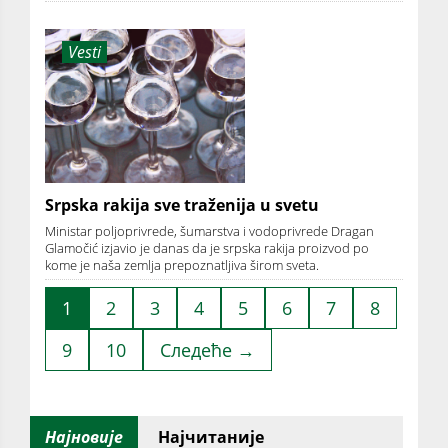
Vesti
Srpska rakija sve traženija u svetu
Ministar poljoprivrede, šumarstva i vodoprivrede Dragan
Glamočić izjavio je danas da je srpska rakija proizvod po
kome je naša zemlja prepoznatljiva širom sveta.
1
2
3
4
5
6
7
8
9
10
Следеће →
Најновије
Најчитаније