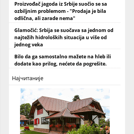
Proizvođač jagoda iz Srbije suočio se sa
ozbiljnim problemom - "Prodaja je bila
odlična, ali zarade nema"
Glamočić: Srbija se suočava sa jednom od
najtežih hidroloških situacija u više od
jednog veka
Bilo da ga samostalno mažete na hleb ili
dodate kao prilog, nećete da pogrešite.
Најчитаније