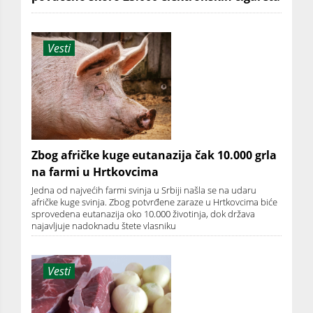
Vesti
Zbog afričke kuge eutanazija čak 10.000 grla
na farmi u Hrtkovcima
Jedna od najvećih farmi svinja u Srbiji našla se na udaru
afričke kuge svinja. Zbog potvrđene zaraze u Hrtkovcima biće
sprovedena eutanazija oko 10.000 životinja, dok država
najavljuje nadoknadu štete vlasniku
Vesti