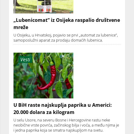
„Lubenicomat” iz Osijeka raspalio društvene
mreže
U Osijeku, u Hrvatskoj, pojavio se prvi „automat za lubenice”,
samoposlužni aparat za prodaju domaćih lubenica.
Vesti
U BiH raste najskuplja paprika u Americi:
20.000 dolara za kilogram
U selu Usore, na severu Bosne i Hercegovine rastu neke
neobične vrste povrća, začinskog bilja i voća, a među njima je
i jedna paprika koja se smatra najskupljom na svetu.