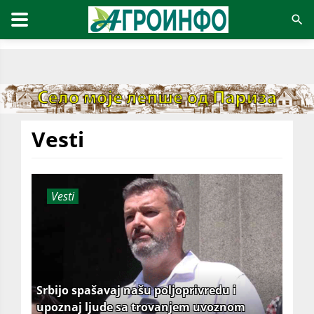
Vesti
Vesti
Srbijo spašavaj našu poljoprivredu i
upoznaj ljude sa trovanjem uvoznom