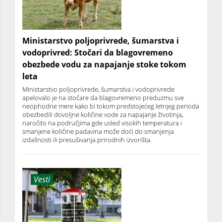
Ministarstvo poljoprivrede, šumarstva i
vodoprivred: Stočari da blagovremeno
obezbede vodu za napajanje stoke tokom
leta
Ministarstvo poljoprivrede, šumarstva i vodoprivrede
apelovalo je na stočare da blagovremeno preduzmu sve
neophodne mere kako bi tokom predstojećeg letnjeg perioda
obezbedili dovoljne količine vode za napajanje životinja,
naročito na područjima gde usled visokih temperatura i
smanjene količine padavina može doći do smanjenja
izdašnosti ili presušivanja prirodnih izvorišta.
Vesti