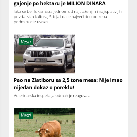
gajenje po hektaru je MILION DINARA
Iako se beli luk smatra jednom od najtraženijih i najisplativijih
povrtarskih kultura, Srbija i dalje najveći deo potreba
podmiruje iz uvoza.
Vesti
Pao na Zlatiboru sa 2,5 tone mesa: Nije imao
nijedan dokaz o poreklu!
Veterinarska inspekcija odmah je reagovala
Vesti