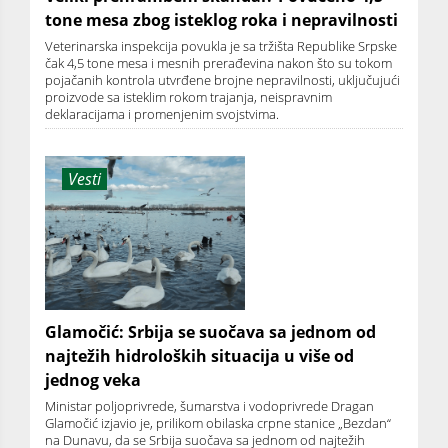
tone mesa zbog isteklog roka i nepravilnosti
Veterinarska inspekcija povukla je sa tržišta Republike Srpske
čak 4,5 tone mesa i mesnih prerađevina nakon što su tokom
pojačanih kontrola utvrđene brojne nepravilnosti, uključujući
proizvode sa isteklim rokom trajanja, neispravnim
deklaracijama i promenjenim svojstvima.
Vesti
Glamočić: Srbija se suočava sa jednom od
najtežih hidroloških situacija u više od
jednog veka
Ministar poljoprivrede, šumarstva i vodoprivrede Dragan
Glamočić izjavio je, prilikom obilaska crpne stanice „Bezdan“
na Dunavu, da se Srbija suočava sa jednom od najtežih