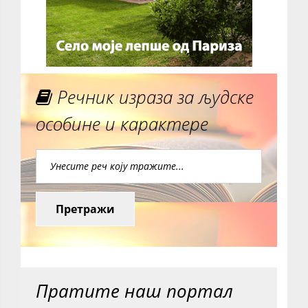
Речник израза за људске
особине и карактере
Претражи
Пратите наш портал