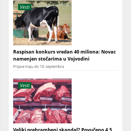
Vesti
Raspisan konkurs vredan 40 miliona: Novac
namenjen stočarima u Vojvodini
Prijave traju do 10. septembra
Vesti
Veliki prehrambeni skandal? Povučeno 4,5