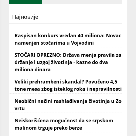
Најновије
Raspisan konkurs vredan 40 miliona: Novac
namenjen stočarima u Vojvodini
STOČARI OPREZNO: Država menja pravila za
držanje i uzgoj životinja - kazne do dva
miliona dinara
Veliki prehrambeni skandal? Povučeno 4,5
tone mesa zbog isteklog roka i nepravilnosti
Neobični načini rashlađivanja životinja u Zoo
vrtu
Neiskorišćena mogućnost da se srpskom
malinom trguje preko berze