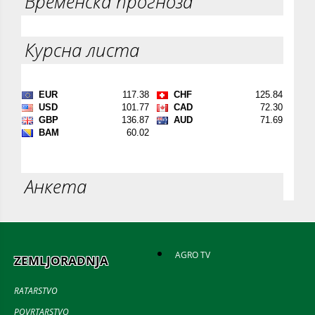
Временска прогноза
Курсна листа
Анкета
AGRO TV
ZEMLJORADNJA
RATARSTVO
POVRTARSTVO