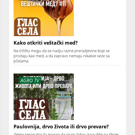
Kako otkriti veštački med?
Na tržištu mogu da se nadju razne preradjevine koje se
prodaju kao med, a da zapravo nemaju nikakve veze sa
pčelama.
AGRO TV
Paulovnija, drvo života ili drvo prevare?
Zeleni respirator bi mogao da spasi Srbiju koja diše na škrge