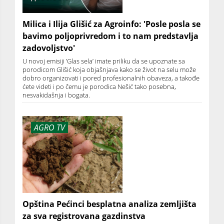
Milica i Ilija Glišić za Agroinfo: 'Posle posla se
bavimo poljoprivredom i to nam predstavlja
zadovoljstvo'
U novoj emisiji ’Glas sela’ imate priliku da se upoznate sa
porodicom Glišić koja objašnjava kako se život na selu može
dobro organizovati i pored profesionalnih obaveza, a takođe
ćete videti i po čemu je porodica Nešić tako posebna,
nesvakidašnja i bogata.
AGRO TV
Opština Pećinci besplatna analiza zemljišta
za sva registrovana gazdinstva