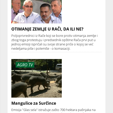
OTIMANJE ZEMLJE U RAČI, DA ILI NE?
Poljoprivrednici iz Rače koji se bore protiv otimanja zemlje i
zbog toga protestuju i predsednik opštine Rača prvi put u
jednoj emisiji ispričali su svoje strane priče o kojoj se već
nedeljama piše i polemiše - o komasaciji.
AGRO TV
Mangulice za Surčince
Emisija "Glas sela" istražuje zašto 700 hektara pašnjaka na