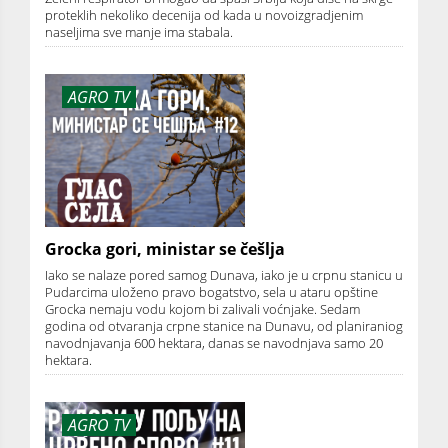
proteklih nekoliko decenija od kada u novoizgradjenim
naseljima sve manje ima stabala.
AGRO TV
Grocka gori, ministar se češlja
Iako se nalaze pored samog Dunava, iako je u crpnu stanicu u
Pudarcima uloženo pravo bogatstvo, sela u ataru opštine
Grocka nemaju vodu kojom bi zalivali voćnjake. Sedam
godina od otvaranja crpne stanice na Dunavu, od planiraniog
navodnjavanja 600 hektara, danas se navodnjava samo 20
hektara.
AGRO TV