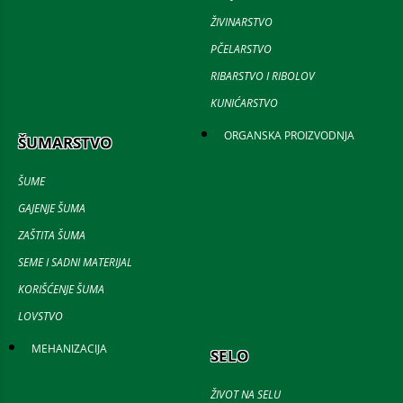
ŽIVINARSTVO
PČELARSTVO
RIBARSTVO I RIBOLOV
KUNIĆARSTVO
ORGANSKA PROIZVODNJA
ŠUMARSTVO
ŠUME
GAJENJE ŠUMA
ZAŠTITA ŠUMA
SEME I SADNI MATERIJAL
KORIŠĆENJE ŠUMA
LOVSTVO
MEHANIZACIJA
SELO
ŽIVOT NA SELU