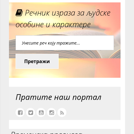
Речник израза за људске
особине и карактере
Претражи
Пратите наш портал