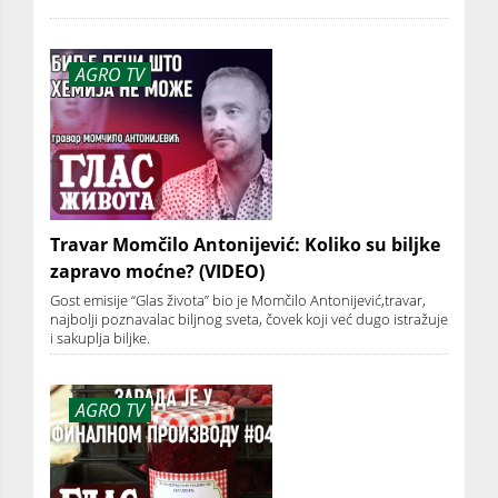
AGRO TV
Travar Momčilo Antonijević: Koliko su biljke
zapravo moćne? (VIDEO)
Gost emisije “Glas života” bio je Momčilo Antonijević,travar,
najbolji poznavalac biljnog sveta, čovek koji već dugo istražuje
i sakuplja biljke.
AGRO TV