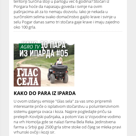
teritoriji Surčina stoji u parlogu već 6 godina? Stočari iz
Porgara hoće da napasaju goveda i svinje na ovim
pašnjacima ali za to nemaju dozvolu. Iako je nekada u
surčinskim selima svako domaćinstvo gajilo krave i svinje u
selu Pogar danas samo tri stočara gaje krave i imaju zajedno
oko 100 grla.
AGRO TV
KAKO DO PARA IZ IPARDA
U ovom izdanju emisije "Glas sela" za vas smo pripremili
interesante priče o isplativom stočarstvu u poluintenzivnom
sistemu gajenja ovaca i koza. Najpre pogledajte priču sa
prelepih Koviljski pašnjaka, a potom Vas iz Vojvodine vodimo
na vrh Homolja gde se nalazi farma Bela Reka. Jedinstvena
farma u Srbiji gaji 2500 grla sitne stoke od čijeg se mleka pravi
vrhunski ovčiji i kozji sir.