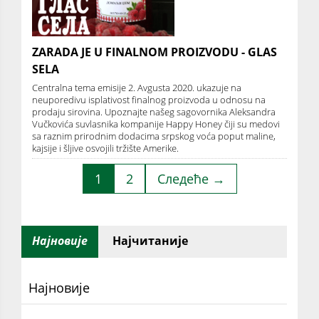
ZARADA JE U FINALNOM PROIZVODU - GLAS
SELA
Centralna tema emisije 2. Avgusta 2020. ukazuje na
neuporedivu isplativost finalnog proizvoda u odnosu na
prodaju sirovina. Upoznajte našeg sagovornika Aleksandra
Vučkovića suvlasnika kompanije Happy Honey čiji su medovi
sa raznim prirodnim dodacima srpskog voća poput maline,
kajsije i šljive osvojili tržište Amerike.
1
2
Следеће →
Најновије
Најчитаније
Најновије