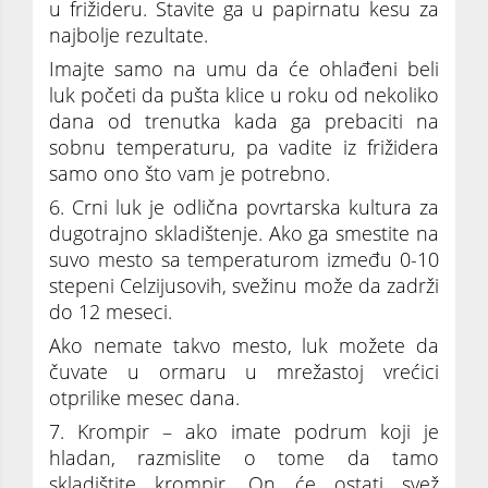
u frižideru. Stavite ga u papirnatu kesu za
najbolje rezultate.
Imajte samo na umu da će ohlađeni beli
luk početi da pušta klice u roku od nekoliko
dana od trenutka kada ga prebaciti na
sobnu temperaturu, pa vadite iz frižidera
samo ono što vam je potrebno.
6. Crni luk je odlična povrtarska kultura za
dugotrajno skladištenje. Ako ga smestite na
suvo mesto sa temperaturom između 0-10
stepeni Celzijusovih, svežinu može da zadrži
do 12 meseci.
Ako nemate takvo mesto, luk možete da
čuvate u ormaru u mrežastoj vrećici
otprilike mesec dana.
7. Krompir – ako imate podrum koji je
hladan, razmislite o tome da tamo
skladištite krompir. On će ostati svež