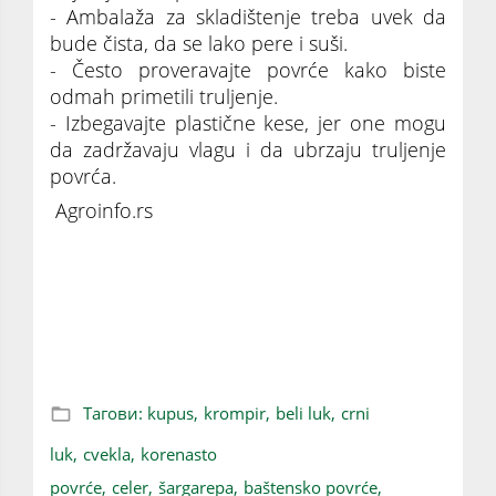
- Ambalaža za skladištenje treba uvek da
bude čista, da se lako pere i suši.
- Često proveravajte povrće kako biste
odmah primetili truljenje.
- Izbegavajte plastične kese, jer one mogu
da zadržavaju vlagu i da ubrzaju truljenje
povrća.
Agroinfo.rs
Pametna bašta: Ovo POVRĆE nakon berbe
može da ostane SVEŽE MESECIMA
Тагови:
kupus,
krompir,
beli luk,
crni
luk,
cvekla,
korenasto
povrće,
celer,
šargarepa,
baštensko povrće,