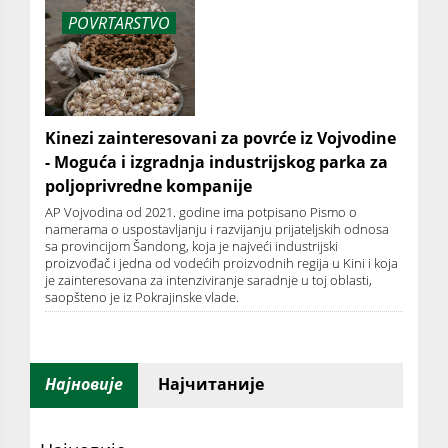
POVRTARSTVO
Kinezi zainteresovani za povrće iz Vojvodine
- Moguća i izgradnja industrijskog parka za
poljoprivredne kompanije
AP Vojvodina od 2021. godine ima potpisano Pismo o
namerama o uspostavljanju i razvijanju prijateljskih odnosa
sa provincijom Šandong, koja je najveći industrijski
proizvođač i jedna od vodećih proizvodnih regija u Kini i koja
je zainteresovana za intenziviranje saradnje u toj oblasti,
saopštеno jе iz Pokrajinskе vladе.
Најновије
Најчитаније