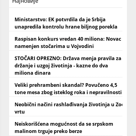
Најновије
Ministarstvo: EK potvrdila da je Srbija
unapredila kontrolu hrane biljnog porekla
Raspisan konkurs vredan 40 miliona: Novac
namenjen stočarima u Vojvodini
STOČARI OPREZNO: Država menja pravila za
držanje i uzgoj životinja - kazne do dva
miliona dinara
Veliki prehrambeni skandal? Povučeno 4,5
tone mesa zbog isteklog roka i nepravilnosti
Neobični načini rashlađivanja životinja u Zoo
vrtu
Neiskorišćena mogućnost da se srpskom
malinom trguje preko berze