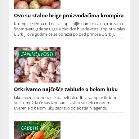
Ovo su stalne brige proizvođačima krompira
Krompir je jedna od najzastupljenijih namirnica na trpezama
širom sveta, gde se uzgaja oko dve hiljade vrsta. Toplotni talas
u Srbiji ove godine će se odraziti po pad prinosa u Srbiji.
ZANIMLJIVOSTI
Otkrivamo najčešće zablude o belom luku
Iako možda ne verujete da beli luk odbija vampire ili donosi
sreću, možda će vas iznenaditi koliko su neka moderna
uverenja o belom luku zapravo odjek starih legendi.
САВЕТИ