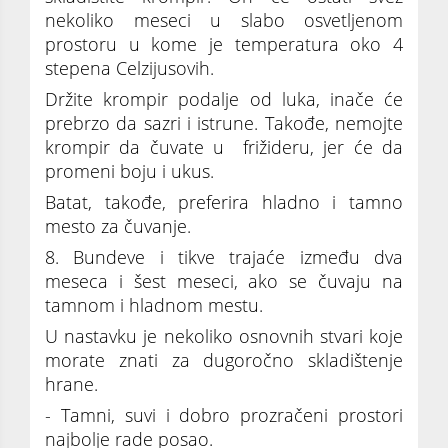
nekoliko meseci u slabo osvetljenom
prostoru u kome je temperatura oko 4
stepena Celzijusovih.
Držite krompir podalje od luka, inače će
prebrzo da sazri i istrune. Takođe, nemojte
krompir da čuvate u frižideru, jer će da
promeni boju i ukus.
Batat, takođe, preferira hladno i tamno
mesto za čuvanje.
8. Bundeve i tikve trajaće između dva
meseca i šest meseci, ako se čuvaju na
tamnom i hladnom mestu.
U nastavku je nekoliko osnovnih stvari koje
morate znati za dugoročno skladištenje
hrane.
- Tamni, suvi i dobro prozračeni prostori
najbolje rade posao.