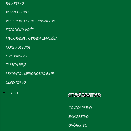
RATARSTVO
POVRTARSTVO
VOĆARSTVO I VINOGRADARSTVO
EGZOTIČNO VOĆE
MELIORACIJE I OBRADA ZEMLJIŠTA
HORTIKULTURA
LIVADARSTVO
ZAŠTITA BILJA
LEKOVITO I MEDONOSNO BILJE
GLJIVARSTVO
VESTI
STOČARSTVO
GOVEDARSTVO
SVINJARSTVO
OVČARSTVO