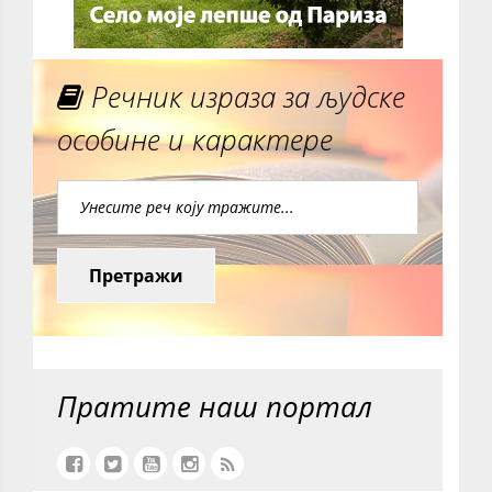
Речник израза за људске
особине и карактере
Претражи
Пратите наш портал