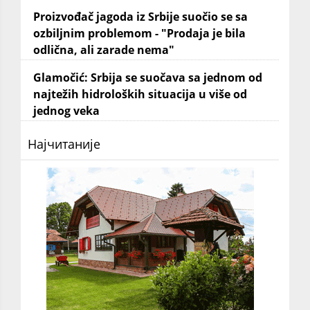
Proizvođač jagoda iz Srbije suočio se sa
ozbiljnim problemom - "Prodaja je bila
odlična, ali zarade nema"
Glamočić: Srbija se suočava sa jednom od
najtežih hidroloških situacija u više od
jednog veka
Најчитаније