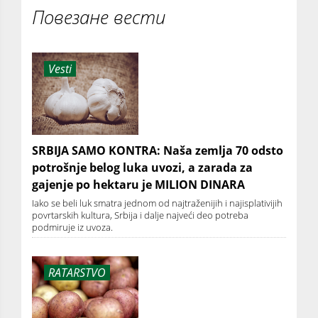
Повезане вести
Vesti
SRBIJA SAMO KONTRA: Naša zemlja 70 odsto
potrošnje belog luka uvozi, a zarada za
gajenje po hektaru je MILION DINARA
Iako se beli luk smatra jednom od najtraženijih i najisplativijih
povrtarskih kultura, Srbija i dalje najveći deo potreba
podmiruje iz uvoza.
RATARSTVO