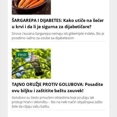
ŠARGAREPA I DIJABETES: Kako utiče na šećer
u krvi i da li je sigurna za dijabetičare?
Sirova i kuvana šargarepa nemaju isti glikemijski indeks, što je
posebno važno za osobe sa dijabetesom
Vesti
TAJNO ORUŽJE PROTIV GOLUBOVA: Posadite
ovu biljku i zaštitite baštu zauvek!
Golubovi su često privučeni oblastima koje pružaju lak
pristup hrani i skloništu – što na neki način objašnjava zašto
žele da ciljaju vašu baštu.