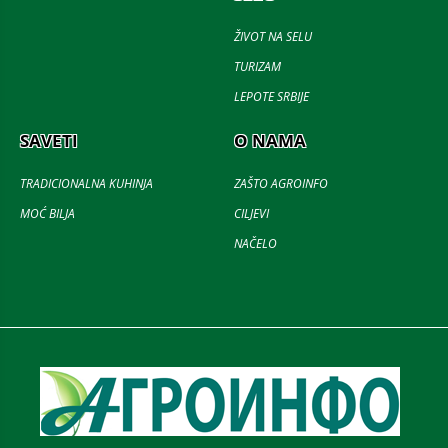
ŽIVOT NA SELU
TURIZAM
LEPOTE SRBIJE
SAVETI
O NAMA
TRADICIONALNA KUHINJA
ZAŠTO AGROINFO
MOĆ BILJA
CILJEVI
NAČELO