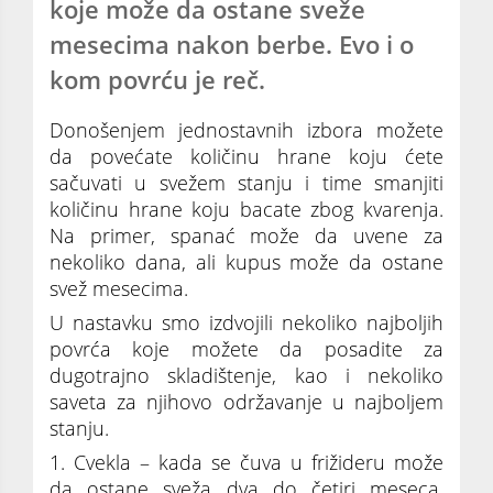
koje može da ostane sveže
mesecima nakon berbe. Evo i o
kom povrću je reč.
Donošenjem jednostavnih izbora možete
da povećate količinu hrane koju ćete
sačuvati u svežem stanju i time smanjiti
količinu hrane koju bacate zbog kvarenja.
Na primer, spanać može da uvene za
nekoliko dana, ali kupus može da ostane
svež mesecima.
U nastavku smo izdvojili nekoliko najboljih
povrća koje možete da posadite za
dugotrajno skladištenje, kao i nekoliko
saveta za njihovo održavanje u najboljem
stanju.
1. Cvekla – kada se čuva u frižideru može
da ostane sveža dva do četiri meseca.