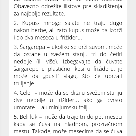
Obavezno odrežite liistove pre skladištenja
za najbolje rezultate.
2. Kupus- mnoge salate ne traju dugo
nakon berbe, ali zato kupus može da izdrži
i do dva meseca u frižideru.
3. Šargarepa – ukoliko se drži suvom, može
da ostane u svežem stanju tri do četiri
nedelje (ili više). Izbegavajte da čuvate
šargarepe u plastičnoj kesi u frižideru, je
može da „pusti“ vlagu, što će ubrzati
truljenje.
4. Celer – može da se drži u svežem stanju
dve nedelje u frižideru, ako ga čvrsto
umotate u aluminijumsku foliju.
5. Beli luk – može da traje tri do pet meseci
kada se čuva na hladnom, prozračnom
mestu. Takođe, može mesecima da se čuva