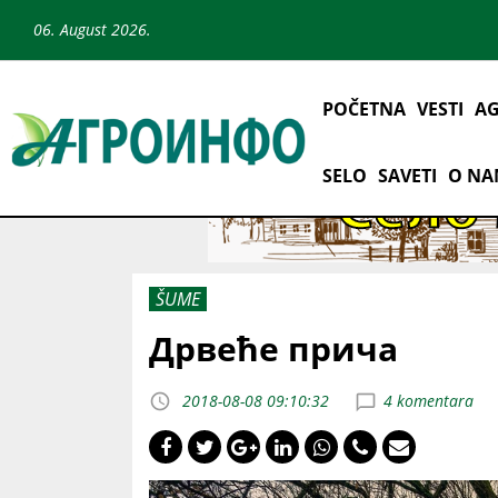
06. August 2026.
POČETNA
VESTI
AG
SELO
SAVETI
O N
ŠUME
Дрвеће прича
2018-08-08 09:10:32
4 komentara