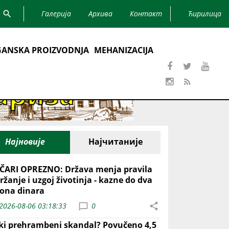
Галерија
Архива
Контакт
Ћирилица
ANSKA PROIZVODNJA
MEHANIZACIJA
Најновије
Најчитаније
ČARI OPREZNO: Država menja pravila
ržanje i uzgoj životinja - kazne do dva
iona dinara
2026-08-06 03:18:33
0
iki prehrambeni skandal? Povučeno 4,5