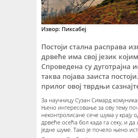
Извор: Пиксабеј
Постоји стална расправа из
дрвеће има свој језик кој
Спроведена су дуготрајна и
таква појава заиста постој
прилог овој тврдњи сазнајте
За научницу Сузан Симард комуника
Њено интересовање за ову тему поче
неконтролисане сече шума у крају о
дрвеће осећа бол када га секу, и да
једне шуме. Тако је почело њено ис