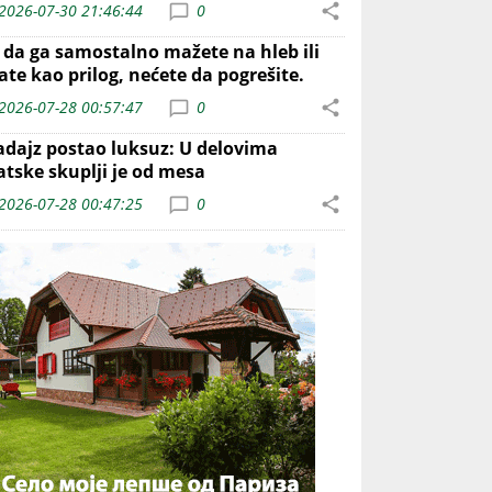
2026-07-30 21:46:44
0
o da ga samostalno mažete na hleb ili
ate kao prilog, nećete da pogrešite.
2026-07-28 00:57:47
0
adajz postao luksuz: U delovima
atske skuplji je od mesa
2026-07-28 00:47:25
0