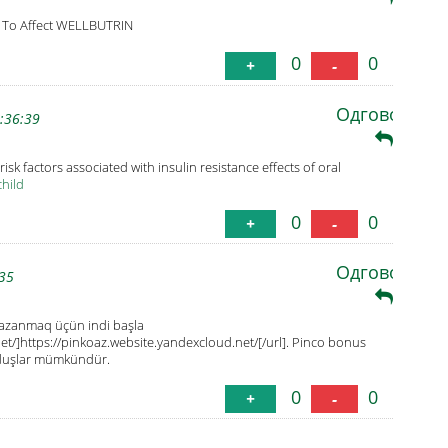
s To Affect WELLBUTRIN
0
0
+
-
Одговори
:36:39
k factors associated with insulin resistance effects of oral
child
0
0
+
-
Одговори
:35
 Qazanmaq üçün indi başla
et/]https://pinkoaz.website.yandexcloud.net/[/url]. Pinco bonus
 uduşlar mümkündür.
0
0
+
-