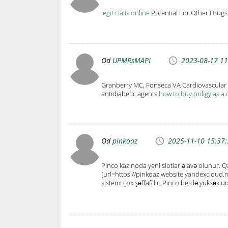
legit cialis online
Potential For Other Drug
Od
UPMRsMAPI
2023-08-17 11
Granberry MC, Fonseca VA Cardiovascular ris
antidiabetic agents
how to buy priligy as a 
Od
pinkoaz
2025-11-10 15:37
Pinco kazinoda yeni slotlar əlavə olunur.
[url=https://pinkoaz.website.yandexcloud.n
sistemi çox şəffafdır. Pinco betdə yüksək