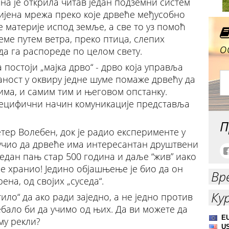
на је открила читав један подземни систем
ијена мрежа преко које дрвеће међусобно
 материје испод земље, а све то уз помоћ
еме путем ветра, преко птица, слепих
о
да га распореде по целом свету.
постоји „мајка дрво“ - дрво која управља
аност у оквиру једне шуме помаже дрвећу да
има, и самим тим и његовом опстанку.
специфични начин комуникације представља
П
тер Волебен, док је радио експерименте у
ључио да дрвеће има интересантан друштвени
један пањ стар 500 година и даље “жив” иако
е хранио! Једино објашњење је био да он
Вр
на, од својих „суседа“.
Ку
тило“ да ако ради заједно, а не једно против
ебало би да учимо од њих. Да ви можете да
му рекли?