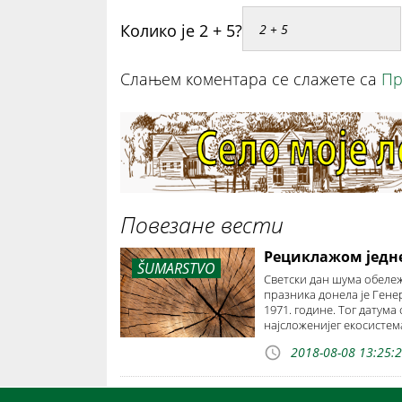
Колико је 2 + 5?
Слањем коментара се слажете са
Пр
Повезане вести
Рециклажом једне 
ŠUMARSTVO
Светски дан шума обележ
празника донела је Ген
1971. године. Тог датума
најсложенијег екосистем
2018-08-08 13:25: