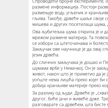
Спроводећи бројне експерименте, о
размене информација. Постоји разв
размењује воду, угљеник и хранљиве
гљива. Такође, дрвеће шаље своје с
мишева и других посетилаца шума, 
Ова љубитељка шума открила је и да 
мрежом размене материја. Та повез
се избори са штеточинама и болест
Закључак ове научнице је да овај 
језик дрвећа.
До сличних закључака је дошао и Пе
шумама врбе у Немачкој. Он је зак
живот, након што је приметио да је 
уопште нема лишћа преко којег би с
добија хранљиве материје преко коре
За разлику од људи. Дрвеће је „схва
другог, биће јачи и живеће дуже. Тр
разговарате са дрвећем, шта бисте 