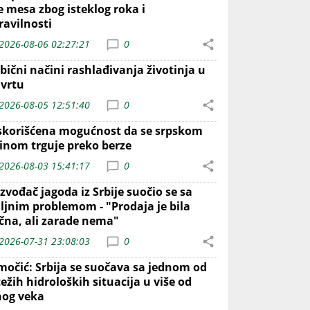
e mesa zbog isteklog roka i
ravilnosti
2026-08-06 02:27:21
0
bični načini rashlađivanja životinja u
 vrtu
2026-08-05 12:51:40
0
skorišćena mogućnost da se srpskom
inom trguje preko berze
2026-08-03 15:41:17
0
zvođač jagoda iz Srbije suočio se sa
iljnim problemom - "Prodaja je bila
ična, ali zarade nema"
2026-07-31 23:08:03
0
močić: Srbija se suočava sa jednom od
ežih hidroloških situacija u više od
nog veka