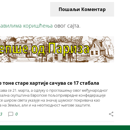
Пошаљи Коментар
авилима коришћења
овог сајта.
тоне старе хартије сачува се 17 стабала
ава се 21. марта, а одлуку о проглашењу овог међународног
ерална скупштина Европске пољопривредне конфедерације
 се широм света указује на значај шумског покривача као
а на Земљи, али и на неопходност његове заштите.
23
0