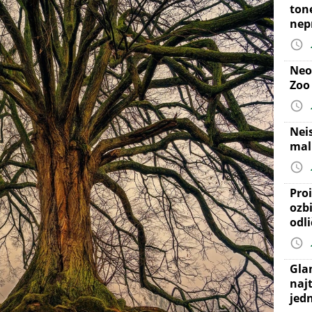
ton
nep
Neo
Zoo
Nei
mal
Proi
ozb
odl
Gla
najt
jed