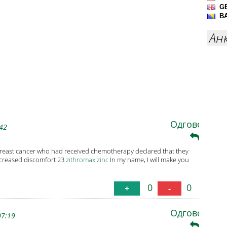
Ан
Одговори
:42
east cancer who had received chemotherapy declared that they
ncreased discomfort 23
zithromax zinc
In my name, I will make you
0
0
+
-
Одговори
07:19