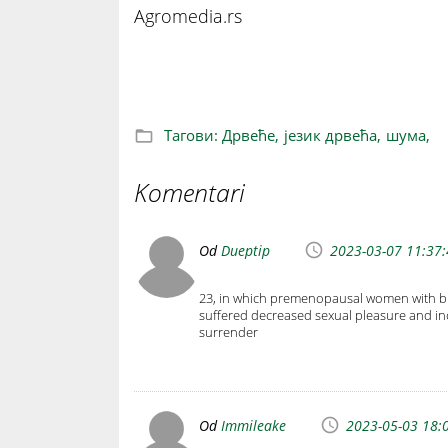
Agromedia.rs
Дрвеће прича
Тагови:
Дрвеће,
језик дрвећа,
шума,
Komentari
Od
Dueptip
2023-03-07 11:37
23, in which premenopausal women with br
suffered decreased sexual pleasure and i
surrender
Od
Immileake
2023-05-03 18: