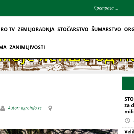
RO TV
ZEMLJORADNJA
STOČARSTVO
ŠUMARSTVO
ORG
AMA
ZANIMLJIVOSTI
STO
za d
Autor: agroinfo.rs
mil
Vel