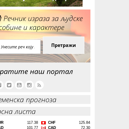
Речник израза за људске
собине и карактере
Претражи
ратите наш портал
еменска прогноза
рсна листа