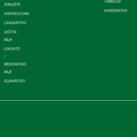
I RIBOLOV
ZEMLJIŠTA
KUNIĆARSTVO
HORTIKULTURA
LIVADARSTVO
ZAŠTITA
BILJA
LEKOVITO
I
MEDONOSNO
BILJE
GLJIVARSTVO