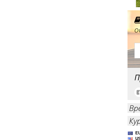
о
П
Вр
Ку