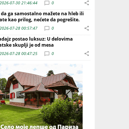
2026-07-30 21:46:44
0
o da ga samostalno mažete na hleb ili
ate kao prilog, nećete da pogrešite.
2026-07-28 00:57:47
0
adajz postao luksuz: U delovima
atske skuplji je od mesa
2026-07-28 00:47:25
0