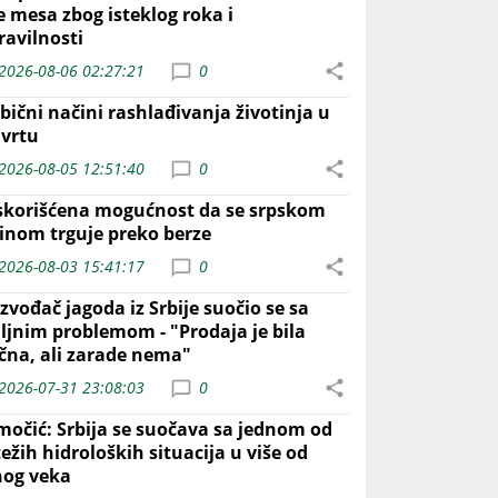
e mesa zbog isteklog roka i
ravilnosti
2026-08-06 02:27:21
0
bični načini rashlađivanja životinja u
 vrtu
2026-08-05 12:51:40
0
skorišćena mogućnost da se srpskom
inom trguje preko berze
2026-08-03 15:41:17
0
zvođač jagoda iz Srbije suočio se sa
iljnim problemom - "Prodaja je bila
ična, ali zarade nema"
2026-07-31 23:08:03
0
močić: Srbija se suočava sa jednom od
ežih hidroloških situacija u više od
nog veka