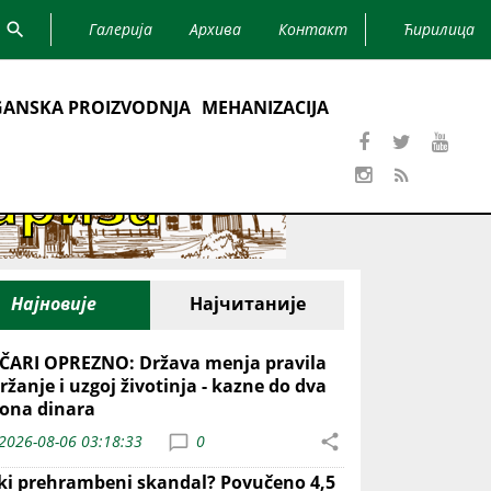
Галерија
Архива
Контакт
Ћирилица
ANSKA PROIZVODNJA
MEHANIZACIJA
Најновије
Најчитаније
ČARI OPREZNO: Država menja pravila
ržanje i uzgoj životinja - kazne do dva
iona dinara
2026-08-06 03:18:33
0
iki prehrambeni skandal? Povučeno 4,5