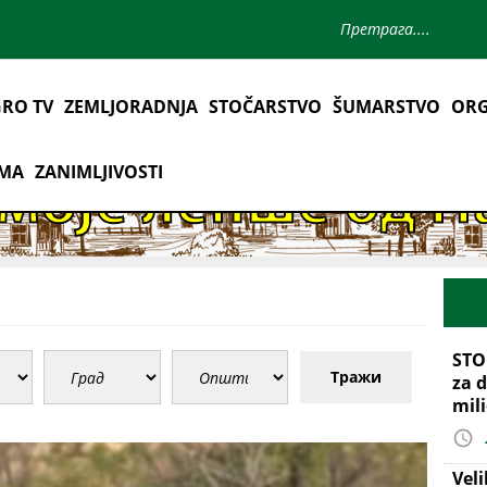
RO TV
ZEMLJORADNJA
STOČARSTVO
ŠUMARSTVO
ORG
AMA
ZANIMLJIVOSTI
STO
Тражи
za d
mil
Vel