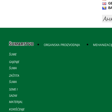
Ан
ŠUMARSTVO
ORGANSKA PROIZVODNJA
MEHANIZACI
ŠUME
GAJENJE
ŠUMA
ZAŠTITA
ŠUMA
SEME I
SADNI
MATERIJAL
KORIŠĆENJE