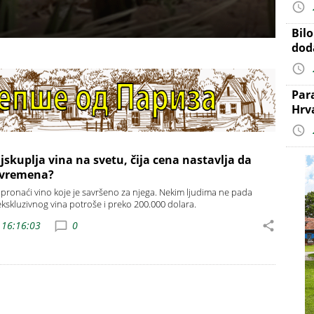
Bil
dod
Par
Hrv
jskuplja vina na svetu, čija cena nastavlja da
 vremena?
pronaći vino koje je savršeno za njega. Nekim ljudima ne pada
ekskluzivnog vina potroše i preko 200.000 dolara.
 16:16:03
0