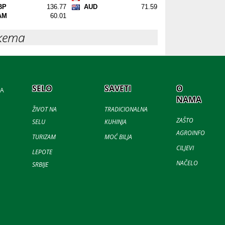
кета
SELO
SAVETI
O
JA
NAMA
ŽIVOT NA
TRADICIONALNA
ZAŠTO
SELU
KUHINJA
AGROINFO
TURIZAM
MOĆ BILJA
CILJEVI
LEPOTE
NAČELO
SRBIJE