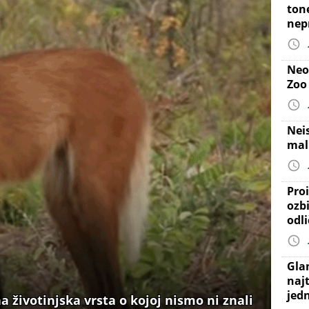
ton
nep
Neo
Zoo
Nei
mal
Proi
ozb
odl
Gla
najt
jed
na životinjska vrsta o kojoj nismo ni znali