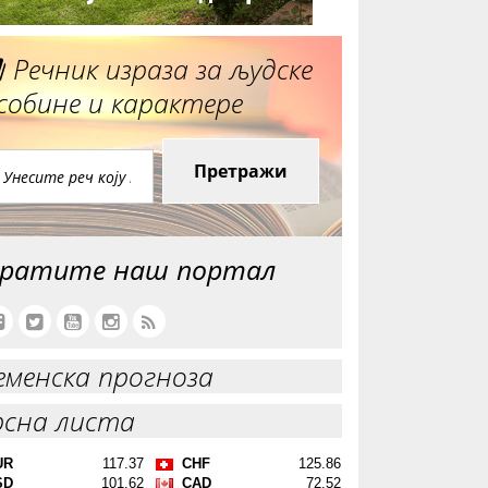
Речник израза за људске
собине и карактере
Претражи
ратите наш портал
еменска прогноза
рсна листа