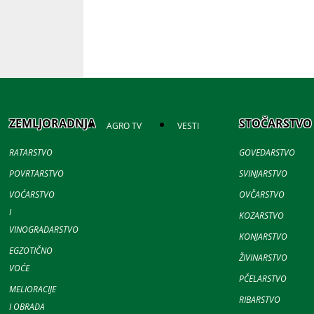
ZEMLJORADNJA
STOČARSTVO
AGRO TV
VESTI
RATARSTVO
GOVEDARSTVO
POVRTARSTVO
SVINJARSTVO
VOĆARSTVO
OVČARSTVO
I
KOZARSTVO
VINOGRADARSTVO
KONJARSTVO
EGZOTIČNO
ŽIVINARSTVO
VOĆE
PČELARSTVO
MELIORACIJE
RIBARSTVO
I OBRADA