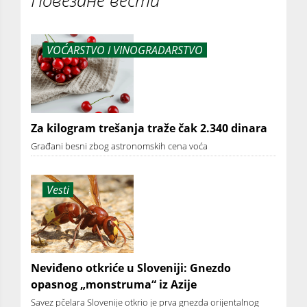
VOĆARSTVO I VINOGRADARSTVO
Za kilogram trešanja traže čak 2.340 dinara
Građani besni zbog astronomskih cena voća
Vesti
Neviđeno otkriće u Sloveniji: Gnezdo
opasnog „monstruma“ iz Azije
Savez pčelara Slovenije otkrio je prva gnezda orijentalnog