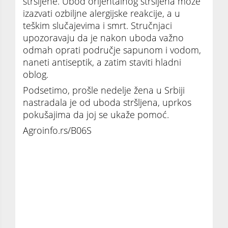
stršljene. Ubod orijentalnog stršljena može
izazvati ozbiljne alergijske reakcije, a u
teškim slučajevima i smrt. Stručnjaci
upozoravaju da je nakon uboda važno
odmah oprati područje sapunom i vodom,
naneti antiseptik, a zatim staviti hladni
oblog.
Podsetimo, prošle nedelje žena u Srbiji
nastradala je od uboda stršljena, uprkos
pokušajima da joj se ukaže pomoć.
Agroinfo.rs/B06S
Insekt SMRTONOSNOG UBODA ponovo se
pojavio u komšiluku nakon više od 50 godina