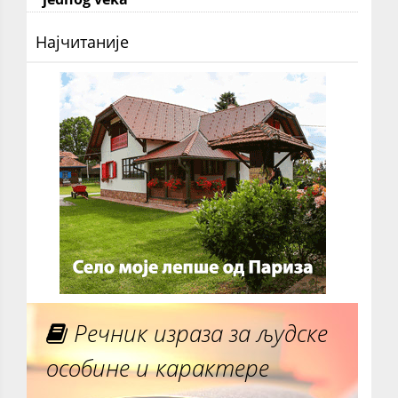
Најчитаније
Речник израза за људске
особине и карактере