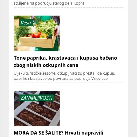
stršljena na području starog dela Kopra.
Vesti
Tone paprika, krastavaca i kupusa bačeno
zbog niskih otkupnih cena
U jeku turističke sezone, otkupljivači su prestali da kupuju
paprike i krastavce od povrtara sa područja Virovitice.
ZANIMLJIVOSTI
MORA DA SE ŠALITE? Hrvati napravili