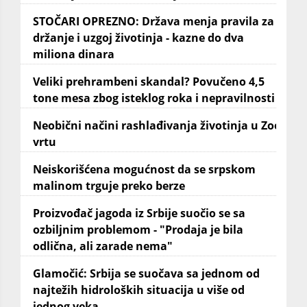
STOČARI OPREZNO: Država menja pravila za
držanje i uzgoj životinja - kazne do dva
miliona dinara
Veliki prehrambeni skandal? Povučeno 4,5
tone mesa zbog isteklog roka i nepravilnosti
Neobični načini rashlađivanja životinja u Zoo
vrtu
Neiskorišćena mogućnost da se srpskom
malinom trguje preko berze
Proizvođač jagoda iz Srbije suočio se sa
ozbiljnim problemom - "Prodaja je bila
odlična, ali zarade nema"
Glamočić: Srbija se suočava sa jednom od
najtežih hidroloških situacija u više od
jednog veka