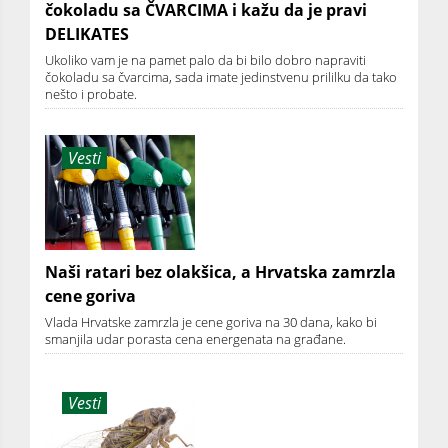
čokoladu sa ČVARCIMA i kažu da je pravi
DELIKATES
Ukoliko vam je na pamet palo da bi bilo dobro napraviti
čokoladu sa čvarcima, sada imate jedinstvenu prililku da tako
nešto i probate.
Vesti
Naši ratari bez olakšica, a Hrvatska zamrzla
cene goriva
Vlada Hrvatske zamrzla je cene goriva na 30 dana, kako bi
smanjila udar porasta cena energenata na građane.
Vesti