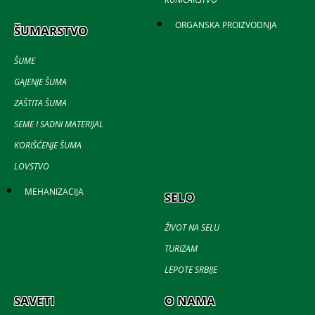
ORGANSKA PROIZVODNJA
ŠUMARSTVO
ŠUME
GAJENJE ŠUMA
ZAŠTITA ŠUMA
SEME I SADNI MATERIJAL
KORIŠĆENJE ŠUMA
LOVSTVO
MEHANIZACIJA
SELO
ŽIVOT NA SELU
TURIZAM
LEPOTE SRBIJE
SAVETI
O NAMA