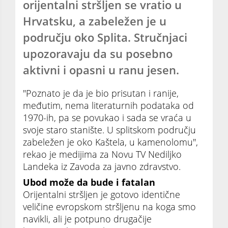
orijentalni stršljen se vratio u
Hrvatsku, a zabeležen je u
području oko Splita. Stručnjaci
upozoravaju da su posebno
aktivni i opasni u ranu jesen.
"Poznato je da je bio prisutan i ranije,
međutim, nema literaturnih podataka od
1970-ih, pa se povukao i sada se vraća u
svoje staro stanište. U splitskom području
zabeležen je oko Kaštela, u kamenolomu",
rekao je medijima za Novu TV Nediljko
Landeka iz Zavoda za javno zdravstvo.
Ubod može da bude i fatalan
Orijentalni stršljen je gotovo identične
veličine evropskom stršljenu na koga smo
navikli, ali je potpuno drugačije