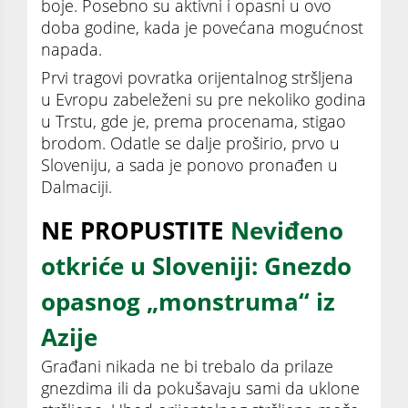
boje. Posebno su aktivni i opasni u ovo
doba godine, kada je povećana mogućnost
napada.
Prvi tragovi povratka orijentalnog stršljena
u Evropu zabeleženi su pre nekoliko godina
u Trstu, gde je, prema procenama, stigao
brodom. Odatle se dalje proširio, prvo u
Sloveniju, a sada je ponovo pronađen u
Dalmaciji.
NE PROPUSTITE
Neviđeno
otkriće u Sloveniji: Gnezdo
opasnog „monstruma“ iz
Azije
Građani nikada ne bi trebalo da prilaze
gnezdima ili da pokušavaju sami da uklone