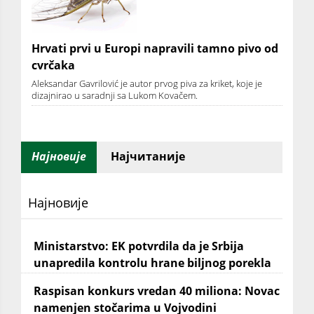
Hrvati prvi u Europi napravili tamno pivo od
cvrčaka
Aleksandar Gavrilović je autor prvog piva za kriket, koje je
dizajnirao u saradnji sa Lukom Kovačem.
Најновије
Најчитаније
Најновије
Ministarstvo: EK potvrdila da je Srbija
unapredila kontrolu hrane biljnog porekla
Raspisan konkurs vredan 40 miliona: Novac
namenjen stočarima u Vojvodini