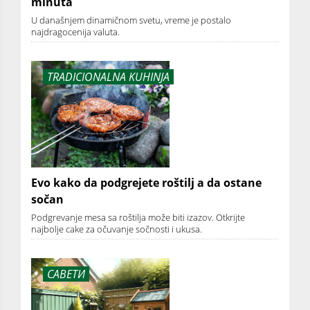
minuta
U današnjem dinamičnom svetu, vreme je postalo
najdragocenija valuta.
TRADICIONALNA KUHINJA
Evo kako da podgrejete roštilj a da ostane
sočan
Podgrevanje mesa sa roštilja može biti izazov. Otkrijte
najbolje cake za očuvanje sočnosti i ukusa.
САВЕТИ