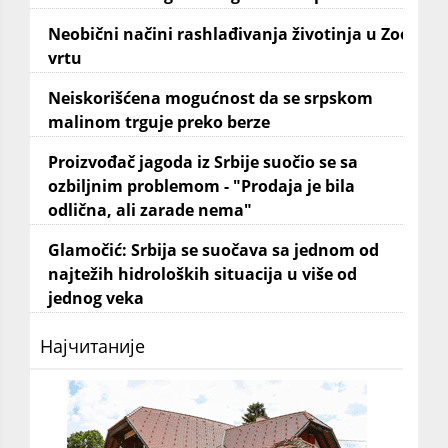
Neobični načini rashlađivanja životinja u Zoo
vrtu
Neiskorišćena mogućnost da se srpskom
malinom trguje preko berze
Proizvođač jagoda iz Srbije suočio se sa
ozbiljnim problemom - "Prodaja je bila
odlična, ali zarade nema"
Glamočić: Srbija se suočava sa jednom od
najtežih hidroloških situacija u više od
jednog veka
Најчитаније