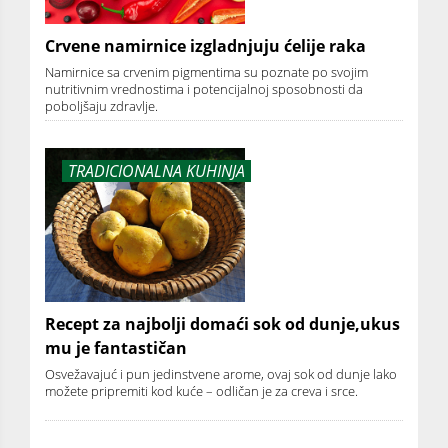
Crvene namirnice izgladnjuju ćelije raka
Namirnice sa crvenim pigmentima su poznate po svojim
nutritivnim vrednostima i potencijalnoj sposobnosti da
poboljšaju zdravlje.
TRADICIONALNA KUHINJA
Recept za najbolji domaći sok od dunje,ukus
mu je fantastičan
Osvežavajuć i pun jedinstvene arome, ovaj sok od dunje lako
možete pripremiti kod kuće – odličan je za creva i srce.