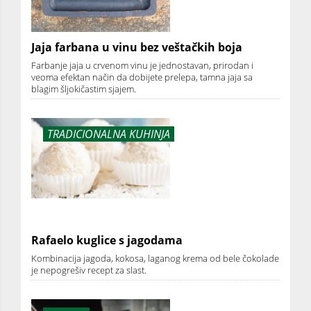
Jaja farbana u vinu bez veštačkih boja
Farbanje jaja u crvenom vinu je jednostavan, prirodan i
veoma efektan način da dobijete prelepa, tamna jaja sa
blagim šljokičastim sjajem.
TRADICIONALNA KUHINJA
Rafaelo kuglice s jagodama
Kombinacija jagoda, kokosa, laganog krema od bele čokolade
je nepogrešiv recept za slast.