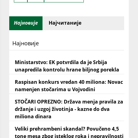
Најновије
Најчитаније
Најновије
Ministarstvo: EK potvrdila da je Srbija
unapredila kontrolu hrane biljnog porekla
Raspisan konkurs vredan 40 miliona: Novac
namenjen stočarima u Vojvodini
STOČARI OPREZNO: Država menja pravila za
držanje i uzgoj životinja - kazne do dva
miliona dinara
Veliki prehrambeni skandal? Povučeno 4,5
tone mesa zbog isteklog roka i nepravilnosti