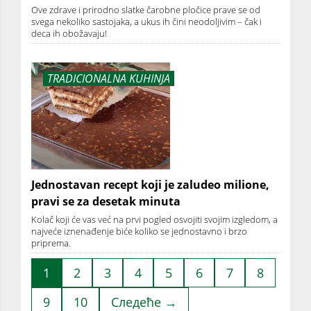
Ove zdrave i prirodno slatke čarobne pločice prave se od
svega nekoliko sastojaka, a ukus ih čini neodoljivim – čak i
deca ih obožavaju!
TRADICIONALNA KUHINJA
Jednostavan recept koji je zaludeo milione,
pravi se za desetak minuta
Kolač koji će vas već na prvi pogled osvojiti svojim izgledom, a
najveće iznenađenje biće koliko se jednostavno i brzo
priprema.
1
2
3
4
5
6
7
8
9
10
Следеће →