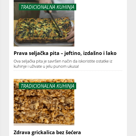
TRADICIONALNA KUHINJA
Prava seljačka pita – jeftino, izdašno i lako
Ova seljačka pita je savršen način da iskoristite ostatke iz
kuhinje i uživate u jelu punom ukusa!
TRADICIONALNA KUHINJA
Zdrava grickalica bez šećera