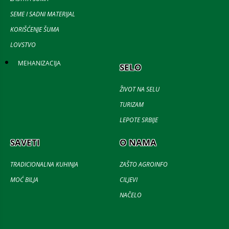
SEME I SADNI MATERIJAL
KORIŠĆENJE ŠUMA
LOVSTVO
MEHANIZACIJA
SELO
ŽIVOT NA SELU
TURIZAM
LEPOTE SRBIJE
SAVETI
O NAMA
TRADICIONALNA KUHINJA
ZAŠTO AGROINFO
MOĆ BILJA
CILJEVI
NAČELO