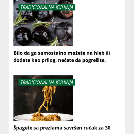
TRADICIONALNA KUHINJA
Bilo da ga samostalno mažete na hleb ili
dodate kao prilog, nećete da pogrešite.
TRADICIONALNA KUHINJA
Špagete sa prezlama savršen ručak za 30