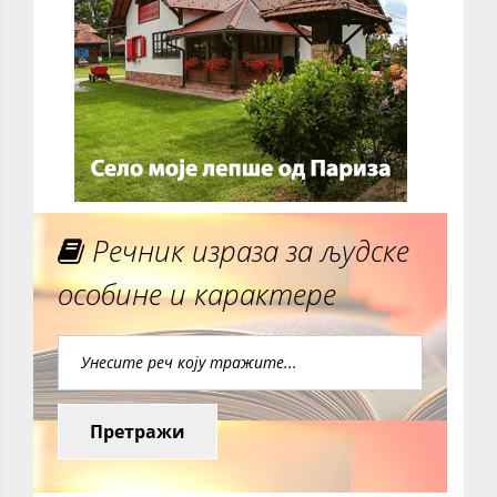
Речник израза за људске
особине и карактере
Претражи