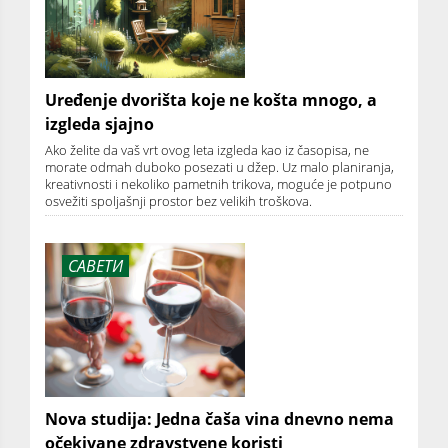
Uređenje dvorišta koje ne košta mnogo, a
izgleda sjajno
Ako želite da vaš vrt ovog leta izgleda kao iz časopisa, ne
morate odmah duboko posezati u džep. Uz malo planiranja,
kreativnosti i nekoliko pametnih trikova, moguće je potpuno
osvežiti spoljašnji prostor bez velikih troškova.
САВЕТИ
Nova studija: Jedna čaša vina dnevno nema
očekivane zdravstvene koristi