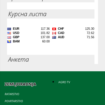
Курсна листа
Анкета
AGRO TV
ZEMLJORADNJA
RATARSTVO
POVRTARSTVO