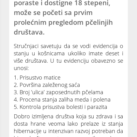
poraste i dostigne 18 stepeni,
može se početi sa prvim
prolećnim pregledom pčelinjih
društava.
Stručnjaci savetuju da se vodi evidencija o
stanju u košnicama ukoliko imate deset i
više društava. U tu evidenciju obavezno se
unosi:
1. Prisustvo matice
2. Površina zaleženog saća
3. Broj ’ulica’ zaposednutih pčelama
4. Procena stanja zaliha meda i polena
5. Kontrola prisustva bolesti i parazita
Dobro izimljena društva koja su zdrava i sa
dosta hrane veoma lako prelaze iz stanja
hibernacije u intenzivan razvoj potreban da