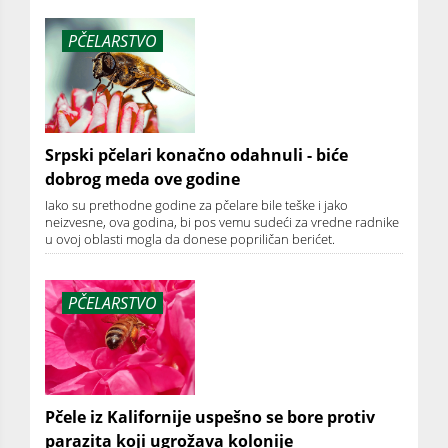
PČELARSTVO
Srpski pčelari konačno odahnuli - biće
dobrog meda ove godine
Iako su prethodne godine za pčelare bile teške i jako
neizvesne, ova godina, bi pos vemu sudeći za vredne radnike
u ovoj oblasti mogla da donese popriličan berićet.
PČELARSTVO
Pčele iz Kalifornije uspešno se bore protiv
parazita koji ugrožava kolonije