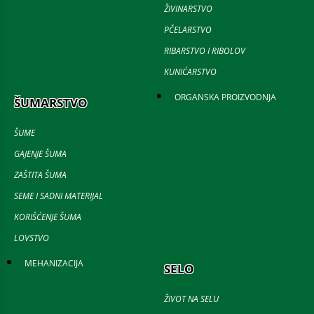
ŽIVINARSTVO
PČELARSTVO
RIBARSTVO I RIBOLOV
KUNIĆARSTVO
ORGANSKA PROIZVODNJA
ŠUMARSTVO
ŠUME
GAJENJE ŠUMA
ZAŠTITA ŠUMA
SEME I SADNI MATERIJAL
KORIŠĆENJE ŠUMA
LOVSTVO
MEHANIZACIJA
SELO
ŽIVOT NA SELU