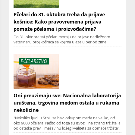
Pčelari do 31. oktobra treba da prijave
košnice: Kako pravovremena prijava
pomaže pčelama i proizvođačima?
Do 31. oktobra svi pčelari moraju da prijave nadležnom
veterinaru broj košnica sa kojima ulaze u period zime.
PČELARSTVO
Oni preuzimaju sve: Nacionalna laboratorija
uništena, trgovina medom ostala u rukama
nekolicine
"Nekoliko ljudi u Srbiji se bavi otkupom meda na veliko, od
oko 9000 pčelara. Nešto od toga su izvozili na strano tržište, a
od ostatka pravili mešavinu lošeg kvaliteta za domaće tržište".