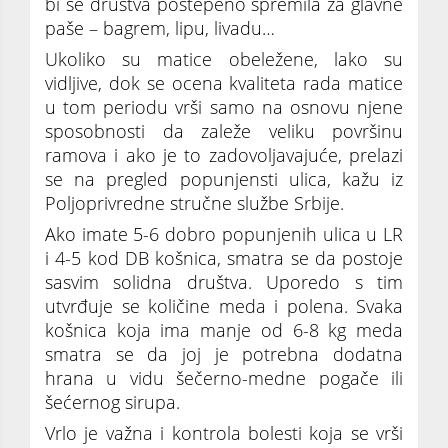
bi se društva postepeno spremila za glavne
paše – bagrem, lipu, livadu…
Ukoliko su matice obeležene, lako su
vidljive, dok se ocena kvaliteta rada matice
u tom periodu vrši samo na osnovu njene
sposobnosti da zaleže veliku površinu
ramova i ako je to zadovoljavajuće, prelazi
se na pregled popunjensti ulica, kažu iz
Poljoprivredne stručne službe Srbije.
Ako imate 5-6 dobro popunjenih ulica u LR
i 4-5 kod DB košnica, smatra se da postoje
sasvim solidna društva. Uporedo s tim
utvrđuje se količine meda i polena. Svaka
košnica koja ima manje od 6-8 kg meda
smatra se da joj je potrebna dodatna
hrana u vidu šečerno-medne pogače ili
šećernog sirupa.
Vrlo je važna i kontrola bolesti koja se vrši