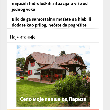
najtežih hidroloških situacija u više od
jednog veka
Bilo da ga samostalno mažete na hleb ili
dodate kao prilog, nećete da pogrešite.
Најчитаније