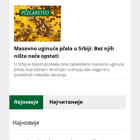
PČELARSTVO
Masovno uginuće pčela u Srbiji: Bez njih
ništa neće opstati
U Srbiji je tokom protekle zime zabeleženo masovno uginuće
pčela, koje pčelari i stručnjaci ocenjuju kao najgore u
poslednjih nekoliko decenija.
Најновије
Најчитаније
Најновије