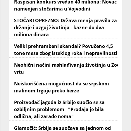
Raspisan konkurs vredan 40 miliona: Novac
namenjen stočarima u Vojvodini
STOČARI OPREZNO: Država menja pravila za
držanje i uzgoj životinja - kazne do dva
miliona dinara
Veliki prehrambeni skandal? Povučeno 4,5
tone mesa zbog isteklog roka i nepravilnosti
Neobični načini rashlađivanja životinja u Zoo
vrtu
Neiskorišćena mogućnost da se srpskom
malinom trguje preko berze
Proizvođač jagoda iz Srbije suočio se sa
ozbiljnim problemom - "Prodaja je bila
odlična, ali zarade nema"
Glamočić: Srbija se suočava sa jednom od