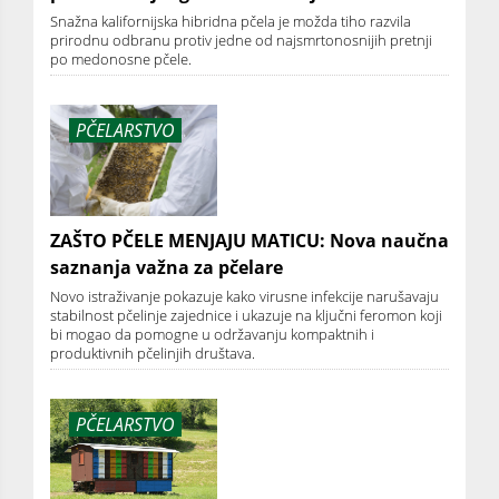
Snažna kalifornijska hibridna pčela je možda tiho razvila
prirodnu odbranu protiv jedne od najsmrtonosnijih pretnji
po medonosne pčele.
PČELARSTVO
ZAŠTO PČELE MENJAJU MATICU: Nova naučna
saznanja važna za pčelare
Novo istraživanje pokazuje kako virusne infekcije narušavaju
stabilnost pčelinje zajednice i ukazuje na ključni feromon koji
bi mogao da pomogne u održavanju kompaktnih i
produktivnih pčelinjih društava.
PČELARSTVO