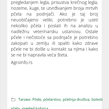
pregledanjem legla, prisustva krečnog legla,
nozeme, kuge, te utvrđivanjem broja mrtvih
pčela na podnjači. Ako je taj broj
neuobičajeno veliki, potrebno je uzeti
nekoliko pčela i poslati ih na analizu u
nadležnu veterinarsku ustanovu. Ostale
pčele i nečistoće sa podnjače je potrebno
zakopati u zemlju ili spaliti kako zdrave
pčele ne bi došle u kontakt sa njima i kako
se ne bi napravila veća šteta.
Agroinfo.rs
Sa lepim vremenom počinju i prvi pregledi
košnica, evo na šta treba obratiti pažnju
Тагови:
Pčele,
pčelarstvo,
pčelinja društva,
bolesti
pčela,
pregled košnica,