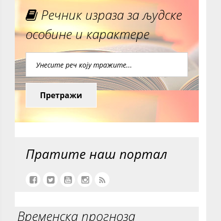
Речник израза за људске
особине и карактере
Претражи
Пратите наш портал
Временска прогноза