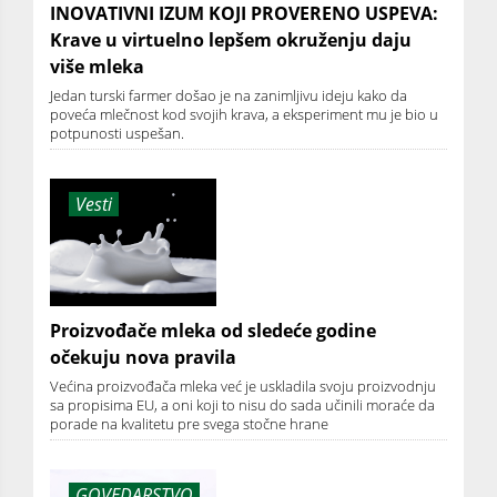
INOVATIVNI IZUM KOJI PROVERENO USPEVA:
Krave u virtuelno lepšem okruženju daju
više mleka
Jedan turski farmer došao je na zanimljivu ideju kako da
poveća mlečnost kod svojih krava, a eksperiment mu je bio u
potpunosti uspešan.
Vesti
Proizvođače mleka od sledeće godine
očekuju nova pravila
Većina proizvođača mleka već je uskladila svoju proizvodnju
sa propisima EU, a oni koji to nisu do sada učinili moraće da
porade na kvalitetu pre svega stočne hrane
GOVEDARSTVO