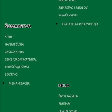
PČELARSTVO
RIBARSTVO I RIBOLOV
KUNIĆARSTVO
ORGANSKA PROIZVODNJA
ŠUMARSTVO
ŠUME
GAJENJE ŠUMA
ZAŠTITA ŠUMA
SEME I SADNI MATERIJAL
KORIŠĆENJE ŠUMA
LOVSTVO
MEHANIZACIJA
SELO
ŽIVOT NA SELU
TURIZAM
LEPOTE SRBIJE