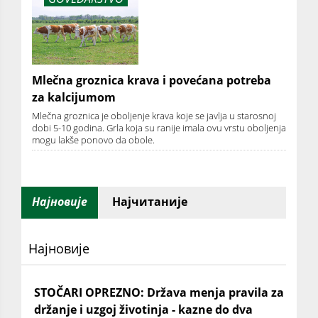
Mlečna groznica krava i povećana potreba
za kalcijumom
Mlečna groznica je oboljenje krava koje se javlja u starosnoj
dobi 5-10 godina. Grla koja su ranije imala ovu vrstu oboljenja
mogu lakše ponovo da obole.
Најновије
Најчитаније
Најновије
STOČARI OPREZNO: Država menja pravila za
držanje i uzgoj životinja - kazne do dva