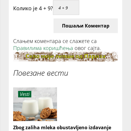
Колико је 4 + 9?
Пошаљи Коментар
Слањем коментара се слажете са
Правилима коришћења
овог сајта.
Повезане вести
Vesti
Zbog zaliha mleka obustavljeno izdavanje