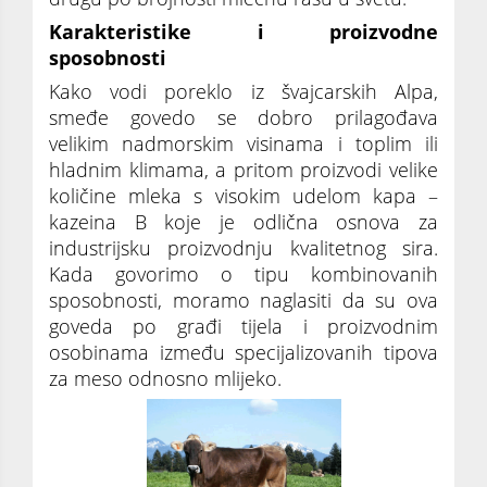
Karakteristike i proizvodne
sposobnosti
Kako vodi poreklo iz švajcarskih Alpa,
smeđe govedo se dobro prilagođava
velikim nadmorskim visinama i toplim ili
hladnim klimama, a pritom proizvodi velike
količine mleka s visokim udelom kapa –
kazeina B koje je odlična osnova za
industrijsku proizvodnju kvalitetnog sira.
Kada govorimo o tipu kombinovanih
sposobnosti, moramo naglasiti da su ova
goveda po građi tijela i proizvodnim
osobinama između specijalizovanih tipova
za meso odnosno mlijeko.