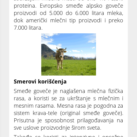
proteina. Evropsko smeđe alpsko goveče
proizvodi od 5.000 do 6.000 litara mleka,
dok američki mlečni tip proizvodi i preko
7.000 litara.
Smerovi korišćenja
Smeđe goveče je naglašena mlečna fizička
rasa, a koristi se za ukrštanje s mlečnim i
mesnim rasama. Mesna rasa je pogodna za
sistem krava-tele (original smeđe goveče).
Prisutna je sposobnost prilagođavanja na
sve uslove proizvodnje širom sveta.
Takođe se koristi za intenzivne i opsežne