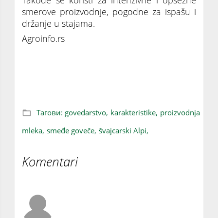
smerove proizvodnje, pogodne za ispašu i
držanje u stajama.
Agroinfo.rs
Smeđe goveče: Rasa poreklom iz švajcarskih
Alpa poznata po kvalitetnom mleku
Тагови:
govedarstvo,
karakteristike,
proizvodnja
mleka,
smeđe goveče,
švajcarski Alpi,
Komentari