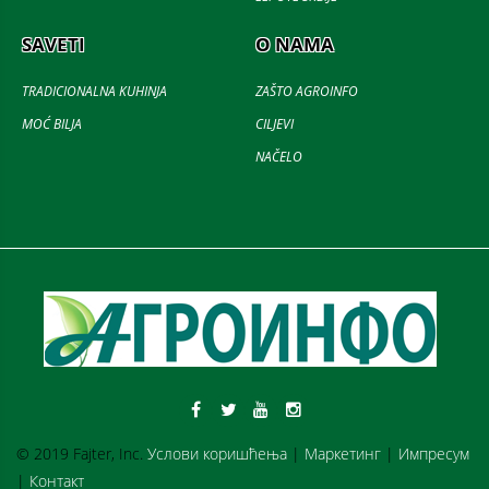
SAVETI
O NAMA
TRADICIONALNA KUHINJA
ZAŠTO AGROINFO
MOĆ BILJA
CILJEVI
NAČELO
© 2019 Fajter, Inc.
Услови коришћења
|
Маркетинг
|
Импресум
|
Контакт