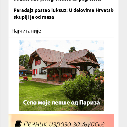
Paradajz postao luksuz: U delovima Hrvatske
skuplji je od mesa
Најчитаније
Речник израза за људске