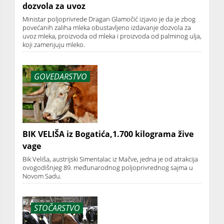
dozvola za uvoz
Ministar poljoprivrede Dragan Glamočić izjavio je da je zbog
povećanih zaliha mleka obustavljeno izdavanje dozvola za
uvoz mleka, proizvoda od mleka i proizvoda od palminog ulja,
koji zamenjuju mleko.
GOVEDARSTVO
BIK VELIŠA iz Bogatića,1.700 kilograma žive
vage
Bik Veliša, austrijski Simentalac iz Mačve, jedna je od atrakcija
ovogodišnjeg 89. međunarodnog poljoprivrednog sajma u
Novom Sadu.
STOČARSTVO