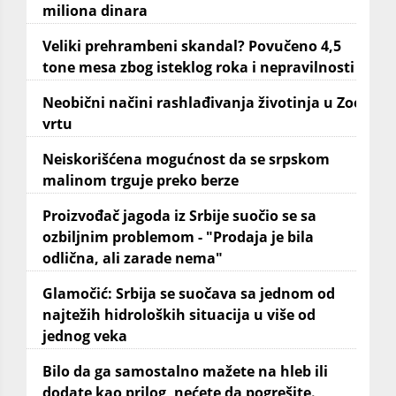
miliona dinara
Veliki prehrambeni skandal? Povučeno 4,5
tone mesa zbog isteklog roka i nepravilnosti
Neobični načini rashlađivanja životinja u Zoo
vrtu
Neiskorišćena mogućnost da se srpskom
malinom trguje preko berze
Proizvođač jagoda iz Srbije suočio se sa
ozbiljnim problemom - "Prodaja je bila
odlična, ali zarade nema"
Glamočić: Srbija se suočava sa jednom od
najtežih hidroloških situacija u više od
jednog veka
Bilo da ga samostalno mažete na hleb ili
dodate kao prilog, nećete da pogrešite.