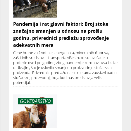
Pandemija i rat glavni faktori: Broj stoke
značajno smanjen u odnosu na prošlu
godinu, privrednici predlažu sprovođenje
adekvatnih mera
Cene hrane za životinje, energenata, mineralnih đubriva,
zaštitinih sredstava i transporta višestruko su uvećane u
protekle dve i po godine, zbog pandemije koronavirusa i krize
u Ukrajini, što je uslovilo smanjenu proizvodnju stočarskih
proizvoda. Privrednici predlažu da se merama zaustavi pad u
stočarskoj proizvodnji, koja kod nas predstavlja veliki
potencijal.
GOVEDARSTVO