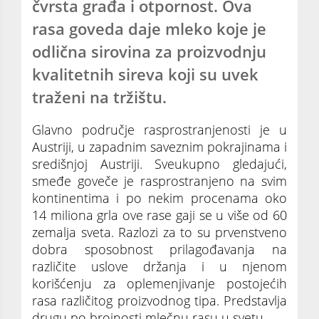
čvrsta građa i otpornost. Ova
rasa goveda daje mleko koje je
odlična sirovina za proizvodnju
kvalitetnih sireva koji su uvek
traženi na tržištu.
Glavno područje rasprostranjenosti je u
Austriji, u zapadnim saveznim pokrajinama i
središnjoj Austriji. Sveukupno gledajući,
smeđe goveče je rasprostranjeno na svim
kontinentima i po nekim procenama oko
14 miliona grla ove rase gaji se u više od 60
zemalja sveta. Razlozi za to su prvenstveno
dobra sposobnost prilagođavanja na
različite uslove držanja i u njenom
korišćenju za oplemenjivanje postojećih
rasa različitog proizvodnog tipa. Predstavlja
drugu po brojnosti mlečnu rasu u svetu.