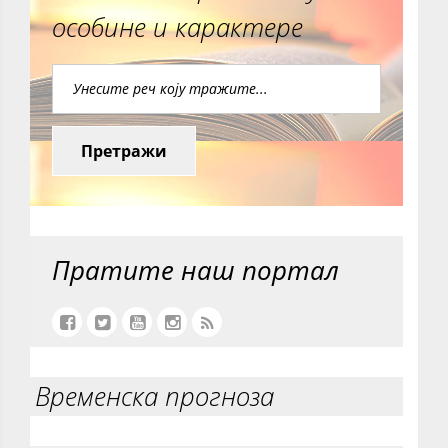
особине и карактере
Претражи
Пратите наш портал
Временска прогноза