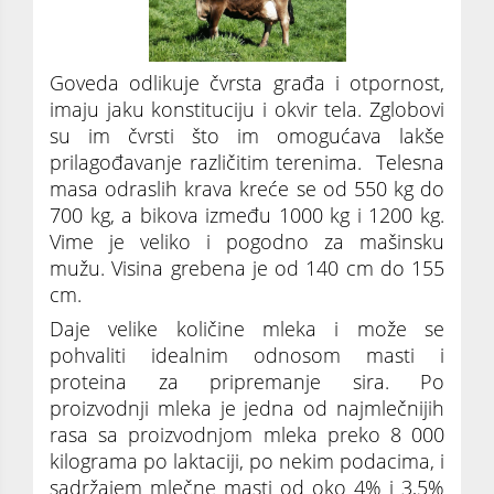
Goveda odlikuje čvrsta građa i otpornost,
imaju jaku konstituciju i okvir tela. Zglobovi
su im čvrsti što im omogućava lakše
prilagođavanje različitim terenima. Telesna
masa odraslih krava kreće se od 550 kg do
700 kg, a bikova između 1000 kg i 1200 kg.
Vime je veliko i pogodno za mašinsku
mužu. Visina grebena je od 140 cm do 155
cm.
Daje velike količine mleka i može se
pohvaliti idealnim odnosom masti i
proteina za pripremanje sira. Po
proizvodnji mleka je jedna od najmlečnijih
rasa sa proizvodnjom mleka preko 8 000
kilograma po laktaciji, po nekim podacima, i
sadržajem mlečne masti od oko 4% i 3,5%