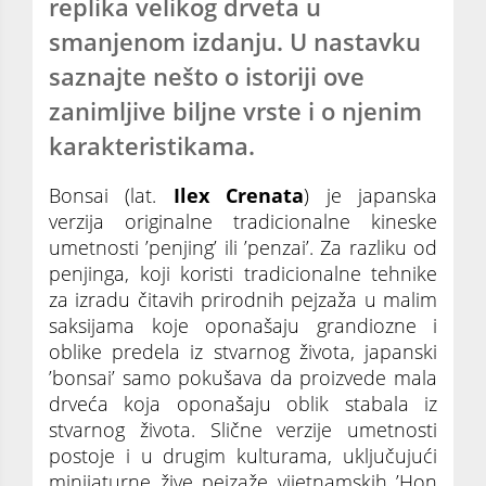
replika velikog drveta u
smanjenom izdanju. U nastavku
saznajte nešto o istoriji ove
zanimljive biljne vrste i o njenim
karakteristikama.
Bonsai (lat.
Ilex Crenata
) je japanska
verzija originalne tradicionalne kineske
umetnosti ’penjing’ ili ’penzai’. Za razliku od
penjinga, koji koristi tradicionalne tehnike
za izradu čitavih prirodnih pejzaža u malim
saksijama koje oponašaju grandiozne i
oblike predela iz stvarnog života, japanski
’bonsai’ samo pokušava da proizvede mala
drveća koja oponašaju oblik stabala iz
stvarnog života. Slične verzije umetnosti
postoje i u drugim kulturama, uključujući
minijaturne žive pejzaže vijetnamskih ’Hon