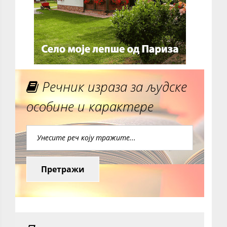
Речник израза за људске
особине и карактере
Претражи