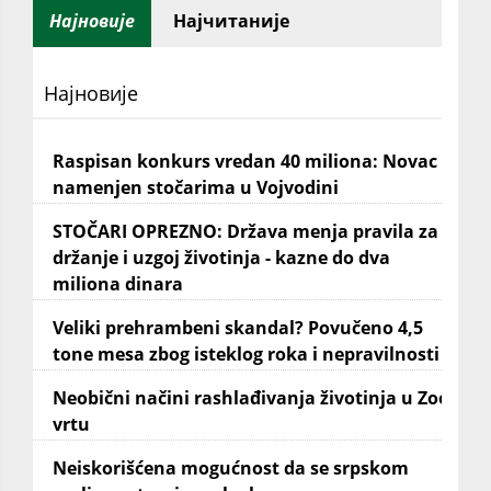
Најновије
Најчитаније
Најновије
Raspisan konkurs vredan 40 miliona: Novac
namenjen stočarima u Vojvodini
STOČARI OPREZNO: Država menja pravila za
držanje i uzgoj životinja - kazne do dva
miliona dinara
Veliki prehrambeni skandal? Povučeno 4,5
tone mesa zbog isteklog roka i nepravilnosti
Neobični načini rashlađivanja životinja u Zoo
vrtu
Neiskorišćena mogućnost da se srpskom