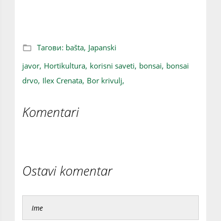
baštu
Тагови:
bašta,
Japanski
javor,
Hortikultura,
korisni saveti,
bonsai,
bonsai
drvo,
Ilex Crenata,
Bor krivulj,
Komentari
Ostavi komentar