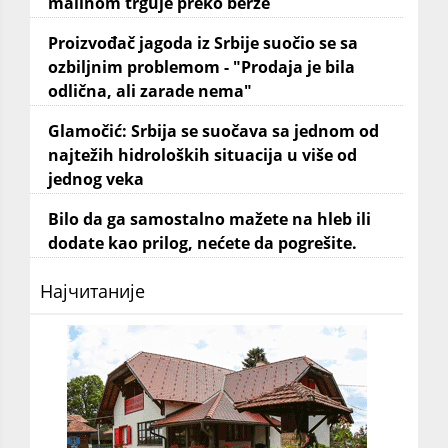
malinom trguje preko berze
Proizvođač jagoda iz Srbije suočio se sa
ozbiljnim problemom - "Prodaja je bila
odlična, ali zarade nema"
Glamočić: Srbija se suočava sa jednom od
najtežih hidroloških situacija u više od
jednog veka
Bilo da ga samostalno mažete na hleb ili
dodate kao prilog, nećete da pogrešite.
Најчитаније