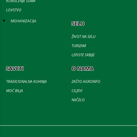
KORIŠĆENJE ŠUMA
LOVSTVO
MEHANIZACIJA
SELO
ŽIVOT NA SELU
TURIZAM
LEPOTE SRBIJE
SAVETI
O NAMA
TRADICIONALNA KUHINJA
ZAŠTO AGROINFO
MOĆ BILJA
CILJEVI
NAČELO