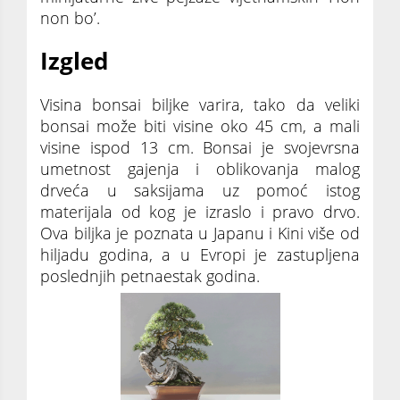
non bo’.
Izgled
Visina bonsai biljke varira, tako da veliki
bonsai može biti visine oko 45 cm, a mali
visine ispod 13 cm. Bonsai je svojevrsna
umetnost gajenja i oblikovanja malog
drveća u saksijama uz pomoć istog
materijala od kog je izraslo i pravo drvo.
Ova biljka je poznata u Japanu i Kini više od
hiljadu godina, a u Evropi je zastupljena
poslednjih petnaestak godina.