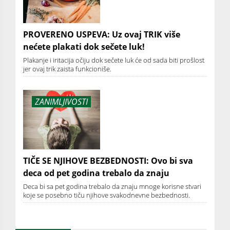
PROVERENO USPEVA: Uz ovaj TRIK više
nećete plakati dok sečete luk!
Plakanje i iritacija očiju dok sečete luk će od sada biti prošlost
jer ovaj trik zaista funkcioniše.
ZANIMLJIVOSTI
TIČE SE NJIHOVE BEZBEDNOSTI: Ovo bi sva
deca od pet godina trebalo da znaju
Deca bi sa pet godina trebalo da znaju mnoge korisne stvari
koje se posebno tiču njihove svakodnevne bezbednosti.