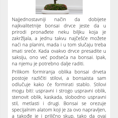
Najjednostavniji način da dobijete
najkvalitetnije bonsai drvce jeste da u
prirodi pronađete neku biljku koja je
zakržljala, a jednu takvu najčešće možete
naći na planini, mada i u tom slučaju treba
imati sreće. Kada ovakvo drvce presadite u
saksiju, ono već podseća na bonsai. Ipak,
na njemu je potrebno dalje raditi.
Prilikom formiranja oblika bonsai drveta
postoje različiti stilovi, a bonsaista sam
odlučuje kako će formirati stablo. Stilovi
mogu biti: uspravni i strogo uspravni oblik,
stenovit oblik, kaskada, slobodno uspravni
stil, metlasti i drugi. Bonsai se orezuje
specijalnim alatom koji je za ovo napravljen,
a takođe je i prilično skup, tako da ovaj