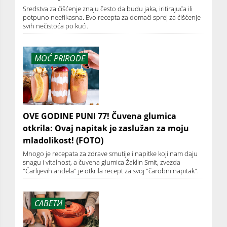
Sredstva za čišćenje znaju često da budu jaka, iritirajuća ili
potpuno neefikasna. Evo recepta za domaći sprej za čišćenje
svih nečistoća po kući.
MOĆ PRIRODE
OVE GODINE PUNI 77! Čuvena glumica
otkrila: Ovaj napitak je zaslužan za moju
mladolikost! (FOTO)
Mnogo je recepata za zdrave smutije i napitke koji nam daju
snagu i vitalnost, a čuvena glumica Žaklin Smit, zvezda
"Čarlijevih anđela" je otkrila recept za svoj "čarobni napitak".
САВЕТИ