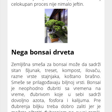
celokupan proces nije nimalo jeftin.
Nega bonsai drveta
Zemljišna smeša za bonsai može da sadrži
sitan šljunak, treset, kompost, ilovaču,
razne vrste stajnjaka, koštano brašno.
Smeše se prilagođavaju biljnoj vrsti. Bonsai
je neophodno đubriti sa vremena na
vreme, đubrivom koje u sebi sadrži
dovoljno azota, fosfora i kalijuma. Pre
đubrenja biljku treba dobro zaliti jer je