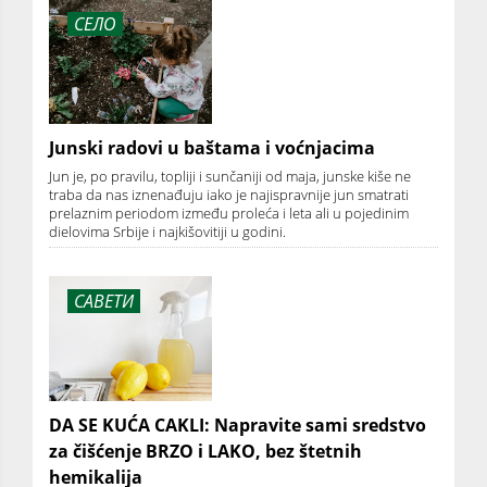
СЕЛО
Junski radovi u baštama i voćnjacima
Jun je, po pravilu, topliji i sunčaniji od maja, junske kiše ne
traba da nas iznenađuju iako je najispravnije jun smatrati
prelaznim periodom između proleća i leta ali u pojedinim
dielovima Srbije i najkišovitiji u godini.
САВЕТИ
DA SE KUĆA CAKLI: Napravite sami sredstvo
za čišćenje BRZO i LAKO, bez štetnih
hemikalija