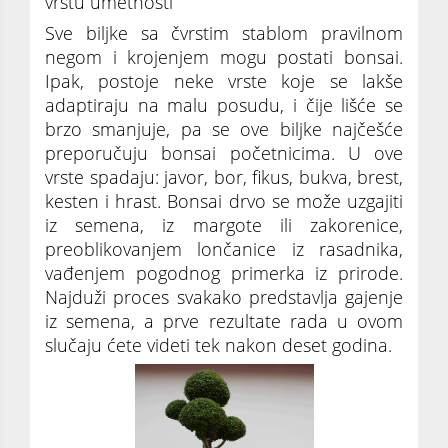
vrstu umetnosti
Sve biljke sa čvrstim stablom pravilnom
negom i krojenjem mogu postati bonsai.
Ipak, postoje neke vrste koje se lakše
adaptiraju na malu posudu, i čije lišće se
brzo smanjuje, pa se ove biljke najčešće
preporučuju bonsai početnicima. U ove
vrste spadaju: javor, bor, fikus, bukva, brest,
kesten i hrast. Bonsai drvo se može uzgajiti
iz semena, iz margote ili zakorenice,
preoblikovanjem lončanice iz rasadnika,
vađenjem pogodnog primerka iz prirode.
Najduži proces svakako predstavlja gajenje
iz semena, a prve rezultate rada u ovom
slučaju ćete videti tek nakon deset godina.