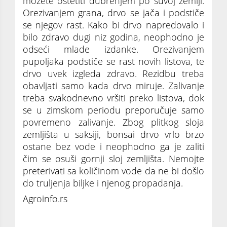
možete oštetiti đubrenjem po suvoj zemlji.
Orezivanjem grana, drvo se jača i podstiče
se njegov rast. Kako bi drvo napredovalo i
bilo zdravo dugi niz godina, neophodno je
odseći mlade izdanke. Orezivanjem
pupoljaka podstiče se rast novih listova, te
drvo uvek izgleda zdravo. Rezidbu treba
obavljati samo kada drvo miruje. Zalivanje
treba svakodnevno vršiti preko listova, dok
se u zimskom periodu preporučuje samo
povremeno zalivanje. Zbog plitkog sloja
zemljišta u saksiji, bonsai drvo vrlo brzo
ostane bez vode i neophodno ga je zaliti
čim se osuši gornji sloj zemljišta. Nemojte
preterivati sa količinom vode da ne bi došlo
do truljenja biljke i njenog propadanja.
Agroinfo.rs
Ukrasno mini-drvo koje će ulepšati vašu