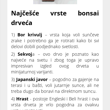
Najčešće vrste bonsai
drveća
1)
Bor krivulj
– vrsta koja voli sunčeve
zrake i potrebno ga je rotirati kako bi svi
delovi dobili podjednako svetlosti.
2)
Sekvoj
a – ovo drvo je poznato kao
najveće na svetu i zbog toga je upravo
impresivan izgled ovog drveta u
minijaturnoj varijanti.
3)
Japanski javor
– pogodno za gajenje na
terasi i u bašti, voli jutarnje sunce, ali ne
treba dugo da boravi na direktnom suncu.
4)
Hrast
- postoje Engleski i Beli hrast i ova
vrsta drveta je vrlo pogodna za ovakvu