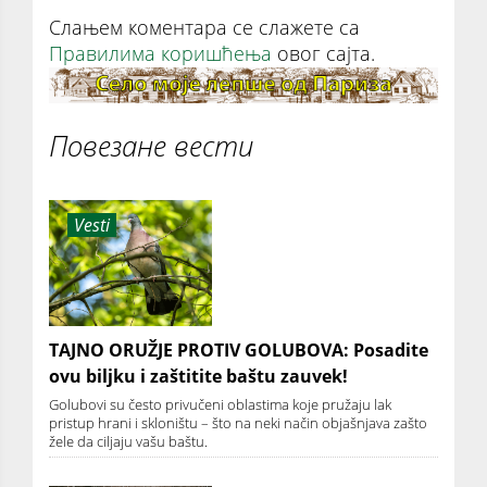
Слањем коментара се слажете са
Правилима коришћења
овог сајта.
Повезане вести
Vesti
TAJNO ORUŽJE PROTIV GOLUBOVA: Posadite
ovu biljku i zaštitite baštu zauvek!
Golubovi su često privučeni oblastima koje pružaju lak
pristup hrani i skloništu – što na neki način objašnjava zašto
žele da ciljaju vašu baštu.