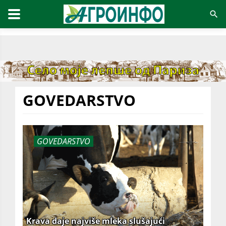
GOVEDARSTVO
GOVEDARSTVO
Krava daje najviše mleka slušajući