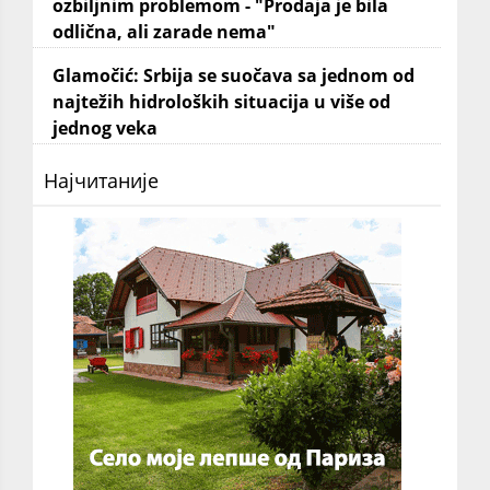
ozbiljnim problemom - "Prodaja je bila
odlična, ali zarade nema"
Glamočić: Srbija se suočava sa jednom od
najtežih hidroloških situacija u više od
jednog veka
Најчитаније