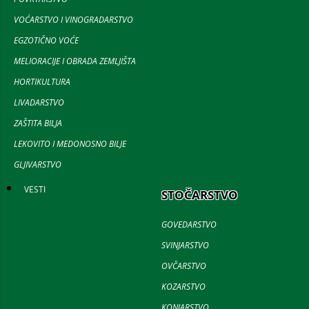
VOĆARSTVO I VINOGRADARSTVO
EGZOTIČNO VOĆE
MELIORACIJE I OBRADA ZEMLJIŠTA
HORTIKULTURA
LIVADARSTVO
ZAŠTITA BILJA
LEKOVITO I MEDONOSNO BILJE
GLJIVARSTVO
VESTI
STOČARSTVO
GOVEDARSTVO
SVINJARSTVO
OVČARSTVO
KOZARSTVO
KONJARSTVO