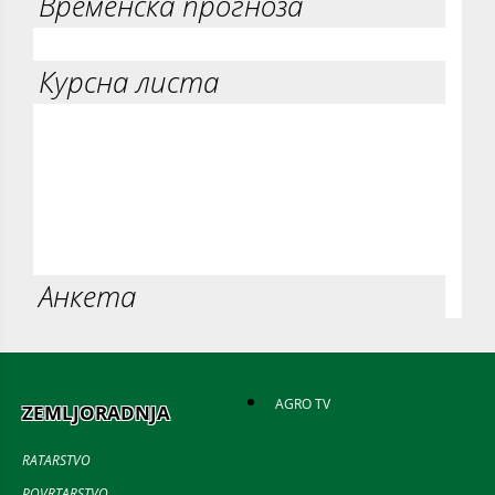
Временска прогноза
Курсна листа
Анкета
AGRO TV
ZEMLJORADNJA
RATARSTVO
POVRTARSTVO