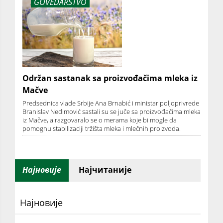
GOVEDARSTVO
Održan sastanak sa proizvođačima mleka iz
Mačve
Predsednica vlade Srbije Ana Brnabić i ministar poljoprivrede
Branislav Nedimović sastali su se juče sa proizvođačima mleka
iz Mačve, a razgovaralo se o merama koje bi mogle da
pomognu stabilizaciji tržišta mleka i mlečnih proizvoda.
Најновије
Најчитаније
Најновије