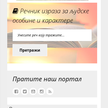
Речник израза за људске
особине и карактере
Претражи
Пратите наш портал