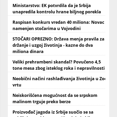
Ministarstvo: EK potvrdila da je Srbija
unapredila kontrolu hrane biljnog porekla
Raspisan konkurs vredan 40 miliona: Novac
namenjen stočarima u Vojvodini
STOČARI OPREZNO: Država menja pravila za
držanje i uzgoj životinja - kazne do dva
miliona dinara
Veliki prehrambeni skandal? Povučeno 4,5
tone mesa zbog isteklog roka i nepravilnosti
Neobični načini rashlađivanja životinja u Zoo
vrtu
Neiskorišćena mogućnost da se srpskom
malinom trguje preko berze
Proizvođač jagoda iz Srbije suočio se sa