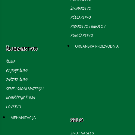
ŽIVINARSTVO
PČELARSTVO
RIBARSTVO I RIBOLOV
KUNIĆARSTVO
ORGANSKA PROIZVODNJA
ŠUMARSTVO
ŠUME
GAJENJE ŠUMA
ZAŠTITA ŠUMA
SEME I SADNI MATERIJAL
KORIŠĆENJE ŠUMA
LOVSTVO
MEHANIZACIJA
SELO
ŽIVOT NA SELU