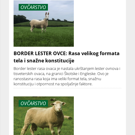
OVČARSTVO
BORDER LESTER OVCE: Rasa velikog formata
tela i snažne konstitucije
Border lester rasa ovaca je nastala ukrštanjem lester ovnova i
tisveterskih ovaca, na granici Škotske i Engleske. Ovo je
ranostasna rasa koja ima veliki format tela, snažnu
konstituciju i otpornost na spoljašnje faktore.
OVČARSTVO