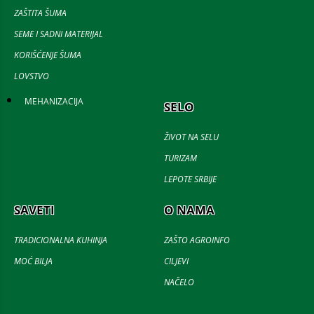
ZAŠTITA ŠUMA
SEME I SADNI MATERIJAL
KORIŠĆENJE ŠUMA
LOVSTVO
MEHANIZACIJA
SELO
ŽIVOT NA SELU
TURIZAM
LEPOTE SRBIJE
SAVETI
O NAMA
TRADICIONALNA KUHINJA
ZAŠTO AGROINFO
MOĆ BILJA
CILJEVI
NAČELO