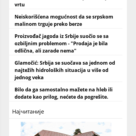
vrtu
Neiskorišćena mogućnost da se srpskom
malinom trguje preko berze
Proizvođač jagoda iz Srbije suočio se sa
ozbiljnim problemom - "Prodaja je bila
odlična, ali zarade nema"
Glamočić: Srbija se suočava sa jednom od
najtežih hidroloških situacija u više od
jednog veka
Bilo da ga samostalno mažete na hleb ili
dodate kao prilog, nećete da pogrešite.
Најчитаније