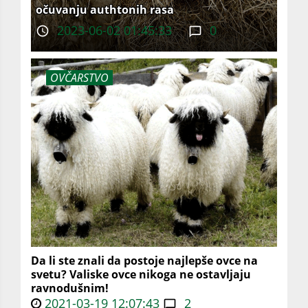
očuvanju authtonih rasa
2023-06-02 01:45:33
0
OVČARSTVO
Da li ste znali da postoje najlepše ovce na
svetu? Valiske ovce nikoga ne ostavljaju
ravnodušnim!
2021-03-19 12:07:43
2