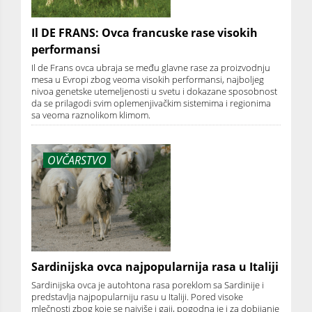
Il DE FRANS: Ovca francuske rase visokih
performansi
Il de Frans ovca ubraja se među glavne rase za proizvodnju
mesa u Evropi zbog veoma visokih performansi, najboljeg
nivoa genetske utemeljenosti u svetu i dokazane sposobnost
da se prilagodi svim oplemenjivačkim sistemima i regionima
sa veoma raznolikom klimom.
OVČARSTVO
Sardinijska ovca najpopularnija rasa u Italiji
Sardinijska ovca je autohtona rasa poreklom sa Sardinije i
predstavlja najpopularniju rasu u Italiji. Pored visoke
mlečnosti zbog koje se najviše i gaji, pogodna je i za dobijanje