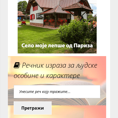
Речник израза за људске
особине и карактере
Претражи