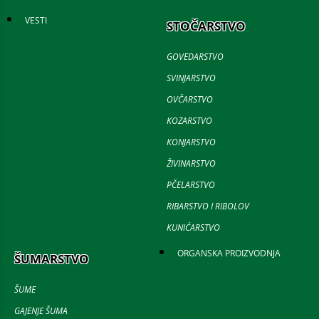
VESTI
STOČARSTVO
GOVEDARSTVO
SVINJARSTVO
OVČARSTVO
KOZARSTVO
KONJARSTVO
ŽIVINARSTVO
PČELARSTVO
RIBARSTVO I RIBOLOV
KUNIĆARSTVO
ORGANSKA PROIZVODNJA
ŠUMARSTVO
ŠUME
GAJENJE ŠUMA