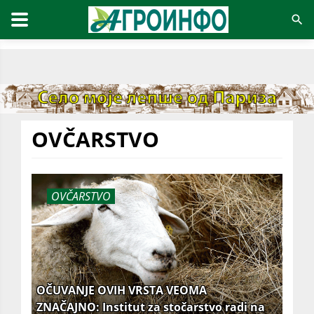
OVČARSTVO
OVČARSTVO
OČUVANJE OVIH VRSTA VEOMA
ZNAČAJNO: Institut za stočarstvo radi na