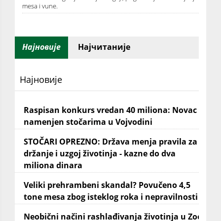
mesa i vune.
Најновије
Најчитаније
Најновије
Raspisan konkurs vredan 40 miliona: Novac
namenjen stočarima u Vojvodini
STOČARI OPREZNO: Država menja pravila za
držanje i uzgoj životinja - kazne do dva
miliona dinara
Veliki prehrambeni skandal? Povučeno 4,5
tone mesa zbog isteklog roka i nepravilnosti
Neobični načini rashlađivanja životinja u Zoo