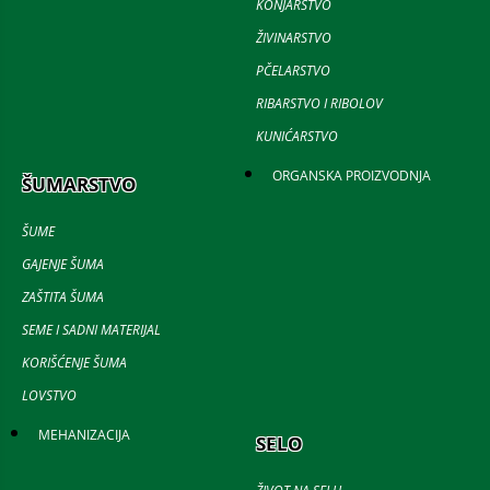
KONJARSTVO
ŽIVINARSTVO
PČELARSTVO
RIBARSTVO I RIBOLOV
KUNIĆARSTVO
ORGANSKA PROIZVODNJA
ŠUMARSTVO
ŠUME
GAJENJE ŠUMA
ZAŠTITA ŠUMA
SEME I SADNI MATERIJAL
KORIŠĆENJE ŠUMA
LOVSTVO
MEHANIZACIJA
SELO