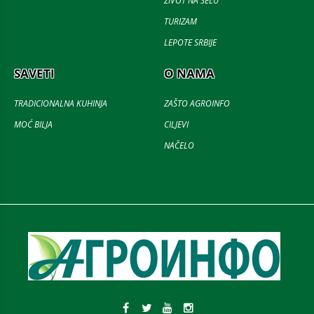
ŽIVOT NA SELU
TURIZAM
LEPOTE SRBIJE
SAVETI
O NAMA
TRADICIONALNA KUHINJA
ZAŠTO AGROINFO
MOĆ BILJA
CILJEVI
NAČELO