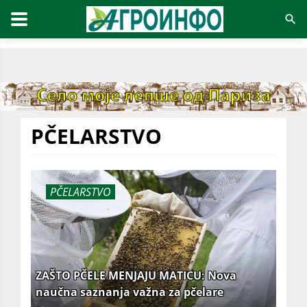
PČELARSTVO
PČELARSTVO
ZAŠTO PČELE MENJAJU MATICU: Nova
naučna saznanja važna za pčelare