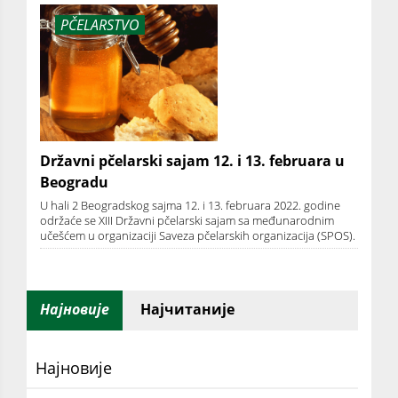
PČELARSTVO
Državni pčelarski sajam 12. i 13. februara u
Beogradu
U hali 2 Beogradskog sajma 12. i 13. februara 2022. godine
održaće se XIII Državni pčelarski sajam sa međunarodnim
učešćem u organizaciji Saveza pčelarskih organizacija (SPOS).
Најновије
Најчитаније
Најновије