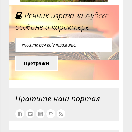
Речник израза за људске
особине и карактере
Претражи
Пратите наш портал