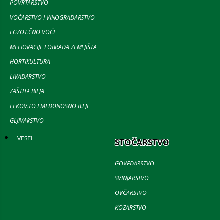
POVRTARSTVO
VOĆARSTVO I VINOGRADARSTVO
EGZOTIČNO VOĆE
MELIORACIJE I OBRADA ZEMLJIŠTA
HORTIKULTURA
LIVADARSTVO
ZAŠTITA BILJA
LEKOVITO I MEDONOSNO BILJE
GLJIVARSTVO
VESTI
STOČARSTVO
GOVEDARSTVO
SVINJARSTVO
OVČARSTVO
KOZARSTVO