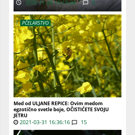
2025-11-28 13:19:28
0
PČELARSTVO
Med od ULJANE REPICE: Ovim medom
egzotično svetle boje, OČISTIĆETE SVOJU
JETRU
2021-03-31 16:36:16
15