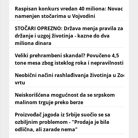
Raspisan konkurs vredan 40 miliona: Novac
namenjen stočarima u Vojvodini
STOČARI OPREZNO: Država menja pravila za
držanje i uzgoj životinja - kazne do dva
miliona dinara
Veliki prehrambeni skandal? Povučeno 4,5
tone mesa zbog isteklog roka i nepravilnosti
Neobični načini rashlađivanja životinja u Zoo
vrtu
Neiskorišćena mogućnost da se srpskom
malinom trguje preko berze
Proizvođač jagoda iz Srbije suočio se sa
ozbiljnim problemom - "Prodaja je bila
odlična, ali zarade nema"