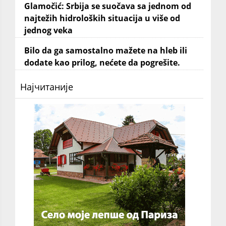
Glamočić: Srbija se suočava sa jednom od
najtežih hidroloških situacija u više od
jednog veka
Bilo da ga samostalno mažete na hleb ili
dodate kao prilog, nećete da pogrešite.
Најчитаније