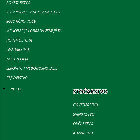
POVRTARSTVO
VOĆARSTVO I VINOGRADARSTVO
EGZOTIČNO VOĆE
MELIORACIJE I OBRADA ZEMLJIŠTA
HORTIKULTURA
LIVADARSTVO
ZAŠTITA BILJA
LEKOVITO I MEDONOSNO BILJE
GLJIVARSTVO
VESTI
STOČARSTVO
GOVEDARSTVO
SVINJARSTVO
OVČARSTVO
KOZARSTVO