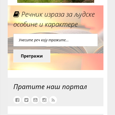
Речник израза за људске
особине и карактере
Претражи
Пратите наш портал