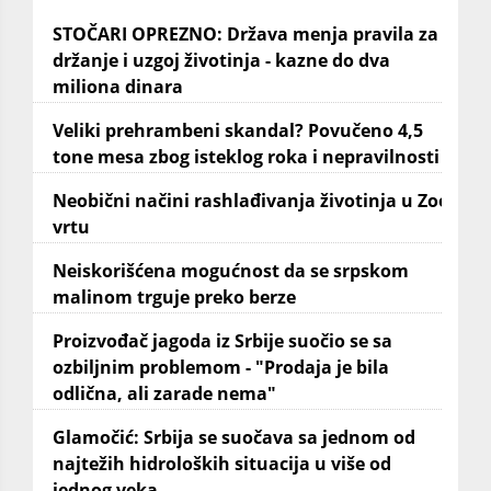
STOČARI OPREZNO: Država menja pravila za
držanje i uzgoj životinja - kazne do dva
miliona dinara
Veliki prehrambeni skandal? Povučeno 4,5
tone mesa zbog isteklog roka i nepravilnosti
Neobični načini rashlađivanja životinja u Zoo
vrtu
Neiskorišćena mogućnost da se srpskom
malinom trguje preko berze
Proizvođač jagoda iz Srbije suočio se sa
ozbiljnim problemom - "Prodaja je bila
odlična, ali zarade nema"
Glamočić: Srbija se suočava sa jednom od
najtežih hidroloških situacija u više od
jednog veka