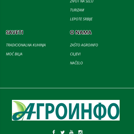
ŽIVOT NA SELU
TURIZAM
LEPOTE SRBIJE
SAVETI
O NAMA
TRADICIONALNA KUHINJA
ZAŠTO AGROINFO
MOĆ BILJA
CILJEVI
NAČELO