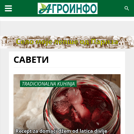
САВЕТИ
TRADICIONALNA KUHINJA
Recept za domaći džem od latica divlje