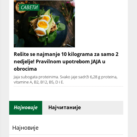
САВЕТИ
Rešite se najmanje 10 kilograma za samo 2
nedjelje! Pravilnom upotrebom JAJA u
obrocima
Jaja subogata proteinima. Svako jaje sadrži 6,28 g proteina,
vitamine A, B2, B12, B5, D i E.
Најновије
Најчитаније
Најновије