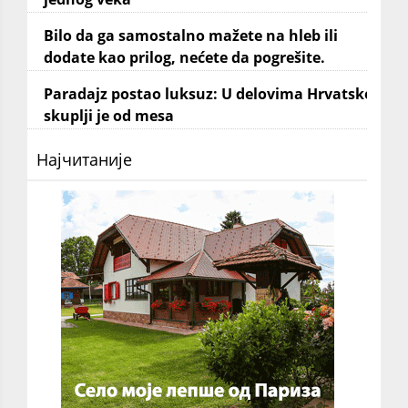
Bilo da ga samostalno mažete na hleb ili
dodate kao prilog, nećete da pogrešite.
Paradajz postao luksuz: U delovima Hrvatske
skuplji je od mesa
Најчитаније