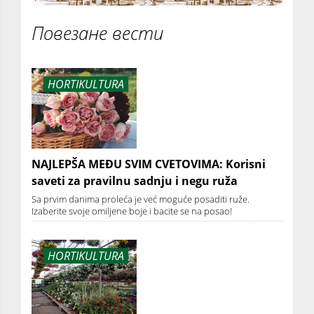
Повезане вести
HORTIKULTURA
NAJLEPŠA MEĐU SVIM CVETOVIMA: Korisni
saveti za pravilnu sadnju i negu ruža
Sa prvim danima proleća je već moguće posaditi ruže.
Izaberite svoje omiljene boje i bacite se na posao!
HORTIKULTURA