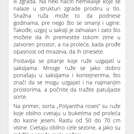
ili zgrada. Na neki način hemikalije koje se
nalaze u strukturi zgrade prodiru u tlo.
Snažna ruža može to da podnese
godinama, pre nego što se smanji i ugine.
Takođe, uzgoj u saksiji je zahvalan i zato što
možete da ih premestite tokom zime u
zatvoren prostor, a na proleće, kada prođe
opasnost od mrazeva, da ih iznesete.
Postavlja se pitanje koje ruže uzgajati u
saksijama. Mnoge ruže se jako dobro
ponašaju u saksijama i kontejnerima, što
znači da se mogu uzgajati i na najmanjim
prostorima, a počnite da tražite patuljaste
sorte.
Na primer, sorta „Polyantha roses“ su ruže
koje obilno cvetaju u buketima od proleća
do kasne jeseni. Rastu od 50 do 70 cm
visine. Cvetaju obilno cele sezone, a jako su