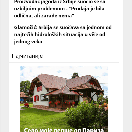
Proizvođač jagoda iz Srbije suočio se sa
ozbiljnim problemom - "Prodaja je bila
odlična, ali zarade nema"
Glamočić: Srbija se suočava sa jednom od
najtežih hidroloških situacija u više od
jednog veka
Најчитаније