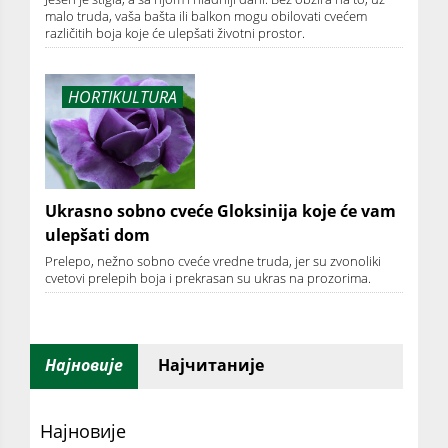
malo truda, vaša bašta ili balkon mogu obilovati cvećem
različitih boja koje će ulepšati životni prostor.
HORTIKULTURA
Ukrasno sobno cveće Gloksinija koje će vam
ulepšati dom
Prelepo, nežno sobno cveće vredne truda, jer su zvonoliki
cvetovi prelepih boja i prekrasan su ukras na prozorima.
Најновије
Најчитаније
Најновије