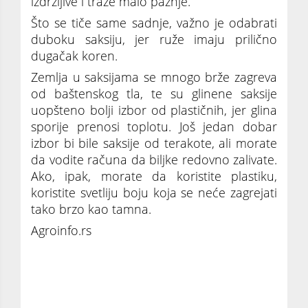
izdržljive i traže malo pažnje.
Što se tiče same sadnje, važno je odabrati
duboku saksiju, jer ruže imaju prilično
dugačak koren.
Zemlja u saksijama se mnogo brže zagreva
od baštenskog tla, te su glinene saksije
uopšteno bolji izbor od plastičnih, jer glina
sporije prenosi toplotu. Još jedan dobar
izbor bi bile saksije od terakote, ali morate
da vodite računa da biljke redovno zalivate.
Ako, ipak, morate da koristite plastiku,
koristite svetliju boju koja se neće zagrejati
tako brzo kao tamna.
Agroinfo.rs
Ruže u saksijama: Patuljaste lepotice,
senzualne i mirišljave