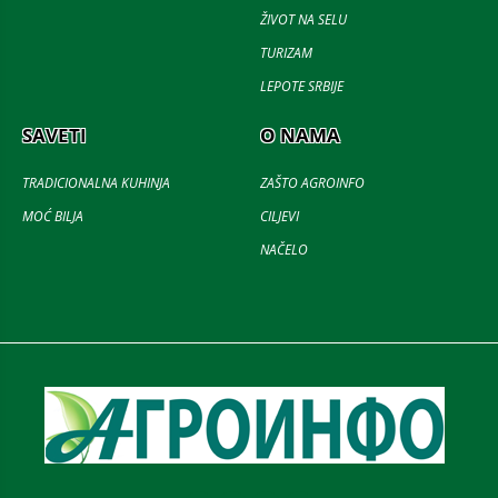
ŽIVOT NA SELU
TURIZAM
LEPOTE SRBIJE
SAVETI
O NAMA
TRADICIONALNA KUHINJA
ZAŠTO AGROINFO
MOĆ BILJA
CILJEVI
NAČELO