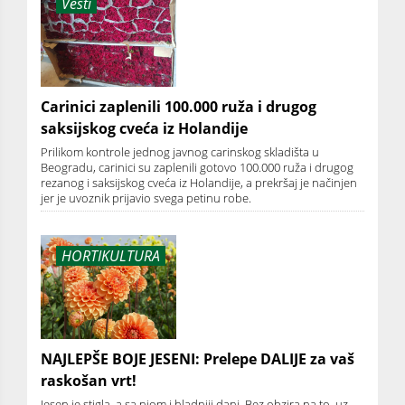
Vesti
Carinici zaplenili 100.000 ruža i drugog
saksijskog cveća iz Holandije
Prilikom kontrole jednog javnog carinskog skladišta u
Beogradu, carinici su zaplenili gotovo 100.000 ruža i drugog
rezanog i saksijskog cveća iz Holandije, a prekršaj je načinjen
jer je uvoznik prijavio svega petinu robe.
HORTIKULTURA
NAJLEPŠE BOJE JESENI: Prelepe DALIJE za vaš
raskošan vrt!
Jesen je stigla, a sa njom i hladniji dani. Bez obzira na to, uz