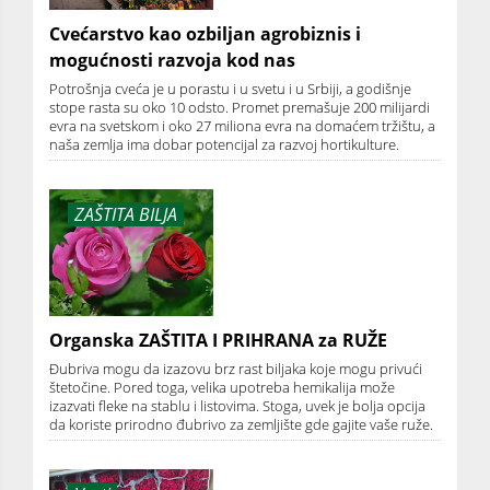
Cvećarstvo kao ozbiljan agrobiznis i
mogućnosti razvoja kod nas
Potrošnja cveća je u porastu i u svetu i u Srbiji, a godišnje
stope rasta su oko 10 odsto. Promet premašuje 200 milijardi
evra na svetskom i oko 27 miliona evra na domaćem tržištu, a
naša zemlja ima dobar potencijal za razvoj hortikulture.
ZAŠTITA BILJA
Organska ZAŠTITA I PRIHRANA za RUŽE
Đubriva mogu da izazovu brz rast biljaka koje mogu privući
štetočine. Pored toga, velika upotreba hemikalija može
izazvati fleke na stablu i listovima. Stoga, uvek je bolja opcija
da koriste prirodno đubrivo za zemljište gde gajite vaše ruže.