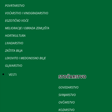
POVRTARSTVO
VOĆARSTVO I VINOGRADARSTVO
EGZOTIČNO VOĆE
MELIORACIJE I OBRADA ZEMLJIŠTA
HORTIKULTURA
LIVADARSTVO
ZAŠTITA BILJA
LEKOVITO I MEDONOSNO BILJE
GLJIVARSTVO
VESTI
STOČARSTVO
GOVEDARSTVO
SVINJARSTVO
OVČARSTVO
KOZARSTVO