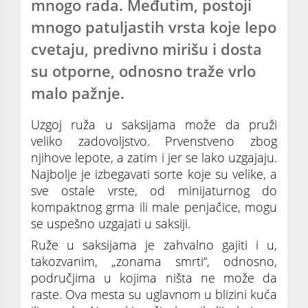
mnogo rada. Međutim, postoji
mnogo patuljastih vrsta koje lepo
cvetaju, predivno mirišu i dosta
su otporne, odnosno traže vrlo
malo pažnje.
Uzgoj ruža u saksijama može da pruži
veliko zadovoljstvo. Prvenstveno zbog
njihove lepote, a zatim i jer se lako uzgajaju.
Najbolje je izbegavati sorte koje su velike, a
sve ostale vrste, od minijaturnog do
kompaktnog grma ili male penjačice, mogu
se uspešno uzgajati u saksiji.
Ruže u saksijama je zahvalno gajiti i u,
takozvanim, „zonama smrti“, odnosno,
područjima u kojima ništa ne može da
raste. Ova mesta su uglavnom u blizini kuća