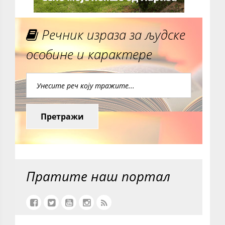
Речник израза за људске
особине и карактере
Претражи
Пратите наш портал