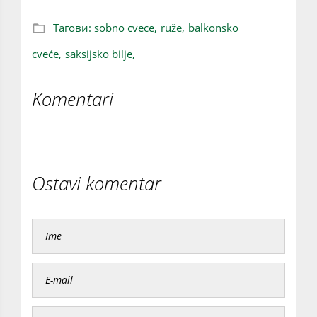
Тагови:
sobno cvece,
ruže,
balkonsko
cveće,
saksijsko bilje,
Komentari
Ostavi komentar