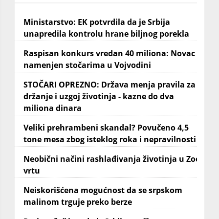
Ministarstvo: EK potvrdila da je Srbija
unapredila kontrolu hrane biljnog porekla
Raspisan konkurs vredan 40 miliona: Novac
namenjen stočarima u Vojvodini
STOČARI OPREZNO: Država menja pravila za
držanje i uzgoj životinja - kazne do dva
miliona dinara
Veliki prehrambeni skandal? Povučeno 4,5
tone mesa zbog isteklog roka i nepravilnosti
Neobični načini rashlađivanja životinja u Zoo
vrtu
Neiskorišćena mogućnost da se srpskom
malinom trguje preko berze