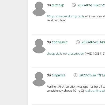
Od
authoky
2023-03-13 00:14
10mg nolvadex during cycle
All infections 
least ten days
Od
Coahkania
2023-04-25 14:
cheap cialis no prescription
PMID 1988412
Od
Sloplerse
2023-05-28 10:1
Further, RNA isolation was optimal for all 
consistently above 10 ng Ојl
cialis online w