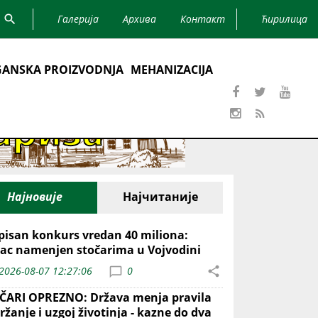
Галерија
Архива
Контакт
Ћирилица
ANSKA PROIZVODNJA
MEHANIZACIJA
Најновије
Најчитаније
pisan konkurs vredan 40 miliona:
ac namenjen stočarima u Vojvodini
2026-08-07 12:27:06
0
ČARI OPREZNO: Država menja pravila
ržanje i uzgoj životinja - kazne do dva