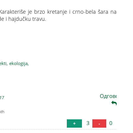
arakteriše je brzo kretanje i crno-bela šara na
de i hajdučku travu.
im baštama
ekti,
ekologija,
Одговори
:17
nth
3
0
+
-