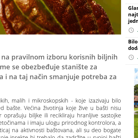
Gla
najt
jed
Bil
dod
na pravilnom izboru korisnih biljnih
čime se obezbeđuje stanište za
na i na taj način smanjuje potreba za
ikih, malih i mikroskopskih - koje izazivaju bilo
ed bašte. Većina životinja koje žive u bašti nisu
oprašuju biljke ili recikliraju hranljive sastojke
tetočinama i imaju ulogu prirodnog kontrolora, a
ticaj na aktivnosti baštovana, ali su deo bogate
je insekte bi trebalo da zadržite u svojoj bašti