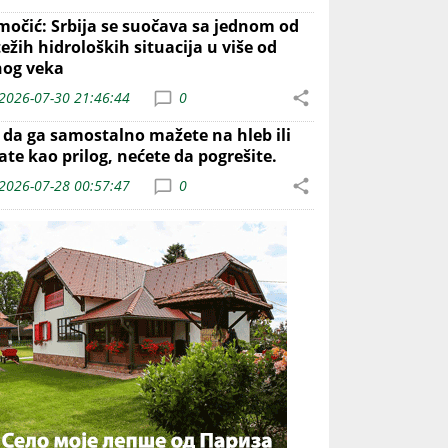
močić: Srbija se suočava sa jednom od
ežih hidroloških situacija u više od
nog veka
2026-07-30 21:46:44
0
o da ga samostalno mažete na hleb ili
ate kao prilog, nećete da pogrešite.
2026-07-28 00:57:47
0