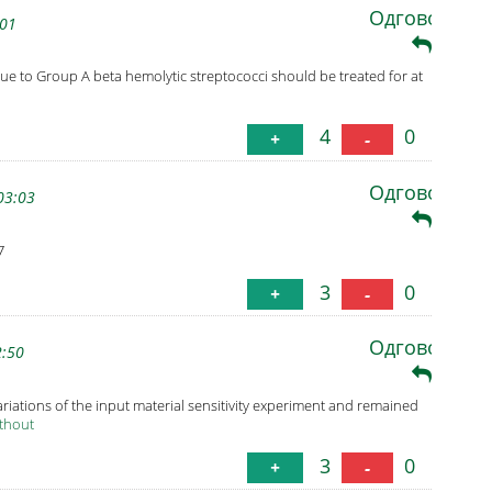
Одговори
:01
due to Group A beta hemolytic streptococci should be treated for at
4
0
+
-
Одговори
03:03
7
3
0
+
-
Одговори
2:50
variations of the input material sensitivity experiment and remained
ithout
3
0
+
-