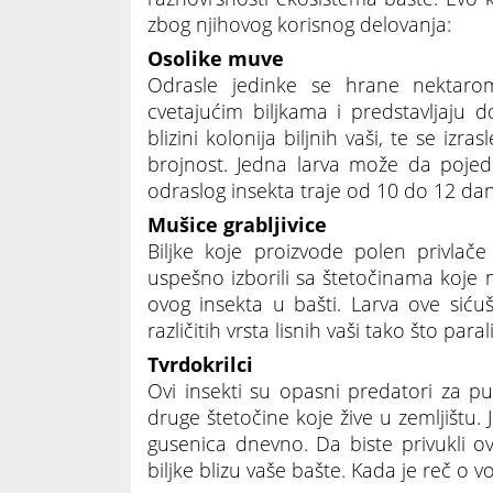
zbog njihovog korisnog delovanja:
Osolike muve
Odrasle jedinke se hrane nektar
cvetajućim biljkama i predstavljaju 
blizini kolonija biljnih vaši, te se iz
brojnost. Jedna larva može da pojed
odraslog insekta traje od 10 do 12 dan
Mušice grabljivice
Biljke koje proizvode polen privlač
uspešno izborili sa štetočinama koje n
ovog insekta u bašti. Larva ove sić
različitih vrsta lisnih vaši tako što pa
Tvrdokrilci
Ovi insekti su opasni predatori za p
druge štetočine koje žive u zemljištu.
gusenica dnevno. Da biste privukli ov
biljke blizu vaše bašte. Kada je reč o 