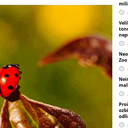
mil
Vel
ton
nep
Neo
Zoo
Nei
mal
Proi
ozb
odl