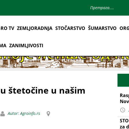
RO TV
ZEMLJORADNJA
STOČARSTVO
ŠUMARSTVO
ORG
AMA
ZANIMLJIVOSTI
ju štetočine u našim
Ras
Nov
Autor: Agroinfo.rs
STO
za d