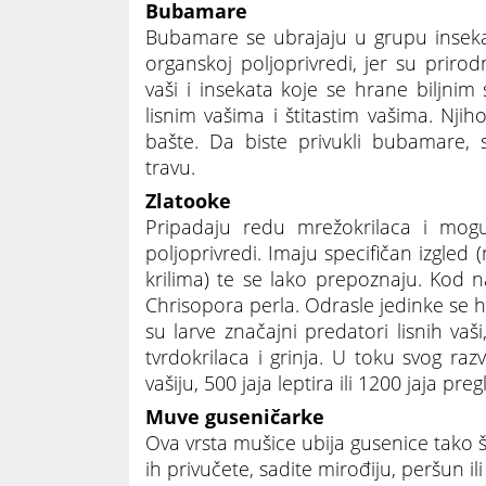
Bubamare
Bubamare se ubrajaju u grupu inseka
organskoj poljoprivredi, jer su prirod
vaši i insekata koje se hrane biljn
lisnim vašima i štitastim vašima. Njih
bašte. Da biste privukli bubamare, 
travu.
Zlatooke
Pripadaju redu mrežokrilaca i mog
poljoprivredi. Imaju specifičan izgle
krilima) te se lako prepoznaju. Kod n
Chrisopora perla. Odrasle jedinke s
su larve značajni predatori lisnih vaši, 
tvrdokrilaca i grinja. U toku svog ra
vašiju, 500 jaja leptira ili 1200 jaja preg
Muve guseničarke
Ova vrsta mušice ubija gusenice tako što
ih privučete, sadite mirođiju, peršun ili