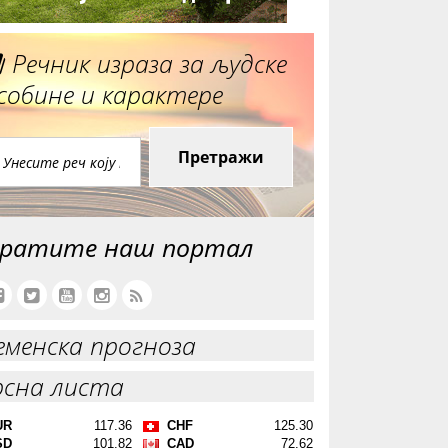
Речник израза за људске
собине и карактере
Претражи
ратите наш портал
еменска прогноза
рсна листа