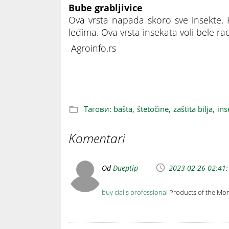
Bube grabljivice
Ova vrsta napada skoro sve insekte. K
leđima. Ova vrsta insekata voli bele ra
Agroinfo.rs
Insekti koji uništavaju štetočine u naš
Тагови:
bašta,
štetočine,
zaštita bilja,
ins
Komentari
Od
Dueptip
2023-02-26 02:41
buy cialis professional
Products of the Mo