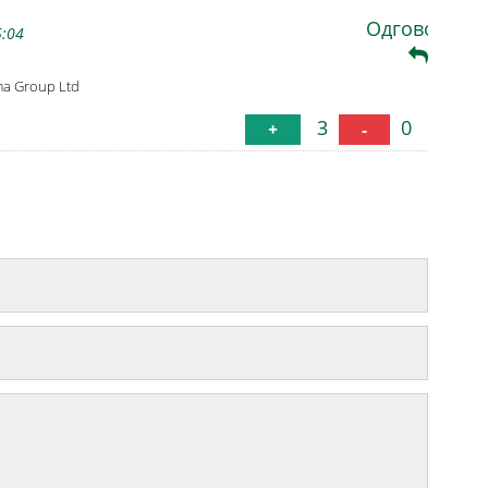
Одговори
5:04
ma Group Ltd
3
0
+
-