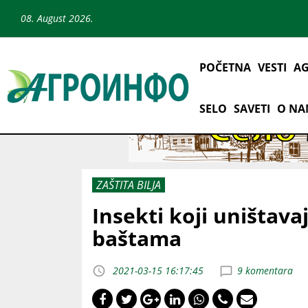
08. August 2026.
POČETNA
VESTI
AG
SELO
SAVETI
O N
ZAŠTITA BILJA
Insekti koji uništava
baštama
2021-03-15 16:17:45
9 komentara