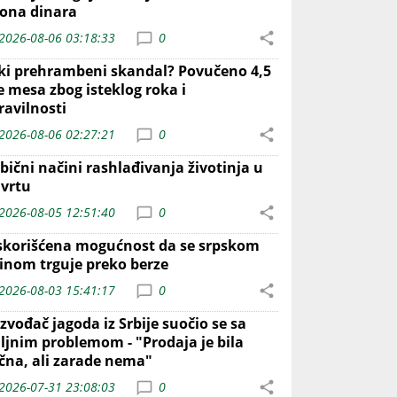
iona dinara
2026-08-06 03:18:33
0
iki prehrambeni skandal? Povučeno 4,5
e mesa zbog isteklog roka i
ravilnosti
2026-08-06 02:27:21
0
bični načini rashlađivanja životinja u
 vrtu
2026-08-05 12:51:40
0
skorišćena mogućnost da se srpskom
inom trguje preko berze
2026-08-03 15:41:17
0
zvođač jagoda iz Srbije suočio se sa
iljnim problemom - "Prodaja je bila
ična, ali zarade nema"
2026-07-31 23:08:03
0