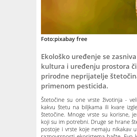
Foto:pixabay free
Ekološko uređenje se zasniva 
kultura i uređenju prostora 
prirodne neprijatelje štetoči
primenom pesticida.
Štetočine su one vrste životinja - vel
kakvu štetu na biljkama ili kvare izgl
štetočine. Mnoge vrste su korisne, jer 
koji su im potrebni. Druge se hrane š
postoje i vrste koje nemaju nikakav u
raznovrsnosti ekosistema bašte. Evo ko