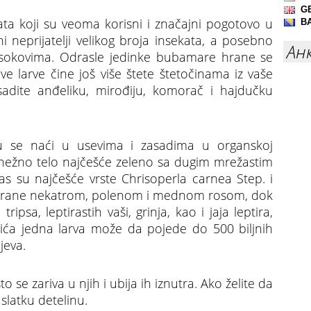
ta koji su veoma korisni i značajni pogotovo u
ni neprijatelji velikog broja insekata, a posebno
Ан
im sokovima. Odrasle jedinke bubamare hrane se
ove larve čine još više štete štetočinama iz vaše
sadite anđeliku, mirođiju, komorač i hajdučku
u se naći u usevima i zasadima u organskoj
d (nežno telo najčešće zeleno sa dugim mrežastim
as su najčešće vrste Chrisoperla carnea Step. i
e hrane nekatrom, polenom i mednom rosom, dok
tripsa, leptirastih vaši, grinja, kao i jaja leptira,
zvića jedna larva može da pojede do 500 biljnih
ljeva.
 se zariva u njih i ubija ih iznutra. Ako želite da
 slatku detelinu.