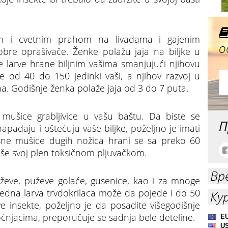
om i cvetnim prahom na livadama i gajenim
о
dobre oprašivače. Ženke polažu jaja na biljke u
rasle larve hrane biljnim vašima smanjujući njihovu
e od 40 do 150 jedinki vaši, a njihov razvoj u
a. Godišnje ženka polaže jaja od 3 do 7 puta.
e mušice grabljivice u vašu baštu. Da biste se
П
apadaju i oštećuju vaše biljke, poželjno je imati
ušne mušice dugih nožica hrani se sa preko 60
rališe svoj plen toksičnom pljuvačkom.
Вр
uževe, puževe golaće, gusenice, kao i za mnoge
 Jedna larva trvdokrilaca može da pojede i do 50
Ку
e insekte, poželjno je da posadite višegodišnje
voćnjacima, preporučuje se sadnja bele deteline.