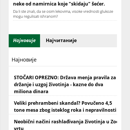
neke od namirnica koje "skidaju" šećer.
Da li ste znali, da se osim lekovima, visoke vrednosti glukoze
mogu regulisati ishranom?
Најновије
Најчитаније
Најновије
STOČARI OPREZNO: Država menja pravila za
držanje i uzgoj životinja - kazne do dva
miliona dinara
Veliki prehrambeni skandal? Povučeno 4,5
tone mesa zbog isteklog roka i nepravilnosti
Neobični načini rashlađivanja životinja u Zoo
vrtu