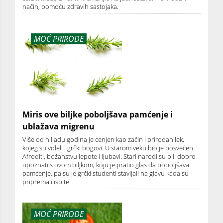
način, pomoću zdravih sastojaka.
MOĆ PRIRODE
Miris ove biljke poboljšava pamćenje i
ublažava migrenu
Više od hiljadu godina je cenjen kao začin i prirodan lek,
kojeg su voleli i grčki bogovi. U starom veku bio je posvećen
Afroditi, božanstvu lepote i ljubavi. Stari narodi su bili dobro
upoznati s ovom biljkom, koju je pratio glas da poboljšava
pamćenje, pa su je grčki studenti stavljali na glavu kada su
pripremali ispite.
MOĆ PRIRODE