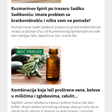
Ruzmarinov špirit po travaru Sadiku
Sadikoviću: Imate problem sa
kratkovidnošću i ništa vam ne pomaže?
Poznati travar Sadik Sadiković preporučuje kod kratkovidnosti
recept za jačanje očiju od Ruzmarinovog špirita kojim se svaki
dan natrljaju čelo, slepočnice, lice i vratne žile.
MOĆ PRIRODE
Kombinacija koja leči proširene vene, bolove
u mišićima i zglobovima, celulit…
Najčešći uzroci celulita su masna i pržena hrana, isto kao i
kofein. Brojni doktori prirodnog zdravlja ukazuju na to da se
celulit može ukloniti ili smanjiti na jednostavan i prirodan