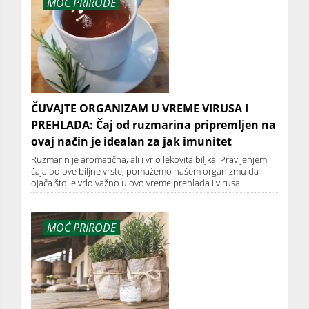
MOĆ PRIRODE
ČUVAJTE ORGANIZAM U VREME VIRUSA I
PREHLADA: Čaj od ruzmarina pripremljen na
ovaj način je idealan za jak imunitet
Ruzmarin je aromatična, ali i vrlo lekovita biljka. Pravljenjem
čaja od ove biljne vrste, pomažemo našem organizmu da
ojača što je vrlo važno u ovo vreme prehlada i virusa.
MOĆ PRIRODE