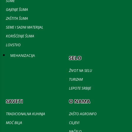
ŠUME
GAJENJE ŠUMA
ZAŠTITA ŠUMA
SEME I SADNI MATERIJAL
KORIŠĆENJE ŠUMA
LOVSTVO
MEHANIZACIJA
SELO
ŽIVOT NA SELU
TURIZAM
LEPOTE SRBIJE
SAVETI
O NAMA
TRADICIONALNA KUHINJA
ZAŠTO AGROINFO
MOĆ BILJA
CILJEVI
NAČELO