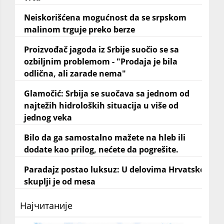
Neiskorišćena mogućnost da se srpskom
malinom trguje preko berze
Proizvođač jagoda iz Srbije suočio se sa
ozbiljnim problemom - "Prodaja je bila
odlična, ali zarade nema"
Glamočić: Srbija se suočava sa jednom od
najtežih hidroloških situacija u više od
jednog veka
Bilo da ga samostalno mažete na hleb ili
dodate kao prilog, nećete da pogrešite.
Paradajz postao luksuz: U delovima Hrvatske
skuplji je od mesa
Најчитаније