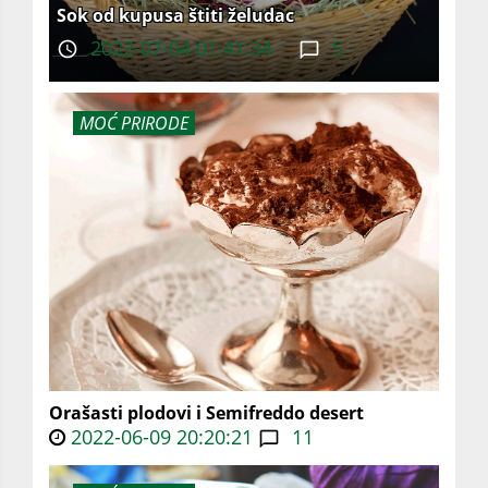
Sok od kupusa štiti želudac
2022-07-04 01:41:34
5
MOĆ PRIRODE
Orašasti plodovi i Semifreddo desert
2022-06-09 20:20:21
11