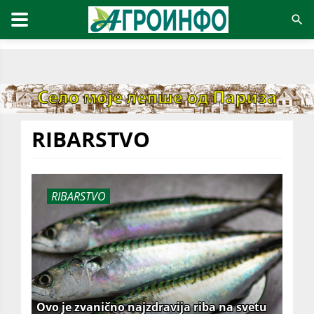
RIBARSTVO
RIBARSTVO
Ovo je zvanično najzdravija riba na svetu