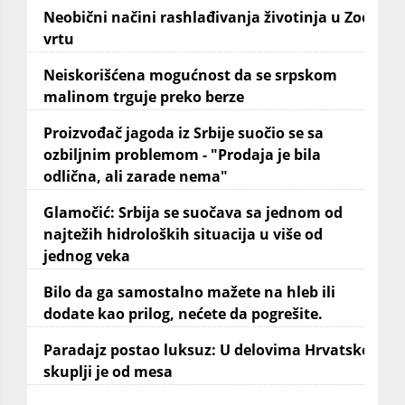
Neobični načini rashlađivanja životinja u Zoo
vrtu
Neiskorišćena mogućnost da se srpskom
malinom trguje preko berze
Proizvođač jagoda iz Srbije suočio se sa
ozbiljnim problemom - "Prodaja je bila
odlična, ali zarade nema"
Glamočić: Srbija se suočava sa jednom od
najtežih hidroloških situacija u više od
jednog veka
Bilo da ga samostalno mažete na hleb ili
dodate kao prilog, nećete da pogrešite.
Paradajz postao luksuz: U delovima Hrvatske
skuplji je od mesa