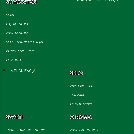
ŠUMARSTVO
ŠUME
GAJENJE ŠUMA
ZAŠTITA ŠUMA
SEME I SADNI MATERIJAL
KORIŠĆENJE ŠUMA
LOVSTVO
MEHANIZACIJA
SELO
ŽIVOT NA SELU
TURIZAM
LEPOTE SRBIJE
SAVETI
O NAMA
TRADICIONALNA KUHINJA
ZAŠTO AGROINFO