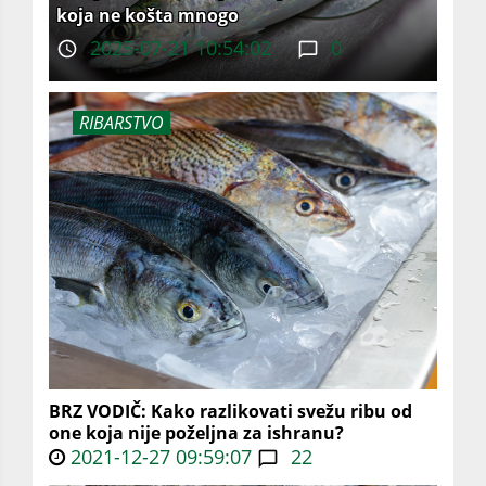
koja ne košta mnogo
2025-07-21 10:54:02
0
RIBARSTVO
BRZ VODIČ: Kako razlikovati svežu ribu od
one koja nije poželjna za ishranu?
2021-12-27 09:59:07
22