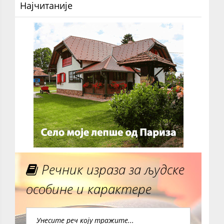
Најчитаније
Речник израза за људске
особине и карактере