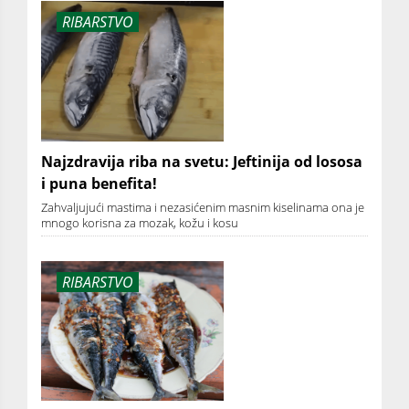
RIBARSTVO
Najzdravija riba na svetu: Jeftinija od lososa
i puna benefita!
Zahvaljujući mastima i nezasićenim masnim kiselinama ona je
mnogo korisna za mozak, kožu i kosu
RIBARSTVO