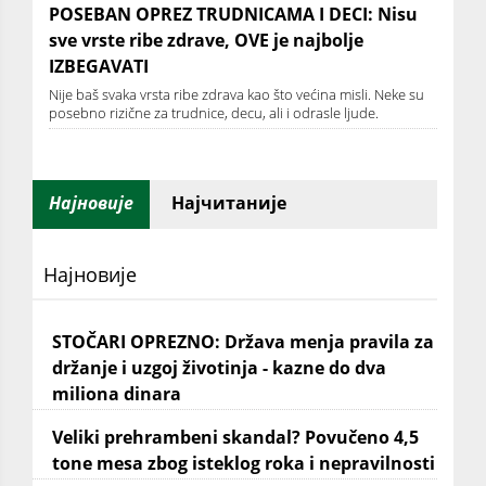
POSEBAN OPREZ TRUDNICAMA I DECI: Nisu
sve vrste ribe zdrave, OVE je najbolje
IZBEGAVATI
Nije baš svaka vrsta ribe zdrava kao što većina misli. Neke su
posebno rizične za trudnice, decu, ali i odrasle ljude.
Најновије
Најчитаније
Најновије
STOČARI OPREZNO: Država menja pravila za
držanje i uzgoj životinja - kazne do dva
miliona dinara
Veliki prehrambeni skandal? Povučeno 4,5
tone mesa zbog isteklog roka i nepravilnosti