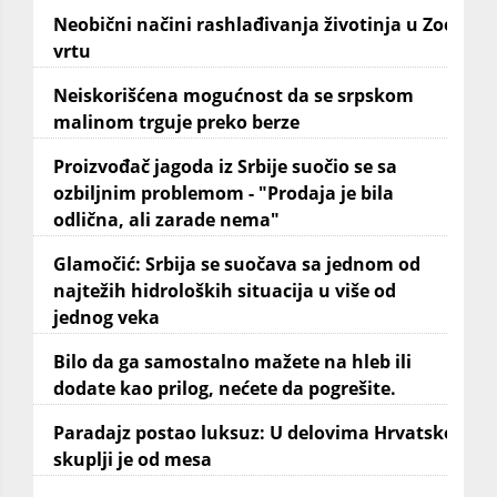
Neobični načini rashlađivanja životinja u Zoo
vrtu
Neiskorišćena mogućnost da se srpskom
malinom trguje preko berze
Proizvođač jagoda iz Srbije suočio se sa
ozbiljnim problemom - "Prodaja je bila
odlična, ali zarade nema"
Glamočić: Srbija se suočava sa jednom od
najtežih hidroloških situacija u više od
jednog veka
Bilo da ga samostalno mažete na hleb ili
dodate kao prilog, nećete da pogrešite.
Paradajz postao luksuz: U delovima Hrvatske
skuplji je od mesa