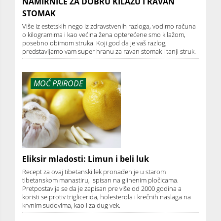
NAMIRNICE ZA DOBRU KILAŽU I RAVAN
STOMAK
Više iz estetskih nego iz zdravstvenih razloga, vodimo računa
o kilogramima i kao većina žena opterećene smo kilažom,
posebno obimom struka. Koji god da je vaš razlog,
predstavljamo vam super hranu za ravan stomak i tanji struk.
MOĆ PRIRODE
Eliksir mladosti: Limun i beli luk
Recept za ovaj tibetanski lek pronađen je u starom
tibetanskom manastiru, ispisan na glinenim pločicama.
Pretpostavlja se da je zapisan pre više od 2000 godina a
koristi se protiv triglicerida, holesterola i krečnih naslaga na
krvnim sudovima, kao i za dug vek.