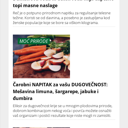
topi masne naslage
Reč je o potpuno prirodnom napitku za regulisanje telesne
težine. Koristi se od davnina, a posebno je zastupljena kod
ženske populacije koje se bore sa viškom kilograma.
MOĆ PRIRODE
Čarobni NAPITAK za vašu DUGOVEČNOST:
Mešavina limuna, šargarepe, jabuke i
đumbira
Eliksir za dugovečnost krije se u mnogim plodovima prirode,
dobrom kombinacijom nekog voća i povrća možete osnažiti
vaš organizam i postići rezultate koje niste mogli ni zamisliti.