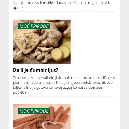
sastojke koje su koristile i danas su efikasnije nego lekovi iz
apoteke.
MOĆ PRIRODE
Da li je đumbir ljut?
Tvrdi se kako najkvalitetniji đumbir raste upravo u središnjem
planinskom delu Jamajke. Kina je najveći svetski izvoznik ove
biljke, a Indija gotovo celi svoj uzgoj koristi za domaće
potrebe.
MOĆ PRIRODE