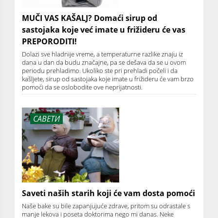
MUČI VAS KAŠALJ? Domaći sirup od
sastojaka koje već imate u frižideru će vas
PREPORODITI!
Dolazi sve hladnije vreme, a temperaturne razlike znaju iz
dana u dan da budu značajne, pa se dešava da se u ovom
periodu prehladimo. Ukoliko ste pri prehladi počeli i da
kašljete, sirup od sastojaka koje imate u frižideru će vam brzo
pomoći da se oslobodite ove neprijatnosti.
САВЕТИ
Saveti naših starih koji će vam dosta pomoći
Naše bake su bile zapanjujuće zdrave, pritom su odrastale s
manje lekova i poseta doktorima nego mi danas. Neke