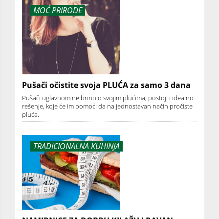
MOĆ PRIRODE
Pušači očistite svoja PLUĆA za samo 3 dana
Pušači uglavnom ne brinu o svojim plućima, postoji i idealno
rešenje, koje će im pomoći da na jednostavan način pročiste
pluća.
TRADICIONALNA KUHINJA