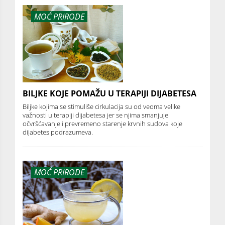
MOĆ PRIRODE
BILJKE KOJE POMAŽU U TERAPIJI DIJABETESA
Biljke kojima se stimuliše cirkulacija su od veoma velike
važnosti u terapiji dijabetesa jer se njima smanjuje
očvršćavanje i prevremeno starenje krvnih sudova koje
dijabetes podrazumeva.
MOĆ PRIRODE