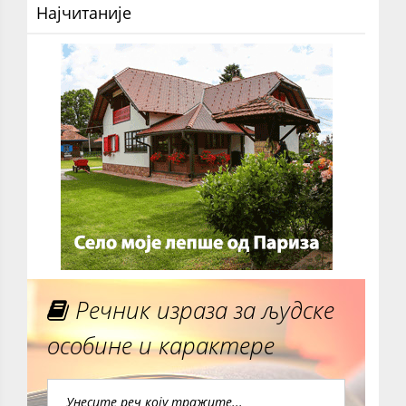
Најчитаније
Речник израза за људске
особине и карактере