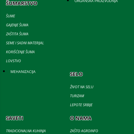
ORGANSKA PROIZVODNJA
ŠUMARSTVO
ŠUME
GAJENJE ŠUMA
ZAŠTITA ŠUMA
SEME I SADNI MATERIJAL
KORIŠĆENJE ŠUMA
LOVSTVO
MEHANIZACIJA
SELO
ŽIVOT NA SELU
TURIZAM
LEPOTE SRBIJE
SAVETI
O NAMA
TRADICIONALNA KUHINJA
ZAŠTO AGROINFO