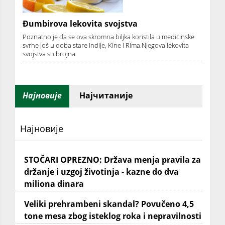
Đumbirova lekovita svojstva
Poznatno je da se ova skromna biljka koristila u medicinske
svrhe još u doba stare Indije, Kine i Rima.Njegova lekovita
svojstva su brojna.
Најновије
Најчитаније
Најновије
STOČARI OPREZNO: Država menja pravila za
držanje i uzgoj životinja - kazne do dva
miliona dinara
Veliki prehrambeni skandal? Povučeno 4,5
tone mesa zbog isteklog roka i nepravilnosti