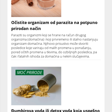
Očistite organizam od parazita na potpuno
prirodan način
Paraziti su organizmi koji se hrane na račun drugog
organizma (domaćina) i koji privremeno ili stalno nastanjuju
organizam domaćina. Njihovo prisustvo može stvoriti
posledice koje variraju od malih promena u ponašanju,
pored očitih promena u tkivima, do ozbiljnijih posledica, pa
čak i fatalnih ishoda za domaćina u nekim slučajevima.
MOĆ PRIRODE
Đumbirova voda ili detox voda koja uspešno