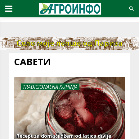
САВЕТИ
TRADICIONALNA KUHINJA
Recept za domaći džem od latica divlje