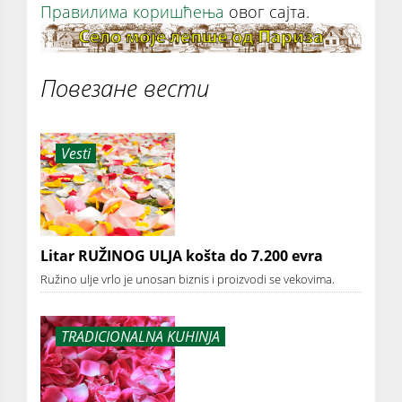
Правилима коришћења
овог сајта.
Повезане вести
Vesti
Litar RUŽINOG ULJA košta do 7.200 evra
Ružino ulje vrlo je unosan biznis i proizvodi se vekovima.
TRADICIONALNA KUHINJA