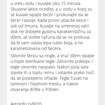
u vrelu vodu i kuvajte oko 15 minuta.
Skuvane latice ocedite, a u vodu u kojoj su
se kuvale sipajte šećer i prokuvajte da se
šećer rastopi. Kada provri ubacite latice i
sok od limuna. Kuvajte na umerenoj vatri
dok ne dobijete gustinu karakterističnu za
džem, ali vodite računa da se ne prekuva,
da bi vam ostala lepa rubin boja, a ne
karamelizovana od šećera.
Sklonite šerpu sa ringle, a vruć džem sipajte
u tople sterilisane tegle. Zatvorite poklopc i
tegle okrenite naopako. Nakon pola sata
stavite ih u toplu rernu i ostavite preko noći
da se postepeno ohlade. Tegle čuvati na
tamnom i hladnom mestu, a nakon
otvaranja držite u frižider.
Agroinfo.rs/K03S