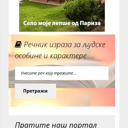
Речник израза за људске
особине и карактере
Претражи
Пратите наш портал