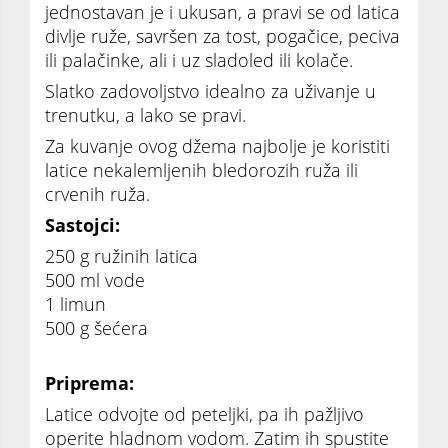
jednostavan je i ukusan, a pravi se od latica
divlje ruže, savršen za tost, pogačice, peciva
ili palačinke, ali i uz sladoled ili kolače.
Slatko zadovoljstvo idealno za uživanje u
trenutku, a lako se pravi.
Za kuvanje ovog džema najbolje je koristiti
latice nekalemljenih bledorozih ruža ili
crvenih ruža.
Sastojci:
250 g ružinih latica
500 ml vode
1 limun
500 g šećera
Priprema:
Latice odvojte od peteljki, pa ih pažljivo
operite hladnom vodom. Zatim ih spustite