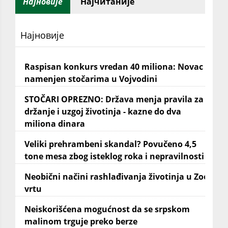
Најновије
Најчитаније
Најновије
Raspisan konkurs vredan 40 miliona: Novac
namenjen stočarima u Vojvodini
STOČARI OPREZNO: Država menja pravila za
držanje i uzgoj životinja - kazne do dva
miliona dinara
Veliki prehrambeni skandal? Povučeno 4,5
tone mesa zbog isteklog roka i nepravilnosti
Neobični načini rashlađivanja životinja u Zoo
vrtu
Neiskorišćena mogućnost da se srpskom
malinom trguje preko berze