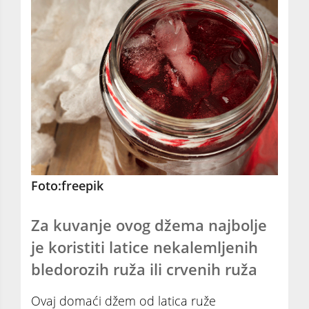
Foto:freepik
Za kuvanje ovog džema najbolje
je koristiti latice nekalemljenih
bledorozih ruža ili crvenih ruža
Ovaj domaći džem od latica ruže