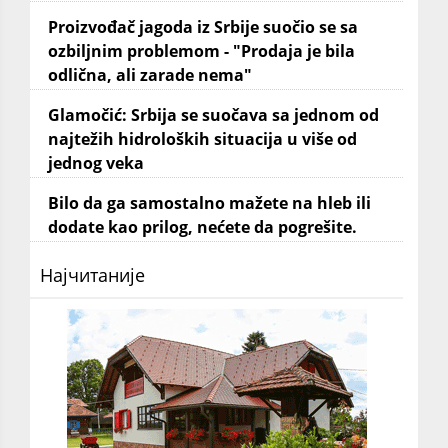
Proizvođač jagoda iz Srbije suočio se sa
ozbiljnim problemom - "Prodaja je bila
odlična, ali zarade nema"
Glamočić: Srbija se suočava sa jednom od
najtežih hidroloških situacija u više od
jednog veka
Bilo da ga samostalno mažete na hleb ili
dodate kao prilog, nećete da pogrešite.
Најчитаније