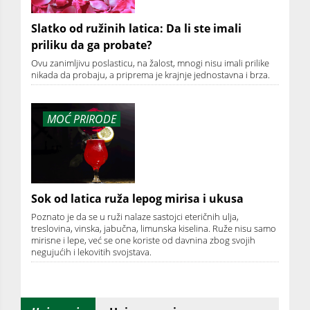
Slatko od ružinih latica: Da li ste imali
priliku da ga probate?
Ovu zanimljivu poslasticu, na žalost, mnogi nisu imali prilike
nikada da probaju, a priprema je krajnje jednostavna i brza.
MOĆ PRIRODE
Sok od latica ruža lepog mirisa i ukusa
Poznato je da se u ruži nalaze sastojci eteričnih ulja,
treslovina, vinska, jabučna, limunska kiselina. Ruže nisu samo
mirisne i lepe, već se one koriste od davnina zbog svojih
negujućih i lekovitih svojstava.