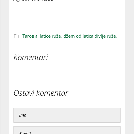
Recept za domaći džem od latica divlje ruže
Тагови:
latice ruža,
džem od latica divlje ruže,
Komentari
Ostavi komentar