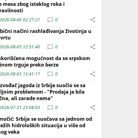
e mesa zbog isteklog roka i
ravilnosti
2026-08-06 02:27:21
0
bični načini rashlađivanja životinja u
 vrtu
2026-08-05 12:51:40
0
skorišćena mogućnost da se srpskom
inom trguje preko berze
2026-08-03 15:41:17
0
zvođač jagoda iz Srbije suočio se sa
iljnim problemom - "Prodaja je bila
ična, ali zarade nema"
2026-07-31 23:08:03
0
močić: Srbija se suočava sa jednom od
ežih hidroloških situacija u više od
nog veka