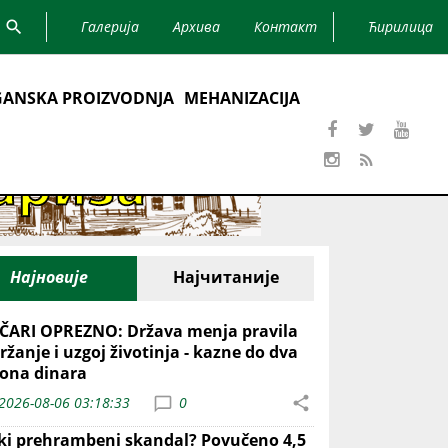
Галерија
Архива
Контакт
Ћирилица
ANSKA PROIZVODNJA
MEHANIZACIJA
Најновије
Најчитаније
ČARI OPREZNO: Država menja pravila
ržanje i uzgoj životinja - kazne do dva
iona dinara
2026-08-06 03:18:33
0
iki prehrambeni skandal? Povučeno 4,5