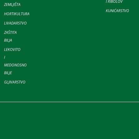
I RIBOLOV
ZEMLJIŠTA
KUNIĆARSTVO
HORTIKULTURA
LIVADARSTVO
ZAŠTITA
BILJA
LEKOVITO
I
MEDONOSNO
BILJE
GLJIVARSTVO