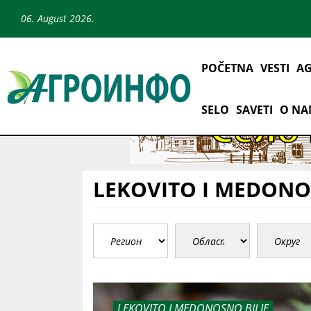
06. August 2026.
POČETNA
VESTI
AG
SELO
SAVETI
O N
LEKOVITO I MEDONO
LEKOVITO I MEDONOSNO BILJE