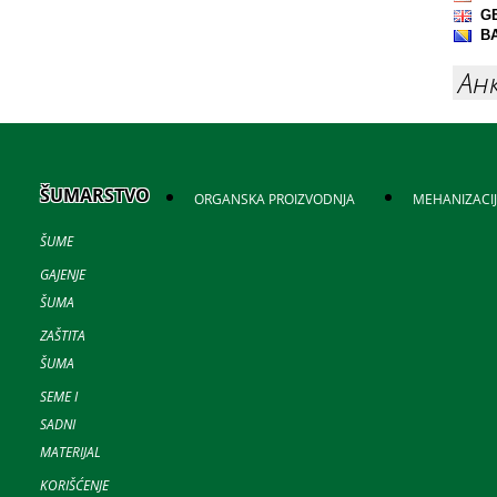
Ан
ŠUMARSTVO
ORGANSKA PROIZVODNJA
MEHANIZACI
ŠUME
GAJENJE
ŠUMA
ZAŠTITA
ŠUMA
SEME I
SADNI
MATERIJAL
KORIŠĆENJE