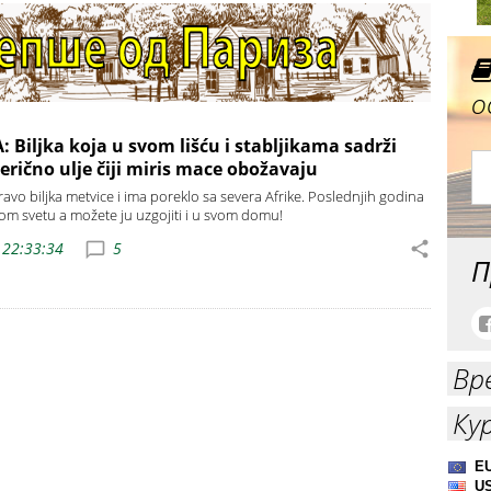
о
 Biljka koja u svom lišću i stabljikama sadrži
erično ulje čiji miris mace obožavaju
ravo biljka metvice i ima poreklo sa severa Afrike. Poslednjih godina
lom svetu a možete ju uzgojiti i u svom domu!
 22:33:34
5
П
Вр
Ку