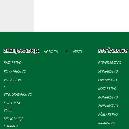
ZEMLJORADNJA
STOČARSTVO
AGRO TV
VESTI
RATARSTVO
GOVEDARSTVO
POVRTARSTVO
SVINJARSTVO
VOĆARSTVO
OVČARSTVO
I
KOZARSTVO
VINOGRADARSTVO
KONJARSTVO
EGZOTIČNO
ŽIVINARSTVO
VOĆE
PČELARSTVO
MELIORACIJE
RIBARSTVO
I OBRADA