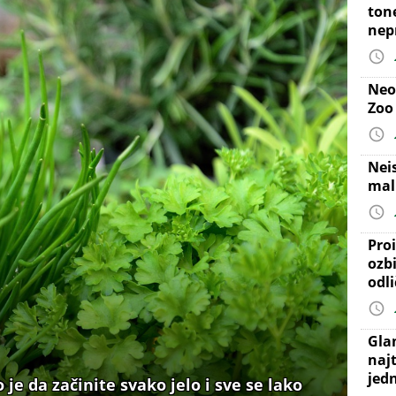
ton
nep
Neo
Zoo
Nei
mal
Proi
ozb
odl
Gla
najt
jed
je da začinite svako jelo i sve se lako