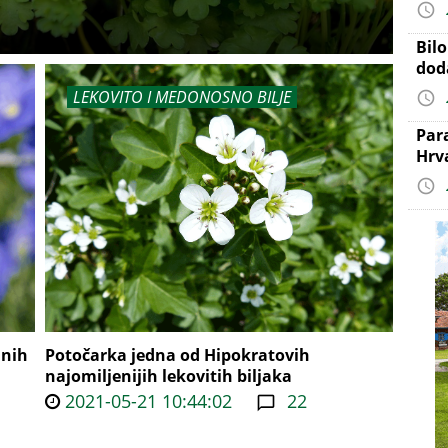
Bil
dod
LEKOVITO I MEDONOSNO BILJE
Par
Hrv
jnih
Potočarka jedna od Hipokratovih
najomiljenijih lekovitih biljaka
2021-05-21 10:44:02
22