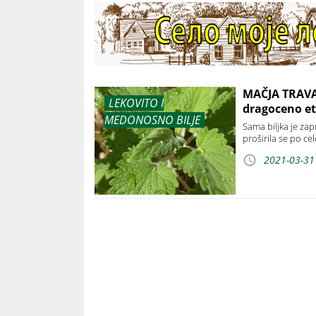
MAČJA TRAVA:
LEKOVITO I
dragoceno et
MEDONOSNO BILJE
Sama biljka je zap
proširila se po ce
2021-03-31