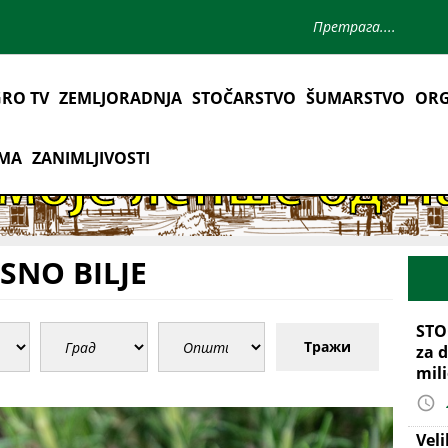
RO TV
ZEMLJORADNJA
STOČARSTVO
ŠUMARSTVO
ORG
AMA
ZANIMLJIVOSTI
SNO BILJE
STO
Тражи
za d
mil
Vel