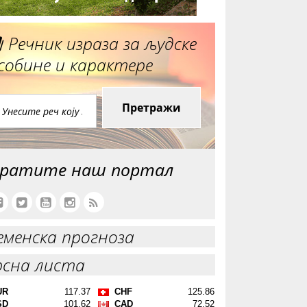
Речник израза за људске
собине и карактере
Претражи
ратите наш портал
еменска прогноза
рсна листа