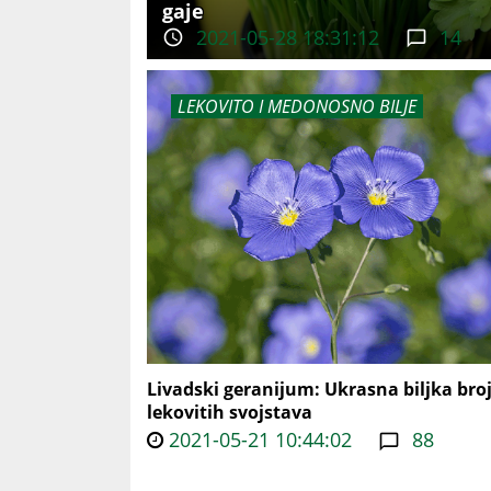
gaje
2021-05-28 18:31:12
14
LEKOVITO I MEDONOSNO BILJE
Livadski geranijum: Ukrasna biljka bro
lekovitih svojstava
2021-05-21 10:44:02
88