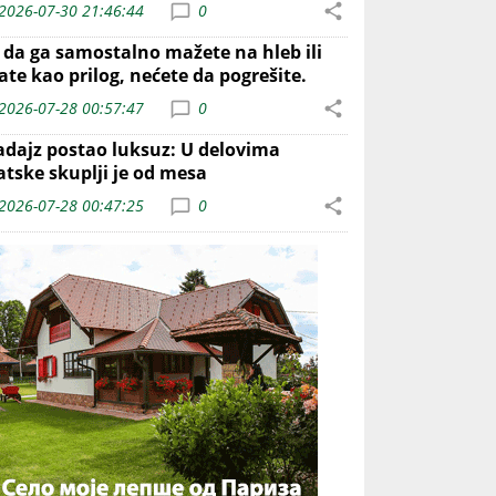
2026-07-30 21:46:44
0
o da ga samostalno mažete na hleb ili
ate kao prilog, nećete da pogrešite.
2026-07-28 00:57:47
0
adajz postao luksuz: U delovima
atske skuplji je od mesa
2026-07-28 00:47:25
0