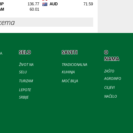
кета
SELO
SAVETI
O
JA
NAMA
ŽIVOT NA
TRADICIONALNA
ZAŠTO
SELU
KUHINJA
AGROINFO
TURIZAM
MOĆ BILJA
CILJEVI
LEPOTE
NAČELO
SRBIJE