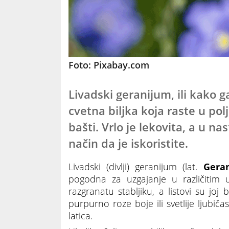
Foto: Pixabay.com
Livadski geranijum, ili kako ga
cvetna biljka koja raste u polj
bašti. Vrlo je lekovita, a u n
način da je iskoristite.
Livadski (divlji) geranijum (lat.
Gera
pogodna za uzgajanje u različitim 
razgranatu stabljiku, a listovi su joj 
purpurno roze boje ili svetlije ljubič
latica.