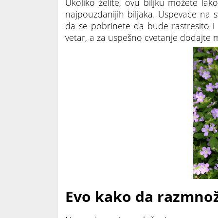
Ukoliko želite, ovu biljku možete lak
najpouzdanijih biljaka. Uspevaće na s
da se pobrinete da bude rastresito i
vetar, a za uspešno cvetanje dodajte
Evo kako da razmnož