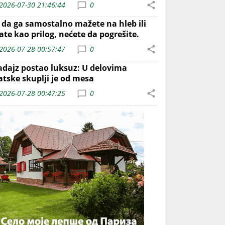
2026-07-30 21:46:44
0
o da ga samostalno mažete na hleb ili
ate kao prilog, nećete da pogrešite.
2026-07-28 00:57:47
0
adajz postao luksuz: U delovima
atske skuplji je od mesa
2026-07-28 00:47:25
0