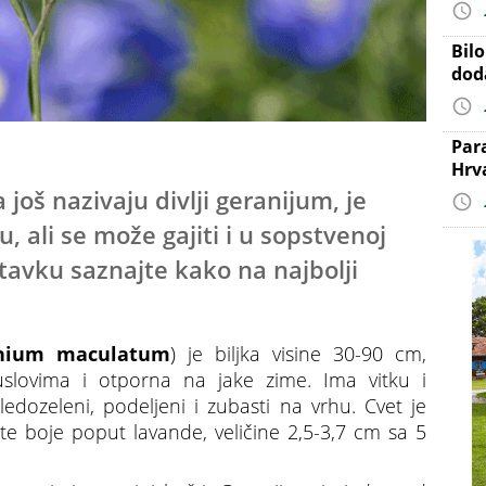
Bil
dod
Par
Hrv
 još nazivaju divlji geranijum, je
u, ali se može gajiti i u sopstvenoj
astavku saznajte kako na najbolji
nium maculatum
) je biljka visine 30-90 cm,
uslovima i otporna na jake zime. Ima vitku i
bledozeleni, podeljeni i zubasti na vrhu. Cvet je
aste boje poput lavande, veličine 2,5-3,7 cm sa 5