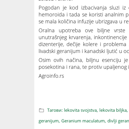
Pogodan je kod izbacivanja sluzi iz c
hemoroida i tada se koristi analnim 
se mala količina infuzije ubrizgava u r
Oralna upotreba ove biljne vrste 
unutrašnjeg krvarenja, inkontinencije 
dizenterije, dečije kolere i proble
livadski geranijum i kanadski ljutić u
Osim ovih načina, biljnu esenciju j
posekotina i rana, te protiv upaljenog i 
Agroinfo.rs
Livadski geranijum: Ukrasna biljka broj
Тагови:
lekovita svojstva,
lekovita biljka,
geranijum,
Geranium maculatum,
divlji gera