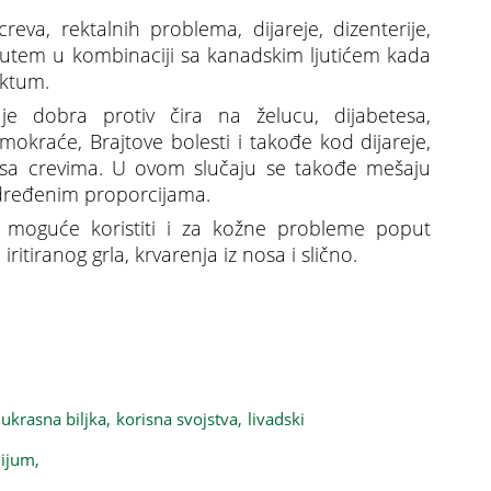
reva, rektalnih problema, dijareje, dizenterije,
putem u kombinaciji sa kanadskim ljutićem kada
ektum.
je dobra protiv čira na želucu, dijabetesa,
mokraće, Brajtove bolesti i takođe kod dijareje,
ma sa crevima. U ovom slučaju se takođe mešaju
 određenim proporcijama.
e moguće koristiti i za kožne probleme poput
iritiranog grla, krvarenja iz nosa i slično.
nih lekovitih svojstava
ukrasna biljka,
korisna svojstva,
livadski
nijum,