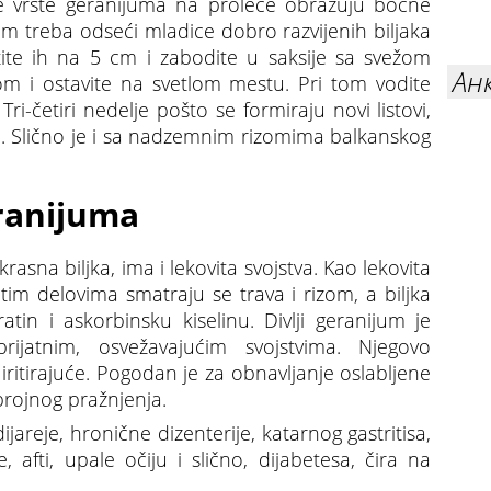
vrste geranijuma na proleće obrazuju bočne
tom treba odseći mladice dobro razvijenih biljaka
te ih na 5 cm i zabodite u saksije sa svežom
Ан
lijom i ostavite na svetlom mestu. Pri tom vodite
i-četiri nedelje pošto se formiraju novi listovi,
u. Slično je i sa nadzemnim rizomima balkanskog
eranijuma
rasna biljka, ima i lekovita svojstva. Kao lekovita
itim delovima smatraju se trava i rizom, a biljka
ratin i askorbinsku kiselinu. Divlji geranijum je
rijatnim, osvežavajućim svojstvima. Njegovo
e iritirajuće. Pogodan je za obnavljanje oslabljene
brojnog pražnjenja.
reje, hronične dizenterije, katarnog gastritisa,
 afti, upale očiju i slično, dijabetesa, čira na