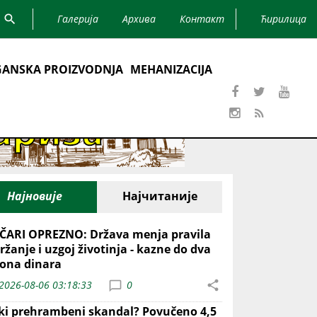
Галерија
Архива
Контакт
Ћирилица
ANSKA PROIZVODNJA
MEHANIZACIJA
Најновије
Најчитаније
ČARI OPREZNO: Država menja pravila
ržanje i uzgoj životinja - kazne do dva
iona dinara
2026-08-06 03:18:33
0
iki prehrambeni skandal? Povučeno 4,5