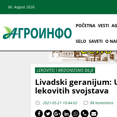
06. August 2026.
POČETNA
VESTI
AG
SELO
SAVETI
O N
LEKOVITO I MEDONOSNO BILJE
Livadski geranijum: 
lekovitih svojstava
2021-05-21 10:44:02
88 komentara