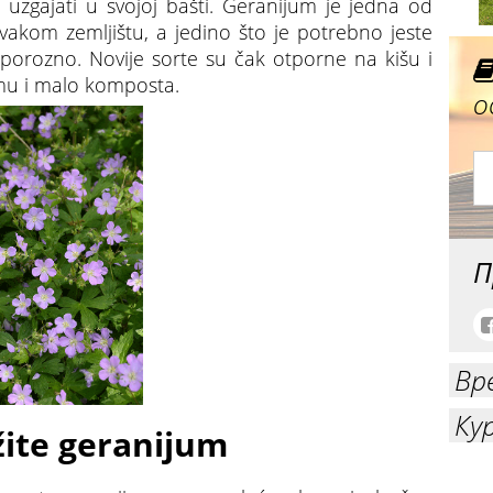
o uzgajati u svojoj bašti. Geranijum je jedna od
vakom zemljištu, a jedino što je potrebno jeste
 porozno. Novije sorte su čak otporne na kišu i
 mu i malo komposta.
о
П
Вр
Ку
ite geranijum