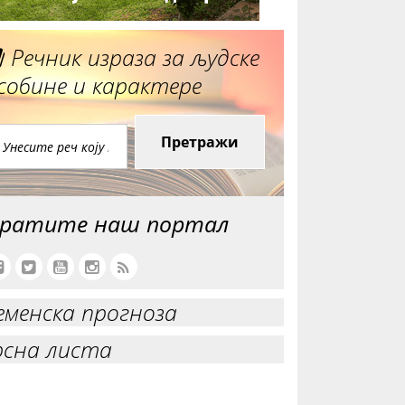
Речник израза за људске
собине и карактере
Претражи
ратите наш портал
еменска прогноза
рсна листа