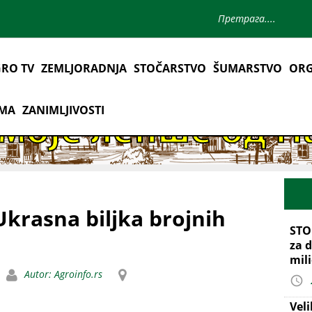
RO TV
ZEMLJORADNJA
STOČARSTVO
ŠUMARSTVO
ORG
AMA
ZANIMLJIVOSTI
Ukrasna biljka brojnih
STO
za d
mil
Autor: Agroinfo.rs
Vel