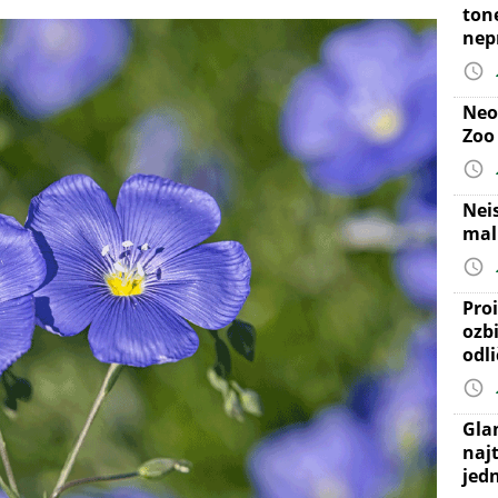
ton
nep
Neo
Zoo
Nei
mal
Proi
ozb
odl
Gla
najt
jed