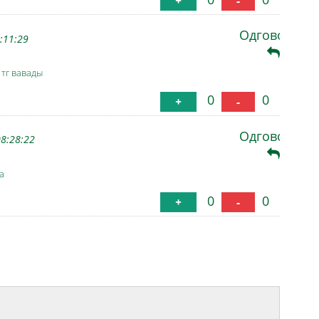
+
-
Одговори
:11:29
z
тг вавады
0
0
+
-
Одговори
08:28:22
а
0
0
+
-