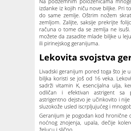
Na podzemnim položenicama mnoge 
izdanke iz kojih niču nove biljke. Pri 
do same zemlje. Oštrim nožem skrati
zemljom. Zalijte, saksije prekrijte fo
računa o tome da se zemlja ne isuši. Tr
možete da zasadite mlade biljke u lej
ili pirinejskog geranijuma.
Lekovita svojstva g
Livadski geranijum pored toga što je uk
biljka koristi se još od 16 veka. Lekov
sadrži vitamin K, esencijalna ulja, ke
odličan i efektivan astrigent sa p
astrigentno dejstvo je učinkovito i nij
sluzokože usled iscrpljujućeg i mnogo
Geranijum je pogodan kod hronične dija
noćnog znojenja, upala, dečije kolere,
želucu i slično.