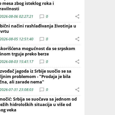
e mesa zbog isteklog roka i
ravilnosti
2026-08-06 02:27:21
0
bični načini rashlađivanja životinja u
 vrtu
2026-08-05 12:51:40
0
skorišćena mogućnost da se srpskom
inom trguje preko berze
2026-08-03 15:41:17
0
zvođač jagoda iz Srbije suočio se sa
iljnim problemom - "Prodaja je bila
ična, ali zarade nema"
2026-07-31 23:08:03
0
močić: Srbija se suočava sa jednom od
ežih hidroloških situacija u više od
nog veka