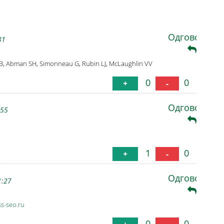
Одговори
31
B, Abman SH, Simonneau G, Rubin LJ, McLaughlin VV
0
0
+
-
Одговори
:55
1
0
+
-
Одговори
1:27
ss-seo.ru
0
0