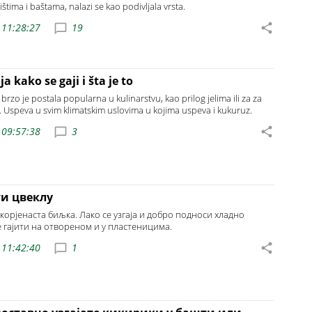
tima i baštama, nalazi se kao podivljala vrsta.
 11:28:27
19
a kako se gaji i šta je to
 brzo je postala popularna u kulinarstvu, kao prilog jelima ili za za
. Uspeva u svim klimatskim uslovima u kojima uspeva i kukuruz.
 09:57:38
3
ти цвеклу
 корјенаста биљка. Лако се узгаја и добро подноси хладно
 гајити на отвореном и у пластеницима.
 11:42:40
1