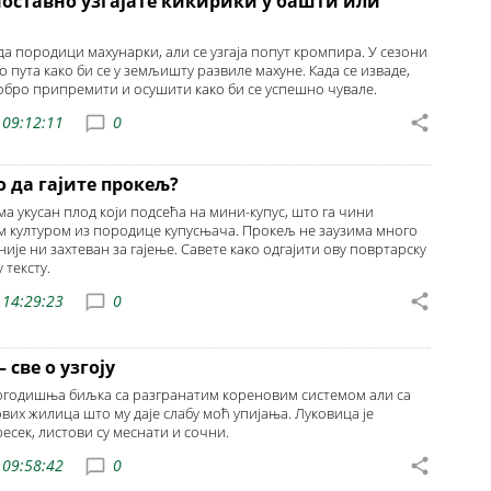
ноставно узгајате кикирики у башти или
а породици махунарки, али се узгаја попут кромпира. У сезони
о пута како би се у земљишту развиле махуне. Када се изваде,
добро припремити и осушити како би се успешно чувале.
 09:12:11
0
о да гајите прокељ?
а укусан плод који подсећа на мини-купус, што га чини
 културом из породице купусњача. Прокељ не заузима много
 није ни захтеван за гајење. Савете како одгајити ову повртарску
 тексту.
 14:29:23
0
 све о узгоју
вогодишња биљка са разгранатим кореновим системом али са
вих жилица што му даје слабу моћ упијања. Луковица је
есек, листови су меснати и сочни.
 09:58:42
0