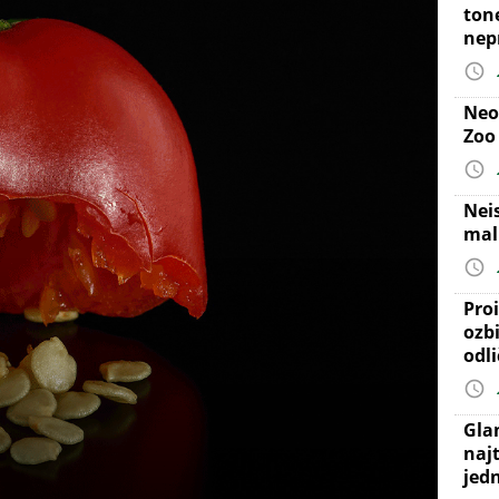
ton
nep
Neo
Zoo
Nei
mal
Proi
ozb
odl
Gla
najt
jed