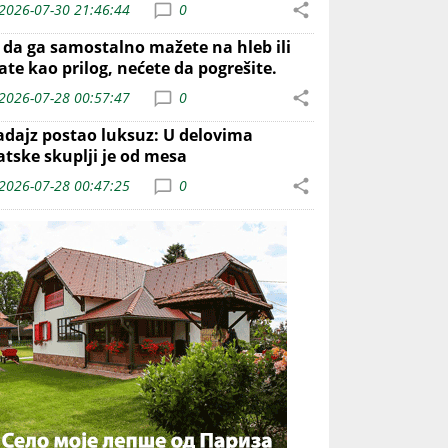
2026-07-30 21:46:44
0
o da ga samostalno mažete na hleb ili
ate kao prilog, nećete da pogrešite.
2026-07-28 00:57:47
0
adajz postao luksuz: U delovima
atske skuplji je od mesa
2026-07-28 00:47:25
0