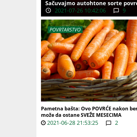
Sačuvajmo autohtone sorte povr
2021-07-26 10:42:06
9
POVRTARSTVO
Pametna bašta: Ovo POVRĆE nakon be
može da ostane SVEŽE MESECIMA
2021-06-28 21:53:25
2