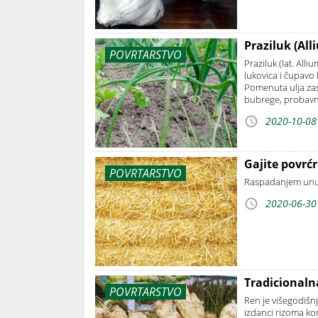
Praziluk (All
POVRTARSTVO
Praziluk (lat. All
lukovica i čupavo 
Pomenuta ulja zasl
bubrege, probavne
2020-10-08
Gajite povrć
POVRTARSTVO
Raspadanjem unutr
2020-06-30
Tradicional
POVRTARSTVO
Ren je višegodišnj
izdаnci rizomа ko