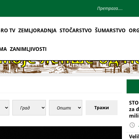
RO TV
ZEMLJORADNJA
STOČARSTVO
ŠUMARSTVO
ORG
AMA
ZANIMLJIVOSTI
STO
Тражи
za d
mil
Vel