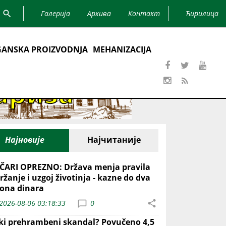
Галерија
Архива
Контакт
Ћирилица
ANSKA PROIZVODNJA
MEHANIZACIJA
Најновије
Најчитаније
ČARI OPREZNO: Država menja pravila
ržanje i uzgoj životinja - kazne do dva
iona dinara
2026-08-06 03:18:33
0
iki prehrambeni skandal? Povučeno 4,5