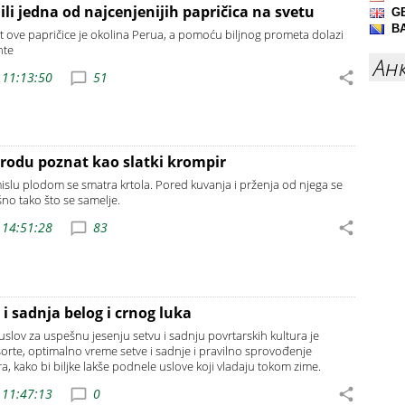
li jedna od najcenjenijih papričica na svetu
 ove papričice je okolina Perua, a pomoću biljnog prometa dolazi
nte
Ан
 11:13:50
51
narodu poznat kao slatki krompir
slu plodom se smatra krtola. Pored kuvanja i prženja od njega se
šno tako što se samelje.
 14:51:28
83
 i sadnja belog i crnog luka
ov za uspešnu jesenju setvu i sadnju povrtarskih kultura je
rte, optimalno vreme setve i sadnje i pravilno sprovođenje
, kako bi biljke lakše podnele uslove koji vladaju tokom zime.
 11:47:13
0