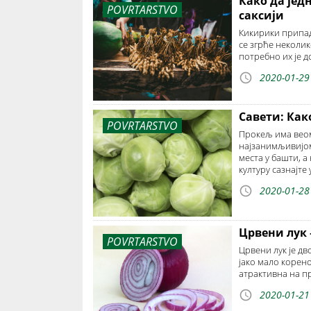
Како да јед
POVRTARSTVO
саксији
Кикирики припад
се згрће неколик
потребно их је 
2020-01-29
Савети: Как
POVRTARSTVO
Прокељ има веом
најзанимљивијом
места у башти, а
културу сазнајте у
2020-01-28
Црвени лук –
POVRTARSTVO
Црвени лук је д
јако мало корено
атрактивна на пр
2020-01-21