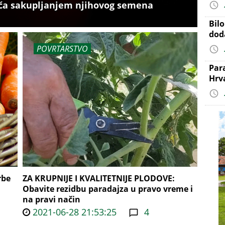
ća sakupljanjem njihovog semena
Bil
dod
POVRTARSTVO
Par
Hrv
rbe
ZA KRUPNIJE I KVALITETNIJE PLODOVE:
Obavite rezidbu paradajza u pravo vreme i
na pravi način
2021-06-28 21:53:25
4