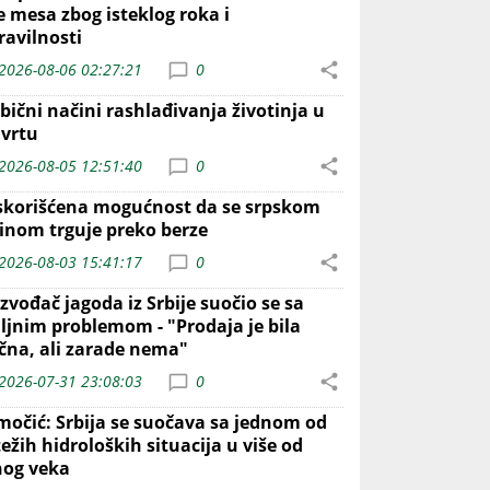
e mesa zbog isteklog roka i
ravilnosti
2026-08-06 02:27:21
0
bični načini rashlađivanja životinja u
 vrtu
2026-08-05 12:51:40
0
skorišćena mogućnost da se srpskom
inom trguje preko berze
2026-08-03 15:41:17
0
zvođač jagoda iz Srbije suočio se sa
iljnim problemom - "Prodaja je bila
ična, ali zarade nema"
2026-07-31 23:08:03
0
močić: Srbija se suočava sa jednom od
ežih hidroloških situacija u više od
nog veka