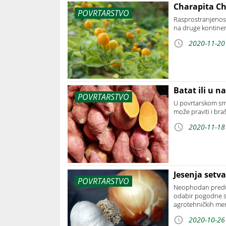
Charapita Chi
POVRTARSTVO
Rasprostranjenost
na druge kontine
2020-11-20
Batat ili u 
POVRTARSTVO
U povrtarskom smi
može praviti i bra
2020-11-18
Jesenja setva
POVRTARSTVO
Neophodan predusl
odabir pogodne so
agrotehničkih mera
2020-10-26