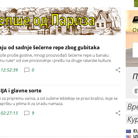
о
aju od sadnje šećerne repe zbog gubitaka
oše prošle godine, mnogi proizvođači šećerne repe u banatu
gnu ruke" od ove proizvodnje i pređu na druge ratarske kulture.
 12:52:39
0
П
JA i glavne sorte
ti za pripremu variva, a od sušene leblebije se pravi brašno, koje se
zapršku u jelima ili za izradu namaza.
Вр
 02:27:13
9
Ку