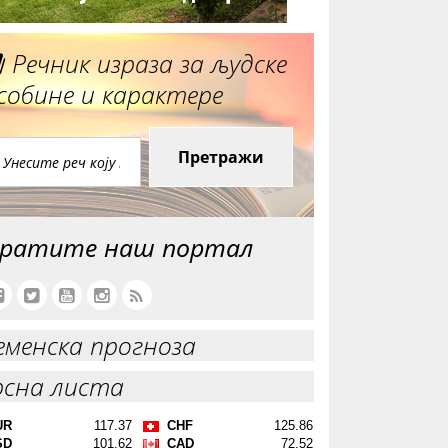
Речник израза за људске
собине и карактере
Претражи
ратите наш портал
еменска прогноза
рсна листа