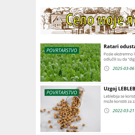
Ratari odust
POVRTARSTVO
Posle ekstremno l
odlučili su da "di
2025-03-06
Uzgoj LEBLEBI
POVRTARSTVO
Leblebija se koris
može koristiti za 
2022-03-21