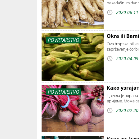
nekadašnjim dvoriš
2020-06-11
Okra ili Bamij
POVRTARSTVO
Ova tropska biljka
zapržavanje čorbi
2020-04-09
Како узгаја
POVRTARSTVO
Цвекла је здрава
вријеме. Може се
2020-02-20