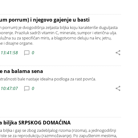
ium porrum) i njegovo gajenje u basti
ium porrum) je dvogodišnja zeljasta biljka koju karakteriše duguljasta
korenje. Praziluk sadrži vitamin C, minerale, sumpor i eterična ulja.
užna su za specifičan miris, a blagotvorno deluju na krv, jetru,
 i disajne organe.
 13:41:58
0
re na balama sena
ašnosti bale nastaje idealna podloga za rast povrća.
 10:47:07
0
na biljka SRPSKOG DOMAĆINA
а biljkа i gаji se zbog zаdebljаlog rizomа (rizomа), а jednogodišnji
riste se zа reprodukciju (rаzmnožаvаnje). Po zapuštenim mestima,