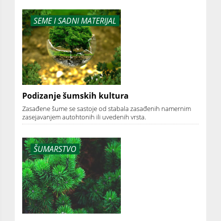
SEME I SADNI MATERIJAL
Podizanje šumskih kultura
Zasađene šume se sastoje od stabala zasađenih namernim
zasejavanjem autohtonih ili uvedenih vrsta.
ŠUMARSTVO