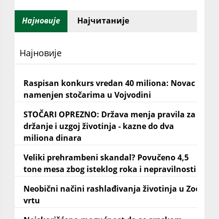
Најновије
Најчитаније
Најновије
Raspisan konkurs vredan 40 miliona: Novac
namenjen stočarima u Vojvodini
STOČARI OPREZNO: Država menja pravila za
držanje i uzgoj životinja - kazne do dva
miliona dinara
Veliki prehrambeni skandal? Povučeno 4,5
tone mesa zbog isteklog roka i nepravilnosti
Neobični načini rashlađivanja životinja u Zoo
vrtu