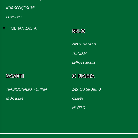
KORIŠĆENJE ŠUMA
LOVSTVO
MEHANIZACIJA
SELO
ŽIVOT NA SELU
TURIZAM
LEPOTE SRBIJE
SAVETI
O NAMA
TRADICIONALNA KUHINJA
ZAŠTO AGROINFO
MOĆ BILJA
CILJEVI
NAČELO