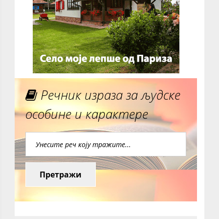
Речник израза за људске
особине и карактере
Претражи