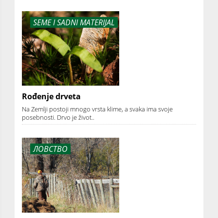
SEME I SADNI MATERIJAL
Rođenje drveta
Na Zemlji postoji mnogo vrsta klime, a svaka ima svoje
posebnosti. Drvo je život..
ЛОВСТВО