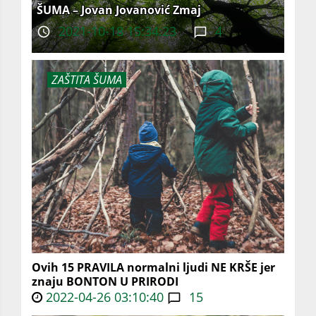
ŠUMA – Jovan Jovanović Zmaj
2021-10-18 15:34:23
4
ZAŠTITA ŠUMA
Ovih 15 PRAVILA normalni ljudi NE KRŠE jer
znaju BONTON U PRIRODI
2022-04-26 03:10:40
15