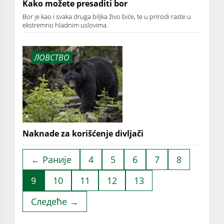
Kako možete presaditi bor
Bor je kao i svaka druga biljka živo biće, te u prirodi raste u
ekstremno hladnim uslovima.
ЛОВСТВО
Naknade za korišćenje divljači
← Раније
4
5
6
7
8
9
10
11
12
13
Следеће →