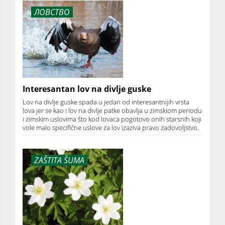
ЛОВСТВО
Interesantan lov na divlje guske
Lov na divlje guske spada u jedan od interesantnijih vrsta
lova jer se kao i lov na divlje patke obavlja u zimskiom periodu
i zimskim uslovima što kod lovaca pogotovo onih starsnih koji
vole malo specifične uslove za lov izaziva pravo zadovoljstvo.
ZAŠTITA ŠUMA