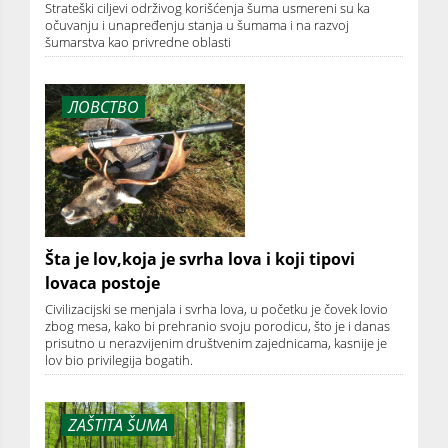
Strateški ciljevi održivog korišćenja šuma usmereni su ka
očuvanju i unapređenju stanja u šumama i na razvoj
šumarstva kao privredne oblasti
ЛОВСТВО
Šta je lov,koja je svrha lova i koji tipovi
lovaca postoje
Civilizacijski se menjala i svrha lova, u početku je čovek lovio
zbog mesa, kako bi prehranio svoju porodicu, što je i danas
prisutno u nerazvijenim društvenim zajednicama, kasnije je
lov bio privilegija bogatih.
ZAŠTITA ŠUMA