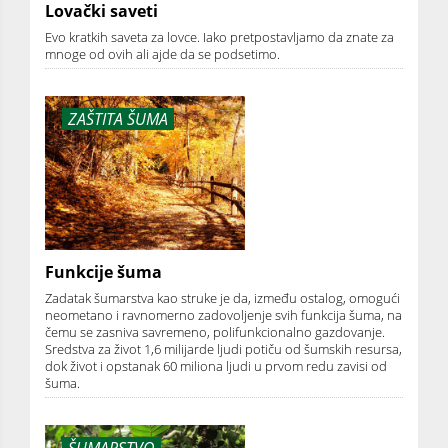
Lovački saveti
Evo kratkih saveta za lovce. Iako pretpostavljamo da znate za
mnoge od ovih ali ajde da se podsetimo.
ZAŠTITA ŠUMA
Funkcije šuma
Zadatak šumarstva kao struke je da, između ostalog, omogući
neometano i ravnomerno zadovoljenje svih funkcija šuma, na
čemu se zasniva savremeno, polifunkcionalno gazdovanje.
Sredstva za život 1,6 milijarde ljudi potiču od šumskih resursa,
dok život i opstanak 60 miliona ljudi u prvom redu zavisi od
šuma.
ŠUMARSTVO