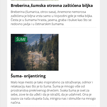
Breberina,šumska otrovna zaštićena biljka
Breberina (šumarica, otrov-sasa), Anemone nemorosa
zaštićena je biljna vrsta samo u Vojvodini gde je retka biljka.
Česta je u šumama hrasta, jasena, graba i bukve kao što se
redovno javlja i u četinarskim šumama.
ŠUME
Šuma- orijentiring
Malo koje mesto je tako inspirativno za istraživanje, odmor i
relaksaciju kao što je to šuma. Šuma je mnogo više od
prostranstva prekrivenog drvećem. Svaka šuma je svet za
sebe, zove te da uđeš i da je istražiš, da je udahneš. Ona je
izazov za naša otupela čula, intrigira nas i stimuliše na mnogo
načina.