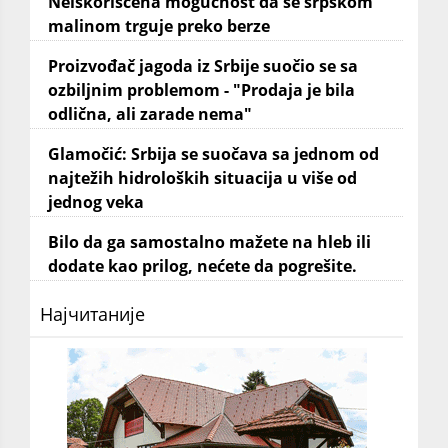
Neiskorišćena mogućnost da se srpskom
malinom trguje preko berze
Proizvođač jagoda iz Srbije suočio se sa
ozbiljnim problemom - "Prodaja je bila
odlična, ali zarade nema"
Glamočić: Srbija se suočava sa jednom od
najtežih hidroloških situacija u više od
jednog veka
Bilo da ga samostalno mažete na hleb ili
dodate kao prilog, nećete da pogrešite.
Најчитаније