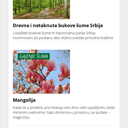
Drevne i netaknute bukove šume Srbije
Lokaliteti bukove šume tri Nacionalna parka Srbije
nominovani da postanu deo dobra svetske prirodne baštine
GAJENJE ŠUMA
Mangolija
Kada se u proleće, pre listanja celo drvo okiti upadljivim, često
mirisnim cvetovima i tako dominira u prostoru, svi požele –
magnoliju.