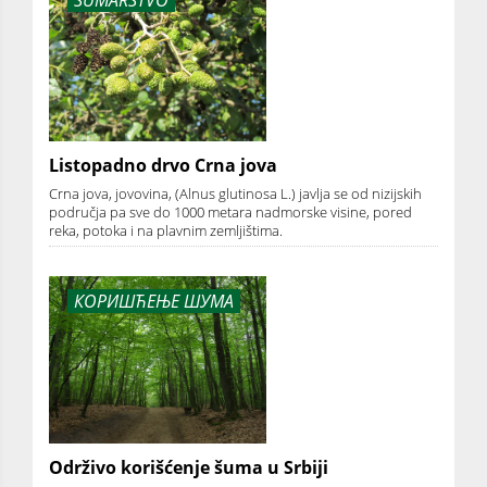
Listopadno drvo Crna jova
Crna jova, jovovina, (Alnus glutinosa L.) javlja se od nizijskih
područja pa sve do 1000 metara nadmorske visine, pored
reka, potoka i na plavnim zemljištima.
КОРИШЋЕЊЕ ШУМА
Održivo korišćenje šuma u Srbiji