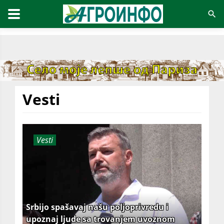
Vesti
Vesti
Srbijo spašavaj našu poljoprivredu i
upoznaj ljude sa trovanjem uvoznom