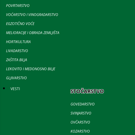
POVRTARSTVO
VOĆARSTVO I VINOGRADARSTVO
EGZOTIČNO VOĆE
MELIORACIJE I OBRADA ZEMLJIŠTA
HORTIKULTURA
LIVADARSTVO
ZAŠTITA BILJA
LEKOVITO I MEDONOSNO BILJE
GLJIVARSTVO
VESTI
STOČARSTVO
GOVEDARSTVO
SVINJARSTVO
OVČARSTVO
KOZARSTVO