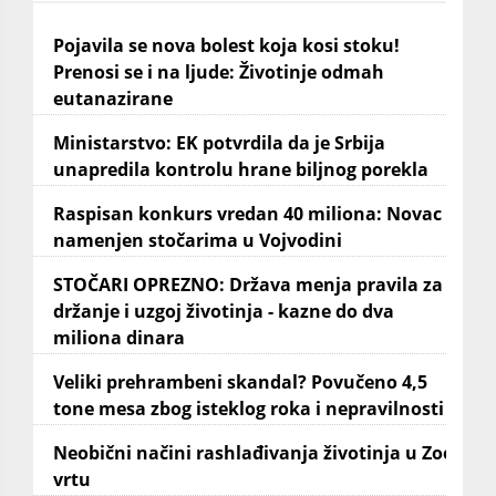
Pojavila se nova bolest koja kosi stoku!
Prenosi se i na ljude: Životinje odmah
eutanazirane
Ministarstvo: EK potvrdila da je Srbija
unapredila kontrolu hrane biljnog porekla
Raspisan konkurs vredan 40 miliona: Novac
namenjen stočarima u Vojvodini
STOČARI OPREZNO: Država menja pravila za
držanje i uzgoj životinja - kazne do dva
miliona dinara
Veliki prehrambeni skandal? Povučeno 4,5
tone mesa zbog isteklog roka i nepravilnosti
Neobični načini rashlađivanja životinja u Zoo
vrtu