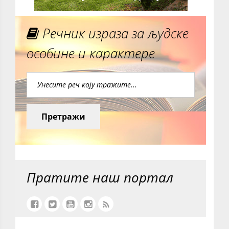
Речник израза за људске
особине и карактере
Претражи
Пратите наш портал