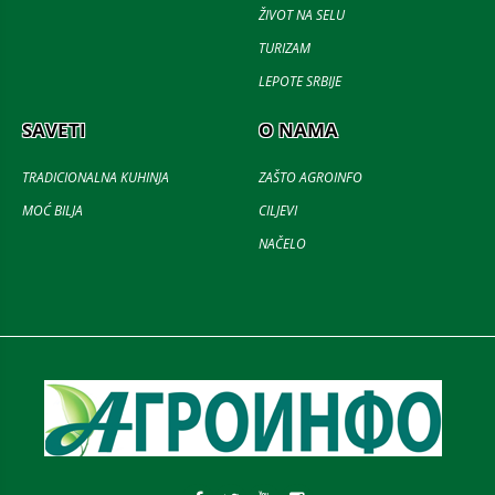
ŽIVOT NA SELU
TURIZAM
LEPOTE SRBIJE
SAVETI
O NAMA
TRADICIONALNA KUHINJA
ZAŠTO AGROINFO
MOĆ BILJA
CILJEVI
NAČELO