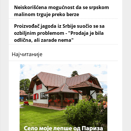
Neiskorišćena mogućnost da se srpskom
malinom trguje preko berze
Proizvođač jagoda iz Srbije suočio se sa
ozbiljnim problemom - "Prodaja je bila
odlična, ali zarade nema"
Најчитаније