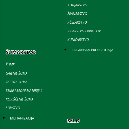
KONJARSTVO
ŽIVINARSTVO
PČELARSTVO
RIBARSTVO I RIBOLOV
KUNIĆARSTVO
ORGANSKA PROIZVODNJA
ŠUMARSTVO
ŠUME
GAJENJE ŠUMA
ZAŠTITA ŠUMA
SEME I SADNI MATERIJAL
KORIŠĆENJE ŠUMA
LOVSTVO
MEHANIZACIJA
SELO