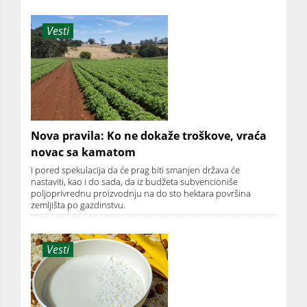
Vesti
Nova pravila: Ko ne dokaže troškove, vraća
novac sa kamatom
I pored spekulacija da će prag biti smanjen država će
nastaviti, kao i do sada, da iz budžeta subvencioniše
poljoprivrednu proizvodnju na do sto hektara površina
zemljišta po gazdinstvu.
Vesti