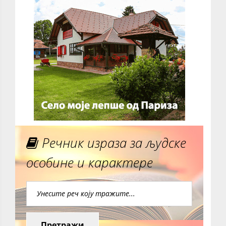
Речник израза за људске
особине и карактере
Претражи