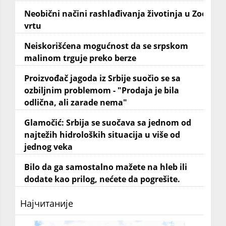
Neobični načini rashlađivanja životinja u Zoo
vrtu
Neiskorišćena mogućnost da se srpskom
malinom trguje preko berze
Proizvođač jagoda iz Srbije suočio se sa
ozbiljnim problemom - "Prodaja je bila
odlična, ali zarade nema"
Glamočić: Srbija se suočava sa jednom od
najtežih hidroloških situacija u više od
jednog veka
Bilo da ga samostalno mažete na hleb ili
dodate kao prilog, nećete da pogrešite.
Најчитаније