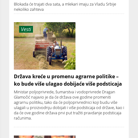
Blokada će trajati dva sata, a mlekari imaju za Vladu Srbije
nekoliko zahteva
Vesti
Država kreće u promenu agrarne politike –
ko bude više ulagao dobijaće više podsticaja
Ministar poljoprivrede, šumarstva i vodoprivrede Dragan
Glamočić najavio je da će država ove godine promeniti
agrarnu politiku, tako da će poljoprivrednici koji budu više
ulagali u proizvodnju dobijati i više podsticaja od države, kao i
da će ove godine država prvi put tražiti pravdanje podsticaja
računima.