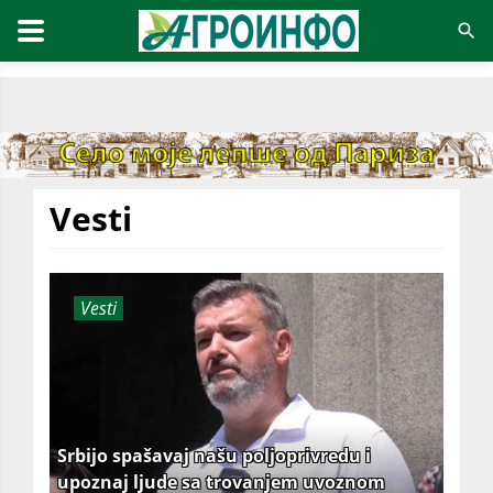
Vesti
Vesti
Srbijo spašavaj našu poljoprivredu i
upoznaj ljude sa trovanjem uvoznom