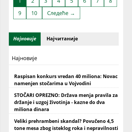
1
2
3
4
5
6
7
8
9
10
Следеће →
Најновије
Најчитаније
Најновије
Raspisan konkurs vredan 40 miliona: Novac
namenjen stočarima u Vojvodini
STOČARI OPREZNO: Država menja pravila za
držanje i uzgoj životinja - kazne do dva
miliona dinara
Veliki prehrambeni skandal? Povučeno 4,5
tone mesa zbog isteklog roka i nepravilnosti