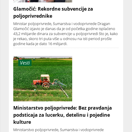
Glamočić: Rekordne subvencije za
poljoprivrednike
Ministar poljoprivrede, šumarstva i vodoprivrede Dragan
Glamočić izjavio je danas da je od početka godine isplaćeno
43,2 milijarde dinara za subvencije u poljoprivredi što je, kako
je rekao, skoro tri puta više u odnosu na isti period prošle
godine kada je dato 16 milijardi.
Vesti
Ministarstvo poljoprivrede: Bez pravdanja
podsticaja za lucerku, detelinu i pojedine
kulture
Ministarstvo poljoprivrede, šumarstva i vodoprivrede