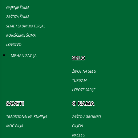
GAJENJE ŠUMA
ZAŠTITA ŠUMA
SEME I SADNI MATERIJAL
KORIŠĆENJE ŠUMA
LOVSTVO
MEHANIZACIJA
SELO
ŽIVOT NA SELU
TURIZAM
LEPOTE SRBIJE
SAVETI
O NAMA
TRADICIONALNA KUHINJA
ZAŠTO AGROINFO
MOĆ BILJA
CILJEVI
NAČELO