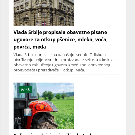
Vlada Srbije propisala obavezne pisane
ugovore za otkup pšenice, mleka, voća,
povrća, meda
Vlada Srbije donela je na današnjoj sednici Odluku o
utvrđivanju poljoprivrednih proizvoda iz sektora u kojima je
obavezno zaključenje ugovora između poljoprivrednog
proizvođača i prerađivača ili otkupljivača.
Vesti