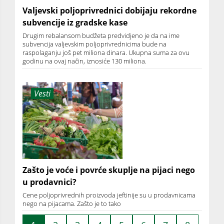
Valjevski poljoprivrednici dobijaju rekordne
subvencije iz gradske kase
Drugim rebalansom budžeta predvidjeno je da na ime
subvencija valjevskim poljoprivrednicima bude na
raspolaganju još pet miliona dinara. Ukupna suma za ovu
godinu na ovaj način, iznosiće 130 miliona.
Vesti
Zašto je voće i povrće skuplje na pijaci nego
u prodavnici?
Cene poljoprivrednih proizvoda jeftinije su u prodavnicama
nego na pijacama. Zašto je to tako