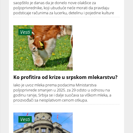
saopštilo je danas da je donelo nove olakšice za
poljoprivrednike, koji ubuduće neće morati da pravdaju
podsticaje računima za lucerku, detelinu i pojedine kulture
Vesti
Ko profitira od krize u srpskom mlekarstvu?
Iako je uvoz mleka prema podacima Ministarstva
poljoprivrede smanjen u 2025. za 29 odsto u odnosu na
godinu ranije, Srbija se i dalje suočava sa viškom mleka, a
proizvođači sa neisplativom cenom otkupa.
Vesti