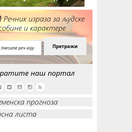
Речник израза за људске
собине и карактере
Претражи
ратите наш портал
еменска прогноза
рсна листа