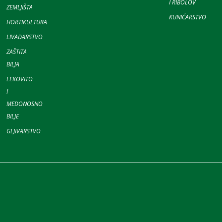
I RIBOLOV
ZEMLJIŠTA
KUNIĆARSTVO
HORTIKULTURA
LIVADARSTVO
ZAŠTITA
BILJA
LEKOVITO
I
MEDONOSNO
BILJE
GLJIVARSTVO