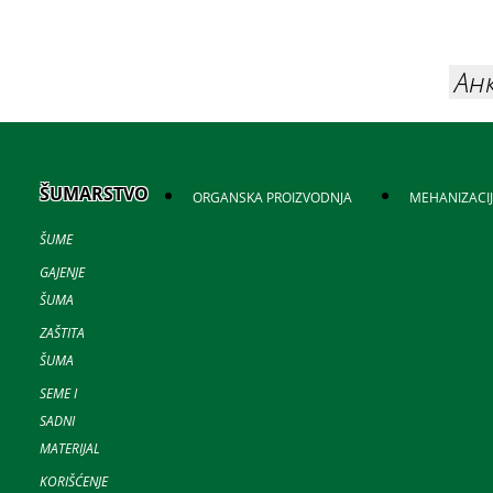
Ан
ŠUMARSTVO
ORGANSKA PROIZVODNJA
MEHANIZACI
ŠUME
GAJENJE
ŠUMA
ZAŠTITA
ŠUMA
SEME I
SADNI
MATERIJAL
KORIŠĆENJE