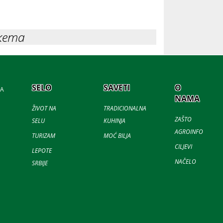
кета
SELO
SAVETI
O
JA
NAMA
ŽIVOT NA
TRADICIONALNA
ZAŠTO
SELU
KUHINJA
AGROINFO
TURIZAM
MOĆ BILJA
CILJEVI
LEPOTE
NAČELO
SRBIJE