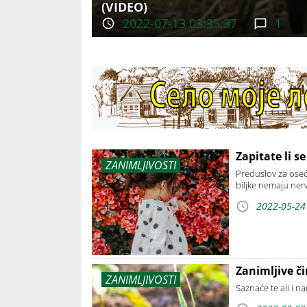
(VIDEO)
2022-07-13 03:35:37
1
Zapitate li se
ZANIMLJIVOSTI
Preduslov za oseć
biljke nemaju ner
2022-05-24
Zanimljive či
ZANIMLJIVOSTI
Saznaće te ali i na