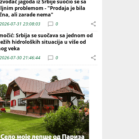
zvođač jagoda iz Srbije suočio se sa
iljnim problemom - "Prodaja je bila
ična, ali zarade nema"
2026-07-31 23:08:03
0
močić: Srbija se suočava sa jednom od
ežih hidroloških situacija u više od
nog veka
2026-07-30 21:46:44
0