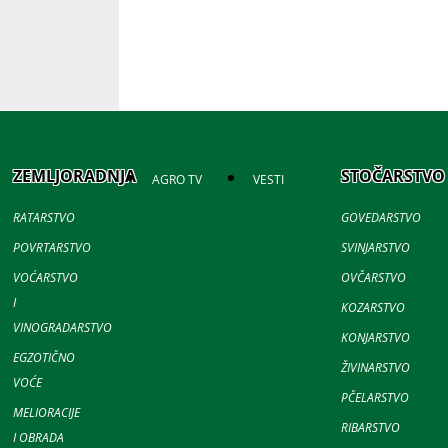
ZEMLJORADNJA
STOČARSTVO
AGRO TV
VESTI
RATARSTVO
GOVEDARSTVO
POVRTARSTVO
SVINJARSTVO
VOĆARSTVO
OVČARSTVO
I
KOZARSTVO
VINOGRADARSTVO
KONJARSTVO
EGZOTIČNO
ŽIVINARSTVO
VOĆE
PČELARSTVO
MELIORACIJE
RIBARSTVO
I OBRADA