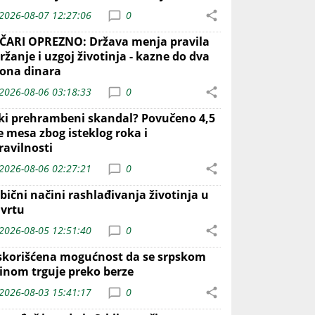
2026-08-07 12:27:06
0
ČARI OPREZNO: Država menja pravila
ržanje i uzgoj životinja - kazne do dva
iona dinara
2026-08-06 03:18:33
0
iki prehrambeni skandal? Povučeno 4,5
e mesa zbog isteklog roka i
ravilnosti
2026-08-06 02:27:21
0
bični načini rashlađivanja životinja u
 vrtu
2026-08-05 12:51:40
0
skorišćena mogućnost da se srpskom
inom trguje preko berze
2026-08-03 15:41:17
0