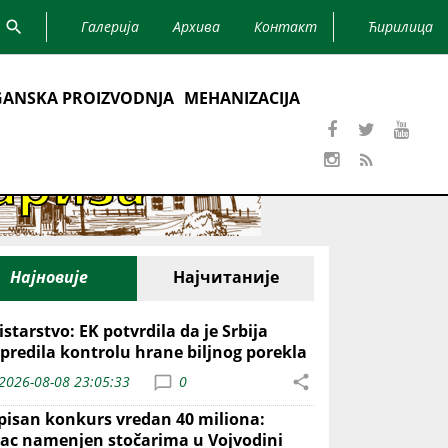
Галерија
Архива
Контакт
Ћирилица
ANSKA PROIZVODNJA
MEHANIZACIJA
Најновије
Најчитаније
starstvo: EK potvrdila da je Srbija
predila kontrolu hrane biljnog porekla
2026-08-08 23:05:33
0
pisan konkurs vredan 40 miliona:
ac namenjen stočarima u Vojvodini