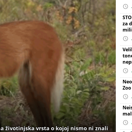
STO
za d
mil
Vel
ton
nep
Neo
Zoo
Nei
mal
na životinjska vrsta o kojoj nismo ni znali