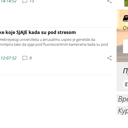
 14:14:52
13
о
jke koje SJAJE kada su pod stresom
 Hebrejskog univerziteta u Jerusalimu uspeo je genetski da
 krompira tako da sjaje pod fluorescentnim kamerama kada su pod
 12:07:52
0
П
Вр
Ку