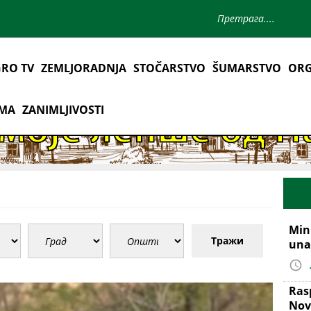
RO TV
ZEMLJORADNJA
STOČARSTVO
ŠUMARSTVO
ORG
AMA
ZANIMLJIVOSTI
Mini
Тражи
una
Ras
Nov