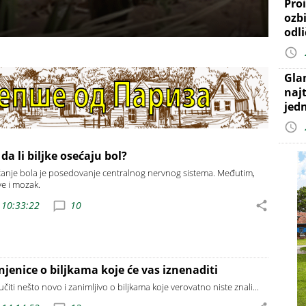
Proi
ozb
odl
Gla
najt
jed
 da li biljke osećaju bol?
anje bola je posedovanje centralnog nervnog sistema. Međutim,
ve i mozak.
 10:33:22
10
njenice o biljkama koje će vas iznenaditi
učiti nešto novo i zanimljivo o biljkama koje verovatno niste znali...