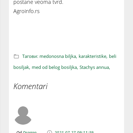
postane veoma tvrd.
Agroinfo.rs
Beli bosiljak: Korovska i veoma važna
medonosna biljka
Тагови:
medonosna biljka,
karakteristike,
beli
bosiljak,
med od belog bosiljka,
Stachys annua,
Komentari
Od
Dragan
2021-07-27 09:11:39