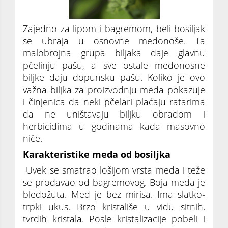
Zajedno za lipom i bagremom, beli bosiljak
se ubraja u osnovne medonoše. Ta
malobrojna grupa biljaka daje glavnu
pčelinju pašu, a sve ostale medonosne
biljke daju dopunsku pašu. Koliko je ovo
važna biljka za proizvodnju meda pokazuje
i činjenica da neki pčelari plaćaju ratarima
da ne uništavaju biljku obradom i
herbicidima u godinama kada masovno
niče.
Karakteristike meda od bosiljka
Uvek se smatrao lošijom vrsta meda i teže
se prodavao od bagremovog. Boja meda je
bledožuta. Med je bez mirisa. Ima slatko-
trpki ukus. Brzo kristališe u vidu sitnih,
tvrdih kristala. Posle kristalizacije pobeli i