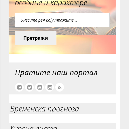
особине и карактере
Претражи
Пратите наш портал
Временска прогноза
Курсна листа