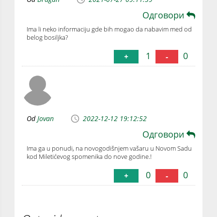
Одговори
Ima li neko informaciju gde bih mogao da nabavim med od
belog bosiljka?
1
0
+
-
Od
Jovan
2022-12-12 19:12:52
Одговори
Ima ga u ponudi, na novogodišnjem vašaru u Novom Sadu
kod Miletićevog spomenika do nove godine.!
0
0
+
-