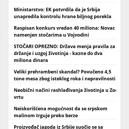
Ministarstvo: EK potvrdila da je Srbija
unapredila kontrolu hrane biljnog porekla
Raspisan konkurs vredan 40 miliona: Novac
namenjen stočarima u Vojvodini
STOČARI OPREZNO: Država menja pravila za
držanje i uzgoj životinja - kazne do dva
miliona dinara
Veliki prehrambeni skandal? Povučeno 4,5
tone mesa zbog isteklog roka i nepravilnosti
Neobični načini rashlađivanja životinja u Zoo
vrtu
Neiskorišćena mogućnost da se srpskom
malinom trguje preko berze
Proizvođač jagoda iz Srbije suočio se sa