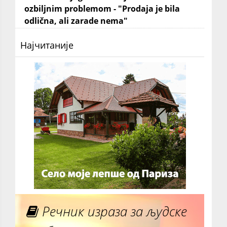
ozbiljnim problemom - "Prodaja je bila
odlična, ali zarade nema"
Најчитаније
Речник израза за људске