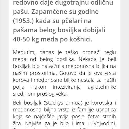
redovno daje dugotrajnu odličnu
pašu. Zapamćene su godine
(1953.) kada su pčelari na
pašama belog bosiljka dobijali
40-50 kg meda po košnici.
Međutim, danas je teško pronaći teglu
meda od belog bosiljka. Nekada je beli
bosiljak bio najvažnija medonosna biljka na
našim prostorima. Gotovo da je ova vrsta
korova i medonosne biljke nestala sa naših
polja nakon inteziviranja agrotehnike
sredinom prošlog veka.
Beli bosiljak (Stachys annua) je korovska i
medonosna biljna vrsta iz familije usnatica
koja se najčešće javlja posle žetve strnih
žita. Najviše ga je bilo i ima u Vojvodini.