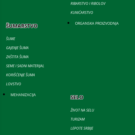
RIBARSTVO I RIBOLOV
KUNIĆARSTVO
ORGANSKA PROIZVODNJA
ŠUMARSTVO
ŠUME
GAJENJE ŠUMA
ZAŠTITA ŠUMA
SEME I SADNI MATERIJAL
KORIŠĆENJE ŠUMA
LOVSTVO
MEHANIZACIJA
SELO
ŽIVOT NA SELU
TURIZAM
LEPOTE SRBIJE