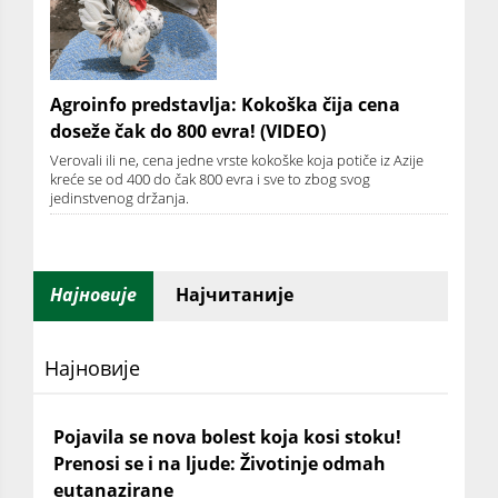
Agroinfo predstavlja: Kokoška čija cena
doseže čak do 800 evra! (VIDEO)
Verovali ili ne, cena jedne vrste kokoške koja potiče iz Azije
kreće se od 400 do čak 800 evra i sve to zbog svog
jedinstvenog držanja.
Најновије
Најчитаније
Најновије
Pojavila se nova bolest koja kosi stoku!
Prenosi se i na ljude: Životinje odmah
eutanazirane