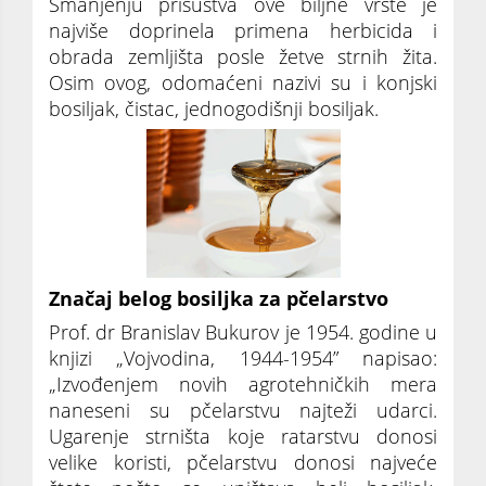
Smanjenju prisustva ove biljne vrste je
najviše doprinela primena herbicida i
obrada zemljišta posle žetve strnih žita.
Osim ovog, odomaćeni nazivi su i konjski
bosiljak, čistac, jednogodišnji bosiljak.
Značaj belog bosiljka za pčelarstvo
Prof. dr Branislav Bukurov je 1954. godine u
knjizi „Vojvodina, 1944-1954” napisao:
„Izvođenjem novih agrotehničkih mera
naneseni su pčelarstvu najteži udarci.
Ugarenje strništa koje ratarstvu donosi
velike koristi, pčelarstvu donosi najveće