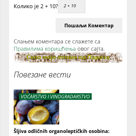
Колико је 2 + 10?
Пошаљи Коментар
Слањем коментара се слажете са
Правилима коришћења
овог сајта.
Повезане вести
VOĆARSTVO I VINOGRADARSTVO
Šljiva odličnih organoleptičkih osobina: