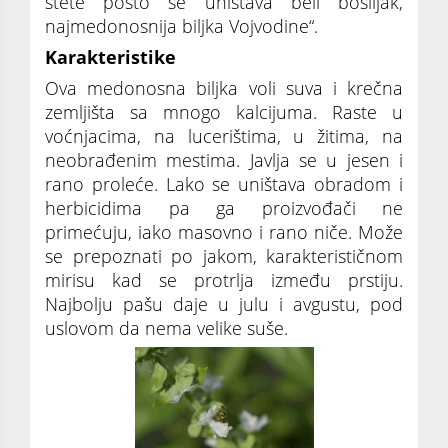
štete pošto se uništava beli bosiljak,
najmedonosnija biljka Vojvodine“.
Karakteristike
Ova medonosna biljka voli suva i krečna
zemljišta sa mnogo kalcijuma. Raste u
voćnjacima, na lucerištima, u žitima, na
neobrađenim mestima. Javlja se u jesen i
rano proleće. Lako se uništava obradom i
herbicidima pa ga proizvođači ne
primećuju, iako masovno i rano niče. Može
se prepoznati po jakom, karakterističnom
mirisu kad se protrlja između prstiju.
Najbolju pašu daje u julu i avgustu, pod
uslovom da nema velike suše.