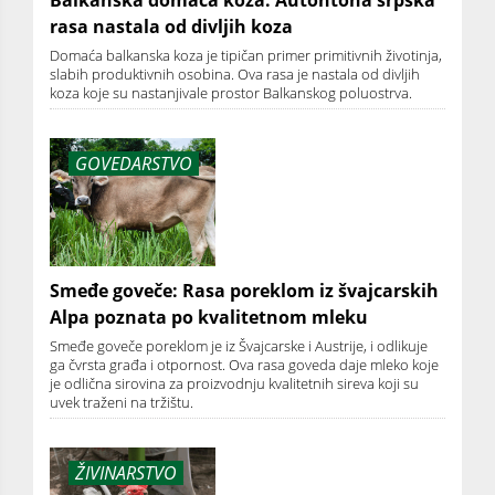
Balkanska domaća koza: Autohtona srpska
rasa nastala od divljih koza
Domaća balkanska koza je tipičan primer primitivnih životinja,
slabih produktivnih osobina. Ova rasa je nastala od divljih
koza koje su nastanjivale prostor Balkanskog poluostrva.
GOVEDARSTVO
Smeđe goveče: Rasa poreklom iz švajcarskih
Alpa poznata po kvalitetnom mleku
Smeđe goveče poreklom je iz Švajcarske i Austrije, i odlikuje
ga čvrsta građa i otpornost. Ova rasa goveda daje mleko koje
je odlična sirovina za proizvodnju kvalitetnih sireva koji su
uvek traženi na tržištu.
ŽIVINARSTVO