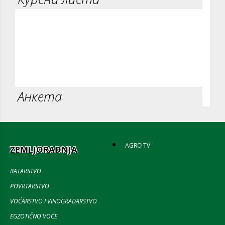
Анкета
AGRO TV
ZEMLJORADNJA
RATARSTVO
POVRTARSTVO
VOĆARSTVO I VINOGRADARSTVO
EGZOTIČNO VOĆE