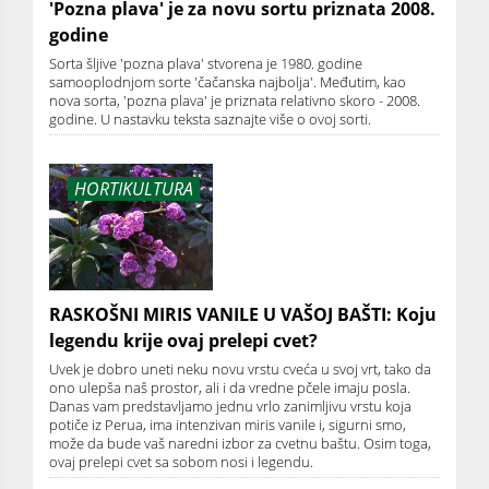
'Pozna plava' je za novu sortu priznata 2008.
godine
Sorta šljive 'pozna plava' stvorena je 1980. godine
samooplodnjom sorte 'čačanska najbolja'. Međutim, kao
nova sorta, 'pozna plava' je priznata relativno skoro - 2008.
godine. U nastavku teksta saznajte više o ovoj sorti.
HORTIKULTURA
RASKOŠNI MIRIS VANILE U VAŠOJ BAŠTI: Koju
legendu krije ovaj prelepi cvet?
Uvek je dobro uneti neku novu vrstu cveća u svoj vrt, tako da
ono ulepša naš prostor, ali i da vredne pčele imaju posla.
Danas vam predstavljamo jednu vrlo zanimljivu vrstu koja
potiče iz Perua, ima intenzivan miris vanile i, sigurni smo,
može da bude vaš naredni izbor za cvetnu baštu. Osim toga,
ovaj prelepi cvet sa sobom nosi i legendu.