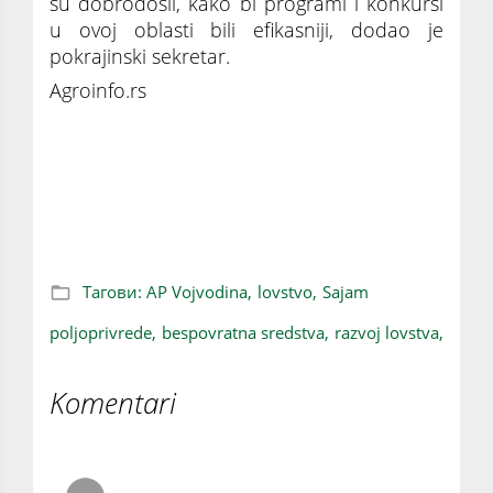
su dobrodošli, kako bi programi i konkursi
u ovoj oblasti bili efikasniji, dodao je
pokrajinski sekretar.
Agroinfo.rs
Za razvoj lovstva Vojvodina uložila gotovo 20
miliona dinara
Тагови:
AP Vojvodina,
lovstvo,
Sajam
poljoprivrede,
bespovratna sredstva,
razvoj lovstva,
Komentari