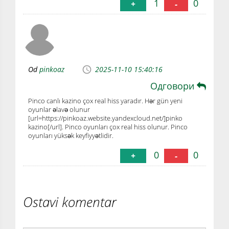
1
0
+
-
Od
pinkoaz
2025-11-10 15:40:16
Одговори
Pinco canlı kazino çox real hiss yaradır. Hər gün yeni
oyunlar əlavə olunur
[url=https://pinkoaz.website.yandexcloud.net/]pinko
kazino[/url]. Pinco oyunları çox real hiss olunur. Pinco
oyunları yüksək keyfiyyətlidir.
0
0
+
-
Ostavi komentar