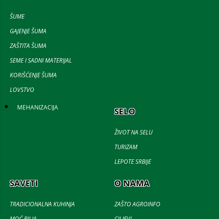
ŠUME
GAJENJE ŠUMA
ZAŠTITA ŠUMA
SEME I SADNI MATERIJAL
KORIŠĆENJE ŠUMA
LOVSTVO
MEHANIZACIJA
SELO
ŽIVOT NA SELU
TURIZAM
LEPOTE SRBIJE
SAVETI
O NAMA
TRADICIONALNA KUHINJA
ZAŠTO AGROINFO
MOĆ BILJA
CILJEVI