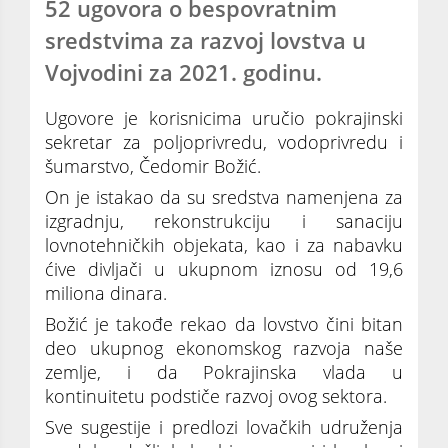
52 ugovora o bespovratnim
sredstvima za razvoj lovstva u
Vojvodini za 2021. godinu.
Ugovore je korisnicima uručio pokrajinski
sekretar za poljoprivredu, vodoprivredu i
šumarstvo, Čedomir Božić.
On je istakao da su sredstva namenjena za
izgradnju, rekonstrukciju i sanaciju
lovnotehničkih objekata, kao i za nabavku
ćive divljači u ukupnom iznosu od 19,6
miliona dinara.
Božić je takođe rekao da lovstvo čini bitan
deo ukupnog ekonomskog razvoja naše
zemlje, i da Pokrajinska vlada u
kontinuitetu podstiče razvoj ovog sektora.
Sve sugestije i predlozi lovačkih udruženja