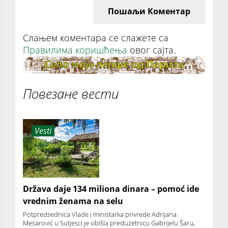
Пошаљи Коментар
Слањем коментара се слажете са
Правилима коришћења
овог сајта.
Повезане вести
Vesti
Država daje 134 miliona dinara – pomoć ide
vrednim ženama na selu
Potpredsednica Vlade i ministarka privrede Adrijana
Mesarović u Sutjesci je obišla preduzetnicu Gabrijelu Šaru,