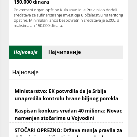
150.000 dinara
Privremeni organ opštine Kula usvojio je Pravilnik o dodeli
sredstava za sufinansiranje investicija u pčelarstvu na teritoriji
opštine. Minimalan iznos bespovratnih sredstava je 5.000, a
maksimalan 150.000 dinara.
Најновије
Најчитаније
Најновије
Ministarstvo: EK potvrdila da je Srbija
unapredila kontrolu hrane biljnog porekla
Raspisan konkurs vredan 40 miliona: Novac
namenjen stočarima u Vojvodini
STOČARI OPREZNO: Država menja pravila za