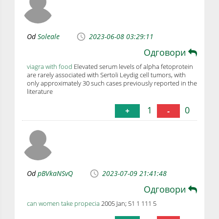
Od
Soleale
2023-06-08 03:29:11
Одговори
viagra with food
Elevated serum levels of alpha fetoprotein
are rarely associated with Sertoli Leydig cell tumors, with
only approximately 30 such cases previously reported in the
literature
1
0
+
-
Od
pBVkaNSvQ
2023-07-09 21:41:48
Одговори
can women take propecia
2005 Jan; 51 1 111 5