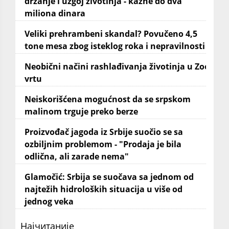
držanje i uzgoj životinja - kazne do dva
miliona dinara
Veliki prehrambeni skandal? Povučeno 4,5
tone mesa zbog isteklog roka i nepravilnosti
Neobični načini rashlađivanja životinja u Zoo
vrtu
Neiskorišćena mogućnost da se srpskom
malinom trguje preko berze
Proizvođač jagoda iz Srbije suočio se sa
ozbiljnim problemom - "Prodaja je bila
odlična, ali zarade nema"
Glamočić: Srbija se suočava sa jednom od
najtežih hidroloških situacija u više od
jednog veka
Најчитаније