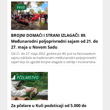
Vesti
BROJNI DOMAĆI I STRANI IZLAGAČI: 89.
Međunarodni poljoprivredni sajam od 21. do
27. maja u Novom Sadu
Od 21. do 27. maja 2022. godine po 89. put na Novosaskom
sajmu održaće se tradicionalni međunarodni poljoprivredni
sajam koji će ugostiti brojne izlagače iz zemlje i inostranstva.
PČELARSTVO
Za pčelare u Kuli podsticaji od 5.000 do