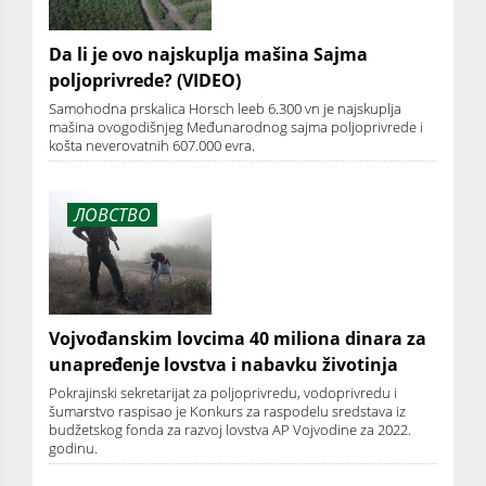
Da li je ovo najskuplja mašina Sajma
poljoprivrede? (VIDEO)
Samohodna prskalica Horsch leeb 6.300 vn je najskuplja
mašina ovogodišnjeg Međunarodnog sajma poljoprivrede i
košta neverovatnih 607.000 evra.
ЛОВСТВО
Vojvođanskim lovcima 40 miliona dinara za
unapređenje lovstva i nabavku životinja
Pokrajinski sekretarijat za poljoprivredu, vodoprivredu i
šumarstvo raspisao je Konkurs za raspodelu sredstava iz
budžetskog fonda za razvoj lovstva AP Vojvodine za 2022.
godinu.