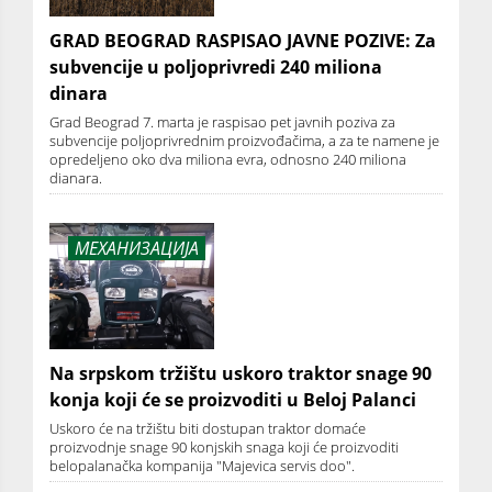
GRAD BEOGRAD RASPISAO JAVNE POZIVE: Za
subvencije u poljoprivredi 240 miliona
dinara
Grad Beograd 7. marta je raspisao pet javnih poziva za
subvencije poljoprivrednim proizvođačima, a za te namene je
opredeljeno oko dva miliona evra, odnosno 240 miliona
dianara.
МЕХАНИЗАЦИЈА
Na srpskom tržištu uskoro traktor snage 90
konja koji će se proizvoditi u Beloj Palanci
Uskoro će na tržištu biti dostupan traktor domaće
proizvodnje snage 90 konjskih snaga koji će proizvoditi
belopalanačka kompanija "Majevica servis doo".