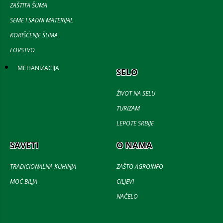
ZAŠTITA ŠUMA
SEME I SADNI MATERIJAL
KORIŠĆENJE ŠUMA
LOVSTVO
MEHANIZACIJA
SELO
ŽIVOT NA SELU
TURIZAM
LEPOTE SRBIJE
SAVETI
O NAMA
TRADICIONALNA KUHINJA
ZAŠTO AGROINFO
MOĆ BILJA
CILJEVI
NAČELO