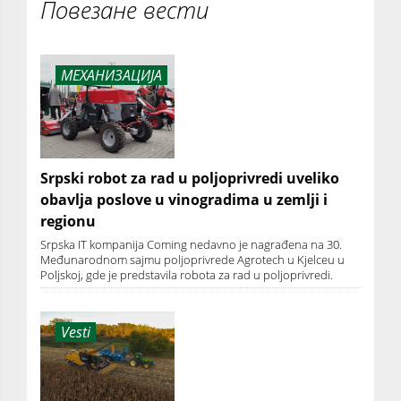
Повезане вести
МЕХАНИЗАЦИЈА
Srpski robot za rad u poljoprivredi uveliko
obavlja poslove u vinogradima u zemlji i
regionu
Srpska IT kompanija Coming nedavno je nagrađena na 30.
Međunarodnom sajmu poljoprivrede Agrotech u Kjelceu u
Poljskoj, gde je predstavila robota za rad u poljoprivredi.
Vesti