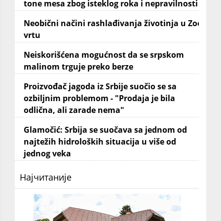
tone mesa zbog isteklog roka i nepravilnosti
Neobični načini rashlađivanja životinja u Zoo
vrtu
Neiskorišćena mogućnost da se srpskom
malinom trguje preko berze
Proizvođač jagoda iz Srbije suočio se sa
ozbiljnim problemom - "Prodaja je bila
odlična, ali zarade nema"
Glamočić: Srbija se suočava sa jednom od
najtežih hidroloških situacija u više od
jednog veka
Најчитаније