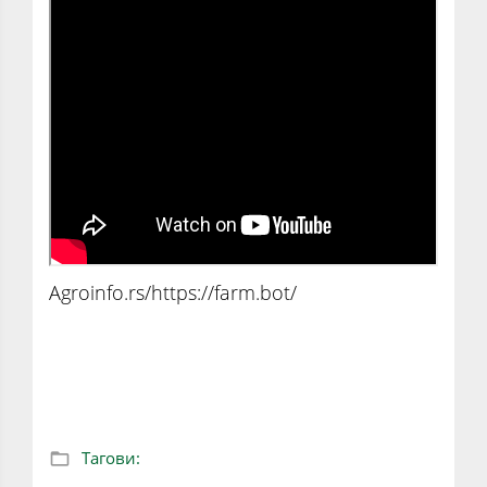
Agroinfo.rs/https://farm.bot/
Agroinfo predstavlja: Univerzalni robot koji
će vas potpuno odmeniti u bašti (VIDEO)
Тагови: