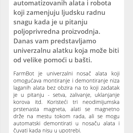
automatizovanih alata i robota
koji zamenjuju ljudsku radnu
snagu kada je u pitanju
poljoprivredna proizvodnja.
Danas vam predstavljamo
univerzalnu alatku koja može biti
od velike pomoći u bašti.
FarmBot je univerzalni nosač alata koji
omogućava montiranje i demontiranje niza
laganih alata bez obzira na to koji zadatak
je u pitanju - setva, zalivanje, uklanjanje
korova itd. Koristeći tri neodimijumska
prstenasta magneta, alati se magnetno
drže na mestu tokom rada, ali se mogu
automatski demontirati u nosaču alata i
čuvati kada nisu u upotrebi.