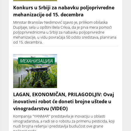
Konkurs u Srbiji za nabavku poljoprivredne
mehanizacije od 15. decembra
Ministar Branislav Nedimović izjavio je, prilikom obilaska
Dupljaje, sela u opštini Bela Crkva, da je prva mera pomoći
poljoprivrednicima u Srbiji za nabavku poljoprivredne
mehanizacije, u vidu povraćaja 50 odsto sredstava, planirana
od 15. decembra.
МЕХАНИЗАЦИЈА
LAGAN, EKONOMIČAN, PRILAGODLJIV: Ovaj
inovativni robot će doneti brojne uštede u
vinogradarstvu (VIDEO)
Kompanija "YANMAR" predstavila je inovaciju u oblasti
vinogradarstva, a radi se o robotu za primenu pesticida, koji
nudi brojna rešenja i predstavlja budućost ove grane
poljoprivrede.