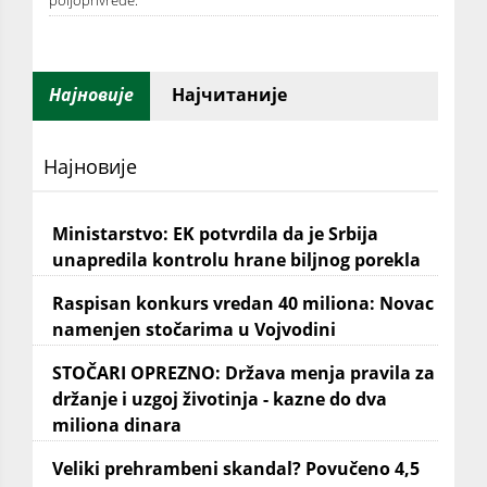
Најновије
Најчитаније
Најновије
Ministarstvo: EK potvrdila da je Srbija
unapredila kontrolu hrane biljnog porekla
Raspisan konkurs vredan 40 miliona: Novac
namenjen stočarima u Vojvodini
STOČARI OPREZNO: Država menja pravila za
držanje i uzgoj životinja - kazne do dva
miliona dinara
Veliki prehrambeni skandal? Povučeno 4,5