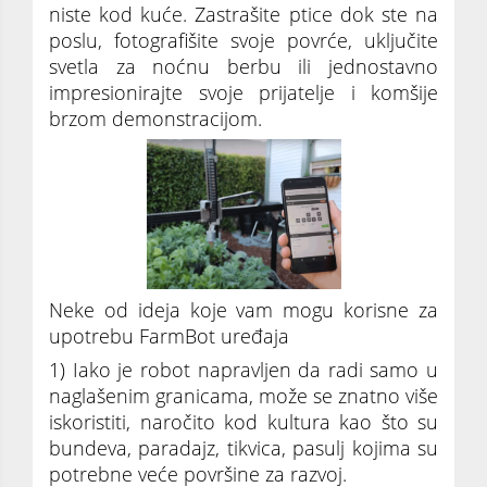
niste kod kuće. Zastrašite ptice dok ste na
poslu, fotografišite svoje povrće, uključite
svetla za noćnu berbu ili jednostavno
impresionirajte svoje prijatelje i komšije
brzom demonstracijom.
Neke od ideja koje vam mogu korisne za
upotrebu FarmBot uređaja
1) Iako je robot napravljen da radi samo u
naglašenim granicama, može se znatno više
iskoristiti, naročito kod kultura kao što su
bundeva, paradajz, tikvica, pasulj kojima su
potrebne veće površine za razvoj.