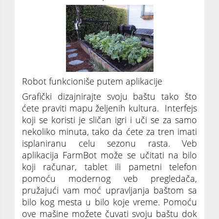
Robot funkcioniše putem aplikacije
Grafički dizajnirajte svoju baštu tako što
ćete praviti mapu željenih kultura. Interfejs
koji se koristi je sličan igri i uči se za samo
nekoliko minuta, tako da ćete za tren imati
isplaniranu celu sezonu rasta. Veb
aplikacija FarmBot može se učitati na bilo
koji računar, tablet ili pametni telefon
pomoću modernog veb pregledača,
pružajući vam moć upravljanja baštom sa
bilo kog mesta u bilo koje vreme. Pomoću
ove mašine možete čuvati svoju baštu dok