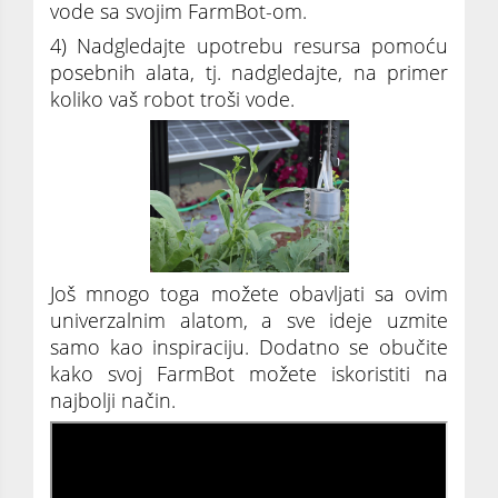
vode sa svojim FarmBot-om.
4) Nadgledajte upotrebu resursa pomoću
posebnih alata, tj. nadgledajte, na primer
koliko vaš robot troši vode.
Još mnogo toga možete obavljati sa ovim
univerzalnim alatom, a sve ideje uzmite
samo kao inspiraciju. Dodatno se obučite
kako svoj FarmBot možete iskoristiti na
najbolji način.