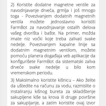
2) Koristite dodatne magnetne ventile za
navodnjavanje drveća, grmlja i još mnogo
toga - Povezivanjem dodatnih magnetnih
ventila možete jednostavno koristiti
FarmBot za navodnjavanje ostalih delova
vašeg dvorišta i bašte. Na primer, možda
imate niz voćki koje treba zalivati svake
nedelje. Povezivanjem kapalne linije sa
dodatnim magnetnim ventilom, možete
pomoću planera događaja veb aplikacije da
konfigurišete FarmBot da sistematski zaliva
drveće svake nedelje u bilo kom
vremenskom periodu.
3) Maksimalno koristite kišnicu – Ako želite
da uštedite na računu za vodu, razmislite o
instaliranju kišnog bureta za skladištenje
sakupljene kiše sa krova ili druge površine
za sakupljanje, a zatim koristite ovaj izvor