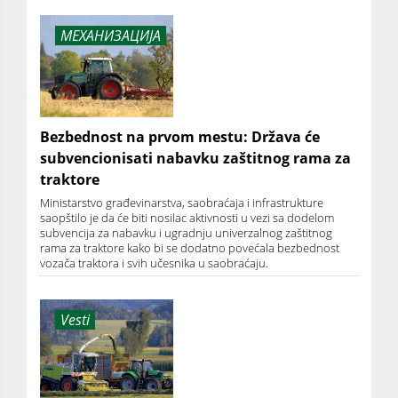
МЕХАНИЗАЦИЈА
Bezbednost na prvom mestu: Država će
subvencionisati nabavku zaštitnog rama za
traktore
Ministarstvo građevinarstva, saobraćaja i infrastrukture
saopštilo je da će biti nosilac aktivnosti u vezi sa dodelom
subvencija za nabavku i ugradnju univerzalnog zaštitnog
rama za traktore kako bi se dodatno povećala bezbednost
vozača traktora i svih učesnika u saobraćaju.
Vesti