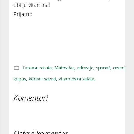
obilju vitamina!
Prijatno!
VITAMINSKA BOMBA: Salata prepuna
vitamina koju možete jesti u bilo koje doba
dana!
Тагови:
salata,
Matovilac,
zdravlje,
spanać,
crveni
kupus,
korisni saveti,
vitaminska salata,
Komentari
Ostavi komentar