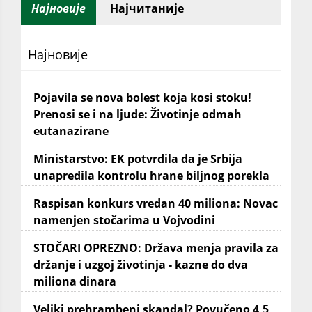
Најновије
Најчитаније
Најновије
Pojavila se nova bolest koja kosi stoku!
Prenosi se i na ljude: Životinje odmah
eutanazirane
Ministarstvo: EK potvrdila da je Srbija
unapredila kontrolu hrane biljnog porekla
Raspisan konkurs vredan 40 miliona: Novac
namenjen stočarima u Vojvodini
STOČARI OPREZNO: Država menja pravila za
držanje i uzgoj životinja - kazne do dva
miliona dinara
Veliki prehrambeni skandal? Povučeno 4,5