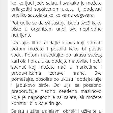
koliko ljudi jede salatu i svakako je možete
prilagoditi sopstvenom ukusu, tj. dodavati
onoliko sastojaka koliko vama odgovara.
Potrudite se da svi sastojci budu sveži kako
biste u organizam uneli sve nephodne
nutrijente.
Iseckajte ili narendajte kupus koji odmah
potom možete i posoliti kako bi pustio
vodu. Potom naseckajte po ukusu svežeg
karfiola i praziluka, dodajte matovilac i bebi
spanać koji možete naći u marketima i
prodavnicama zdrave hrane. Sve
pomešajte, posolite po ukusu i dodajte ulje
i jabukovo sirće. Od ulja se posebno
preporučuje hladno ceeđeno maslinovo
koje je najpogodnije za salate, ali možete
koristiti i bilo koje drugo.
Salatu služite uz glavni obrok i uživajte u