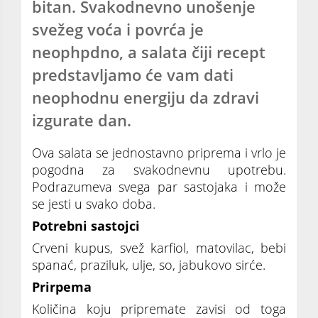
bitan. Svakodnevno unošenje
svežeg voća i povrća je
neophpdno, a salata čiji recept
predstavljamo će vam dati
neophodnu energiju da zdravi
izgurate dan.
Ova salata se jednostavno priprema i vrlo je
pogodna za svakodnevnu upotrebu.
Podrazumeva svega par sastojaka i može
se jesti u svako doba.
Potrebni sastojci
Crveni kupus, svež karfiol, matovilac, bebi
spanać, praziluk, ulje, so, jabukovo sirće.
Prirpema
Količina koju pripremate zavisi od toga