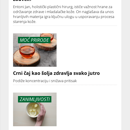
Entoni Jan, holistički plastični hirurg, ističe važnost hrane za
održavanje zdrave i mladalačke kože. On naglašava da unos
hranljivih materija igra ključnu ulogu u usporavanju procesa
starenja kože.
MOĆ PRIRODE
Crni čaj kao šolja zdravlja svako jutro
Podiže koncentraciju i snižava pritisak
ZANIMLJIVOSTI