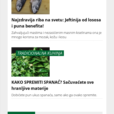
Najzdravija riba na svetu: Jeftinija od lososa
i puna benefita!
Zahvaljujući mastima i nezasićenim masnim kiselinama ona je
mnogo korisna za mozak, kožu i kosu
TRADICIONALNA KUHINJA
KAKO SPREMITI SPANAĆ? Sačuvaćete sve
hranljive materije
Dobićete pun ukus spanaća, samo ako ga ovako spremite.