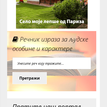
Речник израза за људске
особине и карактере
Претражи
Пратите наш портал