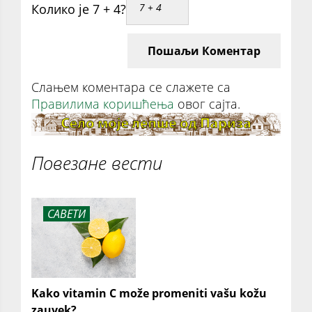
Колико је 7 + 4?
Пошаљи Коментар
Слањем коментара се слажете са
Правилима коришћења
овог сајта.
Повезане вести
САВЕТИ
Kako vitamin C može promeniti vašu kožu
zauvek?