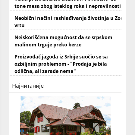
tone mesa zbog isteklog roka i nepravilnosti
Neobični načini rashlađivanja životinja u Zoo
vrtu
Neiskorišćena mogućnost da se srpskom
malinom trguje preko berze
Proizvođač jagoda iz Srbije suočio se sa
ozbiljnim problemom - "Prodaja je bila
odlična, ali zarade nema"
Најчитаније