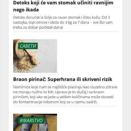
Detoks koji će vam stomak učiniti ravnijim
nego ikada
Detoks doručak iz šolje za ravan stomak i čistu kožu: Od 3
sastojka, topi otrove i skida do 3 kg za 7 dana – sve što vam
treba za dobar početak dana!
САВЕТИ
Braon pirinač: Superhrana ili skriveni rizik
Namirnice koje nam se najčešće plasiraju kao izuzetno zdrave
ne moraju nužno to biti. Upravo je to slučaj i sa braon
pirinčem, koji ako se jede u velikim količinama može dovesti
do kontaminacije toksinom koji se u njemu sadrži.
RIBARSTVO