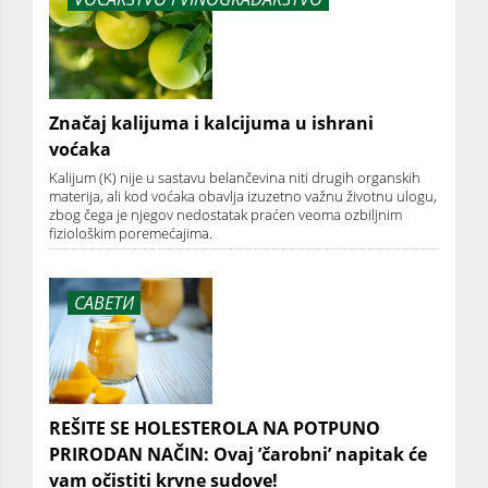
Značaj kalijuma i kalcijuma u ishrani
voćaka
Kalijum (K) nije u sastavu belančevina niti drugih organskih
materija, ali kod voćaka obavlja izuzetno važnu životnu ulogu,
zbog čega je njegov nedostatak praćen veoma ozbiljnim
fiziološkim poremećajima.
САВЕТИ
REŠITE SE HOLESTEROLA NA POTPUNO
PRIRODAN NAČIN: Ovaj ’čarobni’ napitak će
vam očistiti krvne sudove!