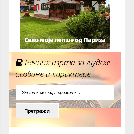
Речник израза за људске
особине и карактере
Претражи