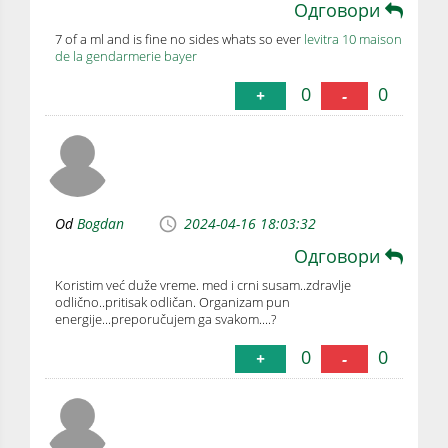
Одговори
7 of a ml and is fine no sides whats so ever
levitra 10 maison
de la gendarmerie bayer
0
0
+
-
Od
Bogdan
2024-04-16 18:03:32
Одговори
Koristim već duže vreme. med i crni susam..zdravlje
odlično..pritisak odličan. Organizam pun
energije...preporučujem ga svakom....?
0
0
+
-