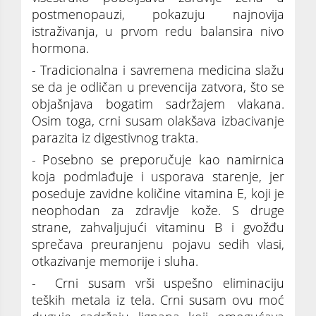
postmenopauzi, pokazuju najnovija
istraživanja, u prvom redu balansira nivo
hormona.
- Tradicionalna i savremena medicina slažu
se da je odličan u prevencija zatvora, što se
objašnjava bogatim sadržajem vlakana.
Osim toga, crni susam olakšava izbacivanje
parazita iz digestivnog trakta.
- Posebno se preporučuje kao namirnica
koja podmlađuje i usporava starenje, jer
poseduje zavidne količine vitamina E, koji je
neophodan za zdravlje kože. S druge
strane, zahvaljujući vitaminu B i gvožđu
sprečava preuranjenu pojavu sedih vlasi,
otkazivanje memorije i sluha.
- Crni susam vrši uspešno eliminaciju
teških metala iz tela. Crni susam ovu moć