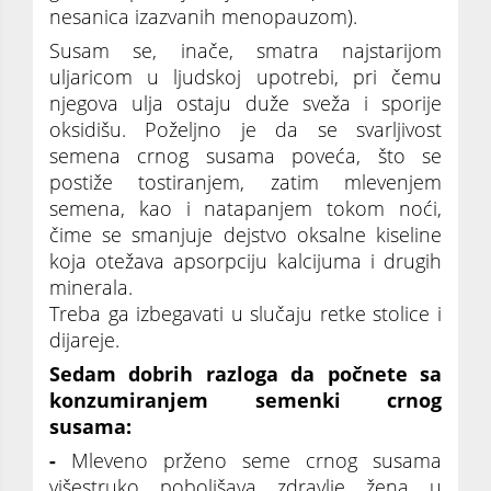
nesanica izazvanih menopauzom).
Susam se, inače, smatra najstarijom
uljaricom u ljudskoj upotrebi, pri čemu
njegova ulja ostaju duže sveža i sporije
oksidišu. Poželjno je da se svarljivost
semena crnog susama poveća, što se
postiže tostiranjem, zatim mlevenjem
semena, kao i natapanjem tokom noći,
čime se smanjuje dejstvo oksalne kiseline
koja otežava apsorpciju kalcijuma i drugih
minerala.
Treba ga izbegavati u slučaju retke stolice i
dijareje.
Sedam dobrih razloga da počnete sa
konzumiranjem semenki crnog
susama:
-
Mleveno prženo seme crnog susama
višestruko poboljšava zdravlje žena u