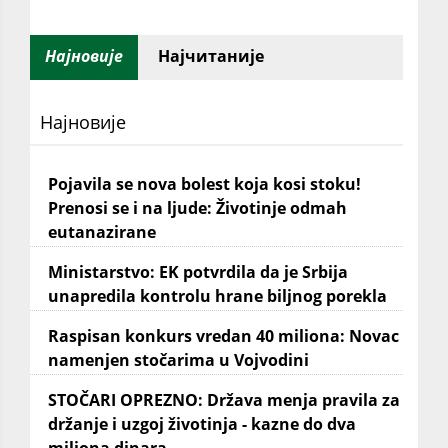
Најновије
Најчитаније
Најновије
Pojavila se nova bolest koja kosi stoku!
Prenosi se i na ljude: Životinje odmah
eutanazirane
Ministarstvo: EK potvrdila da je Srbija
unapredila kontrolu hrane biljnog porekla
Raspisan konkurs vredan 40 miliona: Novac
namenjen stočarima u Vojvodini
STOČARI OPREZNO: Država menja pravila za
držanje i uzgoj životinja - kazne do dva
miliona dinara