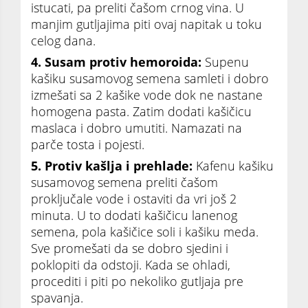
istucati, pa preliti čašom crnog vina. U
manjim gutljajima piti ovaj napitak u toku
celog dana.
4. Susam protiv hemoroida:
Supenu
kašiku susamovog semena samleti i dobro
izmešati sa 2 kašike vode dok ne nastane
homogena pasta. Zatim dodati kašičicu
maslaca i dobro umutiti. Namazati na
parče tosta i pojesti.
5. Protiv kašlja i prehlade:
Kafenu kašiku
susamovog semena preliti čašom
proključale vode i ostaviti da vri još 2
minuta. U to dodati kašičicu lanenog
semena, pola kašičice soli i kašiku meda.
Sve promešati da se dobro sjedini i
poklopiti da odstoji. Kada se ohladi,
procediti i piti po nekoliko gutljaja pre
spavanja.