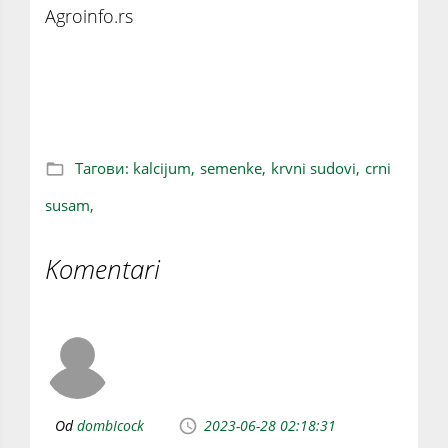
Agroinfo.rs
Sedam dobrih razloga da počnete sa
konzumiranjem semenki CRNOG SUSAMA
Тагови:
kalcijum,
semenke,
krvni sudovi,
crni
susam,
Komentari
Od
dombIcock
2023-06-28 02:18:31