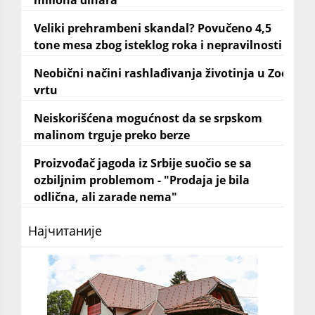
Veliki prehrambeni skandal? Povučeno 4,5
tone mesa zbog isteklog roka i nepravilnosti
Neobični načini rashlađivanja životinja u Zoo
vrtu
Neiskorišćena mogućnost da se srpskom
malinom trguje preko berze
Proizvođač jagoda iz Srbije suočio se sa
ozbiljnim problemom - "Prodaja je bila
odlična, ali zarade nema"
Најчитаније