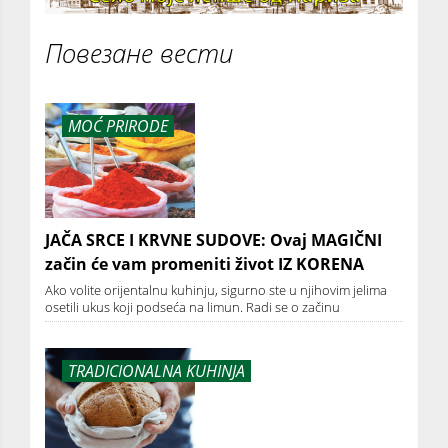
Повезане вести
MOĆ PRIRODE
JAČA SRCE I KRVNE SUDOVE: Ovaj MAGIČNI
začin će vam promeniti život IZ KORENA
Ako volite orijentalnu kuhinju, sigurno ste u njihovim jelima
osetili ukus koji podseća na limun. Radi se o začinu
TRADICIONALNA KUHINJA