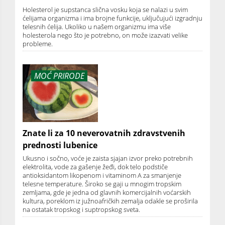
Holesterol je supstanca slična vosku koja se nalazi u svim
ćelijama organizma i ima brojne funkcije, uključujući izgradnju
telesnih ćelija. Ukoliko u našem organizmu ima više
holesterola nego što je potrebno, on može izazvati velike
probleme.
MOĆ PRIRODE
Znate li za 10 neverovatnih zdravstvenih
prednosti lubenice
Ukusno i sočno, voće je zaista sjajan izvor preko potrebnih
elektrolita, vode za gašenje žeđi, dok telo podstiče
antioksidantom likopenom i vitaminom A za smanjenje
telesne temperature. Široko se gaji u mnogim tropskim
zemljama, gde je jedna od glavnih komercijalnih voćarskih
kultura, poreklom iz južnoafričkih zemalja odakle se proširila
na ostatak tropskog i suptropskog sveta.