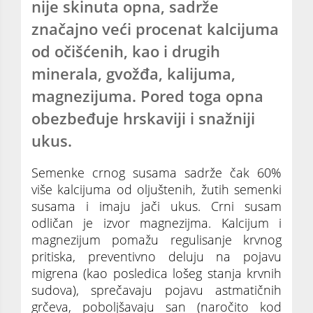
nije skinuta opna, sadrže
značajno veći procenat kalcijuma
od očišćenih, kao i drugih
minerala, gvožđa, kalijuma,
magnezijuma. Pored toga opna
obezbeđuje hrskaviji i snažniji
ukus.
Semenke crnog susama sadrže čak 60%
više kalcijuma od oljuštenih, žutih semenki
susama i imaju jači ukus. Crni susam
odličan je izvor magnezijma. Kalcijum i
magnezijum pomažu regulisanje krvnog
pritiska, preventivno deluju na pojavu
migrena (kao posledica lošeg stanja krvnih
sudova), sprečavaju pojavu astmatičnih
grčeva, poboljšavaju san (naročito kod