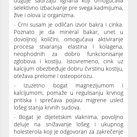
duguje sadržaju lignana koji omogućava
selektivno izbacivanje pre svega kadmijuma,
žive i olova iz organizma.
- Crni susam je odličan izvor bakra i cinka.
Poznato je da mineral bakar, unet u
dovoljnoj količini, omogućava aktiviranje
procesa stvaranja elastina i kolagena,
neophodnih za dobro funkcionisanje
zglobova i kostiju. Istovremeno, cink uz
kalcijum obezbeđuje dobru čvrstinu kostiju,
otežava prelome i osteoporozu.
- Izuzetno bogat magnezijumom i
kalcijumom, pomaže u regulisanju krvnog
pritiska i sprečava pojavu migrene usled
lošeg stanja krvnih sudova.
- Bogat je dijetetskim vlaknima, povoljno
deluje na snižavanje lošeg i ukupnog
holesterola koji je odgovoran za zakrečenje