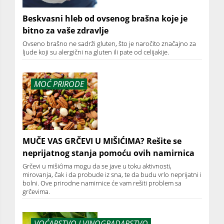
Beskvasni hleb od ovsenog brašna koje je
bitno za vaše zdravlje
Ovseno brašno ne sadrži gluten, što je naročito značajno za
ljude koji su alergični na gluten ili pate od celijakije.
MOĆ PRIRODE
MUČE VAS GRČEVI U MIŠIĆIMA? Rešite se
neprijatnog stanja pomoću ovih namirnica
Grčevi u mišićima mogu da se jave u toku aktivnosti,
mirovanja, čak i da probude iz sna, te da budu vrlo neprijatni i
bolni. Ove prirodne namirnice će vam rešiti problem sa
grčevima.
VOĆARSTVO I VINOGRADARSTVO