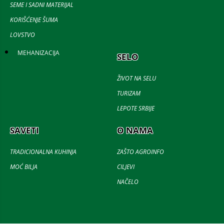
SEME I SADNI MATERIJAL
KORIŠĆENJE ŠUMA
LOVSTVO
MEHANIZACIJA
SELO
ŽIVOT NA SELU
TURIZAM
LEPOTE SRBIJE
SAVETI
O NAMA
TRADICIONALNA KUHINJA
ZAŠTO AGROINFO
MOĆ BILJA
CILJEVI
NAČELO