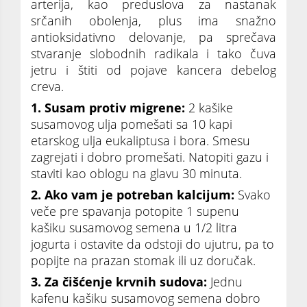
arterija, kao preduslova za nastanak
srčanih obolenja, plus ima snažno
antioksidativno delovanje, pa sprečava
stvaranje slobodnih radikala i tako čuva
jetru i štiti od pojave kancera debelog
creva.
1. Susam protiv migrene:
2 kašike
susamovog ulja pomešati sa 10 kapi
etarskog ulja eukaliptusa i bora. Smesu
zagrejati i dobro promešati. Natopiti gazu i
staviti kao oblogu na glavu 30 minuta.
2. Ako vam je potreban kalcijum:
Svako
veče pre spavanja potopite 1 supenu
kašiku susamovog semena u 1/2 litra
jogurta i ostavite da odstoji do ujutru, pa to
popijte na prazan stomak ili uz doručak.
3. Za čišćenje krvnih sudova:
Jednu
kafenu kašiku susamovog semena dobro