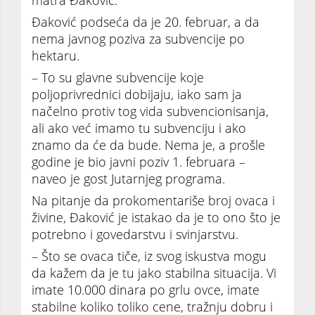
Đaković podseća da je 20. februar, a da
nema javnog poziva za subvencije po
hektaru.
– To su glavne subvencije koje
poljoprivrednici dobijaju, iako sam ja
načelno protiv tog vida subvencionisanja,
ali ako već imamo tu subvenciju i ako
znamo da će da bude. Nema je, a prošle
godine je bio javni poziv 1. februara –
naveo je gost Jutarnjeg programa.
Na pitanje da prokomentariše broj ovaca i
živine, Đaković je istakao da je to ono što je
potrebno i govedarstvu i svinjarstvu.
– Što se ovaca tiče, iz svog iskustva mogu
da kažem da je tu jako stabilna situacija. Vi
imate 10.000 dinara po grlu ovce, imate
stabilne koliko toliko cene, tražnju dobru i