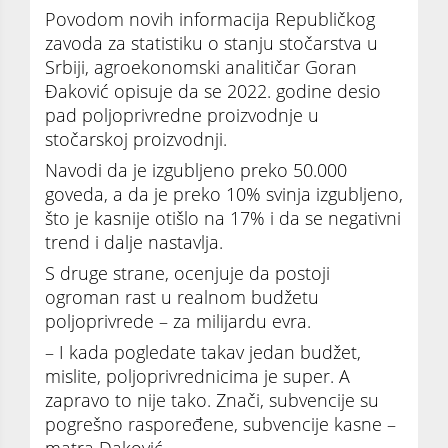
Povodom novih informacija Republičkog
zavoda za statistiku o stanju stočarstva u
Srbiji, agroekonomski analitičar Goran
Đaković opisuje da se 2022. godine desio
pad poljoprivredne proizvodnje u
stočarskoj proizvodnji.
Navodi da je izgubljeno preko 50.000
goveda, a da je preko 10% svinja izgubljeno,
što je kasnije otišlo na 17% i da se negativni
trend i dalje nastavlja.
S druge strane, ocenjuje da postoji
ogroman rast u realnom budžetu
poljoprivrede – za milijardu evra.
– I kada pogledate takav jedan budžet,
mislite, poljoprivrednicima je super. A
zapravo to nije tako. Znači, subvencije su
pogrešno raspoređene, subvencije kasne –
matra Đaković.