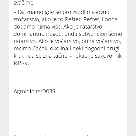
svačime.
– Da znamo gde se proizvodi masovno
stočarstvo, ako je to Pešter, Pešter, i onda
dodamo njima više. Ako je ratarstvo
dominantno negde, onda subvencionišemo
ratarstvo. Ako je voćarstvo, onda voćarstvo,
recimo Čačak, okolina i neki pogodni drugi
kraj, i da se zna tačno – rekao je sagovornik
RTS-a.
Agroinfo.rs/D03S
Sve manji broj goveda u Srbiji: Srpsko
stočarstvo u padu