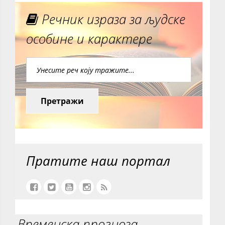
Речник израза за људске
особине и карактере
Претражи
Пратите наш портал
Временска прогноза