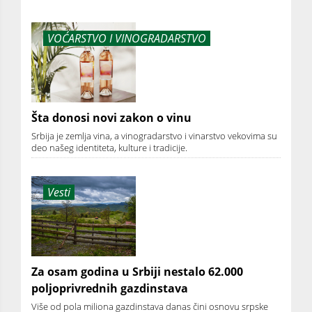
VOĆARSTVO I VINOGRADARSTVO
Šta donosi novi zakon o vinu
Srbija je zemlja vina, a vinogradarstvo i vinarstvo vekovima su
deo našeg identiteta, kulture i tradicije.
Vesti
Za osam godina u Srbiji nestalo 62.000
poljoprivrednih gazdinstava
Više od pola miliona gazdinstava danas čini osnovu srpske