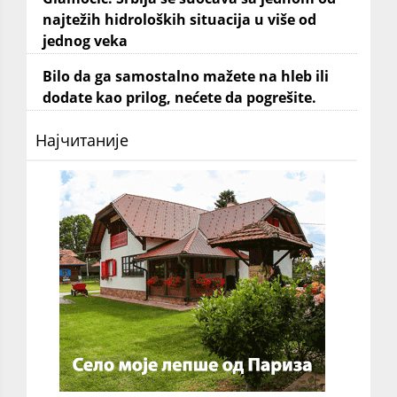
najtežih hidroloških situacija u više od
jednog veka
Bilo da ga samostalno mažete na hleb ili
dodate kao prilog, nećete da pogrešite.
Најчитаније