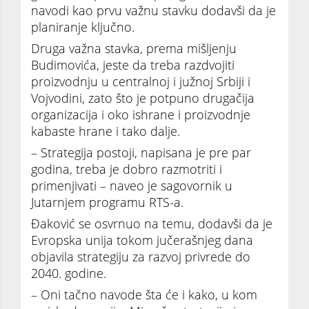
navodi kao prvu važnu stavku dodavši da je
planiranje ključno.
Druga važna stavka, prema mišljenju
Budimovića, jeste da treba razdvojiti
proizvodnju u centralnoj i južnoj Srbiji i
Vojvodini, zato što je potpuno drugačija
organizacija i oko ishrane i proizvodnje
kabaste hrane i tako dalje.
– Strategija postoji, napisana je pre par
godina, treba je dobro razmotriti i
primenjivati – naveo je sagovornik u
Jutarnjem programu RTS-a.
Đaković se osvrnuo na temu, dodavši da je
Evropska unija tokom jučerašnjeg dana
objavila strategiju za razvoj privrede do
2040. godine.
– Oni tačno navode šta će i kako, u kom