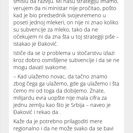
smislu da razviju. Mi našu strategiju imamo,
verujem da ni ministar nije pročitao, pošto
kad je bio predsednik svojevremeno u
poseti jednoj mlekeri, on nije ni znao koliko
su subvencije za mleko, tako da ne
očekujem ni da zna šta u toj strategiji piše –
istakao je Đaković.
Ističe da se iz problema u stočarstvu izlazi
kroz dobro osmišljene subvencije i da se ne
mogu davati svakome.
– Kad ulažemo novac, da tačno znamo
zbog čega ga ulažemo, gde ga ulažemo i šta
ćemo mi od toga da dobijemo. Znate,
milijardu evra uopšte nije mala cifra za
jednu zemlju kao što je Srbija – naveo je
Đaković i rekao da .
Kaže da je potrebno prilagoditi mere
regionalno i da ne može svako da se bavi