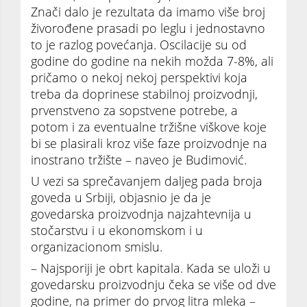
Znači dalo je rezultata da imamo više broj
živorođene prasadi po leglu i jednostavno
to je razlog povećanja. Oscilacije su od
godine do godine na nekih možda 7-8%, ali
pričamo o nekoj nekoj perspektivi koja
treba da doprinese stabilnoj proizvodnji,
prvenstveno za sopstvene potrebe, a
potom i za eventualne tržišne viškove koje
bi se plasirali kroz više faze proizvodnje na
inostrano tržište – naveo je Budimović.
U vezi sa sprečavanjem daljeg pada broja
goveda u Srbiji, objasnio je da je
govedarska proizvodnja najzahtevnija u
stočarstvu i u ekonomskom i u
organizacionom smislu.
– Najsporiji je obrt kapitala. Kada se uloži u
govedarsku proizvodnju čeka se više od dve
godine, na primer do prvog litra mleka –