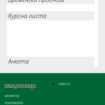
Курсна листа
Анкета
AGRO TV
ZEMLJORADNJA
RATARSTVO
POVRTARSTVO