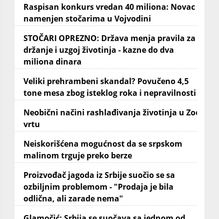
Raspisan konkurs vredan 40 miliona: Novac
namenjen stočarima u Vojvodini
STOČARI OPREZNO: Država menja pravila za
držanje i uzgoj životinja - kazne do dva
miliona dinara
Veliki prehrambeni skandal? Povučeno 4,5
tone mesa zbog isteklog roka i nepravilnosti
Neobični načini rashlađivanja životinja u Zoo
vrtu
Neiskorišćena mogućnost da se srpskom
malinom trguje preko berze
Proizvođač jagoda iz Srbije suočio se sa
ozbiljnim problemom - "Prodaja je bila
odlična, ali zarade nema"
Glamočić: Srbija se suočava sa jednom od