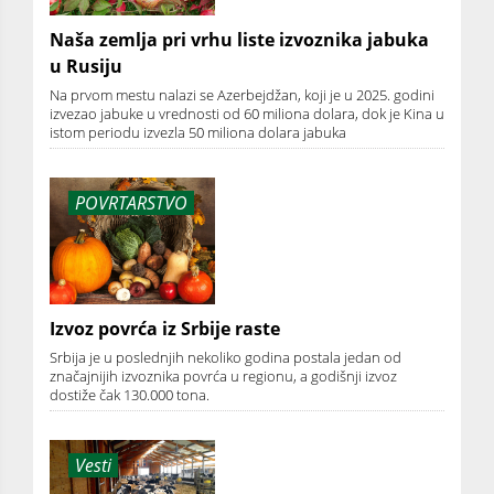
Naša zemlja pri vrhu liste izvoznika jabuka
u Rusiju
Na prvom mestu nalazi se Azerbejdžan, koji je u 2025. godini
izvezao jabuke u vrednosti od 60 miliona dolara, dok je Kina u
istom periodu izvezla 50 miliona dolara jabuka
POVRTARSTVO
Izvoz povrća iz Srbije raste
Srbija je u poslednjih nekoliko godina postala jedan od
značajnijih izvoznika povrća u regionu, a godišnji izvoz
dostiže čak 130.000 tona.
Vesti