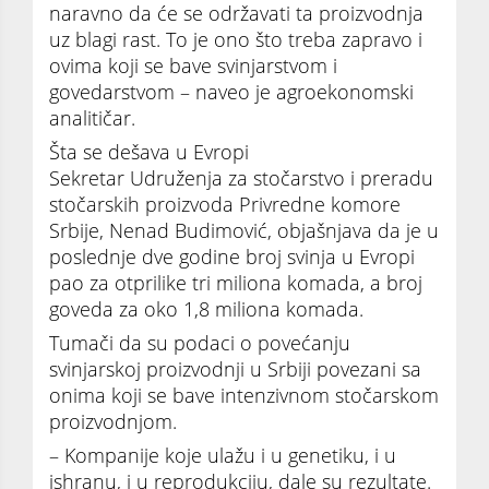
naravno da će se održavati ta proizvodnja
uz blagi rast. To je ono što treba zapravo i
ovima koji se bave svinjarstvom i
govedarstvom – naveo je agroekonomski
analitičar.
Šta se dešava u Evropi
Sekretar Udruženja za stočarstvo i preradu
stočarskih proizvoda Privredne komore
Srbije, Nenad Budimović, objašnjava da je u
poslednje dve godine broj svinja u Evropi
pao za otprilike tri miliona komada, a broj
goveda za oko 1,8 miliona komada.
Tumači da su podaci o povećanju
svinjarskoj proizvodnji u Srbiji povezani sa
onima koji se bave intenzivnom stočarskom
proizvodnjom.
– Kompanije koje ulažu i u genetiku, i u
ishranu, i u reprodukciju, dale su rezultate.