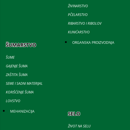
ŽIVINARSTVO
PČELARSTVO
RIBARSTVO I RIBOLOV
KUNIĆARSTVO
ORGANSKA PROIZVODNJA
ŠUMARSTVO
ŠUME
GAJENJE ŠUMA
ZAŠTITA ŠUMA
SEME I SADNI MATERIJAL
KORIŠĆENJE ŠUMA
LOVSTVO
MEHANIZACIJA
SELO
ŽIVOT NA SELU