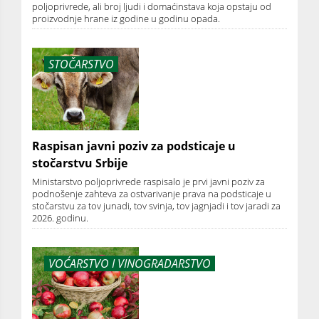
poljoprivrede, ali broj ljudi i domaćinstava koja opstaju od
proizvodnje hrane iz godine u godinu opada.
STOČARSTVO
Raspisan javni poziv za podsticaje u
stočarstvu Srbije
Ministarstvo poljoprivrede raspisalo je prvi javni poziv za
podnošenje zahteva za ostvarivanje prava na podsticaje u
stočarstvu za tov junadi, tov svinja, tov jagnjadi i tov jaradi za
2026. godinu.
VOĆARSTVO I VINOGRADARSTVO