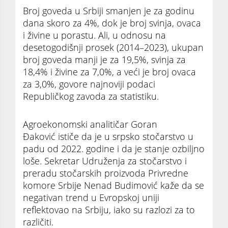
Broj goveda u Srbiji smanjen je za godinu
dana skoro za 4%, dok je broj svinja, ovaca
i živine u porastu. Ali, u odnosu na
desetogodišnji prosek (2014–2023), ukupan
broj goveda manji je za 19,5%, svinja za
18,4% i živine za 7,0%, a veći je broj ovaca
za 3,0%, govore najnoviji podaci
Republičkog zavoda za statistiku.
Agroekonomski analitičar Goran
Đaković ističe da je u srpsko stočarstvo u
padu od 2022. godine i da je stanje ozbiljno
loše. Sekretar Udruženja za stočarstvo i
preradu stočarskih proizvoda Privredne
komore Srbije Nenad Budimović kaže da se
negativan trend u Evropskoj uniji
reflektovao na Srbiju, iako su razlozi za to
različiti.