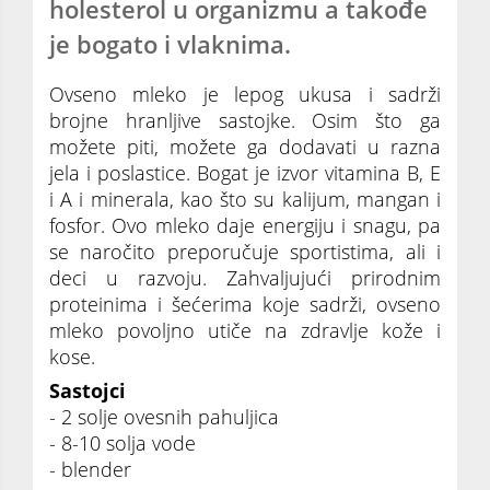
holesterol u organizmu a takođe
je bogato i vlaknima.
Ovseno mleko je lepog ukusa i sadrži
brojne hranljive sastojke. Osim što ga
možete piti, možete ga dodavati u razna
jela i poslastice. Bogat je izvor vitamina B, E
i A i minerala, kao što su kalijum, mangan i
fosfor. Ovo mleko daje energiju i snagu, pa
se naročito preporučuje sportistima, ali i
deci u razvoju. Zahvaljujući prirodnim
proteinima i šećerima koje sadrži, ovseno
mleko povoljno utiče na zdravlje kože i
kose.
Sastojci
- 2 solje ovesnih pahuljica
- 8-10 solja vode
- blender