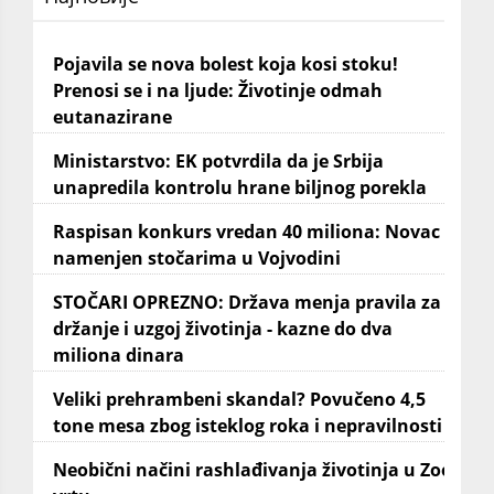
Pojavila se nova bolest koja kosi stoku!
Prenosi se i na ljude: Životinje odmah
eutanazirane
Ministarstvo: EK potvrdila da je Srbija
unapredila kontrolu hrane biljnog porekla
Raspisan konkurs vredan 40 miliona: Novac
namenjen stočarima u Vojvodini
STOČARI OPREZNO: Država menja pravila za
držanje i uzgoj životinja - kazne do dva
miliona dinara
Veliki prehrambeni skandal? Povučeno 4,5
tone mesa zbog isteklog roka i nepravilnosti
Neobični načini rashlađivanja životinja u Zoo