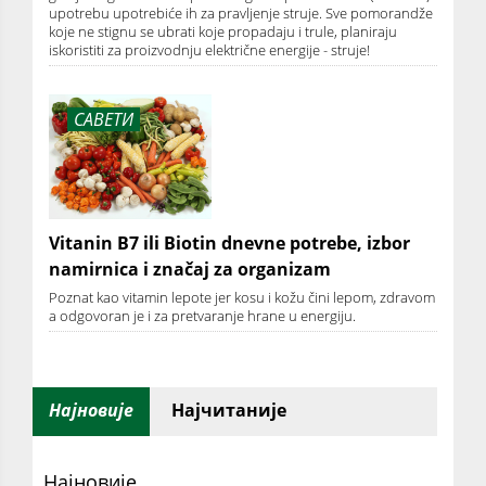
upotrebu upotrebiće ih za pravljenje struje. Sve pomorandže
koje ne stignu se ubrati koje propadaju i trule, planiraju
iskoristiti za proizvodnju električne energije - struje!
САВЕТИ
Vitanin B7 ili Biotin dnevne potrebe, izbor
namirnica i značaj za organizam
Poznat kao vitamin lepote jer kosu i kožu čini lepom, zdravom
a odgovoran je i za pretvaranje hrane u energiju.
Најновије
Најчитаније
Најновије