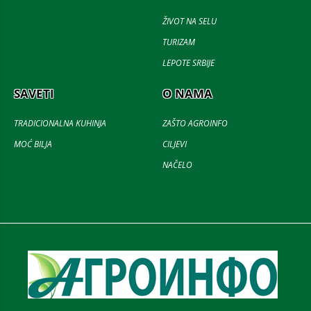
ŽIVOT NA SELU
TURIZAM
LEPOTE SRBIJE
SAVETI
O NAMA
TRADICIONALNA KUHINJA
ZAŠTO AGROINFO
MOĆ BILJA
CILJEVI
NAČELO