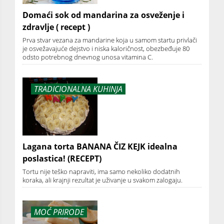
Domaći sok od mandarina za osveženje i
zdravlje ( recept )
Prva stvar vezana za mandarine koja u samom startu privlači
je osvežavajuće dejstvo i niska kaloričnost, obezbeđuje 80
odsto potrebnog dnevnog unosa vitamina C.
TRADICIONALNA KUHINJA
Lagana torta BANANA ČIZ KEJK idealna
poslastica! (RECEPT)
Tortu nije teško napraviti, ima samo nekoliko dodatnih
koraka, ali krajnji rezultat je uživanje u svakom zalogaju.
MOĆ PRIRODE