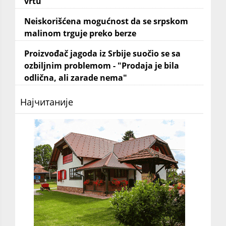
vrtu
Neiskorišćena mogućnost da se srpskom
malinom trguje preko berze
Proizvođač jagoda iz Srbije suočio se sa
ozbiljnim problemom - "Prodaja je bila
odlična, ali zarade nema"
Најчитаније