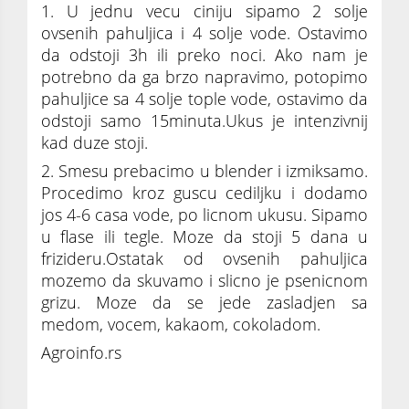
1. U jednu vecu ciniju sipamo 2 solje
ovsenih pahuljica i 4 solje vode. Ostavimo
da odstoji 3h ili preko noci. Ako nam je
potrebno da ga brzo napravimo, potopimo
pahuljice sa 4 solje tople vode, ostavimo da
odstoji samo 15minuta.Ukus je intenzivnij
kad duze stoji.
2. Smesu prebacimo u blender i izmiksamo.
Procedimo kroz guscu cediljku i dodamo
jos 4-6 casa vode, po licnom ukusu. Sipamo
u flase ili tegle. Moze da stoji 5 dana u
frizideru.Ostatak od ovsenih pahuljica
mozemo da skuvamo i slicno je psenicnom
grizu. Moze da se jede zasladjen sa
medom, vocem, kakaom, cokoladom.
Agroinfo.rs
Zdravstvene prednosti OVSENOG MLEKA koje