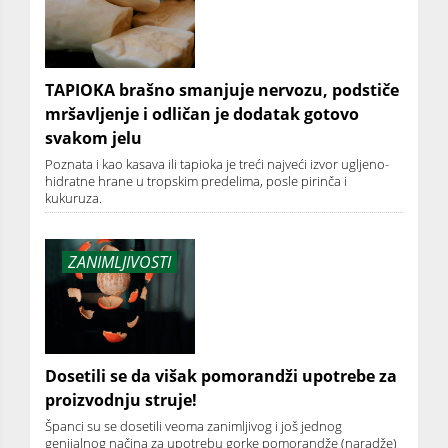
TAPIOKA brašno smanjuje nervozu, podstiče
mršavljenje i odličan je dodatak gotovo
svakom jelu
Poznata i kao kasava ili tapioka je treći najveći izvor ugljeno-
hidratne hrane u tropskim predelima, posle pirinča i
kukuruza.
ZANIMLJIVOSTI
Dosetili se da višak pomorandži upotrebe za
proizvodnju struje!
Španci su se dosetili veoma zanimljivog i još jednog
genijalnog načina za upotrebu gorke pomorandže (naradže)