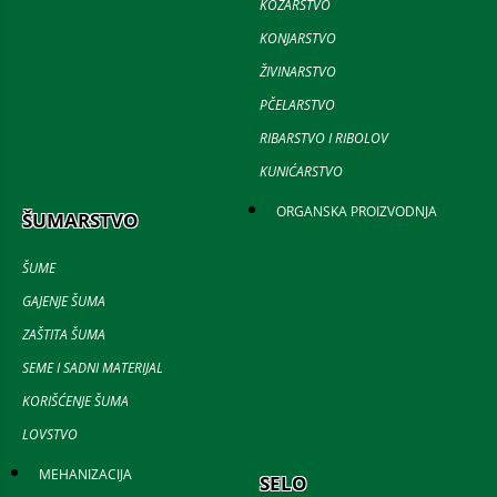
KOZARSTVO
KONJARSTVO
ŽIVINARSTVO
PČELARSTVO
RIBARSTVO I RIBOLOV
KUNIĆARSTVO
ORGANSKA PROIZVODNJA
ŠUMARSTVO
ŠUME
GAJENJE ŠUMA
ZAŠTITA ŠUMA
SEME I SADNI MATERIJAL
KORIŠĆENJE ŠUMA
LOVSTVO
MEHANIZACIJA
SELO