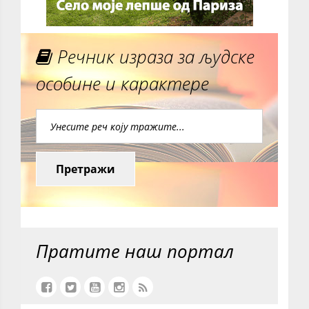
Речник израза за људске
особине и карактере
Претражи
Пратите наш портал