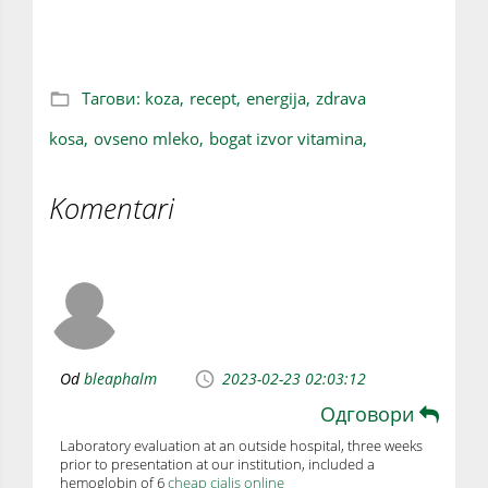
vam daje energiju i snagu (RECEPT)
Тагови:
koza,
recept,
energija,
zdrava
kosa,
ovseno mleko,
bogat izvor vitamina,
Komentari
Od
bleaphalm
2023-02-23 02:03:12
Одговори
Laboratory evaluation at an outside hospital, three weeks
prior to presentation at our institution, included a
hemoglobin of 6
cheap cialis online