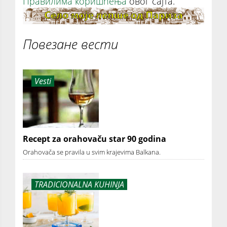
Правилима коришћења
овог сајта.
Повезане вести
Vesti
Recept za orahovaču star 90 godina
Orahovača se pravila u svim krajevima Balkana.
TRADICIONALNA KUHINJA