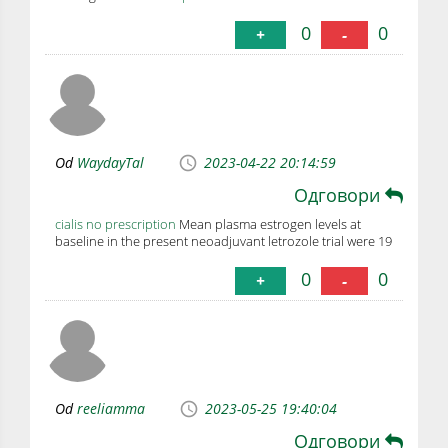
0
0
+
-
Od
WaydayTal
2023-04-22 20:14:59
Одговори
cialis no prescription
Mean plasma estrogen levels at
baseline in the present neoadjuvant letrozole trial were 19
0
0
+
-
Od
reeliamma
2023-05-25 19:40:04
Одговори