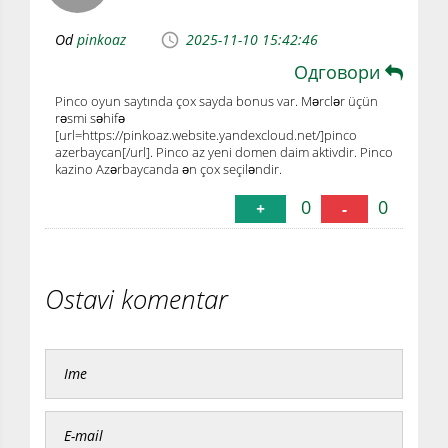
Od
pinkoaz
2025-11-10 15:42:46
Одговори
Pinco oyun saytında çox sayda bonus var. Mərclər üçün
rəsmi səhifə
[url=https://pinkoaz.website.yandexcloud.net/]pinco
azerbaycan[/url]. Pinco az yeni domen daim aktivdir. Pinco
kazino Azərbaycanda ən çox seçiləndir.
0
0
+
-
Ostavi komentar