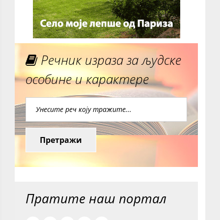
Речник израза за људске
особине и карактере
Претражи
Пратите наш портал