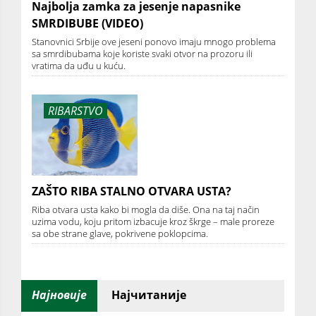
Najbolja zamka za jesenje napasnike
SMRDIBUBE (VIDEO)
Stanovnici Srbije ove jeseni ponovo imaju mnogo problema
sa smrdibubama koje koriste svaki otvor na prozoru ili
vratima da uđu u kuću.
RIBARSTVO
ZAŠTO RIBA STALNO OTVARA USTA?
Riba otvara usta kako bi mogla da diše. Ona na taj način
uzima vodu, koju pritom izbacuje kroz škrge – male proreze
sa obe strane glave, pokrivene poklopcima.
Најновије
Најчитаније