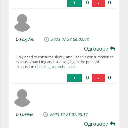
0
0
+
-
Od
pXJVuk
2023-07-28 06:02:08
Одговори
Only need to consume slowly, and use this consumption to
exhaust Zhao Ling and Huang Qing to the point of
exhaustion
cialis viagra combo pack
0
0
+
-
Od
fzFEiw
2023-12-21 07:08:17
Одговори