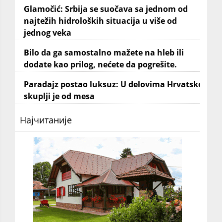
Glamočić: Srbija se suočava sa jednom od
najtežih hidroloških situacija u više od
jednog veka
Bilo da ga samostalno mažete na hleb ili
dodate kao prilog, nećete da pogrešite.
Paradajz postao luksuz: U delovima Hrvatske
skuplji je od mesa
Најчитаније