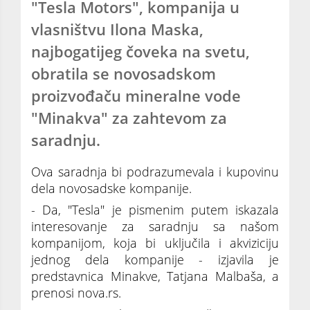
"Tesla Motors", kompanija u
vlasništvu Ilona Maska,
najbogatijeg čoveka na svetu,
obratila se novosadskom
proizvođaču mineralne vode
"Minakva" za zahtevom za
saradnju.
Ova saradnja bi podrazumevala i kupovinu
dela novosadske kompanije.
- Da, "Tesla" je pismenim putem iskazala
interesovanje za saradnju sa našom
kompanijom, koja bi uključila i akviziciju
jednog dela kompanije - izjavila je
predstavnica Minakve, Tatjana Malbaša, a
prenosi nova.rs.