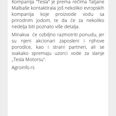
Kompanija "Tesla" je prema rečima Tatjane
Malbaše kontaktirala još nekoliko evropskih
kompanija koje proizvode vodu sa
prirodnim jodom, te da će za nekoliko
nedelja biti poznato više detalja.
Minakva će ozbiljno razmotriti ponudu, jer
su njeni akcionari zaposleni i njihove
porodice, kao i strani partneri, ali se
svakako spremaju uzorci vode za slanje
„Tesla Motorsu“.
Agroinfo.rs
NAJBOGATIJI ČOVEK NA SVETU
ZAINTERESOVAN ZA SRPSKU KOMPANIJU: Ilon
Mask želi da kupi deo novosadskog
postrojenja