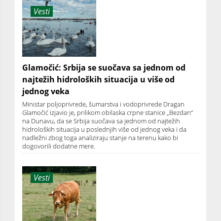
Vesti
Glamočić: Srbija se suočava sa jednom od
najtežih hidroloških situacija u više od
jednog veka
Ministar poljoprivrede, šumarstva i vodoprivrede Dragan
Glamočić izjavio je, prilikom obilaska crpne stanice „Bezdan“
na Dunavu, da se Srbija suočava sa jednom od najtežih
hidroloških situacija u poslednjih više od jednog veka i da
nadležni zbog toga analiziraju stanje na terenu kako bi
dogovorili dodatne mere.
Vesti