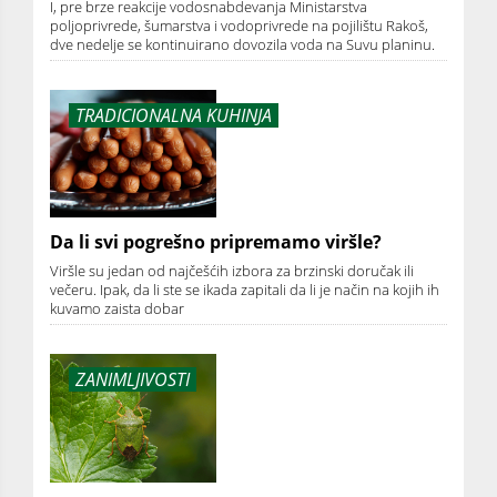
I, pre brze reakcije vodosnabdevanja Ministarstva
poljoprivrede, šumarstva i vodoprivrede na pojilištu Rakoš,
dve nedelje se kontinuirano dovozila voda na Suvu planinu.
TRADICIONALNA KUHINJA
Da li svi pogrešno pripremamo viršle?
Viršle su jedan od najčešćih izbora za brzinski doručak ili
večeru. Ipak, da li ste se ikada zapitali da li je način na kojih ih
kuvamo zaista dobar
ZANIMLJIVOSTI