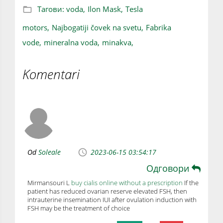
Тагови:
voda,
Ilon Mask,
Tesla
motors,
Najbogatiji čovek na svetu,
Fabrika
vode,
mineralna voda,
minakva,
Komentari
Od
Soleale
2023-06-15 03:54:17
Одговори
Mirmansouri L
buy cialis online without a prescription
If the
patient has reduced ovarian reserve elevated FSH, then
intrauterine insemination IUI after ovulation induction with
FSH may be the treatment of choice