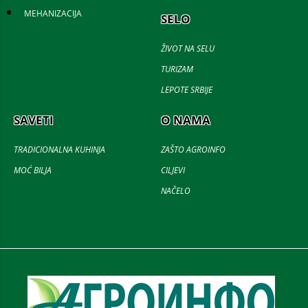
MEHANIZACIJA
SELO
ŽIVOT NA SELU
TURIZAM
LEPOTE SRBIJE
SAVETI
O NAMA
TRADICIONALNA KUHINJA
ZAŠTO AGROINFO
MOĆ BILJA
CILJEVI
NAČELO