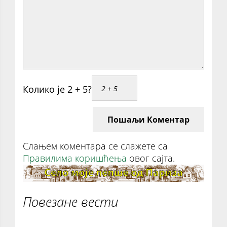
Колико је 2 + 5?
Пошаљи Коментар
Слањем коментара се слажете са
Правилима коришћења
овог сајта.
Повезане вести