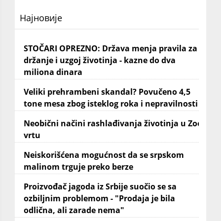
Најновије
STOČARI OPREZNO: Država menja pravila za
držanje i uzgoj životinja - kazne do dva
miliona dinara
Veliki prehrambeni skandal? Povučeno 4,5
tone mesa zbog isteklog roka i nepravilnosti
Neobični načini rashlađivanja životinja u Zoo
vrtu
Neiskorišćena mogućnost da se srpskom
malinom trguje preko berze
Proizvođač jagoda iz Srbije suočio se sa
ozbiljnim problemom - "Prodaja je bila
odlična, ali zarade nema"