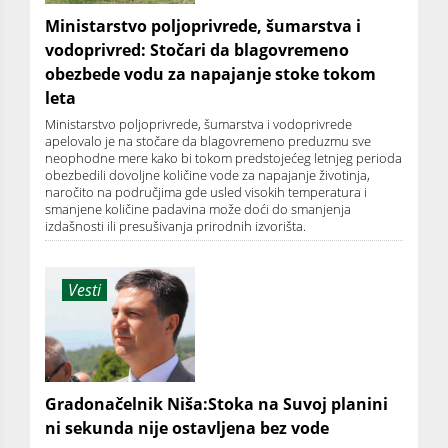
Ministarstvo poljoprivrede, šumarstva i
vodoprivred: Stočari da blagovremeno
obezbede vodu za napajanje stoke tokom
leta
Ministarstvo poljoprivrede, šumarstva i vodoprivrede
apelovalo je na stočare da blagovremeno preduzmu sve
neophodne mere kako bi tokom predstojećeg letnjeg perioda
obezbedili dovoljne količine vode za napajanje životinja,
naročito na područjima gde usled visokih temperatura i
smanjene količine padavina može doći do smanjenja
izdašnosti ili presušivanja prirodnih izvorišta.
Vesti
Gradonačelnik Niša:Stoka na Suvoj planini
ni sekunda nije ostavljena bez vode