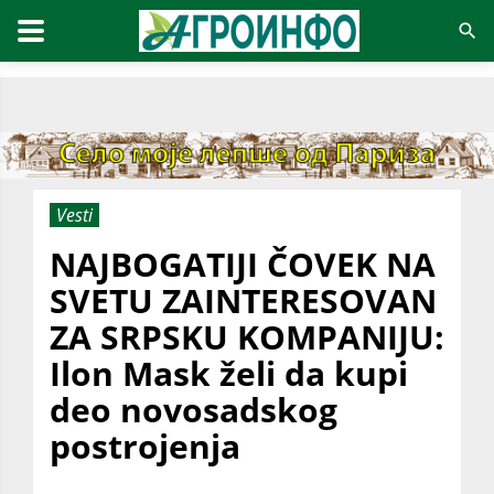
Vesti
NAJBOGATIJI ČOVEK NA
SVETU ZAINTERESOVAN
ZA SRPSKU KOMPANIJU:
Ilon Mask želi da kupi
deo novosadskog
postrojenja