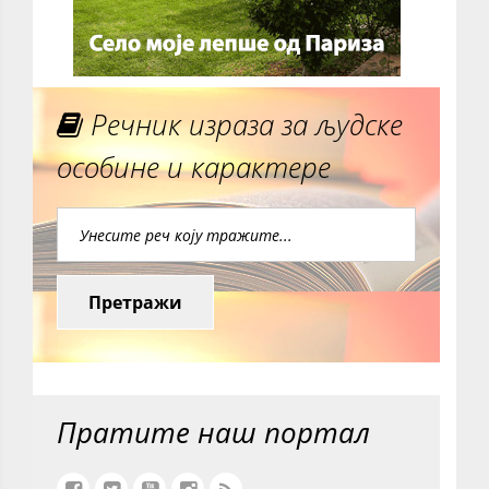
Речник израза за људске
особине и карактере
Претражи
Пратите наш портал