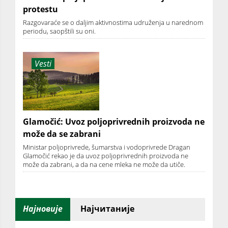
protestu
Razgovaraće se o daljim aktivnostima udruženja u narednom
periodu, saopštili su oni.
Vesti
Glamočić: Uvoz poljoprivrednih proizvoda ne
može da se zabrani
Ministar poljoprivrede, šumarstva i vodoprivrede Dragan
Glamočić rekao je da uvoz poljoprivrednih proizvoda ne
može da zabrani, a da na cene mleka ne može da utiče.
Најновије
Најчитаније