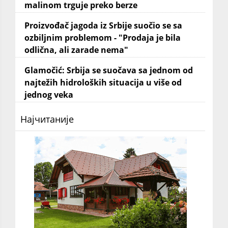
malinom trguje preko berze
Proizvođač jagoda iz Srbije suočio se sa
ozbiljnim problemom - "Prodaja je bila
odlična, ali zarade nema"
Glamočić: Srbija se suočava sa jednom od
najtežih hidroloških situacija u više od
jednog veka
Најчитаније