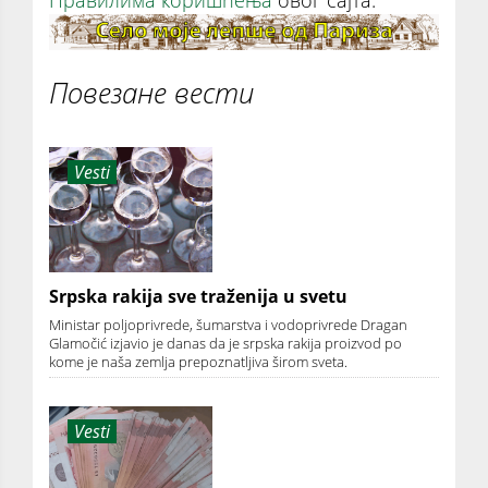
Повезане вести
Vesti
Srpska rakija sve traženija u svetu
Ministar poljoprivrede, šumarstva i vodoprivrede Dragan
Glamočić izjavio je danas da je srpska rakija proizvod po
kome je naša zemlja prepoznatljiva širom sveta.
Vesti