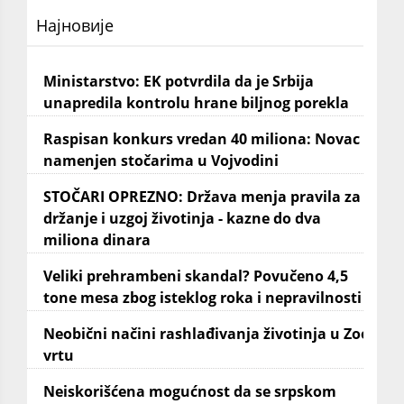
Најновије
Ministarstvo: EK potvrdila da je Srbija
unapredila kontrolu hrane biljnog porekla
Raspisan konkurs vredan 40 miliona: Novac
namenjen stočarima u Vojvodini
STOČARI OPREZNO: Država menja pravila za
držanje i uzgoj životinja - kazne do dva
miliona dinara
Veliki prehrambeni skandal? Povučeno 4,5
tone mesa zbog isteklog roka i nepravilnosti
Neobični načini rashlađivanja životinja u Zoo
vrtu
Neiskorišćena mogućnost da se srpskom