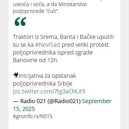
usevća i voća, a da Ministarstvo
poljoprivrede "ćuti".
Traktori iz Srema, Banta i Bačke uputili
su se ka
#NoviSad
pred veliki protest
poljoprivrednika ispred zgrade
Banovine od 12h.
🎥Inicijativa za opstanak
poljoprivrednika Srbije
pic.twitter.com/7tg3aCNUt9
— Radio 021 (@Radio021)
September
15, 2025
Agroinfo.rs/N01S
Poljoprivrednici iz cele Vojvodine krenuli na