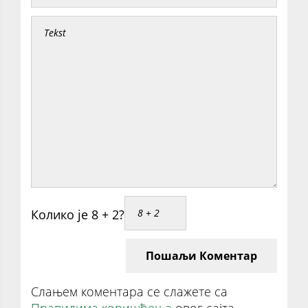
Колико је 8 + 2?
Пошаљи Коментар
Слањем коментара се слажете са
Правилима коришћења
овог сајта.