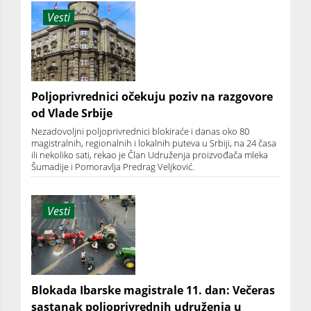
Vesti
Poljoprivrednici očekuju poziv na razgovore
od Vlade Srbije
Nezadovoljni poljoprivrednici blokiraće i danas oko 80
magistralnih, regionalnih i lokalnih puteva u Srbiji, na 24 časa
ili nekoliko sati, rekao je Član Udruženja proizvođača mleka
Šumadije i Pomoravlja Predrag Veljković.
Vesti
Blokada Ibarske magistrale 11. dan: Večeras
sastanak poljoprivrednih udruženja u