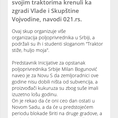
svojim traktorima krenuli ka
zgradi Vlade i Skupštine
Vojvodine, navodi 021.rs.
Ovaj skup organizuje više
organizacija poljoprivrednika u Srbiji, a
podržali su ih i studenti sloganom "Traktor
stiže, huljo moja".
Predstavnik Inicijative za opstanak
poljoprivrednika Srbije Milan Bogunović
naveo je za Novu S da zemljoradnici ove
godine nisu dobili ništa od subvencija, a
proizvođači kukuruza su zbog suše imali
izuzetno lošu godinu.
On je rekao da će oni ceo dan ostati u
Novom Sadu, a da će u predstojećem
periodu blokade širiti na druge gradove, a