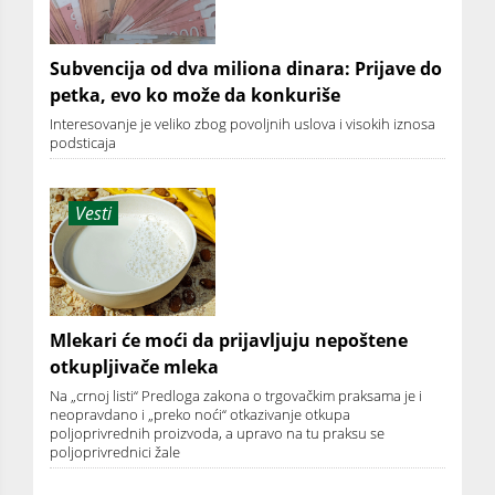
Subvencija od dva miliona dinara: Prijave do
petka, evo ko može da konkuriše
Interesovanje je veliko zbog povoljnih uslova i visokih iznosa
podsticaja
Vesti
Mlekari će moći da prijavljuju nepoštene
otkupljivače mleka
Na „crnoj listi“ Predloga zakona o trgovačkim praksama je i
neopravdano i „preko noći“ otkazivanje otkupa
poljoprivrednih proizvoda, a upravo na tu praksu se
poljoprivrednici žale