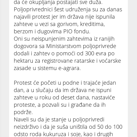
da će okupljanja postajati sve duža.
Poljoprivrednici šest udruženja su za danas
najavili protest jer im država nije ispunila
zahteve u vezi sa gorivom, kreditima,
berzom i dugovima PIO fondu.
Oni su neispunjenim zahtevima iz ranijih
dogovora sa Ministarstvom poljoprivrede
dodali i zahtev o pomoći od 300 evra po
hektaru za registrovane ratarske i voćarske
zasade u sistemu e-agrara.
Protest će početi u podne i trajaće jedan
dan, a u slučaju da im država ne ispuni
zahteve u roku od deset dana, nastaviće
proteste, a pozvali su i građane da ih
podrže.
Naveli su da je stanje u poljoprivredi
neizdrživo i da je suša uništila od 50 do 100
odsto roda kukuruza i soje, kao i drugih