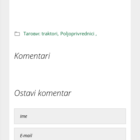
veliki protest u Novom Sadu (VIDEO)
Тагови:
traktori,
Poljoprivrednici ,
Komentari
Ostavi komentar