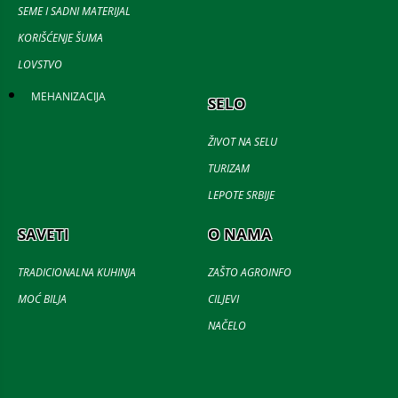
SEME I SADNI MATERIJAL
KORIŠĆENJE ŠUMA
LOVSTVO
MEHANIZACIJA
SELO
ŽIVOT NA SELU
TURIZAM
LEPOTE SRBIJE
SAVETI
O NAMA
TRADICIONALNA KUHINJA
ZAŠTO AGROINFO
MOĆ BILJA
CILJEVI
NAČELO