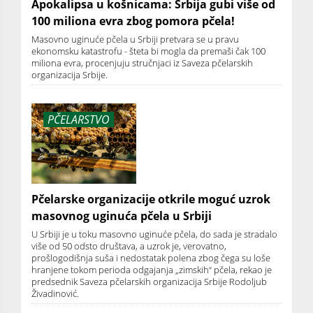
Apokalipsa u košnicama: Srbija gubi više od
100 miliona evra zbog pomora pčela!
Masovno uginuće pčela u Srbiji pretvara se u pravu
ekonomsku katastrofu - šteta bi mogla da premaši čak 100
miliona evra, procenjuju stručnjaci iz Saveza pčelarskih
organizacija Srbije.
PČELARSTVO
Pčelarske organizacije otkrile moguć uzrok
masovnog uginuća pčela u Srbiji
U Srbiji je u toku masovno uginuće pčela, do sada je stradalo
više od 50 odsto društava, a uzrok je, verovatno,
prošlogodišnja suša i nedostatak polena zbog čega su loše
hranjene tokom perioda odgajanja „zimskih“ pčela, rekao je
predsednik Saveza pčelarskih organizacija Srbije Rodoljub
Živadinović.