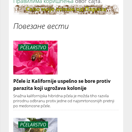
Правилима коришћења
овог сајта.
Повезане вести
PČELARSTVO
Pčele iz Kalifornije uspešno se bore protiv
parazita koji ugrožava kolonije
Snažna kalifornijska hibridna pčela je možda tiho razvila
prirodnu odbranu protiv jedne od najsmrtonosnijih pretnji
po medonosne pčele.
PČELARSTVO