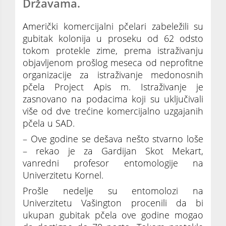
Državama.
Američki komercijalni pčelari zabeležili su
gubitak kolonija u proseku od 62 odsto
tokom protekle zime, prema istraživanju
objavljenom prošlog meseca od neprofitne
organizacije za istraživanje medonosnih
pčela Project Apis m. Istraživanje je
zasnovano na podacima koji su uključivali
više od dve trećine komercijalno uzgajanih
pčela u SAD.
– Ove godine se dešava nešto stvarno loše
– rekao je za Gardijan Skot Mekart,
vanredni profesor entomologije na
Univerzitetu Kornel.
Prošle nedelje su entomolozi na
Univerzitetu Vašington procenili da bi
ukupan gubitak pčela ove godine mogao