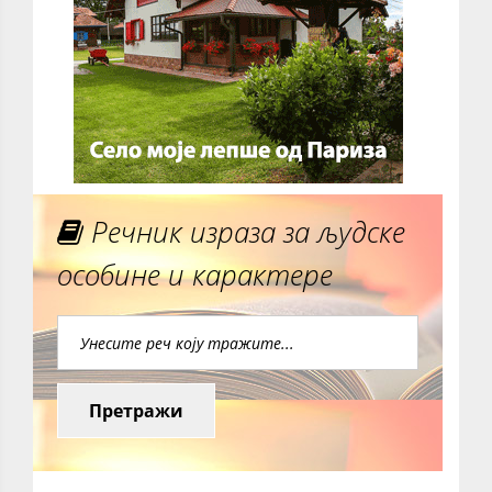
Речник израза за људске
особине и карактере
Претражи