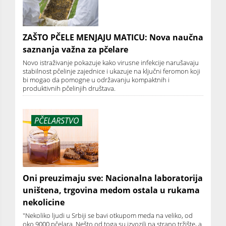
ZAŠTO PČELE MENJAJU MATICU: Nova naučna
saznanja važna za pčelare
Novo istraživanje pokazuje kako virusne infekcije narušavaju
stabilnost pčelinje zajednice i ukazuje na ključni feromon koji
bi mogao da pomogne u održavanju kompaktnih i
produktivnih pčelinjih društava.
PČELARSTVO
Oni preuzimaju sve: Nacionalna laboratorija
uništena, trgovina medom ostala u rukama
nekolicine
"Nekoliko ljudi u Srbiji se bavi otkupom meda na veliko, od
oko 9000 pčelara. Nešto od toga su izvozili na strano tržište, a