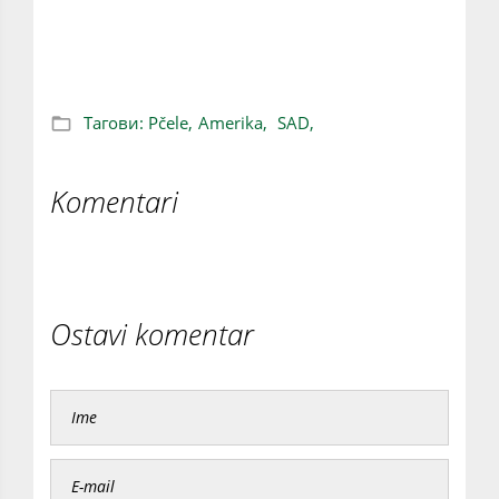
Umiru pčele dal umire i Amerika
Тагови:
Pčele,
Amerika,
SAD,
Komentari
Ostavi komentar