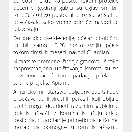
da dostigne do 70 posto. Tokom protekle
decenije, godišnji gubici su uglavnom bili
između 40 i 50 posto, ali cifre su se stalno
povećavale kako vreme odmiče, navodi se
u izveštaju.
Do pre oko dve decenije, pčelari bi obično
izgubili samo 10-20 posto svojih pčela
tokom zimskih meseci, navodi Guardian.
Klimatske promene, širenje gradova i široko
rasprostranjeno uništavanje korova su svi
navedeni kao faktori opadanja pčela od
strane projekta Apis m.
Američko ministarstvo poljoprivrede takođe
proučava da li virusi ili paraziti koji ubijaju
pčele mogu doprineti razornim gubicima,
dok istraživači iz Kornela istražuju uticaj
pesticida. Guardian je primetio da je Kornel
morao da pomogne u tom istraživanju