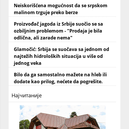
Neiskorišćena mogućnost da se srpskom
malinom trguje preko berze
Proizvođač jagoda iz Srbije suočio se sa
ozbiljnim problemom - "Prodaja je bila
odlična, ali zarade nema"
Glamočić: Srbija se suočava sa jednom od
najtežih hidroloških situacija u više od
jednog veka
Bilo da ga samostalno mažete na hleb ili
dodate kao prilog, nećete da pogrešite.
Најчитаније