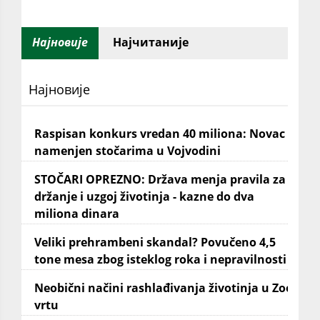
Најновије
Најчитаније
Најновије
Raspisan konkurs vredan 40 miliona: Novac
namenjen stočarima u Vojvodini
STOČARI OPREZNO: Država menja pravila za
držanje i uzgoj životinja - kazne do dva
miliona dinara
Veliki prehrambeni skandal? Povučeno 4,5
tone mesa zbog isteklog roka i nepravilnosti
Neobični načini rashlađivanja životinja u Zoo
vrtu