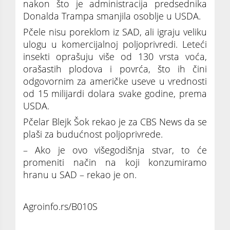
nakon što je administracija predsednika
Donalda Trampa smanjila osoblje u USDA.
Pčele nisu poreklom iz SAD, ali igraju veliku
ulogu u komercijalnoj poljoprivredi. Leteći
insekti oprašuju više od 130 vrsta voća,
orašastih plodova i povrća, što ih čini
odgovornim za američke useve u vrednosti
od 15 milijardi dolara svake godine, prema
USDA.
Pčelar Blejk Šok rekao je za CBS News da se
plaši za budućnost poljoprivrede.
– Ako je ovo višegodišnja stvar, to će
promeniti način na koji konzumiramo
hranu u SAD – rekao je on.
Agroinfo.rs/B010S