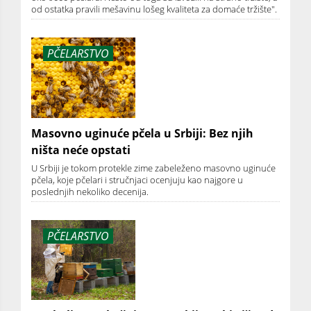
od ostatka pravili mešavinu lošeg kvaliteta za domaće tržište".
PČELARSTVO
Masovno uginuće pčela u Srbiji: Bez njih
ništa neće opstati
U Srbiji je tokom protekle zime zabeleženo masovno uginuće
pčela, koje pčelari i stručnjaci ocenjuju kao najgore u
poslednjih nekoliko decenija.
PČELARSTVO